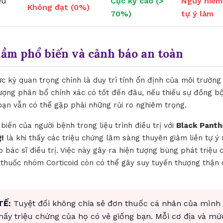
ều
Cực kỳ cao (>
Nguy hiểm
Không đạt (0%)
70%)
tự ý làm
lầm phổ biến và cảnh báo an toàn
ực kỳ quan trọng chính là duy trì tính ổn định của môi trườn
lượng phân bổ chính xác có tốt đến đâu, nếu thiếu sự đồng bộ
bạn vẫn có thể gặp phải những rủi ro nghiêm trọng.
biến của người bệnh trong liệu trình điều trị với
Black Panth
!
là khi thấy các triệu chứng lâm sàng thuyên giảm liền tự 
bác sĩ điều trị. Việc này gây ra hiện tượng bùng phát triệu 
c thuốc nhóm Corticoid còn có thể gây suy tuyến thượng thận 
TẾ:
Tuyệt đối không chia sẻ đơn thuốc cá nhân của mình
thấy triệu chứng của họ có vẻ giống bạn. Mỗi cơ địa và mứ