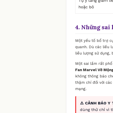
Tự ý tăng giảm li
hoặc bỏ
4. Những sai 
Một yếu tố bổ trợ c
quanh. Dù các liều 
liều lượng sử dụng, 
Một sai lầm rất phổ 
Fan Marvel Vỡ Mộng
không thông báo cho 
thậm chí đối với cá
mạng.
⚠️ CẢNH BÁO Y 
dùng thử chỉ vì 