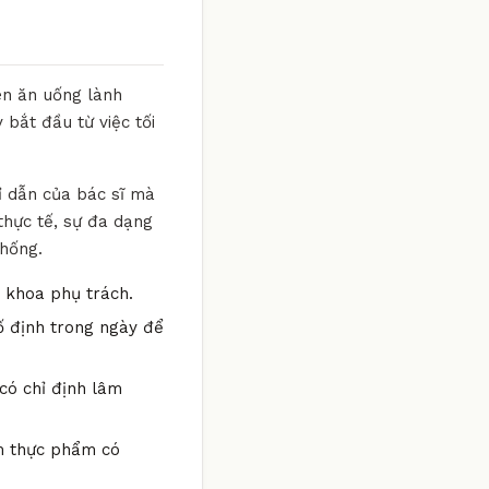
en ăn uống lành
 bắt đầu từ việc tối
hỉ dẫn của bác sĩ mà
thực tế, sự đa dạng
thống.
n khoa phụ trách.
ố định trong ngày để
có chỉ định lâm
óm thực phẩm có