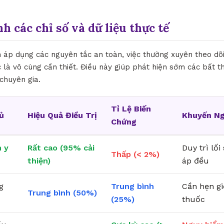
nh các chỉ số và dữ liệu thực tế
h áp dụng các nguyên tắc an toàn, việc thường xuyên theo dõ
 là vô cùng cần thiết. Điều này giúp phát hiện sớm các bất t
 chuyên gia.
Tỉ Lệ Biến
ủ
Hiệu Quả Điều Trị
Khuyến Ng
Chứng
 y
Rất cao (95% cải
Duy trì lố
Thấp (< 2%)
thiện)
áp đều
g
Trung bình
Cần hẹn g
Trung bình (50%)
(25%)
thuốc