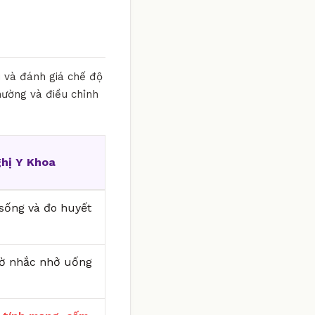
i và đánh giá chế độ
hường và điều chỉnh
hị Y Khoa
i sống và đo huyết
iờ nhắc nhở uống