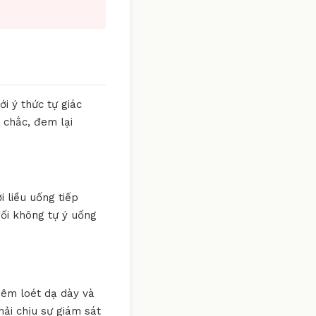
i ý thức tự giác
 chắc, đem lại
i liều uống tiếp
đối không tự ý uống
viêm loét dạ dày và
hải chịu sự giám sát