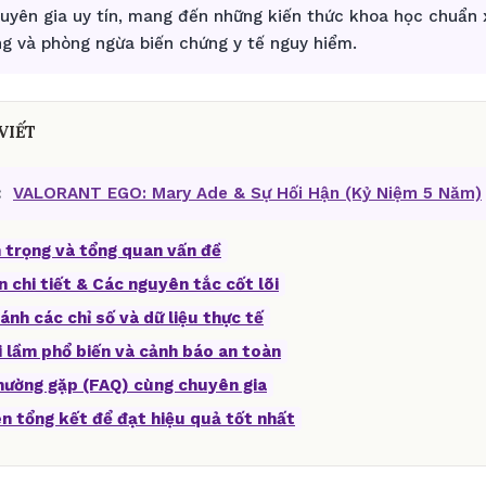
huyên gia uy tín, mang đến những kiến thức khoa học chuẩn x
g và phòng ngừa biến chứng y tế nguy hiểm.
VIẾT
:
VALORANT EGO: Mary Ade & Sự Hối Hận (Kỷ Niệm 5 Năm)
 trọng và tổng quan vấn đề
n chi tiết & Các nguyên tắc cốt lõi
ánh các chỉ số và dữ liệu thực tế
i lầm phổ biến và cảnh báo an toàn
thường gặp (FAQ) cùng chuyên gia
ên tổng kết để đạt hiệu quả tốt nhất