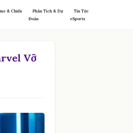
me & Chiến
Phân Tích & Dự
Tin Tức
Đoán
eSports
rvel Vỡ