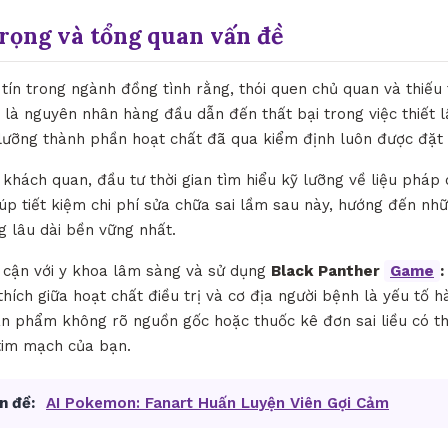
trọng và tổng quan vấn đề
tín trong ngành đồng tình rằng, thói quen chủ quan và thiếu
 là nguyên nhân hàng đầu dẫn đến thất bại trong việc thiết l
ỹ lưỡng thành phần hoạt chất đã qua kiểm định luôn được đặt
hách quan, đầu tư thời gian tìm hiểu kỹ lưỡng về liệu pháp d
úp tiết kiệm chi phí sửa chữa sai lầm sau này, hướng đến nhữ
g lâu dài bền vững nhất.
p cận với y khoa lâm sàng và sử dụng
Black Panther
Game
:
thích giữa hoạt chất điều trị và cơ địa người bệnh là yếu tố
n phẩm không rõ nguồn gốc hoặc thuốc kê đơn sai liều có th
 tim mạch của bạn.
n đề:
AI Pokemon: Fanart Huấn Luyện Viên Gợi Cảm