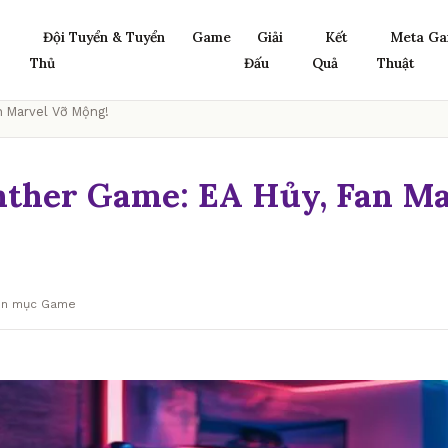
Đội Tuyển & Tuyển
Game
Giải
Kết
Meta Ga
Thủ
Đấu
Quả
Thuật
n Marvel Vỡ Mộng!
nther Game: EA Hủy, Fan Ma
yên mục Game