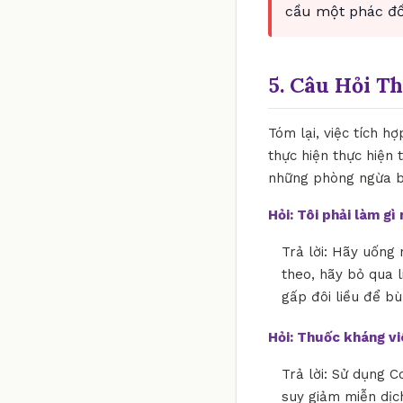
cầu một phác đồ 
5. Câu Hỏi T
Tóm lại, việc tích h
thực hiện thực hiện
những phòng ngừa bi
Hỏi: Tôi phải làm g
Trả lời: Hãy uống 
theo, hãy bỏ qua l
gấp đôi liều để bù
Hỏi: Thuốc kháng v
Trả lời: Sử dụng C
suy giảm miễn dịch