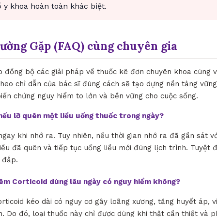
y khoa hoàn toàn khác biệt.
hường Gặp (FAQ) cùng chuyên gia
ợp đồng bộ các giải pháp về thuốc kê đơn chuyên khoa cùng vớ
 theo chỉ dẫn của bác sĩ đúng cách sẽ tạo dựng nền tảng vững
ến chứng nguy hiểm to lớn và bền vững cho cuộc sống.
ì nếu lỡ quên một liều uống thuốc trong ngày?
ngay khi nhớ ra. Tuy nhiên, nếu thời gian nhớ ra đã gần sát vớ
iều đã quên và tiếp tục uống liều mới đúng lịch trình. Tuyệt 
 đắp.
iêm Corticoid dùng lâu ngày có nguy hiểm không?
orticoid kéo dài có nguy cơ gây loãng xương, tăng huyết áp, 
. Do đó, loại thuốc này chỉ được dùng khi thật cần thiết và p