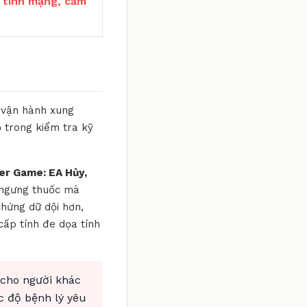
 tính mạng, cấm
g vận hành xung
 trong kiểm tra kỹ
er Game: EA Hủy,
ý ngưng thuốc mà
chứng dữ dội hơn,
cấp tính đe dọa tính
 cho người khác
c độ bệnh lý yêu