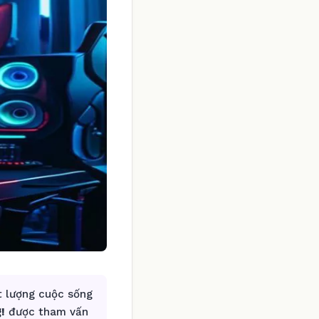
t lượng cuộc sống
!
được tham vấn