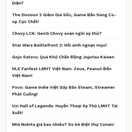
Diện?
The Division 2 Giảm Giá Sốc, Game Bắn Súng Co-
op Cực Chất!
Chovy LCK: GenG Chovy soán ngôi xạ thủ?
Star Wars Battlefront 2: Hồi sinh ngoạn mục!
Gojo Satoru: Quá Khứ Chấn Động Jujutsu Kaisen
HLE Fanfest LMHT Việt Nam: Zeus, Peanut Đến
Việt Nam!
Poco: Game Indie Việt Gây Bão Steam, Streamer
Phát Cuồng!
Uzi Hall of Legends: Huyền Thoại Xạ Thủ LMHT Tái
Xuất!
Nhà Nobita giá bao nhiêu? So kè Biệt thự Conan!