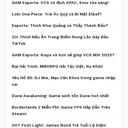
GAM Esports: VCS vô địch APAC, Emo tỏa sáng!
Loki One Piece: Trái Ác Quỷ và Bí Mật Elbaf?
Esports: Thích Khai Quảng và Thầy Thách Đấu?
Zin Thích Nấu Ăn Trang Điểm Rung Lắc Gây Bão
TikTok
GAM Esports: Kiaya và Azir sẽ giúp VCS MSI 2025?
Đại Hải Trình: MMORPG Hải Tặc Việt, Ra Khơi!
Yêu Hồ 9D: DJ Mie, Mạc Văn Khoa trong game nhập
vai
Dune Awakening: Game sinh tồn Dune hot nhất
Borderlands 2 Miễn Phí: Game FPS Hấp Dẫn Trên
Steam!
007 First Light: James Bond Trẻ Tuổi Lộ Diện!