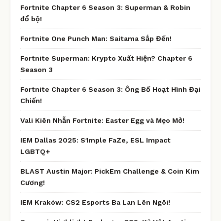
Fortnite Chapter 6 Season 3: Superman & Robin
đổ bộ!
Fortnite One Punch Man: Saitama Sắp Đến!
Fortnite Superman: Krypto Xuất Hiện? Chapter 6
Season 3
Fortnite Chapter 6 Season 3: Ông Bố Hoạt Hình Đại
Chiến!
Vali Kiên Nhẫn Fortnite: Easter Egg và Mẹo Mở!
IEM Dallas 2025: S1mple FaZe, ESL Impact
LGBTQ+
BLAST Austin Major: PickEm Challenge & Coin Kim
Cương!
IEM Kraków: CS2 Esports Ba Lan Lên Ngôi!