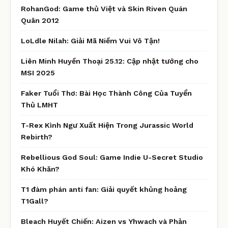
RohanGod: Game thủ Việt và Skin Riven Quán
Quân 2012
LoLdle Nilah: Giải Mã Niềm Vui Vô Tận!
Liên Minh Huyền Thoại 25.12: Cập nhật tướng cho
MSI 2025
Faker Tuổi Thơ: Bài Học Thành Công Của Tuyển
Thủ LMHT
T-Rex Kình Ngư Xuất Hiện Trong Jurassic World
Rebirth?
Rebellious God Soul: Game Indie U-Secret Studio
Khó Khăn?
T1 đàm phán anti fan: Giải quyết khủng hoảng
T1Gall?
Bleach Huyết Chiến: Aizen vs Yhwach và Phản