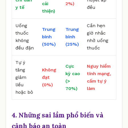
cải
2%)
y tế
đều
thiện)
Uống
Cần hẹn
Trung
Trung
thuốc
giờ nhắc
bình
bình
không
nhở uống
(50%)
(25%)
đều đặn
thuốc
Tự ý
Cực
Nguy hiểm
tăng
Không
kỳ cao
tính mạng,
giảm
đạt
(>
cấm tự ý
liều
(0%)
70%)
làm
hoặc bỏ
4. Những sai lầm phổ biến và
cảnh báo an toàn