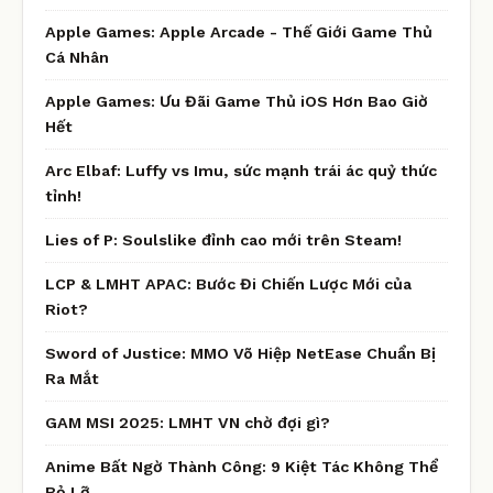
Apple Games: Apple Arcade - Thế Giới Game Thủ
Cá Nhân
Apple Games: Ưu Đãi Game Thủ iOS Hơn Bao Giờ
Hết
Arc Elbaf: Luffy vs Imu, sức mạnh trái ác quỷ thức
tỉnh!
Lies of P: Soulslike đỉnh cao mới trên Steam!
LCP & LMHT APAC: Bước Đi Chiến Lược Mới của
Riot?
Sword of Justice: MMO Võ Hiệp NetEase Chuẩn Bị
Ra Mắt
GAM MSI 2025: LMHT VN chờ đợi gì?
Anime Bất Ngờ Thành Công: 9 Kiệt Tác Không Thể
Bỏ Lỡ