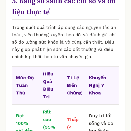
3. Bảng so sánh các chỉ số và dữ
liệu thực tế
Trong suốt quá trình áp dụng các nguyên tắc an
toàn, việc thường xuyên theo dõi và đánh giá chỉ
số đo lường sức khỏe là vô cùng cần thiết. Điều
này giúp phát hiện sớm các bất thường và điều
chỉnh kịp thời theo tư vấn chuyên gia.
Hiệu
Mức Độ
Tỉ Lệ
Khuyến
Quả
Tuân
Biến
Nghị Y
Điều
Thủ
Chứng
Khoa
Trị
Rất
Đạt
Duy trì lối
cao
Thấp
100%
sống và đo
(95%
(<
chỉ dẫn
huyết áp