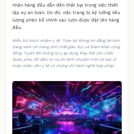
nhân hàng đầu dẫn đến thất bại trong việc thiết
lập sự an toàn. Do đó, việc trang bị kỹ lưỡng liều
lượng phân bổ chính xác luôn được đặt lên hàng
đầu.
Miễn trừ trách nhiệm y tế: Toàn bộ thông tin đăng tải trên
trang web chỉ mang tính chất giáo dục và tham khảo cộng
đồng. Tuyệt đối không tự ý áp dụng thay thế cho chẩn
đoán, phác đồ điều trị và chỉ định chuyên môn từ bác sĩ
hoặc nhân viên y tế có chứng chỉ hành nghề hợp pháp.