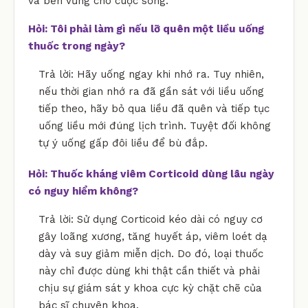
và bền vững cho cuộc sống.
Hỏi: Tôi phải làm gì nếu lỡ quên một liều uống
thuốc trong ngày?
Trả lời: Hãy uống ngay khi nhớ ra. Tuy nhiên,
nếu thời gian nhớ ra đã gần sát với liều uống
tiếp theo, hãy bỏ qua liều đã quên và tiếp tục
uống liều mới đúng lịch trình. Tuyệt đối không
tự ý uống gấp đôi liều để bù đắp.
Hỏi: Thuốc kháng viêm Corticoid dùng lâu ngày
có nguy hiểm không?
Trả lời: Sử dụng Corticoid kéo dài có nguy cơ
gây loãng xương, tăng huyết áp, viêm loét dạ
dày và suy giảm miễn dịch. Do đó, loại thuốc
này chỉ được dùng khi thật cần thiết và phải
chịu sự giám sát y khoa cực kỳ chặt chẽ của
bác sĩ chuyên khoa.