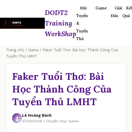
Đội
Game
Giải
Kế
DODT2
Tuyển
Đấu
Quả
Training
&
Tuyển
WorkShop
Thủ
Trang chủ
/
Game
/ Faker Tuổi Thơ: Bài Học Thành Công Của
Tuyển Thủ LMHT
Faker Tuổi Thơ: Bài
Học Thành Công Của
Tuyển Thủ LMHT
Lê Hoàng Bách
27/05/2026 • Chuyên mục Game