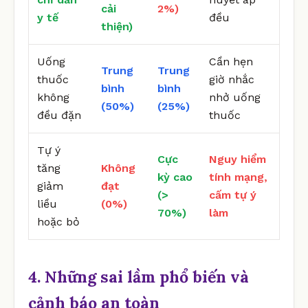
cải
2%)
y tế
đều
thiện)
Uống
Cần hẹn
Trung
Trung
thuốc
giờ nhắc
bình
bình
không
nhở uống
(50%)
(25%)
đều đặn
thuốc
Tự ý
Cực
Nguy hiểm
tăng
Không
kỳ cao
tính mạng,
giảm
đạt
(>
cấm tự ý
liều
(0%)
70%)
làm
hoặc bỏ
4. Những sai lầm phổ biến và
cảnh báo an toàn