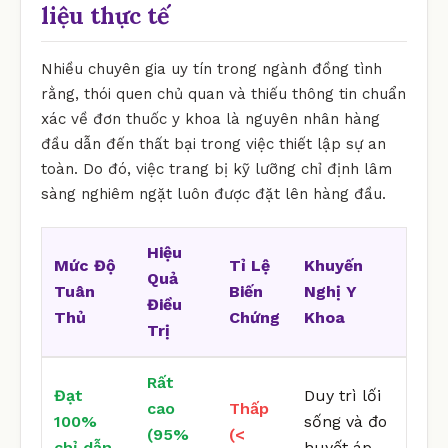
liệu thực tế
Nhiều chuyên gia uy tín trong ngành đồng tình
rằng, thói quen chủ quan và thiếu thông tin chuẩn
xác về đơn thuốc y khoa là nguyên nhân hàng
đầu dẫn đến thất bại trong việc thiết lập sự an
toàn. Do đó, việc trang bị kỹ lưỡng chỉ định lâm
sàng nghiêm ngặt luôn được đặt lên hàng đầu.
Hiệu
Mức Độ
Tỉ Lệ
Khuyến
Quả
Tuân
Biến
Nghị Y
Điều
Thủ
Chứng
Khoa
Trị
Rất
Đạt
Duy trì lối
cao
Thấp
100%
sống và đo
(95%
(<
chỉ dẫn
huyết áp