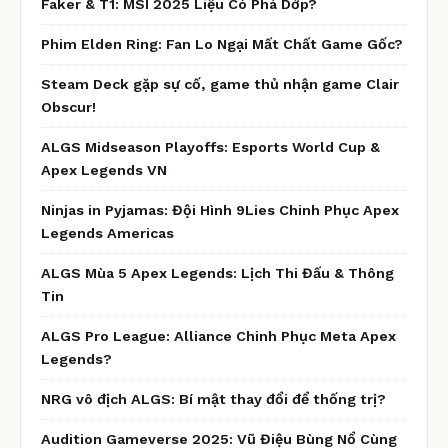
Faker & T1: MSI 2025 Liệu Có Phá Dớp?
Phim Elden Ring: Fan Lo Ngại Mất Chất Game Gốc?
Steam Deck gặp sự cố, game thủ nhận game Clair
Obscur!
ALGS Midseason Playoffs: Esports World Cup &
Apex Legends VN
Ninjas in Pyjamas: Đội Hình 9Lies Chinh Phục Apex
Legends Americas
ALGS Mùa 5 Apex Legends: Lịch Thi Đấu & Thông
Tin
ALGS Pro League: Alliance Chinh Phục Meta Apex
Legends?
NRG vô địch ALGS: Bí mật thay đổi để thống trị?
Audition Gameverse 2025: Vũ Điệu Bùng Nổ Cùng