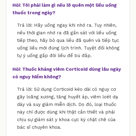
Hỏi: Tôi phải làm gì nếu lỡ quên một liều uống
thuốc trong ngày?
Trả lời: Hãy uống ngay khi nhớ ra. Tuy nhiên,
nếu thời gian nhớ ra đã gần sát với liều uống
tiếp theo, hãy bỏ qua liều đã quên và tiếp tục
uống liều mới đúng lịch trình. Tuyệt đối không
tự ý uống gấp đôi liều để bù đắp.
Hỏi: Thuốc kháng viêm Corticoid dùng lâu ngày
có nguy hiểm không?
Trả lời: Sử dụng Corticoid kéo dài có nguy cơ
gây loãng xương, tăng huyết áp, viêm loét dạ
dày và suy giảm miễn dịch. Do đó, loại thuốc
này chỉ được dùng khi thật cần thiết và phải
chịu sự giám sát y khoa cực kỳ chặt chẽ của
bác sĩ chuyên khoa.