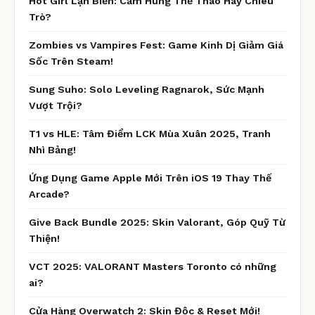
Hot Girl Lặn Biển: Cảm Hứng Thể Thao Hay Chiêu
Trò?
Zombies vs Vampires Fest: Game Kinh Dị Giảm Giá
Sốc Trên Steam!
Sung Suho: Solo Leveling Ragnarok, Sức Mạnh
Vượt Trội?
T1 vs HLE: Tâm Điểm LCK Mùa Xuân 2025, Tranh
Nhì Bảng!
Ứng Dụng Game Apple Mới Trên iOS 19 Thay Thế
Arcade?
Give Back Bundle 2025: Skin Valorant, Góp Quỹ Từ
Thiện!
VCT 2025: VALORANT Masters Toronto có những
ai?
Cửa Hàng Overwatch 2: Skin Độc & Reset Mới!