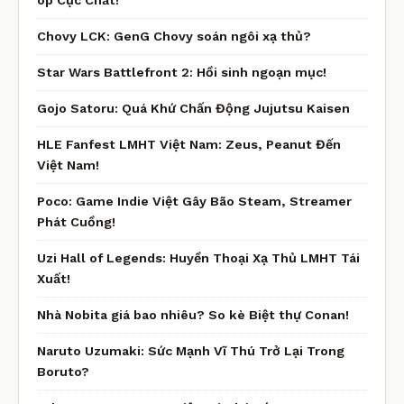
Chovy LCK: GenG Chovy soán ngôi xạ thủ?
Star Wars Battlefront 2: Hồi sinh ngoạn mục!
Gojo Satoru: Quá Khứ Chấn Động Jujutsu Kaisen
HLE Fanfest LMHT Việt Nam: Zeus, Peanut Đến
Việt Nam!
Poco: Game Indie Việt Gây Bão Steam, Streamer
Phát Cuồng!
Uzi Hall of Legends: Huyền Thoại Xạ Thủ LMHT Tái
Xuất!
Nhà Nobita giá bao nhiêu? So kè Biệt thự Conan!
Naruto Uzumaki: Sức Mạnh Vĩ Thú Trở Lại Trong
Boruto?