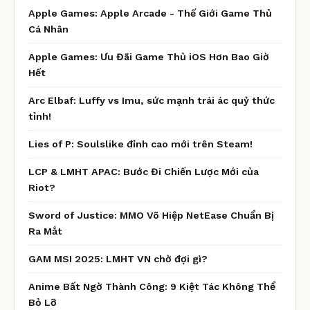
Apple Games: Apple Arcade - Thế Giới Game Thủ
Cá Nhân
Apple Games: Ưu Đãi Game Thủ iOS Hơn Bao Giờ
Hết
Arc Elbaf: Luffy vs Imu, sức mạnh trái ác quỷ thức
tỉnh!
Lies of P: Soulslike đỉnh cao mới trên Steam!
LCP & LMHT APAC: Bước Đi Chiến Lược Mới của
Riot?
Sword of Justice: MMO Võ Hiệp NetEase Chuẩn Bị
Ra Mắt
GAM MSI 2025: LMHT VN chờ đợi gì?
Anime Bất Ngờ Thành Công: 9 Kiệt Tác Không Thể
Bỏ Lỡ