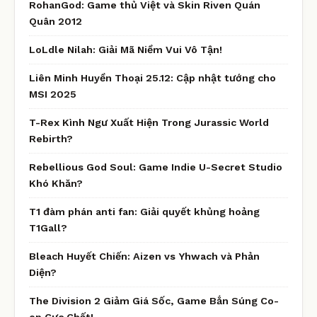
RohanGod: Game thủ Việt và Skin Riven Quán
Quân 2012
LoLdle Nilah: Giải Mã Niềm Vui Vô Tận!
Liên Minh Huyền Thoại 25.12: Cập nhật tướng cho
MSI 2025
T-Rex Kình Ngư Xuất Hiện Trong Jurassic World
Rebirth?
Rebellious God Soul: Game Indie U-Secret Studio
Khó Khăn?
T1 đàm phán anti fan: Giải quyết khủng hoảng
T1Gall?
Bleach Huyết Chiến: Aizen vs Yhwach và Phản
Diện?
The Division 2 Giảm Giá Sốc, Game Bắn Súng Co-
op Cực Chất!