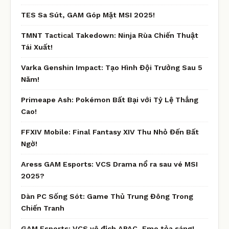
TES Sa Sút, GAM Góp Mặt MSI 2025!
TMNT Tactical Takedown: Ninja Rùa Chiến Thuật
Tái Xuất!
Varka Genshin Impact: Tạo Hình Đội Trưởng Sau 5
Năm!
Primeape Ash: Pokémon Bất Bại với Tỷ Lệ Thắng
Cao!
FFXIV Mobile: Final Fantasy XIV Thu Nhỏ Đến Bất
Ngờ!
Aress GAM Esports: VCS Drama nổ ra sau vé MSI
2025?
Dàn PC Sống Sót: Game Thủ Trung Đông Trong
Chiến Tranh
GAM Esports: VCS vô địch APAC, Emo tỏa sáng!