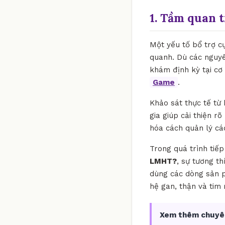
1. Tầm quan 
Một yếu tố bổ trợ c
quanh. Dù các nguyê
khám định kỳ tại cơ
Game
.
Khảo sát thực tế từ
gia giúp cải thiện r
hóa cách quản lý cá
Trong quá trình tiế
LMHT?
, sự tương th
dùng các dòng sản p
hệ gan, thận và tim
Xem thêm chuyê