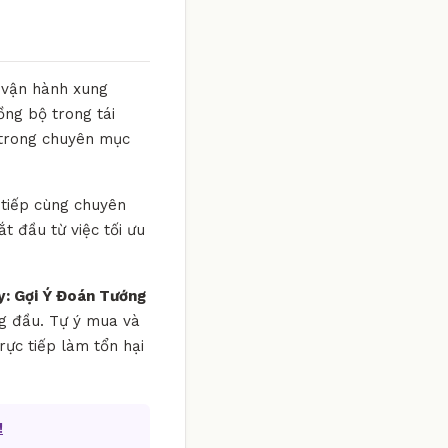
g vận hành xung
ồng bộ trong tái
. trong chuyên mục
 tiếp cùng chuyên
ắt đầu từ việc tối ưu
: Gợi Ý Đoán Tướng
àng đầu. Tự ý mua và
ực tiếp làm tổn hại
!