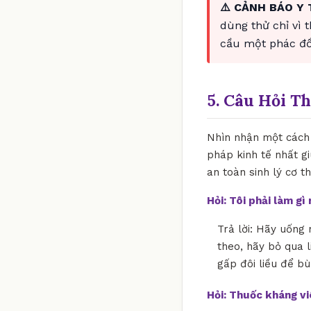
⚠️ CẢNH BÁO Y 
dùng thử chỉ vì 
cầu một phác đồ 
5. Câu Hỏi T
Nhìn nhận một cách k
pháp kinh tế nhất gi
an toàn sinh lý cơ t
Hỏi: Tôi phải làm g
Trả lời: Hãy uống 
theo, hãy bỏ qua l
gấp đôi liều để bù
Hỏi: Thuốc kháng v