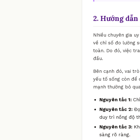
2. Hướng dẫn 
Nhiều chuyên gia uy 
về chỉ số đo lường 
toàn. Do đó, việc t
đầu.
Bên cạnh đó, vai tr
yếu tố sống còn để d
mạnh thường bỏ qua 
Nguyên tắc 1:
Chỉ
Nguyên tắc 2:
Đọc
duy trì nồng độ t
Nguyên tắc 3:
Khô
sàng rõ ràng.