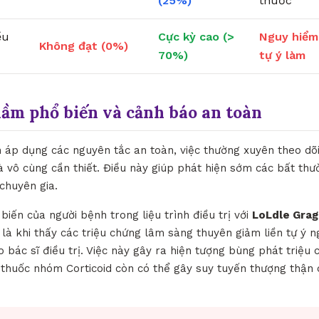
(25%)
thuốc
ều
Cực kỳ cao (>
Nguy hiểm
Không đạt (0%)
70%)
tự ý làm
lầm phổ biến và cảnh báo an toàn
h áp dụng các nguyên tắc an toàn, việc thường xuyên theo dõi
à vô cùng cần thiết. Điều này giúp phát hiện sớm các bất thư
 chuyên gia.
biến của người bệnh trong liệu trình điều trị với
LoLdle Grag
là khi thấy các triệu chứng lâm sàng thuyên giảm liền tự ý 
bác sĩ điều trị. Việc này gây ra hiện tượng bùng phát triệu 
c thuốc nhóm Corticoid còn có thể gây suy tuyến thượng thận 