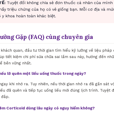
TẾ:
Tuyệt đối không chia sẻ đơn thuốc cá nhân của mình
thấy triệu chứng của họ có vẻ giống bạn. Mỗi cơ địa và mứ
y khoa hoàn toàn khác biệt.
hường Gặp (FAQ) cùng chuyên gia
hách quan, đầu tư thời gian tìm hiểu kỹ lưỡng về liệu pháp d
úp tiết kiệm chi phí sửa chữa sai lầm sau này, hướng đến nh
hể bền vững nhất.
ì nếu lỡ quên một liều uống thuốc trong ngày?
ngay khi nhớ ra. Tuy nhiên, nếu thời gian nhớ ra đã gần sát vớ
iều đã quên và tiếp tục uống liều mới đúng lịch trình. Tuyệt 
 đắp.
iêm Corticoid dùng lâu ngày có nguy hiểm không?