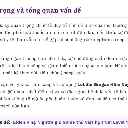
trọng và tổng quan vấn đề
ực kỳ quan trọng chính là duy trì tính ổn định của môi trườn
n tắc phối hợp thuốc an toàn có tốt đến đâu, nếu thiếu sự đ
 sở y tế, bạn vẫn có thể gặp phải những rủi ro nghiêm trọng
 hàng ngàn trường hợp cho thấy, sự chủ động chẩn đoán trực
õ rệt tỉ lệ thành công và giảm thiểu rủi ro ngoài ý muốn. Hãy b
c nhật ký theo dõi triệu chứng hàng ngày.
p cận với y khoa lâm sàng và sử dụng
LoLdle Gragas Hôm Nay
ích giữa hoạt chất điều trị và cơ địa người bệnh là yếu tố h
hẩm không rõ nguồn gốc hoặc thuốc kê đơn sai liều có thể tr
 mạch của bạn.
n đề:
Elden Ring Nightreign: Game thủ Việt hạ trùm Level 1