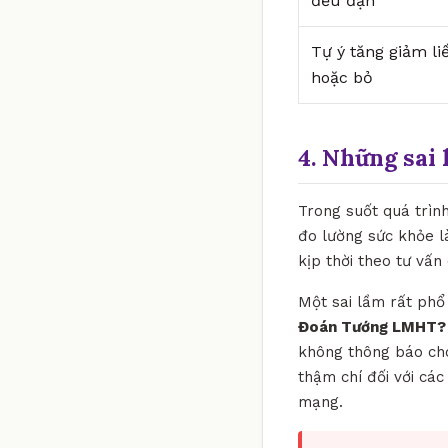
đều đặn
Tự ý tăng giảm li
hoặc bỏ
4. Những sai 
Trong suốt quá trìn
đo lường sức khỏe l
kịp thời theo tư vấn
Một sai lầm rất phổ 
Đoán Tướng LMHT?
không thông báo cho 
thậm chí đối với cá
mạng.