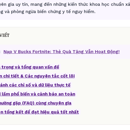
yên gia uy tín, mang đến những kiến thức khoa học chuẩn xá
g và phòng ngừa biến chứng y tế nguy hiểm.
VIẾT
:
Nạp V Bucks Fortnite: Thẻ Quà Tặng Vẫn Hoạt Động!
 trọng và tổng quan vấn đề
n chi tiết & Các nguyên tắc cốt lõi
ánh các chỉ số và dữ liệu thực tế
i lầm phổ biến và cảnh báo an toàn
thường gặp (FAQ) cùng chuyên gia
ên tổng kết để đạt hiệu quả tốt nhất