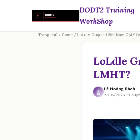
DODT2 Training
WorkShop
Trang chủ
/
Game
/ LoLdle Gragas Hôm Nay: Gợi Ý 
LoLdle G
LMHT?
Lê Hoàng Bách
27/05/2026 • Chu