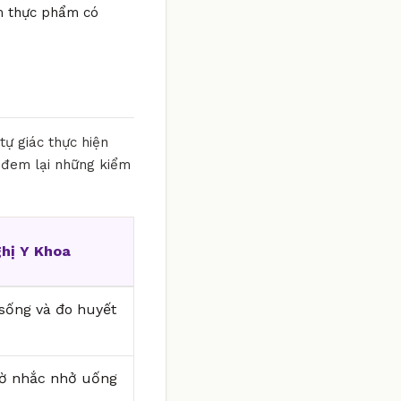
óm thực phẩm có
tự giác thực hiện
 đem lại những kiểm
hị Y Khoa
i sống và đo huyết
iờ nhắc nhở uống