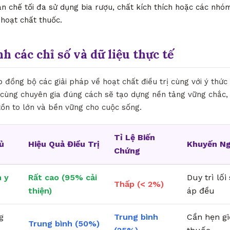
n chế tối đa sử dụng bia rượu, chất kích thích hoặc các nh
 hoạt chất thuốc.
nh các chỉ số và dữ liệu thực tế
ợp đồng bộ các giải pháp về hoạt chất điều trị cùng với ý thức 
 cùng chuyên gia đúng cách sẽ tạo dựng nền tảng vững chắc,
 tồn to lớn và bền vững cho cuộc sống.
Tỉ Lệ Biến
ủ
Hiệu Quả Điều Trị
Khuyến Ng
Chứng
 y
Rất cao (95% cải
Duy trì lố
Thấp (< 2%)
thiện)
áp đều
g
Trung bình
Cần hẹn g
Trung bình (50%)