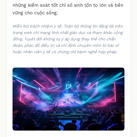
những kiểm soát tốt chỉ số sinh tồn to lớn và bền
vững cho cuộc sống.
Miễn trừ trách nhiệm y tế: Toàn bộ thông tin đăng tải trên
trang web chỉ mang tính chất giáo dục và tham khảo cộng
đồng. Tuyệt đối không tự ý áp dụng thay thế cho chẩn
đoán, phác đồ điều trị và chỉ định chuyên môn từ bác sĩ
hoặc nhân viên y tế có chứng chỉ hành nghề hợp pháp.