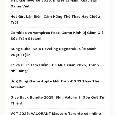
VTC Gameverse 2025: Nhà Phát Hành Xuất Sắc
Game Việt
Hot Girl Lặn Biển: Cảm Hứng Thể Thao Hay Chiêu
Trò?
Zombies vs Vampires Fest: Game Kinh Dị Giảm Giá
Sốc Trên Steam!
Sung Suho: Solo Leveling Ragnarok, Sức Mạnh
Vượt Trội?
T1 vs HLE: Tâm Điểm LCK Mùa Xuân 2025, Tranh
Nhì Bảng!
Ứng Dụng Game Apple Mới Trên iOS 19 Thay Thế
Arcade?
Give Back Bundle 2025: Skin Valorant, Góp Quỹ Từ
Thiện!
VCT 2025: VALORANT Masters Toronto có những