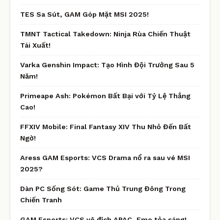
TES Sa Sút, GAM Góp Mặt MSI 2025!
TMNT Tactical Takedown: Ninja Rùa Chiến Thuật
Tái Xuất!
Varka Genshin Impact: Tạo Hình Đội Trưởng Sau 5
Năm!
Primeape Ash: Pokémon Bất Bại với Tỷ Lệ Thắng
Cao!
FFXIV Mobile: Final Fantasy XIV Thu Nhỏ Đến Bất
Ngờ!
Aress GAM Esports: VCS Drama nổ ra sau vé MSI
2025?
Dàn PC Sống Sót: Game Thủ Trung Đông Trong
Chiến Tranh
GAM Esports: VCS vô địch APAC, Emo tỏa sáng!