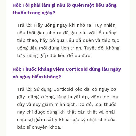
Hỏi: Tôi phải làm gì nếu lỡ quên một liều uống
thuốc trong ngày?
Trả lời: Hãy uống ngay khi nhớ ra. Tuy nhiên,
nếu thời gian nhớ ra đã gần sát với liều uống
tiếp theo, hãy bỏ qua liều đã quên và tiếp tục
uống liều mới đúng lịch trình. Tuyệt đối không
tự ý uống gấp đôi liều để bù đắp.
Hỏi: Thuốc kháng viêm Corticoid dùng lâu ngày
có nguy hiểm không?
Trả lời: Sử dụng Corticoid kéo dài có nguy cơ
gây loãng xương, tăng huyết áp, viêm loét dạ
dày và suy giảm miễn dịch. Do đó, loại thuốc
này chỉ được dùng khi thật cần thiết và phải
chịu sự giám sát y khoa cực kỳ chặt chẽ của
bác sĩ chuyên khoa.