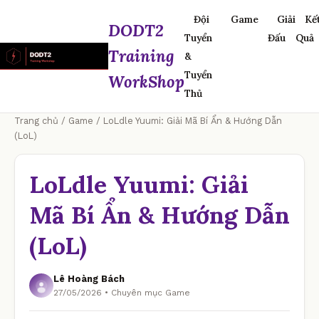
Đội
Game
Giải
Kế
DODT2
Tuyển
Đấu
Quả
Training
&
Tuyển
WorkShop
Thủ
Trang chủ
/
Game
/ LoLdle Yuumi: Giải Mã Bí Ẩn & Hướng Dẫn
(LoL)
LoLdle Yuumi: Giải
Mã Bí Ẩn & Hướng Dẫn
(LoL)
Lê Hoàng Bách
27/05/2026 • Chuyên mục Game