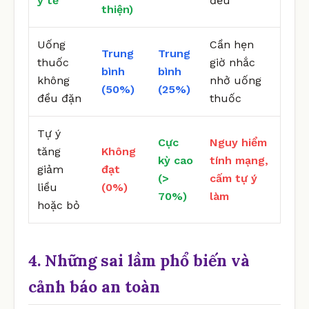
y tế
đều
thiện)
Uống
Cần hẹn
Trung
Trung
thuốc
giờ nhắc
bình
bình
không
nhở uống
(50%)
(25%)
đều đặn
thuốc
Tự ý
Cực
Nguy hiểm
tăng
Không
kỳ cao
tính mạng,
giảm
đạt
(>
cấm tự ý
liều
(0%)
70%)
làm
hoặc bỏ
4. Những sai lầm phổ biến và
cảnh báo an toàn