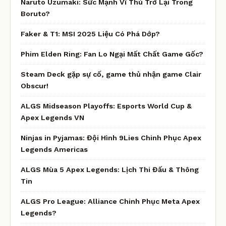
Naruto Uzumaki: Sức Mạnh Vĩ Thú Trở Lại Trong
Boruto?
Faker & T1: MSI 2025 Liệu Có Phá Dớp?
Phim Elden Ring: Fan Lo Ngại Mất Chất Game Gốc?
Steam Deck gặp sự cố, game thủ nhận game Clair
Obscur!
ALGS Midseason Playoffs: Esports World Cup &
Apex Legends VN
Ninjas in Pyjamas: Đội Hình 9Lies Chinh Phục Apex
Legends Americas
ALGS Mùa 5 Apex Legends: Lịch Thi Đấu & Thông
Tin
ALGS Pro League: Alliance Chinh Phục Meta Apex
Legends?