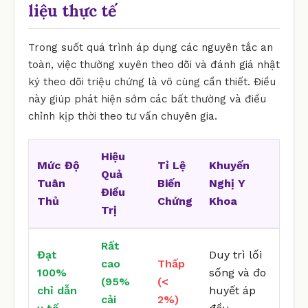
liệu thực tế
Trong suốt quá trình áp dụng các nguyên tắc an
toàn, việc thường xuyên theo dõi và đánh giá nhật
ký theo dõi triệu chứng là vô cùng cần thiết. Điều
này giúp phát hiện sớm các bất thường và điều
chỉnh kịp thời theo tư vấn chuyên gia.
Hiệu
Mức Độ
Tỉ Lệ
Khuyến
Quả
Tuân
Biến
Nghị Y
Điều
Thủ
Chứng
Khoa
Trị
Rất
Đạt
Duy trì lối
cao
Thấp
100%
sống và đo
(95%
(<
chỉ dẫn
huyết áp
cải
2%)