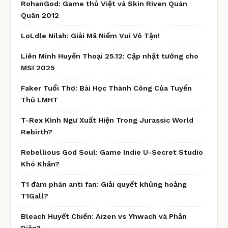
RohanGod: Game thủ Việt và Skin Riven Quán
Quân 2012
LoLdle Nilah: Giải Mã Niềm Vui Vô Tận!
Liên Minh Huyền Thoại 25.12: Cập nhật tướng cho
MSI 2025
Faker Tuổi Thơ: Bài Học Thành Công Của Tuyển
Thủ LMHT
T-Rex Kình Ngư Xuất Hiện Trong Jurassic World
Rebirth?
Rebellious God Soul: Game Indie U-Secret Studio
Khó Khăn?
T1 đàm phán anti fan: Giải quyết khủng hoảng
T1Gall?
Bleach Huyết Chiến: Aizen vs Yhwach và Phản
Diện?