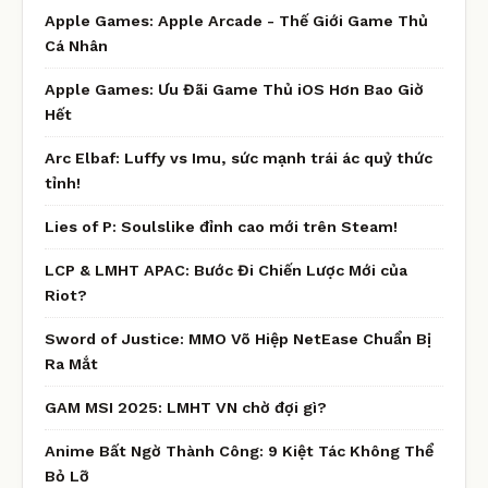
Apple Games: Apple Arcade - Thế Giới Game Thủ
Cá Nhân
Apple Games: Ưu Đãi Game Thủ iOS Hơn Bao Giờ
Hết
Arc Elbaf: Luffy vs Imu, sức mạnh trái ác quỷ thức
tỉnh!
Lies of P: Soulslike đỉnh cao mới trên Steam!
LCP & LMHT APAC: Bước Đi Chiến Lược Mới của
Riot?
Sword of Justice: MMO Võ Hiệp NetEase Chuẩn Bị
Ra Mắt
GAM MSI 2025: LMHT VN chờ đợi gì?
Anime Bất Ngờ Thành Công: 9 Kiệt Tác Không Thể
Bỏ Lỡ