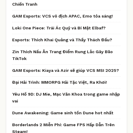
Chiến Tranh
GAM Esports: VCS vô địch APAC, Emo tỏa sáng!
Loki One Piece: Trái Ác Quỷ và Bí Mật Elbaf?
Esports: Thích Khai Quảng và Thầy Thách Đấu?
Zin Thích Nấu Ăn Trang Điểm Rung Lắc Gây Bão
TikTok
GAM Esports: Kiaya và Azir sẽ giúp VCS MSI 2025?
Đại Hải Trình: MMORPG Hải Tặc Việt, Ra Khơi!
Yêu Hồ 9D: DJ Mie, Mạc Văn Khoa trong game nhập
vai
Dune Awakening: Game sinh tồn Dune hot nhất
Borderlands 2 Miễn Phí: Game FPS Hấp Dẫn Trên
Steam!