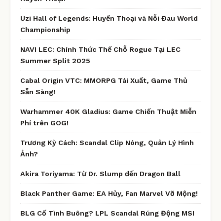
Uzi Hall of Legends: Huyền Thoại và Nỗi Đau World
Championship
NAVI LEC: Chính Thức Thế Chỗ Rogue Tại LEC
Summer Split 2025
Cabal Origin VTC: MMORPG Tái Xuất, Game Thủ
Sẵn Sàng!
Warhammer 40K Gladius: Game Chiến Thuật Miễn
Phí trên GOG!
Trương Kỳ Cách: Scandal Clip Nóng, Quản Lý Hình
Ảnh?
Akira Toriyama: Từ Dr. Slump đến Dragon Ball
Black Panther Game: EA Hủy, Fan Marvel Vỡ Mộng!
BLG Cố Tình Buông? LPL Scandal Rúng Động MSI