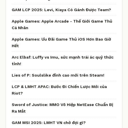
GAM LCP 2025: Levi, Kiaya Có Gánh Được Team?
Apple Games: Apple Arcade - Thế Giới Game Thủ
Cá Nhân
Apple Games: Ưu Đãi Game Thủ iOS Hơn Bao Giờ
Hết
Arc Elbaf: Luffy vs Imu, sức mạnh trái ác quỷ thức
tỉnh!
Lies of P: Soulslike đỉnh cao mới trên Steam!
LCP & LMHT APAC: Bước Đi Chiến Lược Mới của
Riot?
Sword of Justice: MMO Võ Hiệp NetEase Chuẩn Bị
Ra Mắt
GAM MSI 2025: LMHT VN chờ đợi gì?