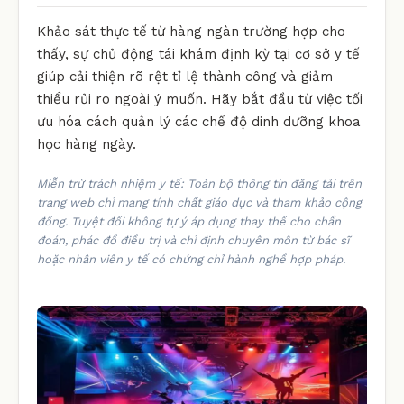
Khảo sát thực tế từ hàng ngàn trường hợp cho
thấy, sự chủ động tái khám định kỳ tại cơ sở y tế
giúp cải thiện rõ rệt tỉ lệ thành công và giảm
thiểu rủi ro ngoài ý muốn. Hãy bắt đầu từ việc tối
ưu hóa cách quản lý các chế độ dinh dưỡng khoa
học hàng ngày.
Miễn trừ trách nhiệm y tế: Toàn bộ thông tin đăng tải trên
trang web chỉ mang tính chất giáo dục và tham khảo cộng
đồng. Tuyệt đối không tự ý áp dụng thay thế cho chẩn
đoán, phác đồ điều trị và chỉ định chuyên môn từ bác sĩ
hoặc nhân viên y tế có chứng chỉ hành nghề hợp pháp.