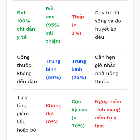
Rất
Đạt
Duy trì lối
cao
Thấp
100%
sống và đo
(95%
(<
chỉ dẫn
huyết áp
cải
2%)
y tế
đều
thiện)
Uống
Cần hẹn
Trung
Trung
thuốc
giờ nhắc
bình
bình
không
nhở uống
(50%)
(25%)
đều đặn
thuốc
Tự ý
Cực
Nguy hiểm
tăng
Không
kỳ cao
tính mạng,
giảm
đạt
(>
cấm tự ý
liều
(0%)
70%)
làm
hoặc bỏ