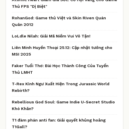
Thủ FPS "Dị Biệt"
RohanGod: Game thủ Việt và Skin Riven Quán
Quân 2012
LoLdle Nilah: Giải Mã Niềm Vui Vô Tận!
Liên Minh Huyền Thoại 25.12: Cập nhật tướng cho
MSI 2025
Faker Tuổi Thơ: Bài Học Thành Công Của Tuyển
Thủ LMHT
T-Rex Kình Ngư Xuất Hiện Trong Jurassic World
Rebirth?
Rebellious God Soul: Game Indie U-Secret Studio
Khó Khăn?
T1 đàm phán anti fan: Giải quyết khủng hoảng
T1Gall?