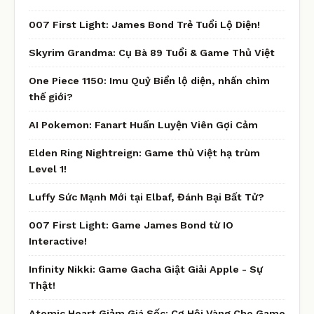
007 First Light: James Bond Trẻ Tuổi Lộ Diện!
Skyrim Grandma: Cụ Bà 89 Tuổi & Game Thủ Việt
One Piece 1150: Imu Quỷ Biển lộ diện, nhấn chìm
thế giới?
AI Pokemon: Fanart Huấn Luyện Viên Gợi Cảm
Elden Ring Nightreign: Game thủ Việt hạ trùm
Level 1!
Luffy Sức Mạnh Mới tại Elbaf, Đánh Bại Bất Tử?
007 First Light: Game James Bond từ IO
Interactive!
Infinity Nikki: Game Gacha Giật Giải Apple - Sự
Thật!
Atomic Heart Giảm Giá Sốc: Cơ Hội Vàng Cho Game