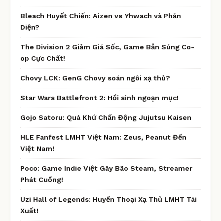
Bleach Huyết Chiến: Aizen vs Yhwach và Phản
Diện?
The Division 2 Giảm Giá Sốc, Game Bắn Súng Co-
op Cực Chất!
Chovy LCK: GenG Chovy soán ngôi xạ thủ?
Star Wars Battlefront 2: Hồi sinh ngoạn mục!
Gojo Satoru: Quá Khứ Chấn Động Jujutsu Kaisen
HLE Fanfest LMHT Việt Nam: Zeus, Peanut Đến
Việt Nam!
Poco: Game Indie Việt Gây Bão Steam, Streamer
Phát Cuồng!
Uzi Hall of Legends: Huyền Thoại Xạ Thủ LMHT Tái
Xuất!