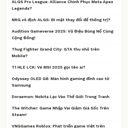
ALGS Pro League: Alliance Chinh Phục Meta Apex
Legends?
NRG vô địch ALGS: Bí mật thay đổi để thống trị?
Audition Gameverse 2025: Vũ Điệu Bùng Nổ Cùng
Cộng Đồng!
Thug Fighter Grand City: GTA thu nhỏ trên
Mobile?
T1 HLE LCK: Vé MSI 2025 gọi tên ai?
Odyssey OLED G8: Màn hình gaming đỉnh cao từ
Samsung
Doraemon: Nobita Lạc Vào Thế Giới Trong Tranh
The Witcher: Game Nhập Vai Giảm Giá Sốc Trên
Steam!
VNGGames Roblox: Phát triển game Việt trên