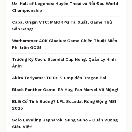
Uzi Hall of Legends: Huyền Thoại và Nỗi Đau World
Championship
Cabal Origin VTC: MMORPG Tái Xuất, Game Thủ
Sẵn Sàng!
Warhammer 40K Gladius: Game Chiến Thuật Miễn
Phí trên GOG!
Trương Kỳ Cách: Scandal Clip Nóng, Quản Lý Hình
Ảnh?
Akira Toriyama: Từ Dr. Slump đến Dragon Ball
Black Panther Game: EA Hủy, Fan Marvel Vỡ Mộng!
BLG Cố Tình Buông? LPL Scandal Rúng Động MSI
2025
Solo Leveling Ragnarok: Sung Suho - Quân Vương
Siêu Việt!