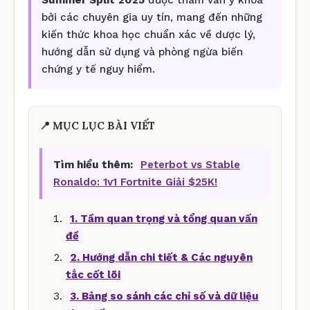
bởi các chuyên gia uy tín, mang đến những
kiến thức khoa học chuẩn xác về dược lý,
hướng dẫn sử dụng và phòng ngừa biến
chứng y tế nguy hiểm.
📍 MỤC LỤC BÀI VIẾT
Tìm hiểu thêm:
Peterbot vs Stable
Ronaldo: 1v1 Fortnite Giải $25K!
1. Tầm quan trọng và tổng quan vấn
đề
2. Hướng dẫn chi tiết & Các nguyên
tắc cốt lõi
3. Bảng so sánh các chỉ số và dữ liệu