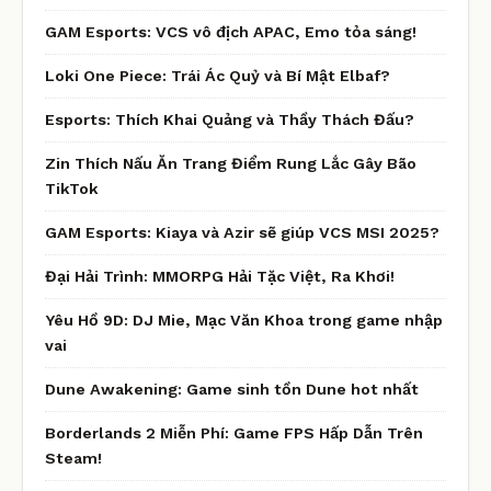
GAM Esports: VCS vô địch APAC, Emo tỏa sáng!
Loki One Piece: Trái Ác Quỷ và Bí Mật Elbaf?
Esports: Thích Khai Quảng và Thầy Thách Đấu?
Zin Thích Nấu Ăn Trang Điểm Rung Lắc Gây Bão
TikTok
GAM Esports: Kiaya và Azir sẽ giúp VCS MSI 2025?
Đại Hải Trình: MMORPG Hải Tặc Việt, Ra Khơi!
Yêu Hồ 9D: DJ Mie, Mạc Văn Khoa trong game nhập
vai
Dune Awakening: Game sinh tồn Dune hot nhất
Borderlands 2 Miễn Phí: Game FPS Hấp Dẫn Trên
Steam!