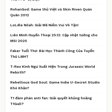
RohanGod: Game thủ Việt và Skin Riven Quán
Quân 2012
LoLdle Nilah: Giải Mã Niềm Vui Vô Tận!
Liên Minh Huyền Thoại 25.12: Cập nhật tướng cho
MSI 2025
Faker Tuổi Thơ: Bài Học Thành Công Của Tuyển
Thủ LMHT
T-Rex Kình Ngư Xuất Hiện Trong Jurassic World
Rebirth?
Rebellious God Soul: Game Indie U-Secret Studio
Khó Khăn?
T1 đàm phán anti fan: Giải quyết khủng hoảng
T1Gall?