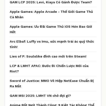
GAM LCP 2025: Levi, Kiaya Có Gánh Được Team?
Apple Games: Apple Arcade - Thế Giới Game Thủ
Cá Nhân
Apple Games: Ưu Đãi Game Thủ iOS Hơn Bao Giờ
Hết
Arc Elbaf: Luffy vs Imu, sức mạnh trái ác quỷ thức
tỉnh!
Lies of P: Soulslike đỉnh cao mới trên Steam!
LCP & LMHT APAC: Bước Đi Chiến Lược Mới của
Riot?
Sword of Justice: MMO Võ Hiệp NetEase Chuẩn Bị
Ra Mắt
GAM MSI 2025: LMHT VN chờ đợi gì?
Anime Bất Ngờ Thành Công: 9 Kiệt Tác Không Thể