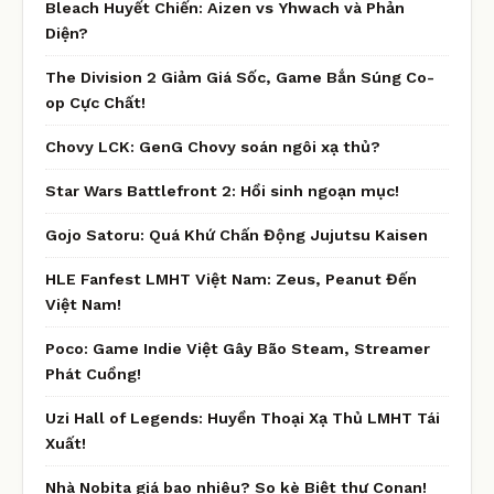
Bleach Huyết Chiến: Aizen vs Yhwach và Phản
Diện?
The Division 2 Giảm Giá Sốc, Game Bắn Súng Co-
op Cực Chất!
Chovy LCK: GenG Chovy soán ngôi xạ thủ?
Star Wars Battlefront 2: Hồi sinh ngoạn mục!
Gojo Satoru: Quá Khứ Chấn Động Jujutsu Kaisen
HLE Fanfest LMHT Việt Nam: Zeus, Peanut Đến
Việt Nam!
Poco: Game Indie Việt Gây Bão Steam, Streamer
Phát Cuồng!
Uzi Hall of Legends: Huyền Thoại Xạ Thủ LMHT Tái
Xuất!
Nhà Nobita giá bao nhiêu? So kè Biệt thự Conan!