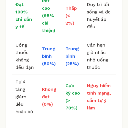
Rất
Đạt
Duy trì lối
cao
Thấp
100%
sống và đo
(95%
(<
chỉ dẫn
huyết áp
cải
2%)
y tế
đều
thiện)
Uống
Cần hẹn
Trung
Trung
thuốc
giờ nhắc
bình
bình
không
nhở uống
(50%)
(25%)
đều đặn
thuốc
Tự ý
Cực
Nguy hiểm
tăng
Không
kỳ cao
tính mạng,
giảm
đạt
(>
cấm tự ý
liều
(0%)
70%)
làm
hoặc bỏ