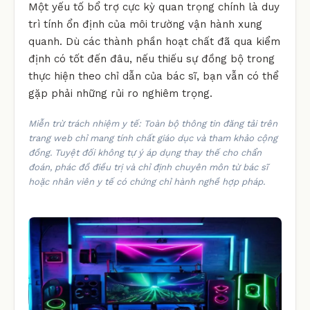
Một yếu tố bổ trợ cực kỳ quan trọng chính là duy
trì tính ổn định của môi trường vận hành xung
quanh. Dù các thành phần hoạt chất đã qua kiểm
định có tốt đến đâu, nếu thiếu sự đồng bộ trong
thực hiện theo chỉ dẫn của bác sĩ, bạn vẫn có thể
gặp phải những rủi ro nghiêm trọng.
Miễn trừ trách nhiệm y tế: Toàn bộ thông tin đăng tải trên
trang web chỉ mang tính chất giáo dục và tham khảo cộng
đồng. Tuyệt đối không tự ý áp dụng thay thế cho chẩn
đoán, phác đồ điều trị và chỉ định chuyên môn từ bác sĩ
hoặc nhân viên y tế có chứng chỉ hành nghề hợp pháp.