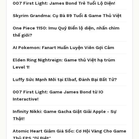
007 First Light: James Bond Trẻ Tuổi Lộ Diện!
Skyrim Grandma: Cụ Bà 89 Tuổi & Game Thủ Việt
One Piece 1150: Imu Quỷ Biển lộ diện, nhấn chìm
thế giới?
AI Pokemon: Fanart Huấn Luyện Viên Gợi Cảm
Elden Ring Nightreign: Game thủ Việt hạ trùm
Level 1!
Luffy Sức Mạnh Mới tại Elbaf, Đánh Bại Bất Tử?
007 First Light: Game James Bond từ IO
Interactive!
Infinity Nikki: Game Gacha Giật Giải Apple - Sự
Thật!
Atomic Heart Giảm Giá Sốc: Cơ Hội Vàng Cho Game
Thủ FPS "Dị Biệt"