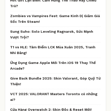
Hot Girl Lặn Biển: Cảm Hứng Thể Thao Hay Chiêu
Trò?
Zombies vs Vampires Fest: Game Kinh Dị Giảm Giá
Sốc Trên Steam!
Sung Suho: Solo Leveling Ragnarok, Sức Mạnh
Vượt Trội?
T1 vs HLE: Tâm Điểm LCK Mùa Xuân 2025, Tranh
Nhì Bảng!
Ứng Dụng Game Apple Mới Trên iOS 19 Thay Thế
Arcade?
Give Back Bundle 2025: Skin Valorant, Góp Quỹ Từ
Thiện!
VCT 2025: VALORANT Masters Toronto có những
ai?
Cửa Hàng Overwatch 2: Skin Độc & Reset Mới!