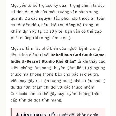
Một yếu tố bổ trợ cực kỳ quan trọng chính là duy
trì tính ổn định của môi trường vận hành xung
quanh. Dù các nguyên tắc phối hợp thuốc an toàn
có tốt đến đâu, nếu thiếu sự đồng bộ trong tái
khám định kỳ tại cơ sở y tế, bạn vẫn có thể gặp
phải những rủi ro nghiêm trọng.
Một sai lầm rất phổ biến của người bệnh trong
liệu trình điều trị với
Rebellious God Soul: Game
Indie U-Secret Studio Khó Khăn?
là khi thấy các
triệu chứng lâm sàng thuyên giảm liền tự ý ngưng
thuốc mà không thông báo cho bác sĩ điều trị.
Việc này gây ra hiện tượng bùng phát triệu chứng
dữ dội hơn, thậm chí đối với các thuốc nhóm
Corticoid còn có thể gây suy tuyến thượng thận
cấp tính đe dọa tính mạng.
⚠️ CẢNH BÁO Y TẾ:
Tuyệt đối không chia