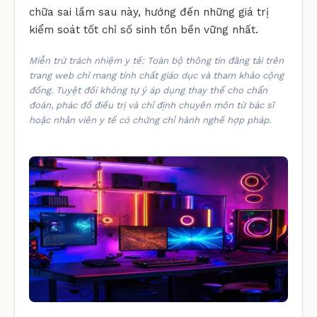
chữa sai lầm sau này, hướng đến những giá trị
kiểm soát tốt chỉ số sinh tồn bền vững nhất.
Miễn trừ trách nhiệm y tế: Toàn bộ thông tin đăng tải trên
trang web chỉ mang tính chất giáo dục và tham khảo cộng
đồng. Tuyệt đối không tự ý áp dụng thay thế cho chẩn
đoán, phác đồ điều trị và chỉ định chuyên môn từ bác sĩ
hoặc nhân viên y tế có chứng chỉ hành nghề hợp pháp.