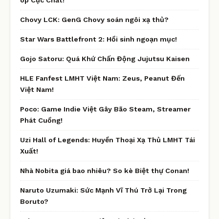
Chovy LCK: GenG Chovy soán ngôi xạ thủ?
Star Wars Battlefront 2: Hồi sinh ngoạn mục!
Gojo Satoru: Quá Khứ Chấn Động Jujutsu Kaisen
HLE Fanfest LMHT Việt Nam: Zeus, Peanut Đến
Việt Nam!
Poco: Game Indie Việt Gây Bão Steam, Streamer
Phát Cuồng!
Uzi Hall of Legends: Huyền Thoại Xạ Thủ LMHT Tái
Xuất!
Nhà Nobita giá bao nhiêu? So kè Biệt thự Conan!
Naruto Uzumaki: Sức Mạnh Vĩ Thú Trở Lại Trong
Boruto?