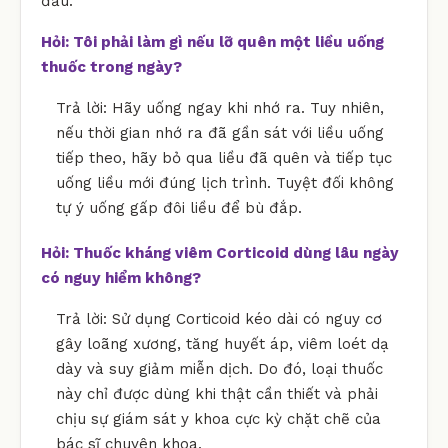
đầu.
Hỏi: Tôi phải làm gì nếu lỡ quên một liều uống
thuốc trong ngày?
Trả lời: Hãy uống ngay khi nhớ ra. Tuy nhiên,
nếu thời gian nhớ ra đã gần sát với liều uống
tiếp theo, hãy bỏ qua liều đã quên và tiếp tục
uống liều mới đúng lịch trình. Tuyệt đối không
tự ý uống gấp đôi liều để bù đắp.
Hỏi: Thuốc kháng viêm Corticoid dùng lâu ngày
có nguy hiểm không?
Trả lời: Sử dụng Corticoid kéo dài có nguy cơ
gây loãng xương, tăng huyết áp, viêm loét dạ
dày và suy giảm miễn dịch. Do đó, loại thuốc
này chỉ được dùng khi thật cần thiết và phải
chịu sự giám sát y khoa cực kỳ chặt chẽ của
bác sĩ chuyên khoa.