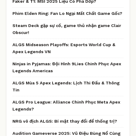
Faker & T1: MSI 2025 Liệu Có Phá Dớp?
Phim Elden Ring: Fan Lo Ngại Mất Chất Game Gốc?
Steam Deck gặp sự cố, game thủ nhận game Clair
Obscur!
ALGS Midseason Playoffs: Esports World Cup &
Apex Legends VN
Ninjas in Pyjamas: Đội Hình 9Lies Chinh Phục Apex
Legends Americas
ALGS Mùa 5 Apex Legends: Lịch Thi Đấu & Thông
Tin
ALGS Pro League: Alliance Chinh Phục Meta Apex
Legends?
NRG vô địch ALGS: Bí mật thay đổi để thống trị?
Audition Gameverse 2025: Vũ Điệu Bùng Nổ Cùng