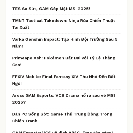
TES Sa Sút, GAM Góp Mặt MSI 2025!
TMNT Tactical Takedown: Ninja Rùa Chiến Thuật
Tái Xuất!
Varka Genshin Impact: Tạo Hình Đội Trưởng Sau 5
Năm!
Primeape Ash: Pokémon Bất Bại với Tỷ Lệ Thắng
Cao!
FFXIV Mobile: Final Fantasy XIV Thu Nhỏ Đến Bất
Ngờ!
Aress GAM Esports: VCS Drama nổ ra sau vé MSI
2025?
Dàn PC Sống Sót: Game Thủ Trung Đông Trong
Chiến Tranh
GAM Esports: VCS vô địch APAC, Emo tỏa sáng!