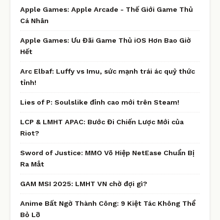
Apple Games: Apple Arcade - Thế Giới Game Thủ
Cá Nhân
Apple Games: Ưu Đãi Game Thủ iOS Hơn Bao Giờ
Hết
Arc Elbaf: Luffy vs Imu, sức mạnh trái ác quỷ thức
tỉnh!
Lies of P: Soulslike đỉnh cao mới trên Steam!
LCP & LMHT APAC: Bước Đi Chiến Lược Mới của
Riot?
Sword of Justice: MMO Võ Hiệp NetEase Chuẩn Bị
Ra Mắt
GAM MSI 2025: LMHT VN chờ đợi gì?
Anime Bất Ngờ Thành Công: 9 Kiệt Tác Không Thể
Bỏ Lỡ