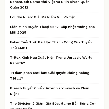
RohanGod: Game thủ Việt và Skin Riven Quán
Quân 2012
LoLdle Nilah: Giải Mã Niềm Vui Vô Tận!
Liên Minh Huyền Thoại 25.12: Cập nhật tướng cho
MSI 2025
Faker Tuổi Thơ: Bài Học Thành Công Của Tuyển
Thủ LMHT
T-Rex Kình Ngư Xuất Hiện Trong Jurassic World
Rebirth?
T1 đàm phán anti fan: Giải quyết khủng hoảng
T1Gall?
Bleach Huyết Chiến: Aizen vs Yhwach và Phản
Diện?
The Division 2 Giảm Giá Sốc, Game Bắn Súng Co-
op Cực Chất!