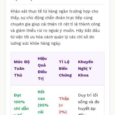
Khảo sát thực tế từ hàng ngàn trường hợp cho
thấy, sự chủ động chẩn đoán trực tiếp cùng
chuyên gia giúp cải thiện rõ rệt tỉ lệ thành công
và giảm thiểu rủi ro ngoài ý muốn. Hãy bắt đầu
từ việc tối ưu hóa cách quản lý các chỉ số đo
lường sức khỏe hàng ngày.
Hiệu
Mức Độ
Tỉ Lệ
Khuyến
Quả
Tuân
Biến
Nghị Y
Điều
Thủ
Chứng
Khoa
Trị
Rất
Đạt
Duy trì lối
cao
Thấp
100%
sống và đo
(95%
(<
chỉ dẫn
huyết áp
cải
2%)