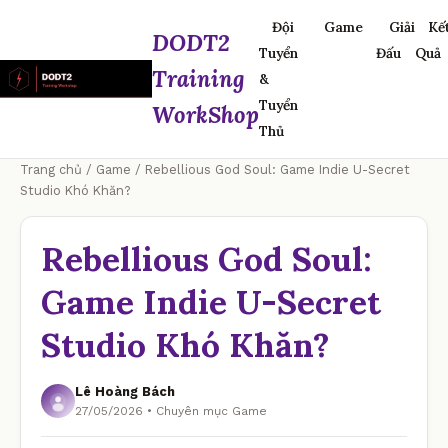
Đội
Game
Giải
Kế
DODT2
Tuyển
Đấu
Quả
Training
&
Tuyển
WorkShop
Thủ
Trang chủ
/
Game
/ Rebellious God Soul: Game Indie U-Secret
Studio Khó Khăn?
Rebellious God Soul:
Game Indie U-Secret
Studio Khó Khăn?
Lê Hoàng Bách
27/05/2026 • Chuyên mục Game