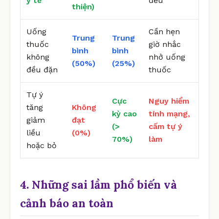
y tế
đều
thiện)
Uống
Cần hẹn
Trung
Trung
thuốc
giờ nhắc
bình
bình
không
nhở uống
(50%)
(25%)
đều đặn
thuốc
Tự ý
Cực
Nguy hiểm
tăng
Không
kỳ cao
tính mạng,
giảm
đạt
(>
cấm tự ý
liều
(0%)
70%)
làm
hoặc bỏ
4. Những sai lầm phổ biến và
cảnh báo an toàn