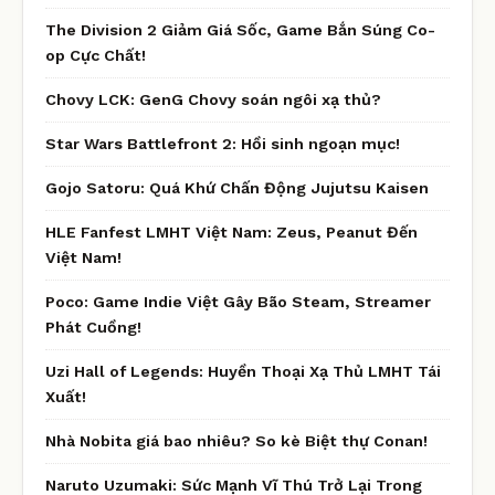
The Division 2 Giảm Giá Sốc, Game Bắn Súng Co-
op Cực Chất!
Chovy LCK: GenG Chovy soán ngôi xạ thủ?
Star Wars Battlefront 2: Hồi sinh ngoạn mục!
Gojo Satoru: Quá Khứ Chấn Động Jujutsu Kaisen
HLE Fanfest LMHT Việt Nam: Zeus, Peanut Đến
Việt Nam!
Poco: Game Indie Việt Gây Bão Steam, Streamer
Phát Cuồng!
Uzi Hall of Legends: Huyền Thoại Xạ Thủ LMHT Tái
Xuất!
Nhà Nobita giá bao nhiêu? So kè Biệt thự Conan!
Naruto Uzumaki: Sức Mạnh Vĩ Thú Trở Lại Trong