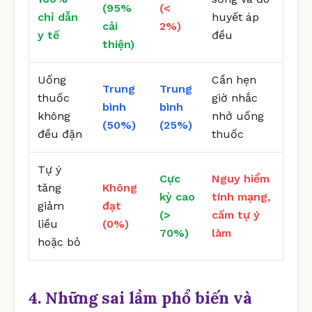
(95%
(<
chỉ dẫn
huyết áp
cải
2%)
y tế
đều
thiện)
Uống
Cần hẹn
Trung
Trung
thuốc
giờ nhắc
bình
bình
không
nhở uống
(50%)
(25%)
đều đặn
thuốc
Tự ý
Cực
Nguy hiểm
tăng
Không
kỳ cao
tính mạng,
giảm
đạt
(>
cấm tự ý
liều
(0%)
70%)
làm
hoặc bỏ
4. Những sai lầm phổ biến và