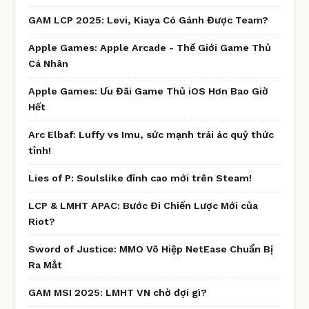
GAM LCP 2025: Levi, Kiaya Có Gánh Được Team?
Apple Games: Apple Arcade - Thế Giới Game Thủ
Cá Nhân
Apple Games: Ưu Đãi Game Thủ iOS Hơn Bao Giờ
Hết
Arc Elbaf: Luffy vs Imu, sức mạnh trái ác quỷ thức
tỉnh!
Lies of P: Soulslike đỉnh cao mới trên Steam!
LCP & LMHT APAC: Bước Đi Chiến Lược Mới của
Riot?
Sword of Justice: MMO Võ Hiệp NetEase Chuẩn Bị
Ra Mắt
GAM MSI 2025: LMHT VN chờ đợi gì?