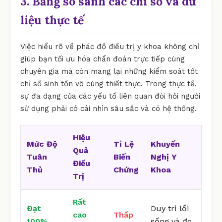
3. Bảng so sánh các chỉ số và dữ
liệu thực tế
Việc hiểu rõ về phác đồ điều trị y khoa không chỉ
giúp bạn tối ưu hóa chẩn đoán trực tiếp cùng
chuyên gia mà còn mang lại những kiểm soát tốt
chỉ số sinh tồn vô cùng thiết thực. Trong thực tế,
sự đa dạng của các yếu tố liên quan đòi hỏi người
sử dụng phải có cái nhìn sâu sắc và có hệ thống.
Hiệu
Mức Độ
Tỉ Lệ
Khuyến
Quả
Tuân
Biến
Nghị Y
Điều
Thủ
Chứng
Khoa
Trị
Rất
Đạt
Duy trì lối
cao
Thấp
100%
sống và đo