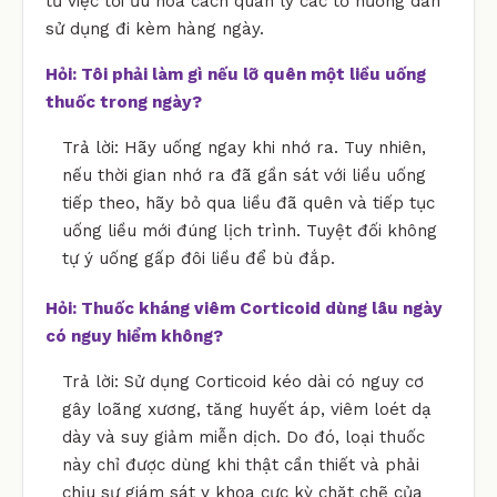
từ việc tối ưu hóa cách quản lý các tờ hướng dẫn
sử dụng đi kèm hàng ngày.
Hỏi: Tôi phải làm gì nếu lỡ quên một liều uống
thuốc trong ngày?
Trả lời: Hãy uống ngay khi nhớ ra. Tuy nhiên,
nếu thời gian nhớ ra đã gần sát với liều uống
tiếp theo, hãy bỏ qua liều đã quên và tiếp tục
uống liều mới đúng lịch trình. Tuyệt đối không
tự ý uống gấp đôi liều để bù đắp.
Hỏi: Thuốc kháng viêm Corticoid dùng lâu ngày
có nguy hiểm không?
Trả lời: Sử dụng Corticoid kéo dài có nguy cơ
gây loãng xương, tăng huyết áp, viêm loét dạ
dày và suy giảm miễn dịch. Do đó, loại thuốc
này chỉ được dùng khi thật cần thiết và phải
chịu sự giám sát y khoa cực kỳ chặt chẽ của