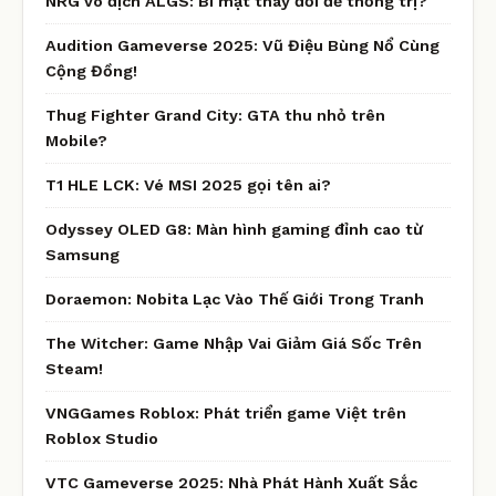
NRG vô địch ALGS: Bí mật thay đổi để thống trị?
Audition Gameverse 2025: Vũ Điệu Bùng Nổ Cùng
Cộng Đồng!
Thug Fighter Grand City: GTA thu nhỏ trên
Mobile?
T1 HLE LCK: Vé MSI 2025 gọi tên ai?
Odyssey OLED G8: Màn hình gaming đỉnh cao từ
Samsung
Doraemon: Nobita Lạc Vào Thế Giới Trong Tranh
The Witcher: Game Nhập Vai Giảm Giá Sốc Trên
Steam!
VNGGames Roblox: Phát triển game Việt trên
Roblox Studio
VTC Gameverse 2025: Nhà Phát Hành Xuất Sắc