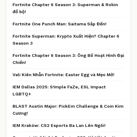
Fortnite Chapter 6 Season 3: Superman & Robin
đổ bộ!
Fortnite One Punch Man: Saitama Sắp Đến!
Fortnite Superman: Krypto Xuất Hiện? Chapter 6
Season 3
Fortnite Chapter 6 Season 3: Ông Bố Hoạt Hình Đại
Chiến!
Vali Kiên Nhẫn Fortnite: Easter Egg và Mẹo Mở!
IEM Dallas 2025: S1mple FaZe, ESL Impact
LGBTQ+
BLAST Austin Major: PickEm Challenge & Coin Kim
Cương!
IEM Kraków: CS2 Esports Ba Lan Lên Ngôi!