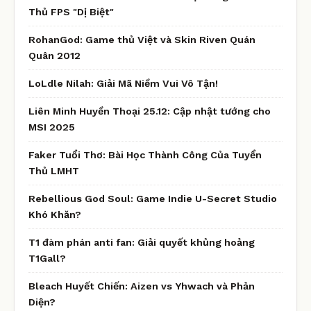
Thủ FPS "Dị Biệt"
RohanGod: Game thủ Việt và Skin Riven Quán
Quân 2012
LoLdle Nilah: Giải Mã Niềm Vui Vô Tận!
Liên Minh Huyền Thoại 25.12: Cập nhật tướng cho
MSI 2025
Faker Tuổi Thơ: Bài Học Thành Công Của Tuyển
Thủ LMHT
Rebellious God Soul: Game Indie U-Secret Studio
Khó Khăn?
T1 đàm phán anti fan: Giải quyết khủng hoảng
T1Gall?
Bleach Huyết Chiến: Aizen vs Yhwach và Phản
Diện?