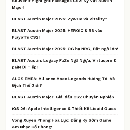
Souvenir Highlight Packages CS2: Kỷ Vật Austin
Major!
BLAST Austin Major 2025: ZywOo và Vitality?
BLAST Austin Major 2025: HEROIC & B8 vào
Playoffs CS2!
BLAST Austin Major 2025: OG hạ NRG, Bất ngờ lớn!
BLAST Austin: Legacy FaZe Ngã Ngựa, Virtuspro &
paiN Đi Tiếp!
ALGS EMEA: Alliance Apex Legends Hướng Tới Vô
Địch Thế Giới?
BLAST Austin Major: Giải đấu CS2 Chuyên Nghiệp
iOS 26: Apple Intelligence & Thiết Kế Liquid Glass
Vong Xuyên Phong Hoa Lục: Đăng Ký Sớm Game
Âm Nhạc Cổ Phong!