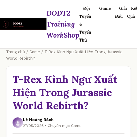
Đội
Game
Giải
Kế
DODT2
Tuyển
Đấu
Quả
Training
&
Tuyển
WorkShop
Thủ
Trang chủ
/
Game
/ T-Rex Kình Ngư Xuất Hiện Trong Jurassic
World Rebirth?
T-Rex Kình Ngư Xuất
Hiện Trong Jurassic
World Rebirth?
Lê Hoàng Bách
27/05/2026 • Chuyên mục Game