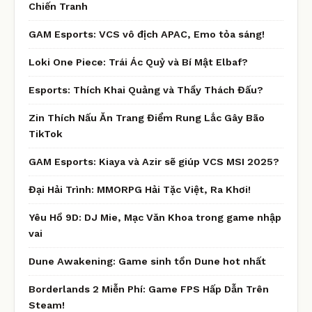
Chiến Tranh
GAM Esports: VCS vô địch APAC, Emo tỏa sáng!
Loki One Piece: Trái Ác Quỷ và Bí Mật Elbaf?
Esports: Thích Khai Quảng và Thầy Thách Đấu?
Zin Thích Nấu Ăn Trang Điểm Rung Lắc Gây Bão
TikTok
GAM Esports: Kiaya và Azir sẽ giúp VCS MSI 2025?
Đại Hải Trình: MMORPG Hải Tặc Việt, Ra Khơi!
Yêu Hồ 9D: DJ Mie, Mạc Văn Khoa trong game nhập
vai
Dune Awakening: Game sinh tồn Dune hot nhất
Borderlands 2 Miễn Phí: Game FPS Hấp Dẫn Trên
Steam!