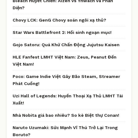
Bleach Huyết Chiến: Aizen vs Yhwach và Phản
Diện?
Chovy LCK: GenG Chovy soán ngôi xạ thủ?
Star Wars Battlefront 2: Hồi sinh ngoạn mục!
Gojo Satoru: Quá Khứ Chấn Động Jujutsu Kaisen
HLE Fanfest LMHT Việt Nam: Zeus, Peanut Đến
Việt Nam!
Poco: Game Indie Việt Gây Bão Steam, Streamer
Phát Cuồng!
Uzi Hall of Legends: Huyền Thoại Xạ Thủ LMHT Tái
Xuất!
Nhà Nobita giá bao nhiêu? So kè Biệt thự Conan!
Naruto Uzumaki: Sức Mạnh Vĩ Thú Trở Lại Trong
Boruto?