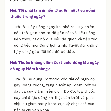
được đặt lên hàng đầu.
Hỏi: Tôi phải làm gì nếu lỡ quên một liều uống
thuốc trong ngày?
Trả lời: Hãy uống ngay khi nhớ ra. Tuy nhiên,
nếu thời gian nhớ ra đã gần sát với liều uống
tiếp theo, hãy bỏ qua liều đã quên và tiếp tục
uống liều mới đúng lịch trình. Tuyệt đối không
tự ý uống gấp đôi liều để bù đắp.
Hỏi: Thuốc kháng viêm Corticoid dùng lâu ngày
có nguy hiểm không?
Trả lời: Sử dụng Corticoid kéo dài có nguy cơ
gây loãng xương, tăng huyết áp, viêm loét dạ
dày và suy giảm miễn dịch. Do đó, loại thuốc
này chỉ được dùng khi thật cần thiết và phải
chịu sự giám sát y khoa cực kỳ chặt chẽ của
bác sĩ chuyên khoa.