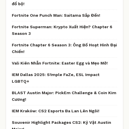
đổ bộ!
Fortnite One Punch Man: Saitama Sắp Đến!
Fortnite Superman: Krypto Xuất Hiện? Chapter 6
Season 3
Fortnite Chapter 6 Season 3: Ông Bố Hoạt Hình Đại
Chiến!
Vali Kiên Nhẫn Fortnite: Easter Egg và Mẹo Mở!
IEM Dallas 2025: S1mple FaZe, ESL Impact
LGBTQ+
BLAST Austin Major: PickEm Challenge & Coin Kim
Cương!
IEM Kraków: CS2 Esports Ba Lan Lên Ngôi!
Souvenir Highlight Packages CS2: Kỷ Vật Austin
Major!