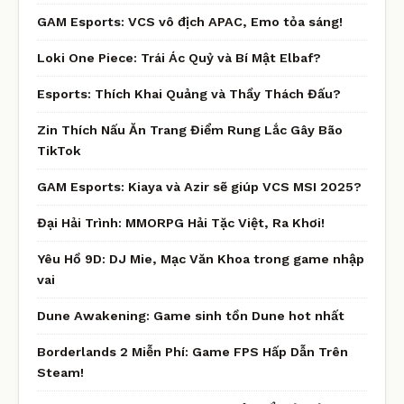
GAM Esports: VCS vô địch APAC, Emo tỏa sáng!
Loki One Piece: Trái Ác Quỷ và Bí Mật Elbaf?
Esports: Thích Khai Quảng và Thầy Thách Đấu?
Zin Thích Nấu Ăn Trang Điểm Rung Lắc Gây Bão
TikTok
GAM Esports: Kiaya và Azir sẽ giúp VCS MSI 2025?
Đại Hải Trình: MMORPG Hải Tặc Việt, Ra Khơi!
Yêu Hồ 9D: DJ Mie, Mạc Văn Khoa trong game nhập
vai
Dune Awakening: Game sinh tồn Dune hot nhất
Borderlands 2 Miễn Phí: Game FPS Hấp Dẫn Trên
Steam!