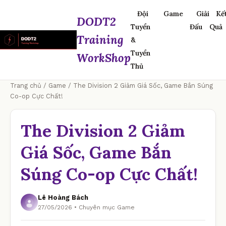
Đội
Game
Giải
Kế
DODT2
Tuyển
Đấu
Quả
Training
&
Tuyển
WorkShop
Thủ
Trang chủ
/
Game
/ The Division 2 Giảm Giá Sốc, Game Bắn Súng
Co-op Cực Chất!
The Division 2 Giảm
Giá Sốc, Game Bắn
Súng Co-op Cực Chất!
Lê Hoàng Bách
27/05/2026 • Chuyên mục Game