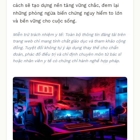
cách sẽ tạo dựng nền tảng vững chắc, đem lại
những phòng ngừa biến chứng nguy hiểm to lớn
và bền vững cho cuộc sống.
Miễn trừ trách nhiệm y tế: Toàn bộ thông tin đăng tải trên
trang web chỉ mang tính chất giáo dục và tham khảo cộng
đồng. Tuyệt đối không tự ý áp dụng thay thế cho chẩn
đoán, phác đồ điều trị và chỉ định chuyên môn từ bác sĩ
hoặc nhân viên y tế có chứng chỉ hành nghề hợp pháp.