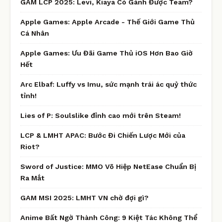
GAM LCP 2025: Levi, Kiaya Có Gánh Được Team?
Apple Games: Apple Arcade - Thế Giới Game Thủ
Cá Nhân
Apple Games: Ưu Đãi Game Thủ iOS Hơn Bao Giờ
Hết
Arc Elbaf: Luffy vs Imu, sức mạnh trái ác quỷ thức
tỉnh!
Lies of P: Soulslike đỉnh cao mới trên Steam!
LCP & LMHT APAC: Bước Đi Chiến Lược Mới của
Riot?
Sword of Justice: MMO Võ Hiệp NetEase Chuẩn Bị
Ra Mắt
GAM MSI 2025: LMHT VN chờ đợi gì?
Anime Bất Ngờ Thành Công: 9 Kiệt Tác Không Thể