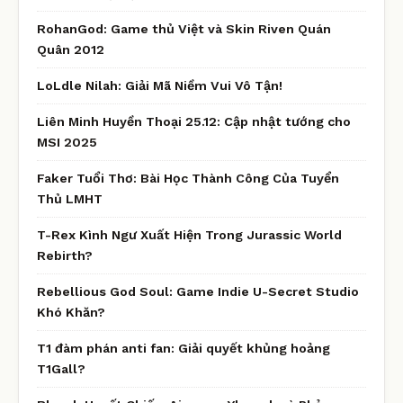
RohanGod: Game thủ Việt và Skin Riven Quán
Quân 2012
LoLdle Nilah: Giải Mã Niềm Vui Vô Tận!
Liên Minh Huyền Thoại 25.12: Cập nhật tướng cho
MSI 2025
Faker Tuổi Thơ: Bài Học Thành Công Của Tuyển
Thủ LMHT
T-Rex Kình Ngư Xuất Hiện Trong Jurassic World
Rebirth?
Rebellious God Soul: Game Indie U-Secret Studio
Khó Khăn?
T1 đàm phán anti fan: Giải quyết khủng hoảng
T1Gall?