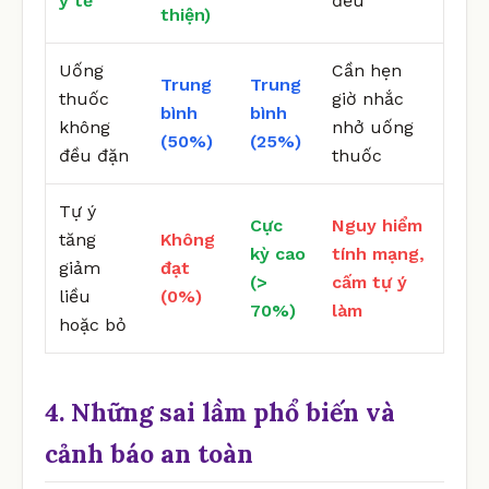
y tế
đều
thiện)
Uống
Cần hẹn
Trung
Trung
thuốc
giờ nhắc
bình
bình
không
nhở uống
(50%)
(25%)
đều đặn
thuốc
Tự ý
Cực
Nguy hiểm
tăng
Không
kỳ cao
tính mạng,
giảm
đạt
(>
cấm tự ý
liều
(0%)
70%)
làm
hoặc bỏ
4. Những sai lầm phổ biến và
cảnh báo an toàn