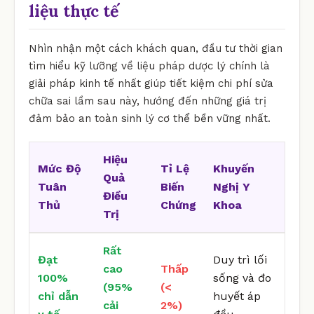
liệu thực tế
Nhìn nhận một cách khách quan, đầu tư thời gian
tìm hiểu kỹ lưỡng về liệu pháp dược lý chính là
giải pháp kinh tế nhất giúp tiết kiệm chi phí sửa
chữa sai lầm sau này, hướng đến những giá trị
đảm bảo an toàn sinh lý cơ thể bền vững nhất.
Hiệu
Mức Độ
Tỉ Lệ
Khuyến
Quả
Tuân
Biến
Nghị Y
Điều
Thủ
Chứng
Khoa
Trị
Rất
Đạt
Duy trì lối
cao
Thấp
100%
sống và đo
(95%
(<
chỉ dẫn
huyết áp
cải
2%)