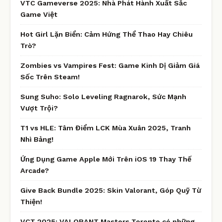
VTC Gameverse 2025: Nhà Phát Hành Xuất Sắc
Game Việt
Hot Girl Lặn Biển: Cảm Hứng Thể Thao Hay Chiêu
Trò?
Zombies vs Vampires Fest: Game Kinh Dị Giảm Giá
Sốc Trên Steam!
Sung Suho: Solo Leveling Ragnarok, Sức Mạnh
Vượt Trội?
T1 vs HLE: Tâm Điểm LCK Mùa Xuân 2025, Tranh
Nhì Bảng!
Ứng Dụng Game Apple Mới Trên iOS 19 Thay Thế
Arcade?
Give Back Bundle 2025: Skin Valorant, Góp Quỹ Từ
Thiện!
VCT 2025: VALORANT Masters Toronto có những