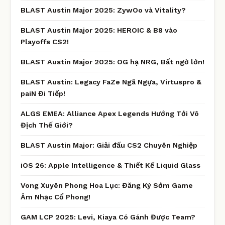
BLAST Austin Major 2025: ZywOo và Vitality?
BLAST Austin Major 2025: HEROIC & B8 vào
Playoffs CS2!
BLAST Austin Major 2025: OG hạ NRG, Bất ngờ lớn!
BLAST Austin: Legacy FaZe Ngã Ngựa, Virtuspro &
paiN Đi Tiếp!
ALGS EMEA: Alliance Apex Legends Hướng Tới Vô
Địch Thế Giới?
BLAST Austin Major: Giải đấu CS2 Chuyên Nghiệp
iOS 26: Apple Intelligence & Thiết Kế Liquid Glass
Vong Xuyên Phong Hoa Lục: Đăng Ký Sớm Game
Âm Nhạc Cổ Phong!
GAM LCP 2025: Levi, Kiaya Có Gánh Được Team?