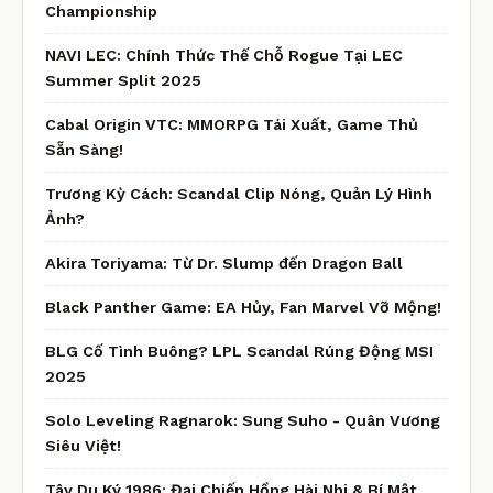
Championship
NAVI LEC: Chính Thức Thế Chỗ Rogue Tại LEC
Summer Split 2025
Cabal Origin VTC: MMORPG Tái Xuất, Game Thủ
Sẵn Sàng!
Trương Kỳ Cách: Scandal Clip Nóng, Quản Lý Hình
Ảnh?
Akira Toriyama: Từ Dr. Slump đến Dragon Ball
Black Panther Game: EA Hủy, Fan Marvel Vỡ Mộng!
BLG Cố Tình Buông? LPL Scandal Rúng Động MSI
2025
Solo Leveling Ragnarok: Sung Suho - Quân Vương
Siêu Việt!
Tây Du Ký 1986: Đại Chiến Hồng Hài Nhi & Bí Mật