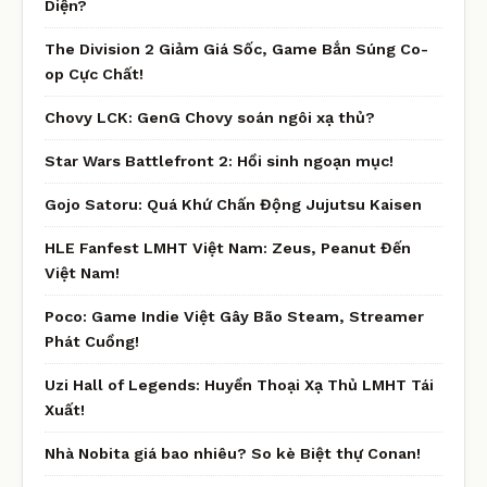
Diện?
The Division 2 Giảm Giá Sốc, Game Bắn Súng Co-
op Cực Chất!
Chovy LCK: GenG Chovy soán ngôi xạ thủ?
Star Wars Battlefront 2: Hồi sinh ngoạn mục!
Gojo Satoru: Quá Khứ Chấn Động Jujutsu Kaisen
HLE Fanfest LMHT Việt Nam: Zeus, Peanut Đến
Việt Nam!
Poco: Game Indie Việt Gây Bão Steam, Streamer
Phát Cuồng!
Uzi Hall of Legends: Huyền Thoại Xạ Thủ LMHT Tái
Xuất!
Nhà Nobita giá bao nhiêu? So kè Biệt thự Conan!