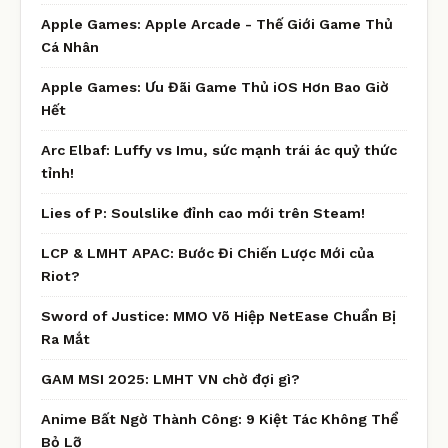
Apple Games: Apple Arcade - Thế Giới Game Thủ
Cá Nhân
Apple Games: Ưu Đãi Game Thủ iOS Hơn Bao Giờ
Hết
Arc Elbaf: Luffy vs Imu, sức mạnh trái ác quỷ thức
tỉnh!
Lies of P: Soulslike đỉnh cao mới trên Steam!
LCP & LMHT APAC: Bước Đi Chiến Lược Mới của
Riot?
Sword of Justice: MMO Võ Hiệp NetEase Chuẩn Bị
Ra Mắt
GAM MSI 2025: LMHT VN chờ đợi gì?
Anime Bất Ngờ Thành Công: 9 Kiệt Tác Không Thể
Bỏ Lỡ