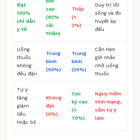
Rất
Đạt
Duy trì lối
cao
Thấp
100%
sống và đo
(95%
(<
chỉ dẫn
huyết áp
cải
2%)
y tế
đều
thiện)
Uống
Cần hẹn
Trung
Trung
thuốc
giờ nhắc
bình
bình
không
nhở uống
(50%)
(25%)
đều đặn
thuốc
Tự ý
Cực
Nguy hiểm
tăng
Không
kỳ cao
tính mạng,
giảm
đạt
(>
cấm tự ý
liều
(0%)
70%)
làm
hoặc bỏ