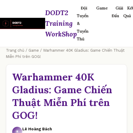
Đội
Game
Giải
Kế
DODT2
Tuyển
Đấu
Quả
Training
&
Tuyển
WorkShop
Thủ
Trang chủ
/
Game
/ Warhammer 40K Gladius: Game Chiến Thuật
Miễn Phí trên GOG!
Warhammer 40K
Gladius: Game Chiến
Thuật Miễn Phí trên
GOG!
Lê Hoàng Bách