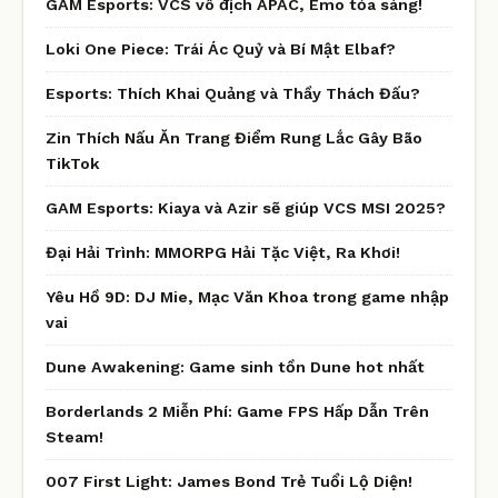
GAM Esports: VCS vô địch APAC, Emo tỏa sáng!
Loki One Piece: Trái Ác Quỷ và Bí Mật Elbaf?
Esports: Thích Khai Quảng và Thầy Thách Đấu?
Zin Thích Nấu Ăn Trang Điểm Rung Lắc Gây Bão
TikTok
GAM Esports: Kiaya và Azir sẽ giúp VCS MSI 2025?
Đại Hải Trình: MMORPG Hải Tặc Việt, Ra Khơi!
Yêu Hồ 9D: DJ Mie, Mạc Văn Khoa trong game nhập
vai
Dune Awakening: Game sinh tồn Dune hot nhất
Borderlands 2 Miễn Phí: Game FPS Hấp Dẫn Trên
Steam!
007 First Light: James Bond Trẻ Tuổi Lộ Diện!