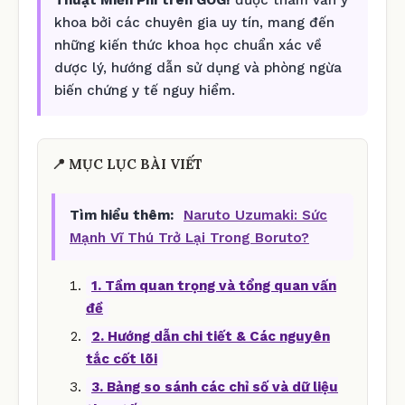
khoa bởi các chuyên gia uy tín, mang đến
những kiến thức khoa học chuẩn xác về
dược lý, hướng dẫn sử dụng và phòng ngừa
biến chứng y tế nguy hiểm.
📍 MỤC LỤC BÀI VIẾT
Tìm hiểu thêm:
Naruto Uzumaki: Sức
Mạnh Vĩ Thú Trở Lại Trong Boruto?
1. Tầm quan trọng và tổng quan vấn
đề
2. Hướng dẫn chi tiết & Các nguyên
tắc cốt lõi
3. Bảng so sánh các chỉ số và dữ liệu