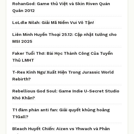
RohanGod: Game thủ Việt và Skin Riven Quán
Quân 2012
LoLdle Nilah: Giải Mã Niềm Vui Vô Tận!
Liên Minh Huyền Thoại 25.12: Cập nhật tướng cho
MSI 2025
Faker Tuổi Thơ: Bài Học Thành Công Của Tuyển
Thủ LMHT
T-Rex Kình Ngư Xuất Hiện Trong Jurassic World
Rebirth?
Rebellious God Soul: Game Indie U-Secret Studio
Khó Khăn?
T1 đàm phán anti fan: Giải quyết khủng hoảng
T1Gall?
Bleach Huyết Chiến: Aizen vs Yhwach và Phản