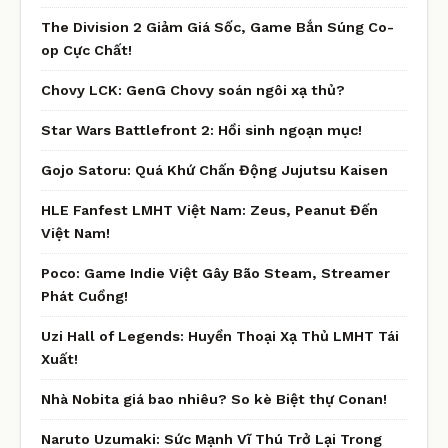
The Division 2 Giảm Giá Sốc, Game Bắn Súng Co-
op Cực Chất!
Chovy LCK: GenG Chovy soán ngôi xạ thủ?
Star Wars Battlefront 2: Hồi sinh ngoạn mục!
Gojo Satoru: Quá Khứ Chấn Động Jujutsu Kaisen
HLE Fanfest LMHT Việt Nam: Zeus, Peanut Đến
Việt Nam!
Poco: Game Indie Việt Gây Bão Steam, Streamer
Phát Cuồng!
Uzi Hall of Legends: Huyền Thoại Xạ Thủ LMHT Tái
Xuất!
Nhà Nobita giá bao nhiêu? So kè Biệt thự Conan!
Naruto Uzumaki: Sức Mạnh Vĩ Thú Trở Lại Trong