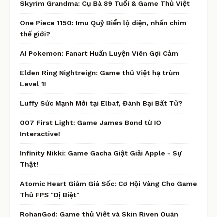
Skyrim Grandma: Cụ Bà 89 Tuổi & Game Thủ Việt
One Piece 1150: Imu Quỷ Biển lộ diện, nhấn chìm
thế giới?
AI Pokemon: Fanart Huấn Luyện Viên Gợi Cảm
Elden Ring Nightreign: Game thủ Việt hạ trùm
Level 1!
Luffy Sức Mạnh Mới tại Elbaf, Đánh Bại Bất Tử?
007 First Light: Game James Bond từ IO
Interactive!
Infinity Nikki: Game Gacha Giật Giải Apple - Sự
Thật!
Atomic Heart Giảm Giá Sốc: Cơ Hội Vàng Cho Game
Thủ FPS "Dị Biệt"
RohanGod: Game thủ Việt và Skin Riven Quán