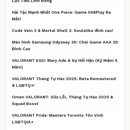
Lục Tiểu Linh Đồng
Hải Tặc Mạnh Nhất One Piece: Game 568Play Ra
Mắt!
Code Vein 2 & Mortal Shell 2: Soulslike đỉnh cao!
Màn hình Samsung Odyssey 3D: Chơi Game AAA 3D
Đỉnh Cao
VALORANT EGO: Mary Ade & Sự Hối Hận (Kỷ Niệm 5
Năm)
VALORANT Tháng Tự Hào 2025: Beta Remastered
& LGBTQ+!
Omen VALORANT: Sửa Lỗi, Tháng Tự Hào 2025 &
Squad Boost
VALORANT Pride: Masters Toronto Tôn Vinh
LGBTQIA+