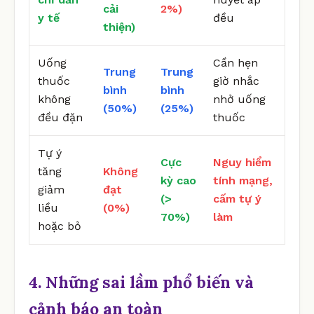
cải
2%)
y tế
đều
thiện)
Uống
Cần hẹn
Trung
Trung
thuốc
giờ nhắc
bình
bình
không
nhở uống
(50%)
(25%)
đều đặn
thuốc
Tự ý
Cực
Nguy hiểm
tăng
Không
kỳ cao
tính mạng,
giảm
đạt
(>
cấm tự ý
liều
(0%)
70%)
làm
hoặc bỏ
4. Những sai lầm phổ biến và
cảnh báo an toàn