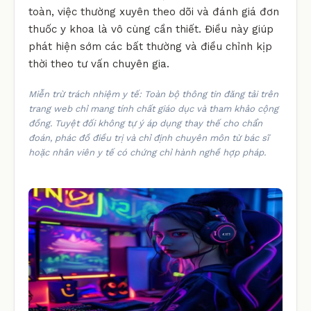
toàn, việc thường xuyên theo dõi và đánh giá đơn
thuốc y khoa là vô cùng cần thiết. Điều này giúp
phát hiện sớm các bất thường và điều chỉnh kịp
thời theo tư vấn chuyên gia.
Miễn trừ trách nhiệm y tế: Toàn bộ thông tin đăng tải trên
trang web chỉ mang tính chất giáo dục và tham khảo cộng
đồng. Tuyệt đối không tự ý áp dụng thay thế cho chẩn
đoán, phác đồ điều trị và chỉ định chuyên môn từ bác sĩ
hoặc nhân viên y tế có chứng chỉ hành nghề hợp pháp.