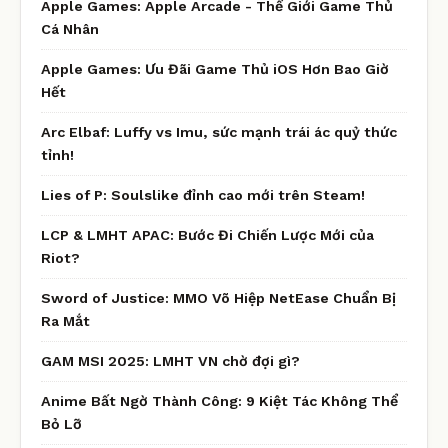
Apple Games: Apple Arcade - Thế Giới Game Thủ
Cá Nhân
Apple Games: Ưu Đãi Game Thủ iOS Hơn Bao Giờ
Hết
Arc Elbaf: Luffy vs Imu, sức mạnh trái ác quỷ thức
tỉnh!
Lies of P: Soulslike đỉnh cao mới trên Steam!
LCP & LMHT APAC: Bước Đi Chiến Lược Mới của
Riot?
Sword of Justice: MMO Võ Hiệp NetEase Chuẩn Bị
Ra Mắt
GAM MSI 2025: LMHT VN chờ đợi gì?
Anime Bất Ngờ Thành Công: 9 Kiệt Tác Không Thể
Bỏ Lỡ