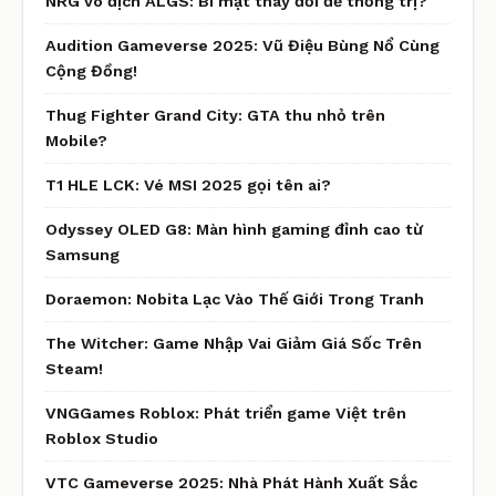
NRG vô địch ALGS: Bí mật thay đổi để thống trị?
Audition Gameverse 2025: Vũ Điệu Bùng Nổ Cùng
Cộng Đồng!
Thug Fighter Grand City: GTA thu nhỏ trên
Mobile?
T1 HLE LCK: Vé MSI 2025 gọi tên ai?
Odyssey OLED G8: Màn hình gaming đỉnh cao từ
Samsung
Doraemon: Nobita Lạc Vào Thế Giới Trong Tranh
The Witcher: Game Nhập Vai Giảm Giá Sốc Trên
Steam!
VNGGames Roblox: Phát triển game Việt trên
Roblox Studio
VTC Gameverse 2025: Nhà Phát Hành Xuất Sắc