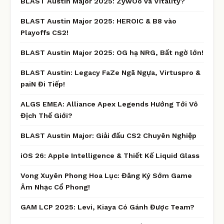
BLAST Austin Major 2025: ZywOo và Vitality?
BLAST Austin Major 2025: HEROIC & B8 vào
Playoffs CS2!
BLAST Austin Major 2025: OG hạ NRG, Bất ngờ lớn!
BLAST Austin: Legacy FaZe Ngã Ngựa, Virtuspro &
paiN Đi Tiếp!
ALGS EMEA: Alliance Apex Legends Hướng Tới Vô
Địch Thế Giới?
BLAST Austin Major: Giải đấu CS2 Chuyên Nghiệp
iOS 26: Apple Intelligence & Thiết Kế Liquid Glass
Vong Xuyên Phong Hoa Lục: Đăng Ký Sớm Game
Âm Nhạc Cổ Phong!
GAM LCP 2025: Levi, Kiaya Có Gánh Được Team?