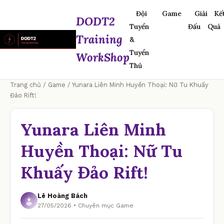
Đội
Game
Giải
Kế
DODT2
Tuyển
Đấu
Quả
Training
&
Tuyển
WorkShop
Thủ
Trang chủ
/
Game
/ Yunara Liên Minh Huyền Thoại: Nữ Tu Khuấy
Đảo Rift!
Yunara Liên Minh
Huyền Thoại: Nữ Tu
Khuấy Đảo Rift!
Lê Hoàng Bách
27/05/2026 • Chuyên mục Game