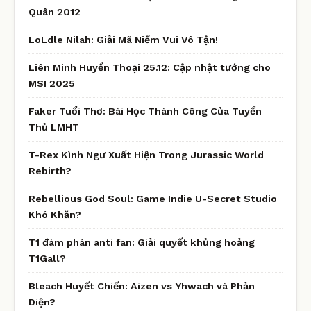
Quân 2012
LoLdle Nilah: Giải Mã Niềm Vui Vô Tận!
Liên Minh Huyền Thoại 25.12: Cập nhật tướng cho
MSI 2025
Faker Tuổi Thơ: Bài Học Thành Công Của Tuyển
Thủ LMHT
T-Rex Kình Ngư Xuất Hiện Trong Jurassic World
Rebirth?
Rebellious God Soul: Game Indie U-Secret Studio
Khó Khăn?
T1 đàm phán anti fan: Giải quyết khủng hoảng
T1Gall?
Bleach Huyết Chiến: Aizen vs Yhwach và Phản
Diện?