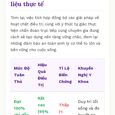
liệu thực tế
Tóm lại, việc tích hợp đồng bộ các giải pháp về
hoạt chất điều trị cùng với ý thức tự giác thực
hiện chẩn đoán trực tiếp cùng chuyên gia đúng
cách sẽ tạo dựng nền tảng vững chắc, đem lại
những đảm bảo an toàn sinh lý cơ thể to lớn và
bền vững cho cuộc sống.
Hiệu
Mức Độ
Tỉ Lệ
Khuyến
Quả
Tuân
Biến
Nghị Y
Điều
Thủ
Chứng
Khoa
Trị
Rất
Đạt
Duy trì lối
cao
Thấp
100%
sống và đo
(95%
(<
chỉ dẫn
huyết áp