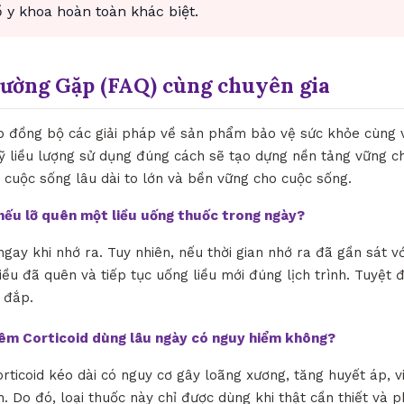
y khoa hoàn toàn khác biệt.
hường Gặp (FAQ) cùng chuyên gia
ợp đồng bộ các giải pháp về sản phẩm bảo vệ sức khỏe cùng v
kỹ liều lượng sử dụng đúng cách sẽ tạo dựng nền tảng vững c
 cuộc sống lâu dài to lớn và bền vững cho cuộc sống.
ì nếu lỡ quên một liều uống thuốc trong ngày?
ngay khi nhớ ra. Tuy nhiên, nếu thời gian nhớ ra đã gần sát vớ
iều đã quên và tiếp tục uống liều mới đúng lịch trình. Tuyệt 
 đắp.
iêm Corticoid dùng lâu ngày có nguy hiểm không?
orticoid kéo dài có nguy cơ gây loãng xương, tăng huyết áp, 
. Do đó, loại thuốc này chỉ được dùng khi thật cần thiết và p