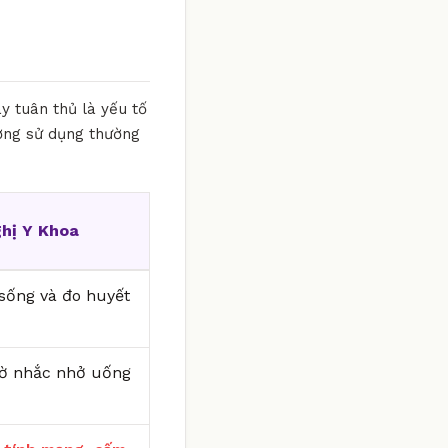
y tuân thủ là yếu tố
ượng sử dụng thường
hị Y Khoa
i sống và đo huyết
iờ nhắc nhở uống