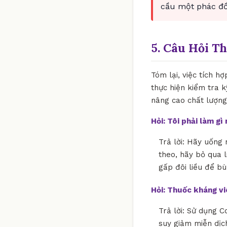
cầu một phác đồ 
5. Câu Hỏi T
Tóm lại, việc tích h
thực hiện kiểm tra 
nâng cao chất lượng
Hỏi: Tôi phải làm g
Trả lời: Hãy uống 
theo, hãy bỏ qua l
gấp đôi liều để bù
Hỏi: Thuốc kháng v
Trả lời: Sử dụng C
suy giảm miễn dịch