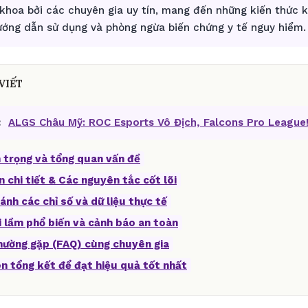
khoa bởi các chuyên gia uy tín, mang đến những kiến thức 
hướng dẫn sử dụng và phòng ngừa biến chứng y tế nguy hiểm.
VIẾT
:
ALGS Châu Mỹ: ROC Esports Vô Địch, Falcons Pro League
 trọng và tổng quan vấn đề
n chi tiết & Các nguyên tắc cốt lõi
ánh các chỉ số và dữ liệu thực tế
i lầm phổ biến và cảnh báo an toàn
thường gặp (FAQ) cùng chuyên gia
ên tổng kết để đạt hiệu quả tốt nhất