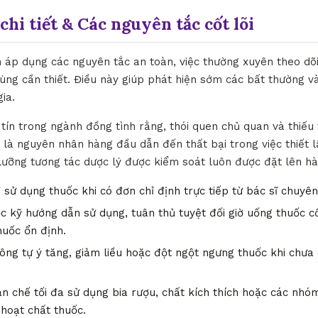
chi tiết & Các nguyên tắc cốt lõi
h áp dụng các nguyên tắc an toàn, việc thường xuyên theo dõ
ùng cần thiết. Điều này giúp phát hiện sớm các bất thường và
ia.
tín trong ngành đồng tình rằng, thói quen chủ quan và thiếu
 là nguyên nhân hàng đầu dẫn đến thất bại trong việc thiết l
ỹ lưỡng tương tác dược lý được kiểm soát luôn được đặt lên h
 sử dụng thuốc khi có đơn chỉ định trực tiếp từ bác sĩ chuyê
 kỹ hướng dẫn sử dụng, tuân thủ tuyệt đối giờ uống thuốc c
huốc ổn định.
ng tự ý tăng, giảm liều hoặc đột ngột ngưng thuốc khi chưa 
n chế tối đa sử dụng bia rượu, chất kích thích hoặc các nh
 hoạt chất thuốc.