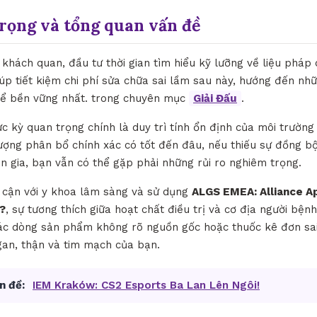
trọng và tổng quan vấn đề
hách quan, đầu tư thời gian tìm hiểu kỹ lưỡng về liệu pháp d
úp tiết kiệm chi phí sửa chữa sai lầm sau này, hướng đến nh
thể bền vững nhất. trong chuyên mục
Giải Đấu
.
ực kỳ quan trọng chính là duy trì tính ổn định của môi trườn
lượng phân bổ chính xác có tốt đến đâu, nếu thiếu sự đồng b
n gia, bạn vẫn có thể gặp phải những rủi ro nghiêm trọng.
p cận với y khoa lâm sàng và sử dụng
ALGS EMEA: Alliance 
i?
, sự tương thích giữa hoạt chất điều trị và cơ địa người bện
c dòng sản phẩm không rõ nguồn gốc hoặc thuốc kê đơn sai 
 gan, thận và tim mạch của bạn.
n đề:
IEM Kraków: CS2 Esports Ba Lan Lên Ngôi!