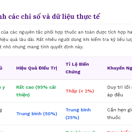
nh các chỉ số và dữ liệu thực tế
ò của các nguyên tắc phối hợp thuốc an toàn được tích hợp ha
hiệu quả lâu dài. Rất nhiều người dùng khi kiểm tra kỹ liều l
ết nhỏ nhưng mang tính quyết định này.
Tỉ Lệ Biến
ủ
Hiệu Quả Điều Trị
Khuyến Ng
Chứng
 y
Rất cao (95% cải
Duy trì lố
Thấp (< 2%)
thiện)
áp đều
g
Trung bình
Cần hẹn g
Trung bình (50%)
(25%)
thuốc