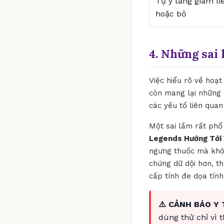
Tự ý tăng giảm li
hoặc bỏ
4. Những sai 
Việc hiểu rõ về hoạt
còn mang lại những k
các yếu tố liên quan
Một sai lầm rất phổ 
Legends Hướng Tới 
ngưng thuốc mà khôn
chứng dữ dội hơn, t
cấp tính đe dọa tín
⚠️ CẢNH BÁO Y 
dùng thử chỉ vì 