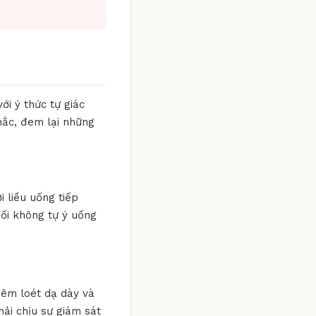
ới ý thức tự giác
hắc, đem lại những
i liều uống tiếp
đối không tự ý uống
viêm loét dạ dày và
hải chịu sự giám sát