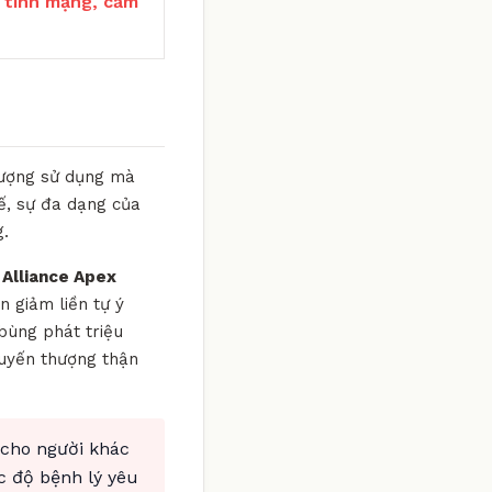
 tính mạng, cấm
 lượng sử dụng mà
tế, sự đa dạng của
g.
Alliance Apex
n giảm liền tự ý
bùng phát triệu
tuyến thượng thận
 cho người khác
c độ bệnh lý yêu