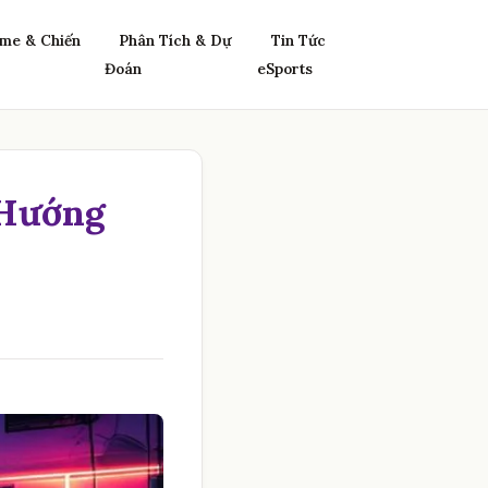
me & Chiến
Phân Tích & Dự
Tin Tức
Đoán
eSports
 Hướng