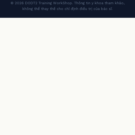
© 2026 DODT2 Training WorkShop. Thông tin y khoa tham khảo,
không thể thay thế cho chỉ định điều trị của bác sĩ.