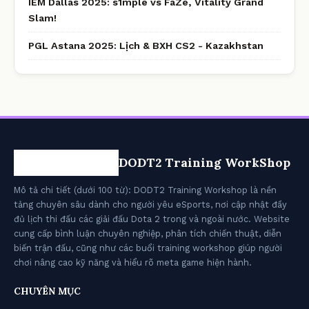
IEM Dallas 2025: s1mple vs FaZe, Vitality Grand
Slam!
PGL Astana 2025: Lịch & BXH CS2 - Kazakhstan
DODT2 Training WorkShop
Mô tả chi tiết (dưới 100 từ): DODT2 Training Workshop là nền
tảng chuyên sâu dành cho người yêu eSports, nơi cập nhật đầy
đủ lịch thi đấu các giải đấu Dota 2 trong và ngoài nước. Website
cung cấp bình luận chuyên nghiệp, phân tích chiến thuật, diễn
biến trận đấu, cũng như các buổi training workshop giúp người
chơi nâng cao kỹ năng và hiểu rõ meta game hiện hành.
CHUYÊN MỤC