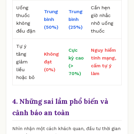
Uống
Cần hẹn
Trung
Trung
thuốc
giờ nhắc
bình
bình
không
nhở uống
(50%)
(25%)
đều đặn
thuốc
Tự ý
Cực
Nguy hiểm
tăng
Không
kỳ cao
tính mạng,
giảm
đạt
(>
cấm tự ý
liều
(0%)
70%)
làm
hoặc bỏ
4. Những sai lầm phổ biến và
cảnh báo an toàn
Nhìn nhận một cách khách quan, đầu tư thời gian