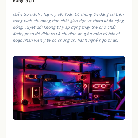
hàng đầu.
Miễn trừ trách nhiệm y tế: Toàn bộ thông tin đăng tải trên
trang web chỉ mang tính chất giáo dục và tham khảo cộng
đồng. Tuyệt đối không tự ý áp dụng thay thế cho chẩn
đoán, phác đồ điều trị và chỉ định chuyên môn từ bác sĩ
hoặc nhân viên y tế có chứng chỉ hành nghề hợp pháp.