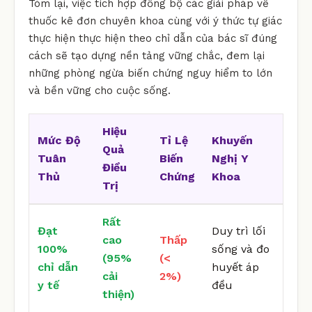
Tóm lại, việc tích hợp đồng bộ các giải pháp về
thuốc kê đơn chuyên khoa cùng với ý thức tự giác
thực hiện thực hiện theo chỉ dẫn của bác sĩ đúng
cách sẽ tạo dựng nền tảng vững chắc, đem lại
những phòng ngừa biến chứng nguy hiểm to lớn
và bền vững cho cuộc sống.
Hiệu
Mức Độ
Tỉ Lệ
Khuyến
Quả
Tuân
Biến
Nghị Y
Điều
Thủ
Chứng
Khoa
Trị
Rất
Đạt
Duy trì lối
cao
Thấp
100%
sống và đo
(95%
(<
chỉ dẫn
huyết áp
cải
2%)
y tế
đều
thiện)