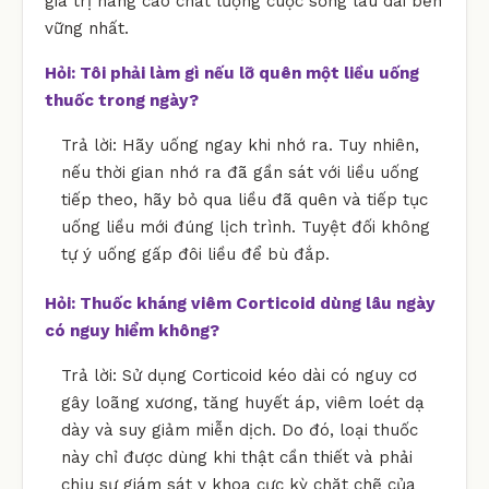
giá trị nâng cao chất lượng cuộc sống lâu dài bền
vững nhất.
Hỏi: Tôi phải làm gì nếu lỡ quên một liều uống
thuốc trong ngày?
Trả lời: Hãy uống ngay khi nhớ ra. Tuy nhiên,
nếu thời gian nhớ ra đã gần sát với liều uống
tiếp theo, hãy bỏ qua liều đã quên và tiếp tục
uống liều mới đúng lịch trình. Tuyệt đối không
tự ý uống gấp đôi liều để bù đắp.
Hỏi: Thuốc kháng viêm Corticoid dùng lâu ngày
có nguy hiểm không?
Trả lời: Sử dụng Corticoid kéo dài có nguy cơ
gây loãng xương, tăng huyết áp, viêm loét dạ
dày và suy giảm miễn dịch. Do đó, loại thuốc
này chỉ được dùng khi thật cần thiết và phải
chịu sự giám sát y khoa cực kỳ chặt chẽ của