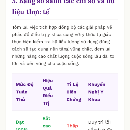
3. Bảng so sánh các chỉ số và dữ
liệu thực tế
Tóm lại, việc tích hợp đồng bộ các giải pháp về
phác đồ điều trị y khoa cùng với ý thức tự giác
thực hiện kiểm tra kỹ liều lượng sử dụng đúng
cách sẽ tạo dựng nền tảng vững chắc, đem lại
những nâng cao chất lượng cuộc sống lâu dài to
lớn và bền vững cho cuộc sống.
Hiệu
Mức Độ
Tỉ Lệ
Khuyến
Quả
Tuân
Biến
Nghị Y
Điều
Thủ
Chứng
Khoa
Trị
Rất
Đạt
Duy trì lối
cao
Thấp
100%
sống và đo