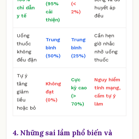
(95%
(<
chỉ dẫn
huyết áp
cải
2%)
y tế
đều
thiện)
Uống
Cần hẹn
Trung
Trung
thuốc
giờ nhắc
bình
bình
không
nhở uống
(50%)
(25%)
đều đặn
thuốc
Tự ý
Cực
Nguy hiểm
tăng
Không
kỳ cao
tính mạng,
giảm
đạt
(>
cấm tự ý
liều
(0%)
70%)
làm
hoặc bỏ
4. Những sai lầm phổ biến và