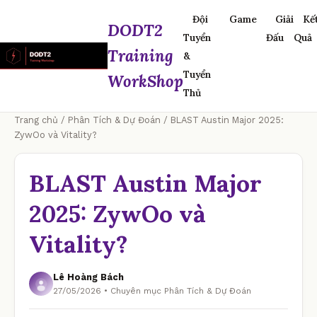
Đội
Game
Giải
Kế
DODT2
Tuyển
Đấu
Quả
Training
&
Tuyển
WorkShop
Thủ
Trang chủ
/
Phân Tích & Dự Đoán
/ BLAST Austin Major 2025:
ZywOo và Vitality?
BLAST Austin Major
2025: ZywOo và
Vitality?
Lê Hoàng Bách
27/05/2026 • Chuyên mục Phân Tích & Dự Đoán