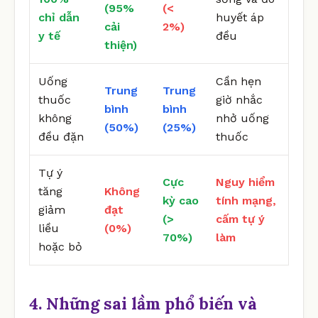
(95%
(<
chỉ dẫn
huyết áp
cải
2%)
y tế
đều
thiện)
Uống
Cần hẹn
Trung
Trung
thuốc
giờ nhắc
bình
bình
không
nhở uống
(50%)
(25%)
đều đặn
thuốc
Tự ý
Cực
Nguy hiểm
tăng
Không
kỳ cao
tính mạng,
giảm
đạt
(>
cấm tự ý
liều
(0%)
70%)
làm
hoặc bỏ
4. Những sai lầm phổ biến và