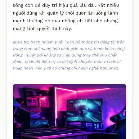
sống còn để duy trì hiệu quả lâu dài. Rất nhiều
người dùng khi quản lý thói quen ăn uống lành
mạnh thường bỏ qua những chi tiết nhỏ nhưng
mang tính quyết định này.
Miễn trừ trách nhiệm y tế: Toàn bộ thông tin đăng tải trên
trang web chỉ mang tính chất giáo dục và tham khảo cộng
đồng. Tuyệt đối không tự ý áp dụng thay thế cho chẩn
đoán, phác đồ điều trị và chỉ định chuyên môn từ bác sĩ
hoặc nhân viên y tế có chứng chỉ hành nghề hợp pháp.