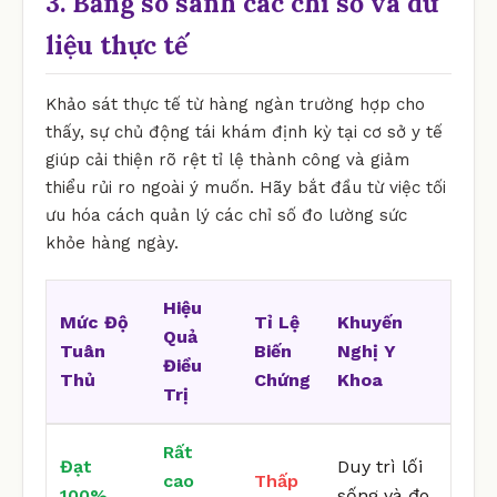
3. Bảng so sánh các chỉ số và dữ
liệu thực tế
Khảo sát thực tế từ hàng ngàn trường hợp cho
thấy, sự chủ động tái khám định kỳ tại cơ sở y tế
giúp cải thiện rõ rệt tỉ lệ thành công và giảm
thiểu rủi ro ngoài ý muốn. Hãy bắt đầu từ việc tối
ưu hóa cách quản lý các chỉ số đo lường sức
khỏe hàng ngày.
Hiệu
Mức Độ
Tỉ Lệ
Khuyến
Quả
Tuân
Biến
Nghị Y
Điều
Thủ
Chứng
Khoa
Trị
Rất
Đạt
Duy trì lối
cao
Thấp
100%
sống và đo