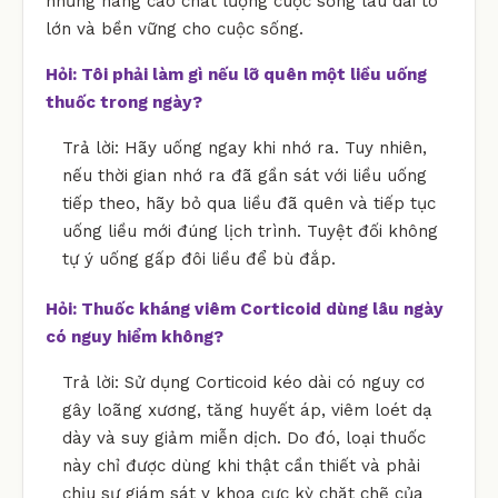
những nâng cao chất lượng cuộc sống lâu dài to
lớn và bền vững cho cuộc sống.
Hỏi: Tôi phải làm gì nếu lỡ quên một liều uống
thuốc trong ngày?
Trả lời: Hãy uống ngay khi nhớ ra. Tuy nhiên,
nếu thời gian nhớ ra đã gần sát với liều uống
tiếp theo, hãy bỏ qua liều đã quên và tiếp tục
uống liều mới đúng lịch trình. Tuyệt đối không
tự ý uống gấp đôi liều để bù đắp.
Hỏi: Thuốc kháng viêm Corticoid dùng lâu ngày
có nguy hiểm không?
Trả lời: Sử dụng Corticoid kéo dài có nguy cơ
gây loãng xương, tăng huyết áp, viêm loét dạ
dày và suy giảm miễn dịch. Do đó, loại thuốc
này chỉ được dùng khi thật cần thiết và phải
chịu sự giám sát y khoa cực kỳ chặt chẽ của