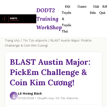
Đội
Game
Giải
Kế
DODT2
Tuyển
Đấu
Quả
Training
&
Tuyển
WorkShop
Thủ
Trang chủ
/
Tin Tức eSports
/ BLAST Austin Major: PickEm
Challenge & Coin Kim Cương!
BLAST Austin Major:
PickEm Challenge &
Coin Kim Cương!
Lê Hoàng Bách
27/05/2026 • Chuyên mục Tin Tức eSports