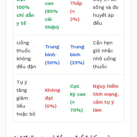
cao
Thấp
100%
sống và đo
(95%
(<
chỉ dẫn
huyết áp
cải
2%)
y tế
đều
thiện)
Uống
Cần hẹn
Trung
Trung
thuốc
giờ nhắc
bình
bình
không
nhở uống
(50%)
(25%)
đều đặn
thuốc
Tự ý
Cực
Nguy hiểm
tăng
Không
kỳ cao
tính mạng,
giảm
đạt
(>
cấm tự ý
liều
(0%)
70%)
làm
hoặc bỏ