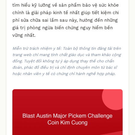
tìm hiểu kỹ lưỡng về sản phẩm bảo vệ sức khỏe
chính là giải pháp kinh tế nhất giúp tiết kiệm chi
phí sửa chữa sai lầm sau này, hướng đến những
giá trị phòng ngừa biến chứng nguy hiểm bền
vững nhất.
Miễn trừ trách nhiệm y tế: Toàn bộ thông tin đăng tải trên
trang web chỉ mang tính chất giáo dục và tham khảo cộng
đồng. Tuyệt đối không tự ý áp dụng thay thế cho chẩn
đoán, phác đồ điều trị và chỉ định chuyên môn từ bác sĩ
hoặc nhân viên y tế có chứng chỉ hành nghề hợp pháp.