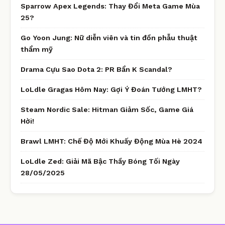
Sparrow Apex Legends: Thay Đổi Meta Game Mùa
25?
Go Yoon Jung: Nữ diễn viên và tin đồn phẫu thuật
thẩm mỹ
Drama Cựu Sao Dota 2: PR Bẩn K Scandal?
LoLdle Gragas Hôm Nay: Gợi Ý Đoán Tướng LMHT?
Steam Nordic Sale: Hitman Giảm Sốc, Game Giá
Hời!
Brawl LMHT: Chế Độ Mới Khuấy Động Mùa Hè 2024
LoLdle Zed: Giải Mã Bậc Thầy Bóng Tối Ngày
28/05/2025