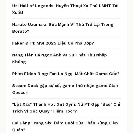
Uzi Hall of Legends: Huyền Thoại Xạ Thủ LMHT Tái
Xuất!
Naruto Uzumaki: Sức Mạnh Vĩ Thú Trở Lại Trong
Boruto?
Faker & T1: MSI 2025 Liệu Có Phá Dớp?
Nàng Tiên Cá Ngọc Ánh và Sự Thật Thu Nhập
Khủng
Phim Elden Ring: Fan Lo Ngại Mất Chất Game Gốc?
Steam Deck gặp sự cố, game thủ nhận game Clair
Obscur!
"Lột Xác" Thành Hot Girl Gym: Nữ PT Gặp "Bão" Chỉ
Trích Vì Góc Quay "Hiểm Hóc"?
Lai Bâng Trang Six: Đám Cưới Của Thần Rừng Liên
Quân?