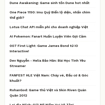
Dune Awakening: Game sinh tồn Dune hot nhất
One Piece 1150: Imu Quỷ Biển lộ diện, nhấn chìm
thế giới?
Lotus Chat API miễn phí cho doanh nghiệp Việt
AI Pokemon: Fanart Huấn Luyện Viên Gợi Cảm
007 First Light: Game James Bond từ IO
Interactive!
Dev Nguyễn - Helia Bảo Hân: Bài Học Tình Yêu
Streamer
FANFEST HLE Việt Nam: Cháy vé, Đầu cơ & Góc
khuất?
RohanGod: Game thủ Việt và Skin Riven Quán
Quân 2012
LoLdle Nilah: Giải Mã Niềm Vui Vô Tận!