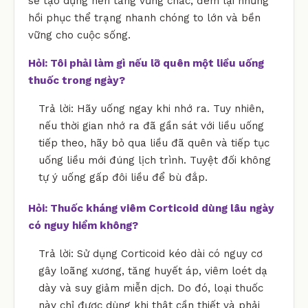
sẽ tạo dựng nền tảng vững chắc, đem lại những
hồi phục thể trạng nhanh chóng to lớn và bền
vững cho cuộc sống.
Hỏi: Tôi phải làm gì nếu lỡ quên một liều uống
thuốc trong ngày?
Trả lời: Hãy uống ngay khi nhớ ra. Tuy nhiên,
nếu thời gian nhớ ra đã gần sát với liều uống
tiếp theo, hãy bỏ qua liều đã quên và tiếp tục
uống liều mới đúng lịch trình. Tuyệt đối không
tự ý uống gấp đôi liều để bù đắp.
Hỏi: Thuốc kháng viêm Corticoid dùng lâu ngày
có nguy hiểm không?
Trả lời: Sử dụng Corticoid kéo dài có nguy cơ
gây loãng xương, tăng huyết áp, viêm loét dạ
dày và suy giảm miễn dịch. Do đó, loại thuốc
này chỉ được dùng khi thật cần thiết và phải