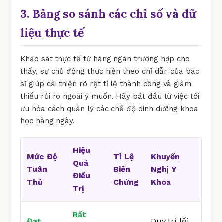
3. Bảng so sánh các chỉ số và dữ
liệu thực tế
Khảo sát thực tế từ hàng ngàn trường hợp cho
thấy, sự chủ động thực hiện theo chỉ dẫn của bác
sĩ giúp cải thiện rõ rệt tỉ lệ thành công và giảm
thiểu rủi ro ngoài ý muốn. Hãy bắt đầu từ việc tối
ưu hóa cách quản lý các chế độ dinh dưỡng khoa
học hàng ngày.
Hiệu
Mức Độ
Tỉ Lệ
Khuyến
Quả
Tuân
Biến
Nghị Y
Điều
Thủ
Chứng
Khoa
Trị
Rất
Đạt
Duy trì lối