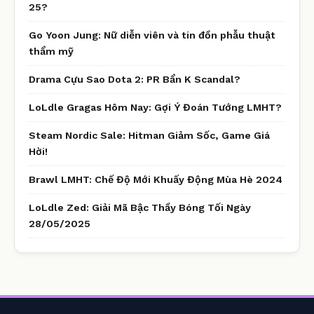
25?
Go Yoon Jung: Nữ diễn viên và tin đồn phẫu thuật
thẩm mỹ
Drama Cựu Sao Dota 2: PR Bẩn K Scandal?
LoLdle Gragas Hôm Nay: Gợi Ý Đoán Tướng LMHT?
Steam Nordic Sale: Hitman Giảm Sốc, Game Giá
Hời!
Brawl LMHT: Chế Độ Mới Khuấy Động Mùa Hè 2024
LoLdle Zed: Giải Mã Bậc Thầy Bóng Tối Ngày
28/05/2025