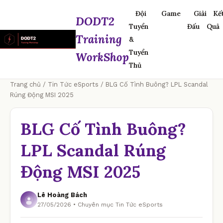
Đội
Game
Giải
Kế
DODT2
Tuyển
Đấu
Quả
Training
&
Tuyển
WorkShop
Thủ
Trang chủ
/
Tin Tức eSports
/ BLG Cố Tình Buông? LPL Scandal
Rúng Động MSI 2025
BLG Cố Tình Buông?
LPL Scandal Rúng
Động MSI 2025
Lê Hoàng Bách
27/05/2026 • Chuyên mục Tin Tức eSports