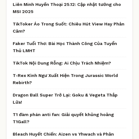
Liên Minh Huyền Thoại 25.12: Cập nhật tướng cho
MSI 2025
TikToker Áo Trong Suốt: Chiêu Hút View Hay Phản
Cảm?
Faker Tuổi Thơ: Bài Học Thành Công Của Tuyển
Thủ LMHT
TikTok Nội Dung Rỗng: Ai Chịu Trách Nhiệm?
T-Rex Kình Ngư Xuất Hiện Trong Jurassic World
Rebirth?
Dragon Ball Super Trở Lại: Goku & Vegeta Thắp
Lửa!
T1 đàm phán anti fan: Giải quyết khủng hoảng
T1Gall?
Bleach Huyết Chiến: Aizen vs Yhwach và Phản