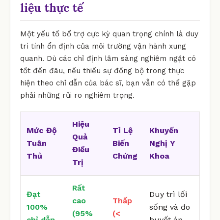
liệu thực tế
Một yếu tố bổ trợ cực kỳ quan trọng chính là duy
trì tính ổn định của môi trường vận hành xung
quanh. Dù các chỉ định lâm sàng nghiêm ngặt có
tốt đến đâu, nếu thiếu sự đồng bộ trong thực
hiện theo chỉ dẫn của bác sĩ, bạn vẫn có thể gặp
phải những rủi ro nghiêm trọng.
Hiệu
Mức Độ
Tỉ Lệ
Khuyến
Quả
Tuân
Biến
Nghị Y
Điều
Thủ
Chứng
Khoa
Trị
Rất
Đạt
Duy trì lối
cao
Thấp
100%
sống và đo
(95%
(<
chỉ dẫn
huyết áp