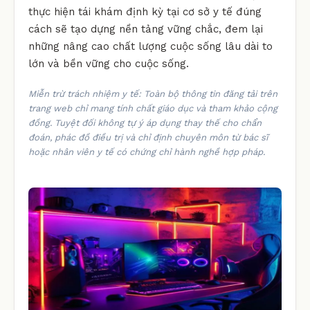
thực hiện tái khám định kỳ tại cơ sở y tế đúng
cách sẽ tạo dựng nền tảng vững chắc, đem lại
những nâng cao chất lượng cuộc sống lâu dài to
lớn và bền vững cho cuộc sống.
Miễn trừ trách nhiệm y tế: Toàn bộ thông tin đăng tải trên
trang web chỉ mang tính chất giáo dục và tham khảo cộng
đồng. Tuyệt đối không tự ý áp dụng thay thế cho chẩn
đoán, phác đồ điều trị và chỉ định chuyên môn từ bác sĩ
hoặc nhân viên y tế có chứng chỉ hành nghề hợp pháp.