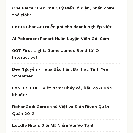
One Piece 1150: Imu Quỷ Biển lộ diện, nhấn chìm
thế giới?
Lotus Chat API miễn phí cho doanh nghiệp Việt
AI Pokemon: Fanart Huấn Luyện Viên Gợi Cảm
007 First Light: Game James Bond từ IO
Interactive!
Dev Nguyễn - Helia Bảo Hân: Bài Học Tình Yêu
Streamer
FANFEST HLE Việt Nam: Cháy vé, Đầu cơ & Góc
khuất?
RohanGod: Game thủ Việt và Skin Riven Quán
Quân 2012
LoLdle Nilah: Giải Mã Niềm Vui Vô Tận!