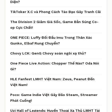
Diện?
TikToker X.C và Phong Cách Táo Bạo Gây Tranh Cãi
The Division 2 Giảm Giá Sốc, Game Bắn Súng Co-
op Cực Chất!
ONE PIECE: Luffy Đối Đầu Imu Trong Thân Xác
Gunko, Elbaf Rung Chuyển?
Chovy LCK: GenG Chovy soán ngôi xạ thủ?
One Piece Live Action: Chopper Thế Nào? Oda Nói
Gì?
HLE Fanfest LMHT Việt Nam: Zeus, Peanut Đến
Việt Nam!
Poco: Game Indie Việt Gây Bão Steam, Streamer
Phát Cuồng!
Uzi Hall of Legends: Huyền Thoại Xạ Thủ LMHT Tái