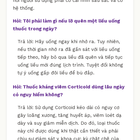
hỏi người sử dụng phải có cái nhìn sâu sắc và có
hệ thống.
Hỏi: Tôi phải làm gì nếu lỡ quên một liều uống
thuốc trong ngày?
Trả lời: Hãy uống ngay khi nhớ ra. Tuy nhiên,
nếu thời gian nhớ ra đã gần sát với liều uống
tiếp theo, hãy bỏ qua liều đã quên và tiếp tục
uống liều mới đúng lịch trình. Tuyệt đối không
tự ý uống gấp đôi liều để bù đắp.
Hỏi: Thuốc kháng viêm Corticoid dùng lâu ngày
có nguy hiểm không?
Trả lời: Sử dụng Corticoid kéo dài có nguy cơ
gây loãng xương, tăng huyết áp, viêm loét dạ
dày và suy giảm miễn dịch. Do đó, loại thuốc
này chỉ được dùng khi thật cần thiết và phải
chịu sự giám sát y khoa cực kỳ chặt chẽ của