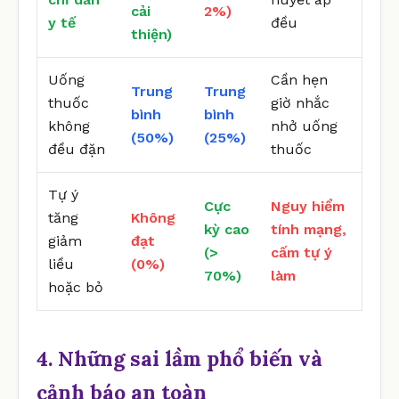
cải
2%)
y tế
đều
thiện)
Uống
Cần hẹn
Trung
Trung
thuốc
giờ nhắc
bình
bình
không
nhở uống
(50%)
(25%)
đều đặn
thuốc
Tự ý
Cực
Nguy hiểm
tăng
Không
kỳ cao
tính mạng,
giảm
đạt
(>
cấm tự ý
liều
(0%)
70%)
làm
hoặc bỏ
4. Những sai lầm phổ biến và
cảnh báo an toàn