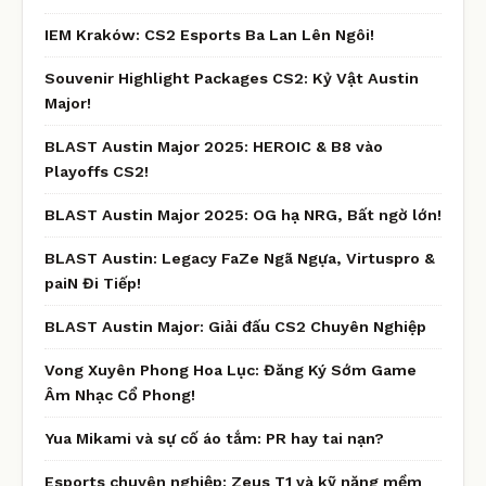
IEM Kraków: CS2 Esports Ba Lan Lên Ngôi!
Souvenir Highlight Packages CS2: Kỷ Vật Austin
Major!
BLAST Austin Major 2025: HEROIC & B8 vào
Playoffs CS2!
BLAST Austin Major 2025: OG hạ NRG, Bất ngờ lớn!
BLAST Austin: Legacy FaZe Ngã Ngựa, Virtuspro &
paiN Đi Tiếp!
BLAST Austin Major: Giải đấu CS2 Chuyên Nghiệp
Vong Xuyên Phong Hoa Lục: Đăng Ký Sớm Game
Âm Nhạc Cổ Phong!
Yua Mikami và sự cố áo tắm: PR hay tai nạn?
Esports chuyên nghiệp: Zeus T1 và kỹ năng mềm