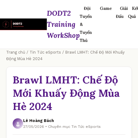
Đội
Game
Giải
Kế
DODT2
Tuyển
Đấu
Quả
Training
&
Tuyển
WorkShop
Thủ
Trang chủ
/
Tin Tức eSports
/ Brawl LMHT: Chế Độ Mới Khuấy
Động Mùa Hè 2024
Brawl LMHT: Chế Độ
Mới Khuấy Động Mùa
Hè 2024
Lê Hoàng Bách
27/05/2026 • Chuyên mục Tin Tức eSports