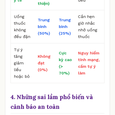
y tế
đều
thiện)
Uống
Cần hẹn
Trung
Trung
thuốc
giờ nhắc
bình
bình
không
nhở uống
(50%)
(25%)
đều đặn
thuốc
Tự ý
Cực
Nguy hiểm
tăng
Không
kỳ cao
tính mạng,
giảm
đạt
(>
cấm tự ý
liều
(0%)
70%)
làm
hoặc bỏ
4. Những sai lầm phổ biến và
cảnh báo an toàn