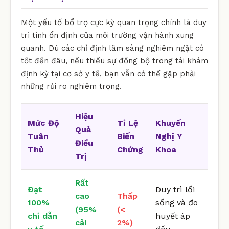
Một yếu tố bổ trợ cực kỳ quan trọng chính là duy
trì tính ổn định của môi trường vận hành xung
quanh. Dù các chỉ định lâm sàng nghiêm ngặt có
tốt đến đâu, nếu thiếu sự đồng bộ trong tái khám
định kỳ tại cơ sở y tế, bạn vẫn có thể gặp phải
những rủi ro nghiêm trọng.
Hiệu
Mức Độ
Tỉ Lệ
Khuyến
Quả
Tuân
Biến
Nghị Y
Điều
Thủ
Chứng
Khoa
Trị
Rất
Đạt
Duy trì lối
cao
Thấp
100%
sống và đo
(95%
(<
chỉ dẫn
huyết áp
cải
2%)