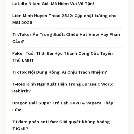
LoLdle Nilah: Giải Mã Niềm Vui Vô Tận!
Liên Minh Huyền Thoại 25.12: Cập nhật tướng cho
MSI 2025
TikToker Áo Trong Suốt: Chiêu Hút View Hay Phản
Cảm?
Faker Tuổi Thơ: Bài Học Thành Công Của Tuyển
Thủ LMHT
TikTok Nội Dung Rỗng: Ai Chịu Trách Nhiệm?
T-Rex Kình Ngư Xuất Hiện Trong Jurassic World
Rebirth?
Dragon Ball Super Trở Lại: Goku & Vegeta Thắp
Lửa!
T1 đàm phán anti fan: Giải quyết khủng hoảng
T1Gall?