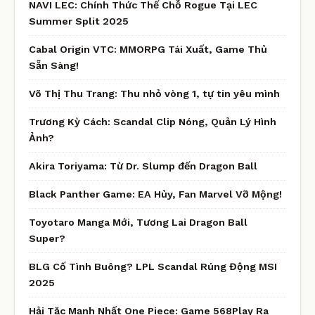
NAVI LEC: Chính Thức Thế Chỗ Rogue Tại LEC
Summer Split 2025
Cabal Origin VTC: MMORPG Tái Xuất, Game Thủ
Sẵn Sàng!
Võ Thị Thu Trang: Thu nhỏ vòng 1, tự tin yêu mình
Trương Kỳ Cách: Scandal Clip Nóng, Quản Lý Hình
Ảnh?
Akira Toriyama: Từ Dr. Slump đến Dragon Ball
Black Panther Game: EA Hủy, Fan Marvel Vỡ Mộng!
Toyotaro Manga Mới, Tương Lai Dragon Ball
Super?
BLG Cố Tình Buông? LPL Scandal Rúng Động MSI
2025
Hải Tặc Mạnh Nhất One Piece: Game 568Play Ra