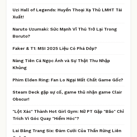
Uzi Hall of Legends: Huyền Thoại Xạ Thủ LMHT Tái
Xuất!
Naruto Uzumaki: Sức Mạnh Vĩ Thú Trở Lại Trong
Boruto?
Faker & T1: MSI 2025 Liệu Có Phá Dớp?
Nàng Tiên Cá Ngọc Ánh và Sự Thật Thu Nhập
Khủng
Phim Elden Ring: Fan Lo Ngại Mất Chất Game Gốc?
Steam Deck gặp sự cố, game thủ nhận game Clair
Obscur!
"Lột Xác" Thành Hot Girl Gym: Nữ PT Gặp "Bão" Chỉ
Trích Vì Góc Quay "Hiểm Hóc"?
Lai Bâng Trang Six: Đám Cưới Của Thần Rừng Liên