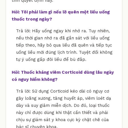
tính quyết định này.
Hỏi: Tôi phải làm gì nếu lỡ quên một liều uống
thuốc trong ngày?
Trả lời: Hãy uống ngay khi nhớ ra. Tuy nhiên,
nếu thời gian nhớ ra đã gần sát với liều uống
tiếp theo, hãy bỏ qua liều đã quên và tiếp tục
uống liều mới đúng lịch trình. Tuyệt đối không
tự ý uống gấp đôi liều để bù đắp.
Hỏi: Thuốc kháng viêm Corticoid dùng lâu ngày
có nguy hiểm không?
Trả lời: Sử dụng Corticoid kéo dài có nguy cơ
gây loãng xương, tăng huyết áp, viêm loét dạ
dày và suy giảm miễn dịch. Do đó, loại thuốc
này chỉ được dùng khi thật cần thiết và phải
chịu sự giám sát y khoa cực kỳ chặt chẽ của
bác sĩ chuyên khoa.