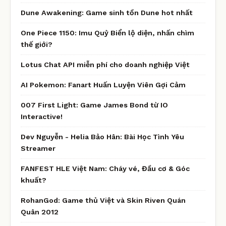
Dune Awakening: Game sinh tồn Dune hot nhất
One Piece 1150: Imu Quỷ Biển lộ diện, nhấn chìm
thế giới?
Lotus Chat API miễn phí cho doanh nghiệp Việt
AI Pokemon: Fanart Huấn Luyện Viên Gợi Cảm
007 First Light: Game James Bond từ IO
Interactive!
Dev Nguyễn - Helia Bảo Hân: Bài Học Tình Yêu
Streamer
FANFEST HLE Việt Nam: Cháy vé, Đầu cơ & Góc
khuất?
RohanGod: Game thủ Việt và Skin Riven Quán
Quân 2012