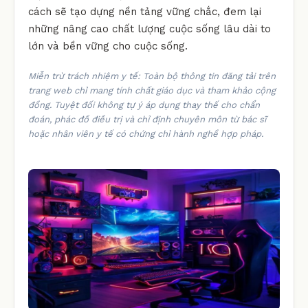
cách sẽ tạo dựng nền tảng vững chắc, đem lại
những nâng cao chất lượng cuộc sống lâu dài to
lớn và bền vững cho cuộc sống.
Miễn trừ trách nhiệm y tế: Toàn bộ thông tin đăng tải trên
trang web chỉ mang tính chất giáo dục và tham khảo cộng
đồng. Tuyệt đối không tự ý áp dụng thay thế cho chẩn
đoán, phác đồ điều trị và chỉ định chuyên môn từ bác sĩ
hoặc nhân viên y tế có chứng chỉ hành nghề hợp pháp.