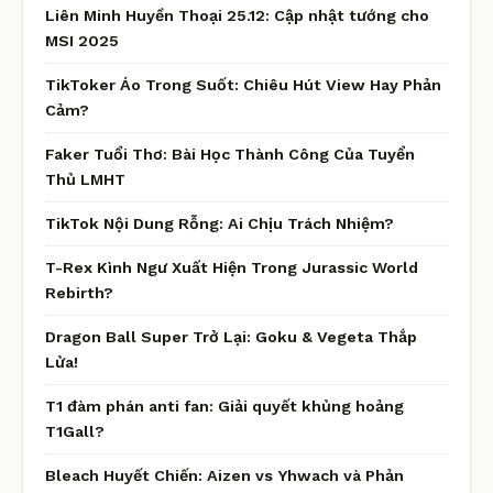
Liên Minh Huyền Thoại 25.12: Cập nhật tướng cho
MSI 2025
TikToker Áo Trong Suốt: Chiêu Hút View Hay Phản
Cảm?
Faker Tuổi Thơ: Bài Học Thành Công Của Tuyển
Thủ LMHT
TikTok Nội Dung Rỗng: Ai Chịu Trách Nhiệm?
T-Rex Kình Ngư Xuất Hiện Trong Jurassic World
Rebirth?
Dragon Ball Super Trở Lại: Goku & Vegeta Thắp
Lửa!
T1 đàm phán anti fan: Giải quyết khủng hoảng
T1Gall?
Bleach Huyết Chiến: Aizen vs Yhwach và Phản