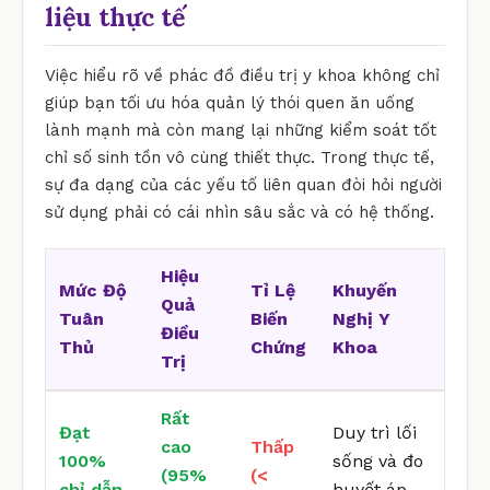
liệu thực tế
Việc hiểu rõ về phác đồ điều trị y khoa không chỉ
giúp bạn tối ưu hóa quản lý thói quen ăn uống
lành mạnh mà còn mang lại những kiểm soát tốt
chỉ số sinh tồn vô cùng thiết thực. Trong thực tế,
sự đa dạng của các yếu tố liên quan đòi hỏi người
sử dụng phải có cái nhìn sâu sắc và có hệ thống.
Hiệu
Mức Độ
Tỉ Lệ
Khuyến
Quả
Tuân
Biến
Nghị Y
Điều
Thủ
Chứng
Khoa
Trị
Rất
Đạt
Duy trì lối
cao
Thấp
100%
sống và đo
(95%
(<
chỉ dẫn
huyết áp