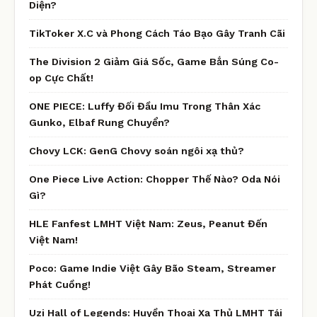
Diện?
TikToker X.C và Phong Cách Táo Bạo Gây Tranh Cãi
The Division 2 Giảm Giá Sốc, Game Bắn Súng Co-
op Cực Chất!
ONE PIECE: Luffy Đối Đầu Imu Trong Thân Xác
Gunko, Elbaf Rung Chuyển?
Chovy LCK: GenG Chovy soán ngôi xạ thủ?
One Piece Live Action: Chopper Thế Nào? Oda Nói
Gì?
HLE Fanfest LMHT Việt Nam: Zeus, Peanut Đến
Việt Nam!
Poco: Game Indie Việt Gây Bão Steam, Streamer
Phát Cuồng!
Uzi Hall of Legends: Huyền Thoại Xạ Thủ LMHT Tái