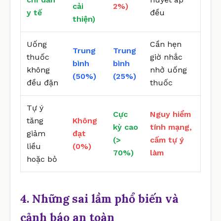
cải
2%)
y tế
đều
thiện)
Uống
Cần hẹn
Trung
Trung
thuốc
giờ nhắc
bình
bình
không
nhở uống
(50%)
(25%)
đều đặn
thuốc
Tự ý
Cực
Nguy hiểm
tăng
Không
kỳ cao
tính mạng,
giảm
đạt
(>
cấm tự ý
liều
(0%)
70%)
làm
hoặc bỏ
4. Những sai lầm phổ biến và
cảnh báo an toàn