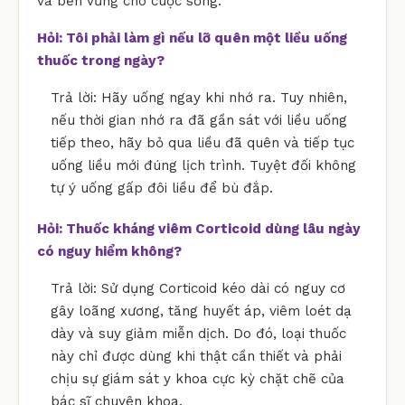
và bền vững cho cuộc sống.
Hỏi: Tôi phải làm gì nếu lỡ quên một liều uống
thuốc trong ngày?
Trả lời: Hãy uống ngay khi nhớ ra. Tuy nhiên,
nếu thời gian nhớ ra đã gần sát với liều uống
tiếp theo, hãy bỏ qua liều đã quên và tiếp tục
uống liều mới đúng lịch trình. Tuyệt đối không
tự ý uống gấp đôi liều để bù đắp.
Hỏi: Thuốc kháng viêm Corticoid dùng lâu ngày
có nguy hiểm không?
Trả lời: Sử dụng Corticoid kéo dài có nguy cơ
gây loãng xương, tăng huyết áp, viêm loét dạ
dày và suy giảm miễn dịch. Do đó, loại thuốc
này chỉ được dùng khi thật cần thiết và phải
chịu sự giám sát y khoa cực kỳ chặt chẽ của
bác sĩ chuyên khoa.