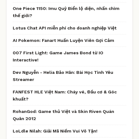
One Piece 1150: Imu Quỷ Biển lộ diện, nhấn chìm
thế giới?
Lotus Chat API miễn phí cho doanh nghiệp Việt
AI Pokemon: Fanart Huấn Luyện Viên Gợi Cảm
007 First Light: Game James Bond từ IO
Interactive!
Dev Nguyễn - Helia Bảo Hân: Bài Học Tình Yêu
Streamer
FANFEST HLE Việt Nam: Cháy vé, Đầu cơ & Góc
khuất?
RohanGod: Game thủ Việt và Skin Riven Quán
Quân 2012
LoLdle Nilah: Giải Mã Niềm Vui Vô Tận!