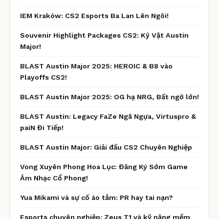
IEM Kraków: CS2 Esports Ba Lan Lên Ngôi!
Souvenir Highlight Packages CS2: Kỷ Vật Austin
Major!
BLAST Austin Major 2025: HEROIC & B8 vào
Playoffs CS2!
BLAST Austin Major 2025: OG hạ NRG, Bất ngờ lớn!
BLAST Austin: Legacy FaZe Ngã Ngựa, Virtuspro &
paiN Đi Tiếp!
BLAST Austin Major: Giải đấu CS2 Chuyên Nghiệp
Vong Xuyên Phong Hoa Lục: Đăng Ký Sớm Game
Âm Nhạc Cổ Phong!
Yua Mikami và sự cố áo tắm: PR hay tai nạn?
Esports chuyên nghiệp: Zeus T1 và kỹ năng mềm