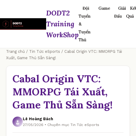
Đội
Game
Giải
Kế
DODT2
Tuyển
Đấu
Quả
Training
&
Tuyển
WorkShop
Thủ
Trang chủ
/
Tin Tức eSports
/ Cabal Origin VTC: MMORPG Tái
Xuất, Game Thủ Sẵn Sàng!
Cabal Origin VTC:
MMORPG Tái Xuất,
Game Thủ Sẵn Sàng!
Lê Hoàng Bách
27/05/2026 • Chuyên mục Tin Tức eSports