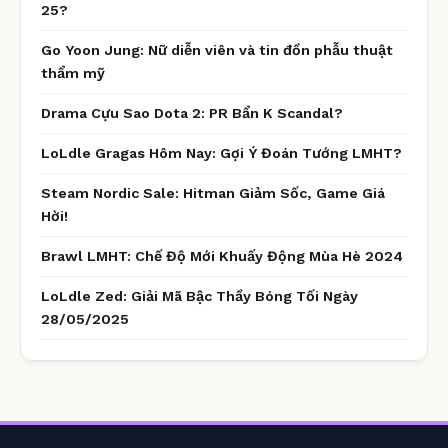
25?
Go Yoon Jung: Nữ diễn viên và tin đồn phẫu thuật
thẩm mỹ
Drama Cựu Sao Dota 2: PR Bẩn K Scandal?
LoLdle Gragas Hôm Nay: Gợi Ý Đoán Tướng LMHT?
Steam Nordic Sale: Hitman Giảm Sốc, Game Giá
Hời!
Brawl LMHT: Chế Độ Mới Khuấy Động Mùa Hè 2024
LoLdle Zed: Giải Mã Bậc Thầy Bóng Tối Ngày
28/05/2025