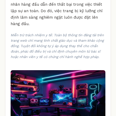
nhân hàng đầu dẫn đến thất bại trong việc thiết
lập sự an toàn. Do đó, việc trang bị kỹ lưỡng chỉ
định lâm sàng nghiêm ngặt luôn được đặt lên
hàng đầu.
Miễn trừ trách nhiệm y tế: Toàn bộ thông tin đăng tải trên
trang web chỉ mang tính chất giáo dục và tham khảo cộng
đồng. Tuyệt đối không tự ý áp dụng thay thế cho chẩn
đoán, phác đồ điều trị và chỉ định chuyên môn từ bác sĩ
hoặc nhân viên y tế có chứng chỉ hành nghề hợp pháp.