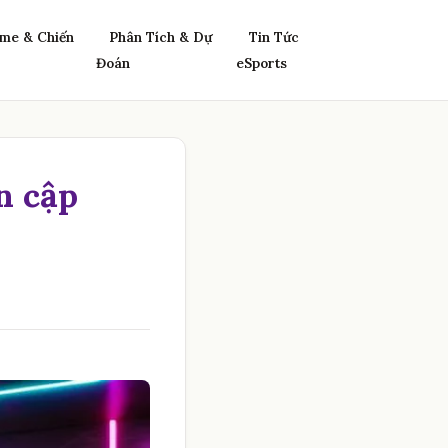
me & Chiến
Phân Tích & Dự
Tin Tức
Đoán
eSports
n cập