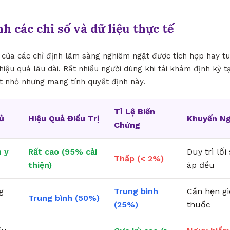
nh các chỉ số và dữ liệu thực tế
ò của các chỉ định lâm sàng nghiêm ngặt được tích hợp hay tu
hiệu quả lâu dài. Rất nhiều người dùng khi tái khám định kỳ t
ết nhỏ nhưng mang tính quyết định này.
Tỉ Lệ Biến
ủ
Hiệu Quả Điều Trị
Khuyến Ng
Chứng
 y
Rất cao (95% cải
Duy trì lố
Thấp (< 2%)
thiện)
áp đều
g
Trung bình
Cần hẹn g
Trung bình (50%)
(25%)
thuốc