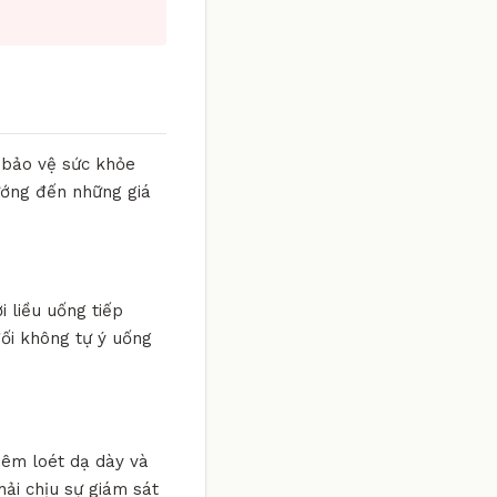
 bảo vệ sức khỏe
hướng đến những giá
i liều uống tiếp
đối không tự ý uống
viêm loét dạ dày và
hải chịu sự giám sát