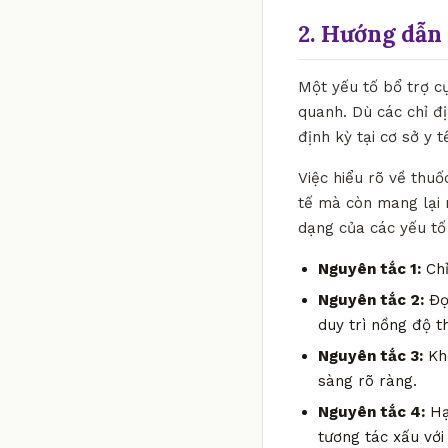
2. Hướng dẫn 
Một yếu tố bổ trợ c
quanh. Dù các chỉ đ
định kỳ tại cơ sở y 
Việc hiểu rõ về thuố
tế mà còn mang lại 
dạng của các yếu tố 
Nguyên tắc 1:
Chỉ
Nguyên tắc 2:
Đọc
duy trì nồng độ t
Nguyên tắc 3:
Khô
sàng rõ ràng.
Nguyên tắc 4:
Hạ
tương tác xấu với