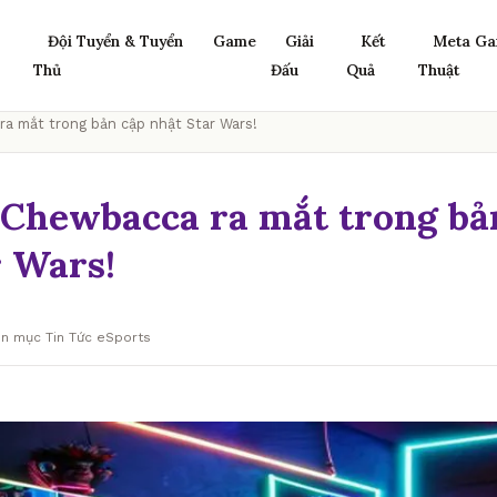
Đội Tuyển & Tuyển
Game
Giải
Kết
Meta Ga
Thủ
Đấu
Quả
Thuật
ra mắt trong bản cập nhật Star Wars!
: Chewbacca ra mắt trong bả
r Wars!
ên mục Tin Tức eSports