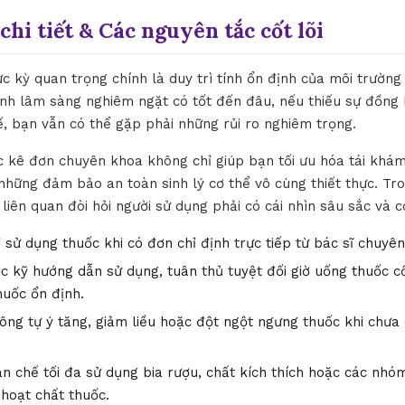
chi tiết & Các nguyên tắc cốt lõi
ực kỳ quan trọng chính là duy trì tính ổn định của môi trườn
ịnh lâm sàng nghiêm ngặt có tốt đến đâu, nếu thiếu sự đồng
tế, bạn vẫn có thể gặp phải những rủi ro nghiêm trọng.
c kê đơn chuyên khoa không chỉ giúp bạn tối ưu hóa tái khám 
những đảm bảo an toàn sinh lý cơ thể vô cùng thiết thực. Tro
liên quan đòi hỏi người sử dụng phải có cái nhìn sâu sắc và c
 sử dụng thuốc khi có đơn chỉ định trực tiếp từ bác sĩ chuyê
 kỹ hướng dẫn sử dụng, tuân thủ tuyệt đối giờ uống thuốc c
huốc ổn định.
ng tự ý tăng, giảm liều hoặc đột ngột ngưng thuốc khi chưa 
n chế tối đa sử dụng bia rượu, chất kích thích hoặc các nh
 hoạt chất thuốc.