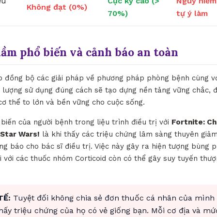
ều
Cực kỳ cao (>
Nguy hiểm
Không đạt (0%)
70%)
tự ý làm
lầm phổ biến và cảnh báo an toàn
hợp đồng bộ các giải pháp về phương pháp phòng bệnh cùng với
ều lượng sử dụng đúng cách sẽ tạo dựng nền tảng vững chắc,
cơ thể to lớn và bền vững cho cuộc sống.
biến của người bệnh trong liệu trình điều trị với
Fortnite: C
 Star Wars!
là khi thấy các triệu chứng lâm sàng thuyên giảm
g báo cho bác sĩ điều trị. Việc này gây ra hiện tượng bùng p
i với các thuốc nhóm Corticoid còn có thể gây suy tuyến thư
TẾ:
Tuyệt đối không chia sẻ đơn thuốc cá nhân của mình
thấy triệu chứng của họ có vẻ giống bạn. Mỗi cơ địa và mứ