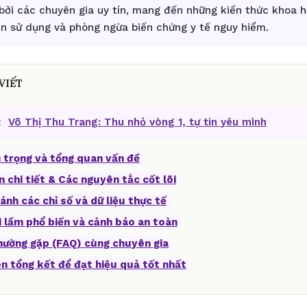
bởi các chuyên gia uy tín, mang đến những kiến thức khoa 
ẫn sử dụng và phòng ngừa biến chứng y tế nguy hiểm.
VIẾT
:
Võ Thị Thu Trang: Thu nhỏ vòng 1, tự tin yêu mình
 trọng và tổng quan vấn đề
n chi tiết & Các nguyên tắc cốt lõi
ánh các chỉ số và dữ liệu thực tế
i lầm phổ biến và cảnh báo an toàn
thường gặp (FAQ) cùng chuyên gia
ên tổng kết để đạt hiệu quả tốt nhất