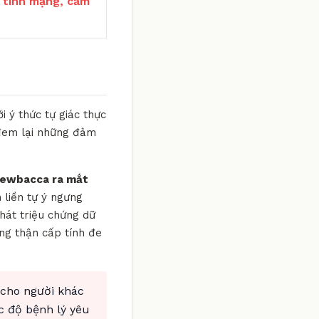
 tính mạng, cấm
 ý thức tự giác thực
 đem lại những đảm
hewbacca ra mắt
 liền tự ý ngưng
hát triệu chứng dữ
ợng thận cấp tính đe
 cho người khác
c độ bệnh lý yêu