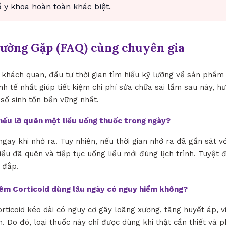
y khoa hoàn toàn khác biệt.
hường Gặp (FAQ) cùng chuyên gia
khách quan, đầu tư thời gian tìm hiểu kỹ lưỡng về sản phẩm
inh tế nhất giúp tiết kiệm chi phí sửa chữa sai lầm sau này, 
ỉ số sinh tồn bền vững nhất.
ì nếu lỡ quên một liều uống thuốc trong ngày?
ngay khi nhớ ra. Tuy nhiên, nếu thời gian nhớ ra đã gần sát vớ
iều đã quên và tiếp tục uống liều mới đúng lịch trình. Tuyệt 
 đắp.
iêm Corticoid dùng lâu ngày có nguy hiểm không?
orticoid kéo dài có nguy cơ gây loãng xương, tăng huyết áp, 
. Do đó, loại thuốc này chỉ được dùng khi thật cần thiết và p