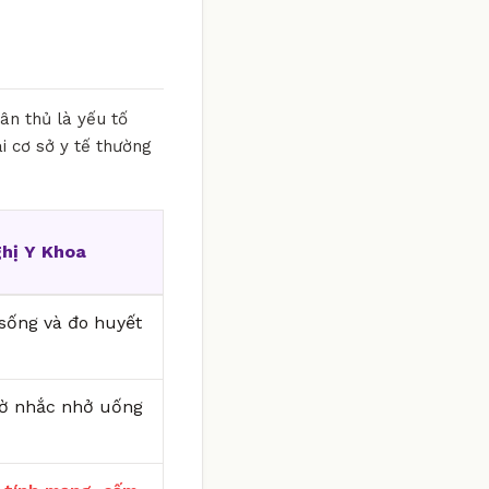
ân thủ là yếu tố
ại cơ sở y tế thường
hị Y Khoa
i sống và đo huyết
iờ nhắc nhở uống