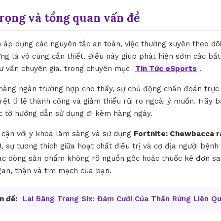
trọng và tổng quan vấn đề
h áp dụng các nguyên tắc an toàn, việc thường xuyên theo dõ
ứng là vô cùng cần thiết. Điều này giúp phát hiện sớm các bấ
 tư vấn chuyên gia. trong chuyên mục
Tin Tức eSports
.
 hàng ngàn trường hợp cho thấy, sự chủ động chẩn đoán trực
õ rệt tỉ lệ thành công và giảm thiểu rủi ro ngoài ý muốn. Hãy b
c tờ hướng dẫn sử dụng đi kèm hàng ngày.
p cận với y khoa lâm sàng và sử dụng
Fortnite: Chewbacca r
!
, sự tương thích giữa hoạt chất điều trị và cơ địa người bệnh
c dòng sản phẩm không rõ nguồn gốc hoặc thuốc kê đơn sai 
 gan, thận và tim mạch của bạn.
n đề:
Lai Bâng Trang Six: Đám Cưới Của Thần Rừng Liên Q