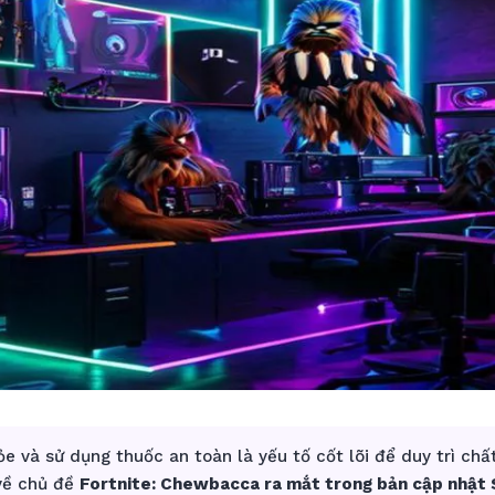
e và sử dụng thuốc an toàn là yếu tố cốt lõi để duy trì chấ
 về chủ đề
Fortnite: Chewbacca ra mắt trong bản cập nhật 