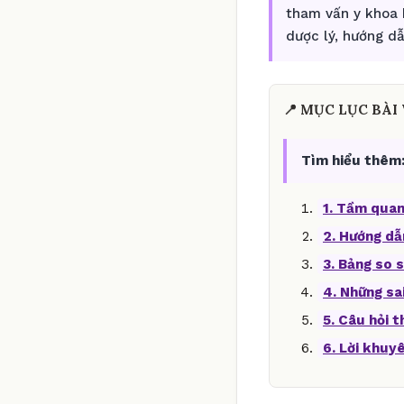
tham vấn y khoa 
dược lý, hướng d
📍 MỤC LỤC BÀI 
Tìm hiểu thêm
1. Tầm quan
2. Hướng dẫ
3. Bảng so s
4. Những sa
5. Câu hỏi 
6. Lời khuy