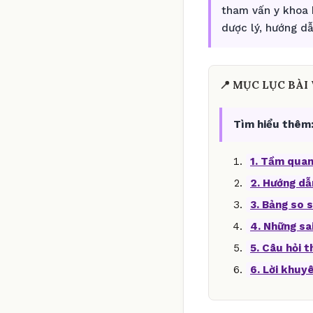
tham vấn y khoa 
dược lý, hướng d
📍 MỤC LỤC BÀI 
Tìm hiểu thêm
1. Tầm quan
2. Hướng dẫ
3. Bảng so s
4. Những sa
5. Câu hỏi 
6. Lời khuy