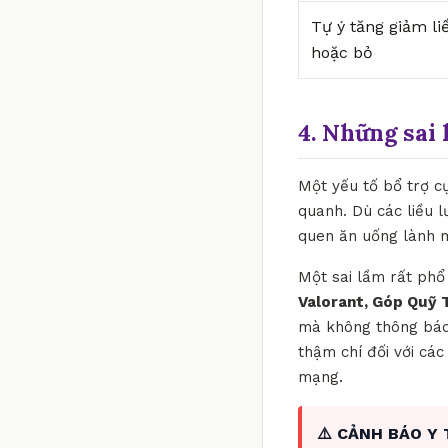
Tự ý tăng giảm li
hoặc bỏ
4. Những sai 
Một yếu tố bổ trợ c
quanh. Dù các liều 
quen ăn uống lành m
Một sai lầm rất phổ 
Valorant, Góp Quỹ 
mà không thông báo c
thậm chí đối với cá
mạng.
⚠️ CẢNH BÁO Y 