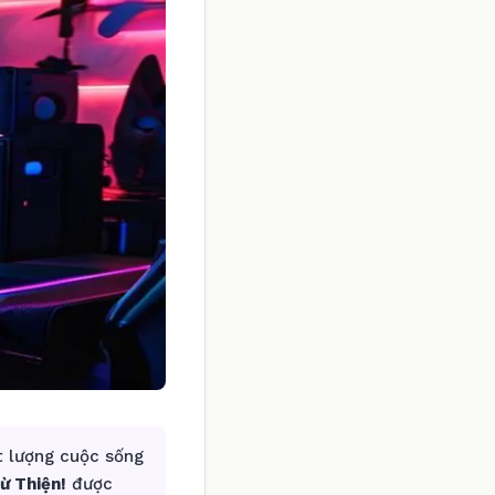
t lượng cuộc sống
ừ Thiện!
được