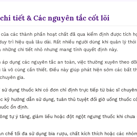
chi tiết & Các nguyên tắc cốt lõi
ò của các thành phần hoạt chất đã qua kiểm định được tích h
uy trì hiệu quả lâu dài. Rất nhiều người dùng khi quản lý thó
những chi tiết nhỏ nhưng mang tính quyết định này.
h áp dụng các nguyên tắc an toàn, việc thường xuyên theo dõ
 là vô cùng cần thiết. Điều này giúp phát hiện sớm các bất t
 chuyên gia.
 sử dụng thuốc khi có đơn chỉ định trực tiếp từ bác sĩ chuyê
 kỹ hướng dẫn sử dụng, tuân thủ tuyệt đối giờ uống thuốc c
huốc ổn định.
ng tự ý tăng, giảm liều hoặc đột ngột ngưng thuốc khi chưa 
n chế tối đa sử dụng bia rượu, chất kích thích hoặc các nh