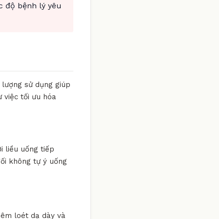
c độ bệnh lý yêu
u lượng sử dụng giúp
 việc tối ưu hóa
i liều uống tiếp
đối không tự ý uống
viêm loét dạ dày và