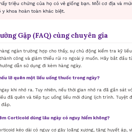
thấy triệu chứng của họ có vẻ giống bạn. Mỗi cơ địa và mứ
y khoa hoàn toàn khác biệt.
hường Gặp (FAQ) cùng chuyên gia
 hàng ngàn trường hợp cho thấy, sự chủ động kiểm tra kỹ liề
lệ thành công và giảm thiểu rủi ro ngoài ý muốn. Hãy bắt đầu từ
 hướng dẫn sử dụng đi kèm hàng ngày.
ì nếu lỡ quên một liều uống thuốc trong ngày?
ngay khi nhớ ra. Tuy nhiên, nếu thời gian nhớ ra đã gần sát vớ
iều đã quên và tiếp tục uống liều mới đúng lịch trình. Tuyệt 
 đắp.
iêm Corticoid dùng lâu ngày có nguy hiểm không?
orticoid kéo dài có nguy cơ gây loãng xương, tăng huyết áp, 