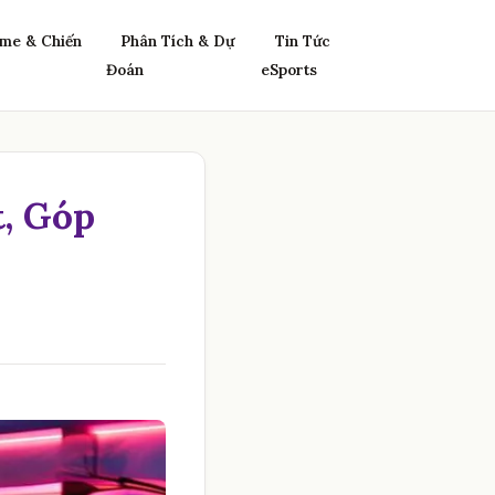
me & Chiến
Phân Tích & Dự
Tin Tức
Đoán
eSports
t, Góp