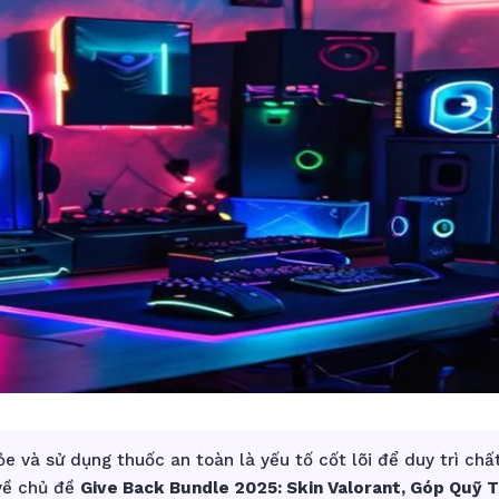
e và sử dụng thuốc an toàn là yếu tố cốt lõi để duy trì chấ
 về chủ đề
Give Back Bundle 2025: Skin Valorant, Góp Quỹ T