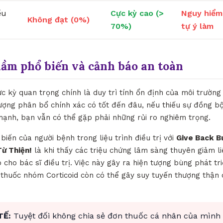
ều
Cực kỳ cao (>
Nguy hiểm
Không đạt (0%)
70%)
tự ý làm
lầm phổ biến và cảnh báo an toàn
ực kỳ quan trọng chính là duy trì tính ổn định của môi trườn
lượng phân bổ chính xác có tốt đến đâu, nếu thiếu sự đồng bộ
ạnh, bạn vẫn có thể gặp phải những rủi ro nghiêm trọng.
biến của người bệnh trong liệu trình điều trị với
Give Back B
Từ Thiện!
là khi thấy các triệu chứng lâm sàng thuyên giảm l
ho bác sĩ điều trị. Việc này gây ra hiện tượng bùng phát tr
c thuốc nhóm Corticoid còn có thể gây suy tuyến thượng thận 
TẾ:
Tuyệt đối không chia sẻ đơn thuốc cá nhân của mình