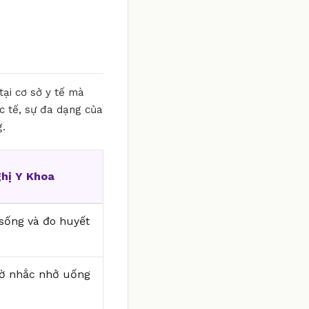
tại cơ sở y tế mà
c tế, sự đa dạng của
g.
hị Y Khoa
i sống và đo huyết
iờ nhắc nhở uống