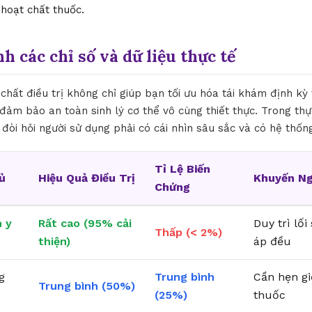
 hoạt chất thuốc.
nh các chỉ số và dữ liệu thực tế
 chất điều trị không chỉ giúp bạn tối ưu hóa tái khám định kỳ 
đảm bảo an toàn sinh lý cơ thể vô cùng thiết thực. Trong thự
 đòi hỏi người sử dụng phải có cái nhìn sâu sắc và có hệ thốn
Tỉ Lệ Biến
ủ
Hiệu Quả Điều Trị
Khuyến Ng
Chứng
 y
Rất cao (95% cải
Duy trì lố
Thấp (< 2%)
thiện)
áp đều
g
Trung bình
Cần hẹn g
Trung bình (50%)
(25%)
thuốc