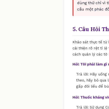
dùng thử chỉ vì 
cầu một phác đồ 
5. Câu Hỏi T
Khảo sát thực tế từ
cải thiện rõ rệt tỉ 
cách quản lý các tờ
Hỏi: Tôi phải làm g
Trả lời: Hãy uống 
theo, hãy bỏ qua l
gấp đôi liều để bù
Hỏi: Thuốc kháng v
Trả lời: Sử dụng C