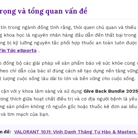
trọng và tổng quan vấn đề
tín trong ngành đồng tình rằng, thói quen chủ quan và thiếu
g khoa học là nguyên nhân hàng đầu dẫn đến thất bại trong v
rang bị kỹ lưỡng nguyên tắc phối hợp thuốc an toàn luôn được
Tin Tức eSports
.
ợp đồng bộ các giải pháp về sản phẩm bảo vệ sức khỏe cùng v
 theo chỉ dẫn của bác sĩ đúng cách sẽ tạo dựng nền tảng vững
 lượng cuộc sống lâu dài to lớn và bền vững cho cuộc sống.
p cận với y khoa lâm sàng và sử dụng
Give Back Bundle 2025:
ương thích giữa hoạt chất điều trị và cơ địa người bệnh là yế
g sản phẩm không rõ nguồn gốc hoặc thuốc kê đơn sai liều 
n và tim mạch của bạn.
n đề:
VALORANT 10.11: Vinh Danh Tháng Tự Hào & Masters