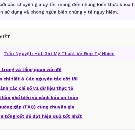
bởi các chuyên gia uy tín, mang đến những kiến thức khoa 
ẫn sử dụng và phòng ngừa biến chứng y tế nguy hiểm.
VIẾT
:
Trần Nguyệt: Hot Girl Mỹ Thuật Vẻ Đẹp Tự Nhiên
 trọng và tổng quan vấn đề
n chi tiết & Các nguyên tắc cốt lõi
ánh các chỉ số và dữ liệu thực tế
i lầm phổ biến và cảnh báo an toàn
thường gặp (FAQ) cùng chuyên gia
ên tổng kết để đạt hiệu quả tốt nhất