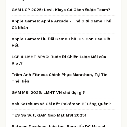
GAM LCP 2025: Levi, Kiaya Có Gánh Được Team?
Apple Games: Apple Arcade - Thế Giới Game Thủ
Cá Nhân
Apple Games: Ưu Đãi Game Thủ iOS Hơn Bao Giờ
Hết
LCP & LMHT APAC: Bước Đi Chiến Lược Mới của
Riot?
Trâm Anh Fitness Chinh Phục Marathon, Tự Tin
Thể Hiện
GAM MSI 2025: LMHT VN chờ đợi gì?
Ash Ketchum và Cái Kết Pokémon Bị Lãng Quên?
TES Sa Sút, GAM Góp Mặt MSI 2025!
Batman Deadpool hợp tác: Bom tấn DC Marvel!