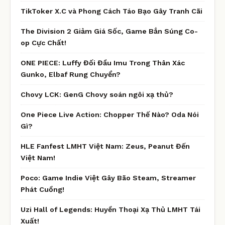
TikToker X.C và Phong Cách Táo Bạo Gây Tranh Cãi
The Division 2 Giảm Giá Sốc, Game Bắn Súng Co-
op Cực Chất!
ONE PIECE: Luffy Đối Đầu Imu Trong Thân Xác
Gunko, Elbaf Rung Chuyển?
Chovy LCK: GenG Chovy soán ngôi xạ thủ?
One Piece Live Action: Chopper Thế Nào? Oda Nói
Gì?
HLE Fanfest LMHT Việt Nam: Zeus, Peanut Đến
Việt Nam!
Poco: Game Indie Việt Gây Bão Steam, Streamer
Phát Cuồng!
Uzi Hall of Legends: Huyền Thoại Xạ Thủ LMHT Tái
Xuất!