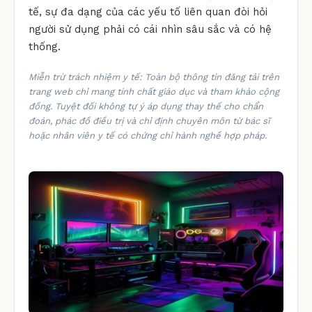
tế, sự đa dạng của các yếu tố liên quan đòi hỏi
người sử dụng phải có cái nhìn sâu sắc và có hệ
thống.
Miễn trừ trách nhiệm y tế: Toàn bộ thông tin đăng tải trên
trang web chỉ mang tính chất giáo dục và tham khảo cộng
đồng. Tuyệt đối không tự ý áp dụng thay thế cho chẩn
đoán, phác đồ điều trị và chỉ định chuyên môn từ bác sĩ
hoặc nhân viên y tế có chứng chỉ hành nghề hợp pháp.