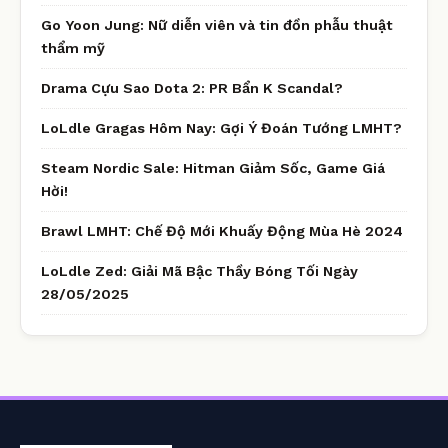
Go Yoon Jung: Nữ diễn viên và tin đồn phẫu thuật
thẩm mỹ
Drama Cựu Sao Dota 2: PR Bẩn K Scandal?
LoLdle Gragas Hôm Nay: Gợi Ý Đoán Tướng LMHT?
Steam Nordic Sale: Hitman Giảm Sốc, Game Giá
Hời!
Brawl LMHT: Chế Độ Mới Khuấy Động Mùa Hè 2024
LoLdle Zed: Giải Mã Bậc Thầy Bóng Tối Ngày
28/05/2025