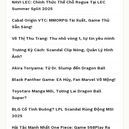
NAVI LEC: Chính Thức Thế Chỗ Rogue Tại LEC
Summer Split 2025
Cabal Origin VTC: MMORPG Tái Xuất, Game Thủ
Sẵn Sàng!
Võ Thị Thu Trang: Thu nhỏ vòng 1, tự tin yêu mình
Trương Kỳ Cách: Scandal Clip Nóng, Quản Lý Hình
Ảnh?
Akira Toriyama: Từ Dr. Slump đến Dragon Ball
Black Panther Game: EA Hủy, Fan Marvel Vỡ Mộng!
Toyotaro Manga Mới, Tương Lai Dragon Ball
Super?
BLG Cố Tình Buông? LPL Scandal Rúng Động MSI
2025
Hải Tặc Mạnh Nhất One Piece: Game 568Play Ra