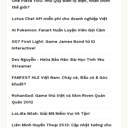
One Piece 1150: Imu Quỷ Biển lộ diện, nhấn chìm
thế giới?
Lotus Chat API miễn phí cho doanh nghiệp Việt
AI Pokemon: Fanart Huấn Luyện Viên Gợi Cảm
007 First Light: Game James Bond từ IO
Interactive!
Dev Nguyễn - Helia Bảo Hân: Bài Học Tình Yêu
Streamer
FANFEST HLE Việt Nam: Cháy vé, Đầu cơ & Góc
khuất?
RohanGod: Game thủ Việt và Skin Riven Quán
Quân 2012
LoLdle Nilah: Giải Mã Niềm Vui Vô Tận!
Liên Minh Huyền Thoại 25.12: Cập nhật tướng cho