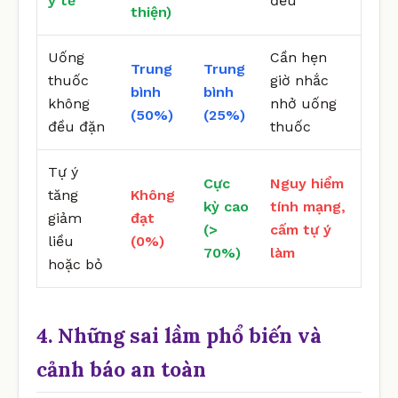
y tế
đều
thiện)
Uống
Cần hẹn
Trung
Trung
thuốc
giờ nhắc
bình
bình
không
nhở uống
(50%)
(25%)
đều đặn
thuốc
Tự ý
Cực
Nguy hiểm
tăng
Không
kỳ cao
tính mạng,
giảm
đạt
(>
cấm tự ý
liều
(0%)
70%)
làm
hoặc bỏ
4. Những sai lầm phổ biến và
cảnh báo an toàn