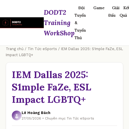
Đội
Game
Giải
Kế
DODT2
Tuyển
Đấu
Quả
Training
&
Tuyển
WorkShop
Thủ
Trang chủ
/
Tin Tức eSports
/ IEM Dallas 2025: S1mple FaZe, ESL
Impact LGBTQ+
IEM Dallas 2025:
S1mple FaZe, ESL
Impact LGBTQ+
Lê Hoàng Bách
27/05/2026 • Chuyên mục Tin Tức eSports