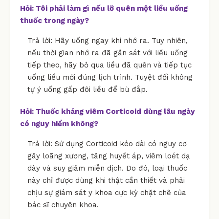
Hỏi: Tôi phải làm gì nếu lỡ quên một liều uống
thuốc trong ngày?
Trả lời: Hãy uống ngay khi nhớ ra. Tuy nhiên,
nếu thời gian nhớ ra đã gần sát với liều uống
tiếp theo, hãy bỏ qua liều đã quên và tiếp tục
uống liều mới đúng lịch trình. Tuyệt đối không
tự ý uống gấp đôi liều để bù đắp.
Hỏi: Thuốc kháng viêm Corticoid dùng lâu ngày
có nguy hiểm không?
Trả lời: Sử dụng Corticoid kéo dài có nguy cơ
gây loãng xương, tăng huyết áp, viêm loét dạ
dày và suy giảm miễn dịch. Do đó, loại thuốc
này chỉ được dùng khi thật cần thiết và phải
chịu sự giám sát y khoa cực kỳ chặt chẽ của
bác sĩ chuyên khoa.