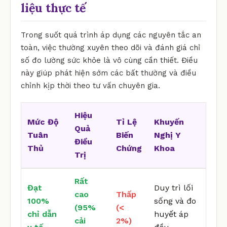
liệu thực tế
Trong suốt quá trình áp dụng các nguyên tắc an
toàn, việc thường xuyên theo dõi và đánh giá chỉ
số đo lường sức khỏe là vô cùng cần thiết. Điều
này giúp phát hiện sớm các bất thường và điều
chỉnh kịp thời theo tư vấn chuyên gia.
Hiệu
Mức Độ
Tỉ Lệ
Khuyến
Quả
Tuân
Biến
Nghị Y
Điều
Thủ
Chứng
Khoa
Trị
Rất
Đạt
Duy trì lối
cao
Thấp
100%
sống và đo
(95%
(<
chỉ dẫn
huyết áp
cải
2%)