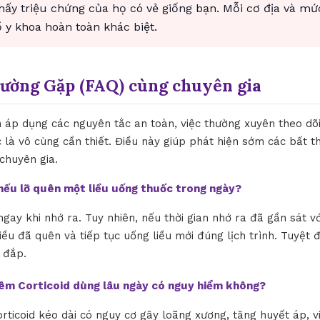
thấy triệu chứng của họ có vẻ giống bạn. Mỗi cơ địa và mứ
y khoa hoàn toàn khác biệt.
hường Gặp (FAQ) cùng chuyên gia
h áp dụng các nguyên tắc an toàn, việc thường xuyên theo dõ
 là vô cùng cần thiết. Điều này giúp phát hiện sớm các bất t
 chuyên gia.
ì nếu lỡ quên một liều uống thuốc trong ngày?
ngay khi nhớ ra. Tuy nhiên, nếu thời gian nhớ ra đã gần sát vớ
iều đã quên và tiếp tục uống liều mới đúng lịch trình. Tuyệt 
 đắp.
iêm Corticoid dùng lâu ngày có nguy hiểm không?
orticoid kéo dài có nguy cơ gây loãng xương, tăng huyết áp, 