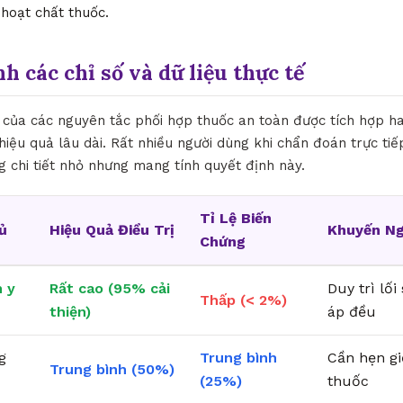
 hoạt chất thuốc.
nh các chỉ số và dữ liệu thực tế
ò của các nguyên tắc phối hợp thuốc an toàn được tích hợp ha
hiệu quả lâu dài. Rất nhiều người dùng khi chẩn đoán trực ti
 chi tiết nhỏ nhưng mang tính quyết định này.
Tỉ Lệ Biến
ủ
Hiệu Quả Điều Trị
Khuyến Ng
Chứng
 y
Rất cao (95% cải
Duy trì lố
Thấp (< 2%)
thiện)
áp đều
g
Trung bình
Cần hẹn g
Trung bình (50%)
(25%)
thuốc