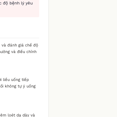
c độ bệnh lý yêu
i và đánh giá chế độ
hường và điều chỉnh
i liều uống tiếp
đối không tự ý uống
viêm loét dạ dày và