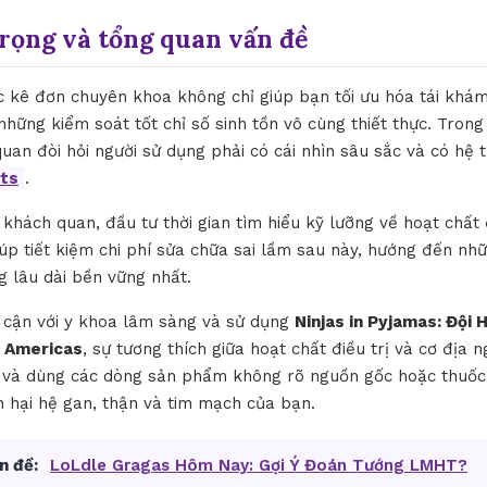
trọng và tổng quan vấn đề
c kê đơn chuyên khoa không chỉ giúp bạn tối ưu hóa tái khám 
hững kiểm soát tốt chỉ số sinh tồn vô cùng thiết thực. Trong
quan đòi hỏi người sử dụng phải có cái nhìn sâu sắc và có hệ
rts
.
hách quan, đầu tư thời gian tìm hiểu kỹ lưỡng về hoạt chất đi
úp tiết kiệm chi phí sửa chữa sai lầm sau này, hướng đến nhữ
g lâu dài bền vững nhất.
p cận với y khoa lâm sàng và sử dụng
Ninjas in Pyjamas: Đội 
 Americas
, sự tương thích giữa hoạt chất điều trị và cơ địa 
và dùng các dòng sản phẩm không rõ nguồn gốc hoặc thuốc k
n hại hệ gan, thận và tim mạch của bạn.
n đề:
LoLdle Gragas Hôm Nay: Gợi Ý Đoán Tướng LMHT?