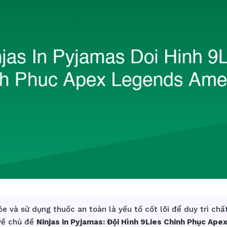
e và sử dụng thuốc an toàn là yếu tố cốt lõi để duy trì chấ
 về chủ đề
Ninjas in Pyjamas: Đội Hình 9Lies Chinh Phục Ap