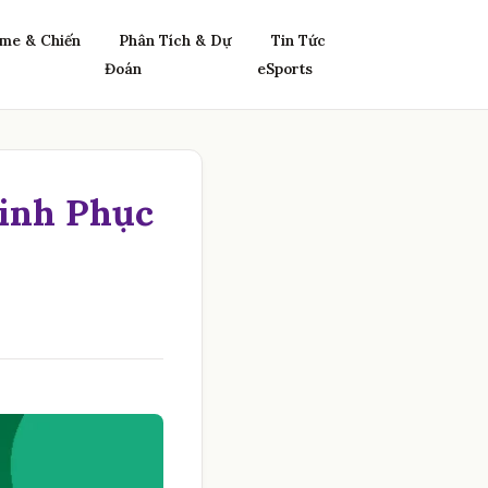
me & Chiến
Phân Tích & Dự
Tin Tức
Đoán
eSports
hinh Phục