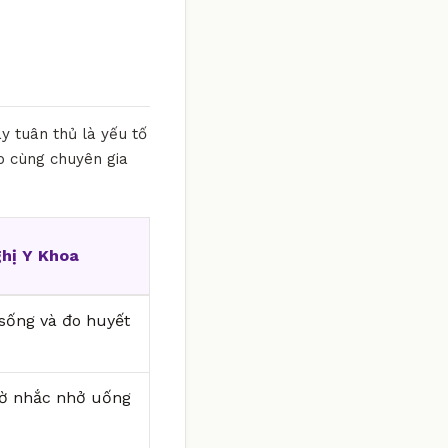
y tuân thủ là yếu tố
ếp cùng chuyên gia
hị Y Khoa
i sống và đo huyết
iờ nhắc nhở uống