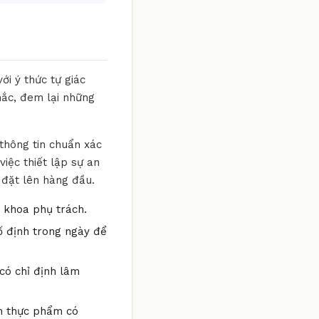
ới ý thức tự giác
hắc, đem lại những
 thông tin chuẩn xác
iệc thiết lập sự an
 đặt lên hàng đầu.
n khoa phụ trách.
ố định trong ngày để
có chỉ định lâm
óm thực phẩm có