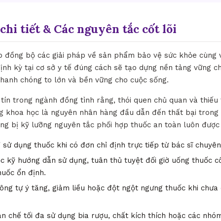
chi tiết & Các nguyên tắc cốt lõi
ợp đồng bộ các giải pháp về sản phẩm bảo vệ sức khỏe cùng v
định kỳ tại cơ sở y tế đúng cách sẽ tạo dựng nền tảng vững c
nhanh chóng to lớn và bền vững cho cuộc sống.
tín trong ngành đồng tình rằng, thói quen chủ quan và thiếu
g khoa học là nguyên nhân hàng đầu dẫn đến thất bại trong v
rang bị kỹ lưỡng nguyên tắc phối hợp thuốc an toàn luôn được
 sử dụng thuốc khi có đơn chỉ định trực tiếp từ bác sĩ chuyê
 kỹ hướng dẫn sử dụng, tuân thủ tuyệt đối giờ uống thuốc c
huốc ổn định.
ng tự ý tăng, giảm liều hoặc đột ngột ngưng thuốc khi chưa 
n chế tối đa sử dụng bia rượu, chất kích thích hoặc các nh