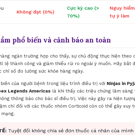
ều
Cực kỳ cao (>
Nguy hiểm
Không đạt (0%)
70%)
tự ý làm
lầm phổ biến và cảnh báo an toàn
 hàng ngàn trường hợp cho thấy, sự chủ động thực hiện theo c
t tỉ lệ thành công và giảm thiểu rủi ro ngoài ý muốn. Hãy bắt đ
c chỉ số đo lường sức khỏe hàng ngày.
biến của người bệnh trong liệu trình điều trị với
Ninjas in Py
Apex Legends Americas
là khi thấy các triệu chứng lâm sàng 
ông thông báo cho bác sĩ điều trị. Việc này gây ra hiện tượn
hậm chí đối với các thuốc nhóm Corticoid còn có thể gây suy 
h mạng.
TẾ:
Tuyệt đối không chia sẻ đơn thuốc cá nhân của mình