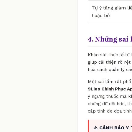
Tự ý tăng giảm li
hoặc bỏ
4. Những sai 
Khảo sát thực tế từ
giúp cải thiện rõ rệ
hóa cách quản lý cá
Một sai lầm rất phổ 
9Lies Chinh Phục 
ý ngưng thuốc mà kh
chứng dữ dội hơn, t
cấp tính đe dọa tín
⚠️ CẢNH BÁO Y 