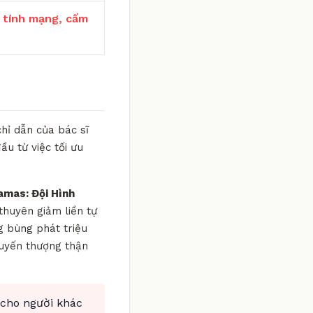
 tính mạng, cấm
hỉ dẫn của bác sĩ
ầu từ việc tối ưu
jamas: Đội Hình
thuyên giảm liền tự
g bùng phát triệu
tuyến thượng thận
 cho người khác