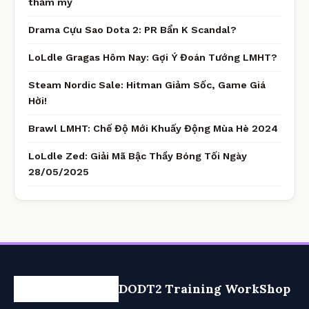
thẩm mỹ
Drama Cựu Sao Dota 2: PR Bẩn K Scandal?
LoLdle Gragas Hôm Nay: Gợi Ý Đoán Tướng LMHT?
Steam Nordic Sale: Hitman Giảm Sốc, Game Giá
Hời!
Brawl LMHT: Chế Độ Mới Khuấy Động Mùa Hè 2024
LoLdle Zed: Giải Mã Bậc Thầy Bóng Tối Ngày
28/05/2025
DODT2 Training WorkShop