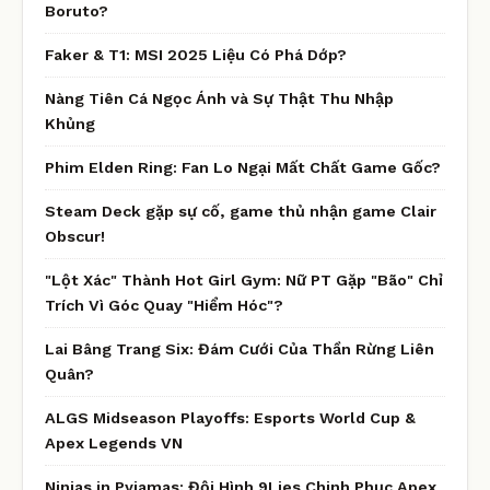
Boruto?
Faker & T1: MSI 2025 Liệu Có Phá Dớp?
Nàng Tiên Cá Ngọc Ánh và Sự Thật Thu Nhập
Khủng
Phim Elden Ring: Fan Lo Ngại Mất Chất Game Gốc?
Steam Deck gặp sự cố, game thủ nhận game Clair
Obscur!
"Lột Xác" Thành Hot Girl Gym: Nữ PT Gặp "Bão" Chỉ
Trích Vì Góc Quay "Hiểm Hóc"?
Lai Bâng Trang Six: Đám Cưới Của Thần Rừng Liên
Quân?
ALGS Midseason Playoffs: Esports World Cup &
Apex Legends VN
Ninjas in Pyjamas: Đội Hình 9Lies Chinh Phục Apex