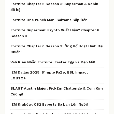
Fortnite Chapter 6 Season 3: Superman & Robin
đổ bộ!
Fortnite One Punch Man: Saitama Sắp Đến!
Fortnite Superman: Krypto Xuất Hiện? Chapter 6
Season 3
Fortnite Chapter 6 Season 3: Ông Bố Hoạt Hình Đại
Chiến!
Vali Kiên Nhẫn Fortnite: Easter Egg và Mẹo Mở!
IEM Dallas 2025: S1mple FaZe, ESL Impact
LGBTQ+
BLAST Austin Major: PickEm Challenge & Coin Kim
Cương!
IEM Kraków: CS2 Esports Ba Lan Lên Ngôi!