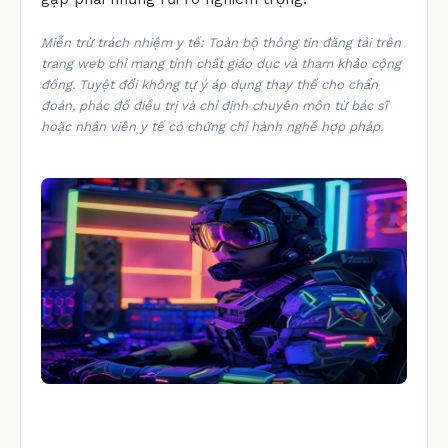
Miễn trừ trách nhiệm y tế: Toàn bộ thông tin đăng tải trên
trang web chỉ mang tính chất giáo dục và tham khảo cộng
đồng. Tuyệt đối không tự ý áp dụng thay thế cho chẩn
đoán, phác đồ điều trị và chỉ định chuyên môn từ bác sĩ
hoặc nhân viên y tế có chứng chỉ hành nghề hợp pháp.