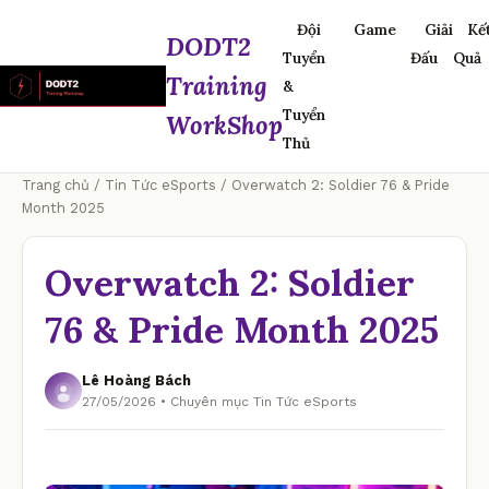
Đội
Game
Giải
Kế
DODT2
Tuyển
Đấu
Quả
Training
&
Tuyển
WorkShop
Thủ
Trang chủ
/
Tin Tức eSports
/ Overwatch 2: Soldier 76 & Pride
Month 2025
Overwatch 2: Soldier
76 & Pride Month 2025
Lê Hoàng Bách
27/05/2026 • Chuyên mục Tin Tức eSports