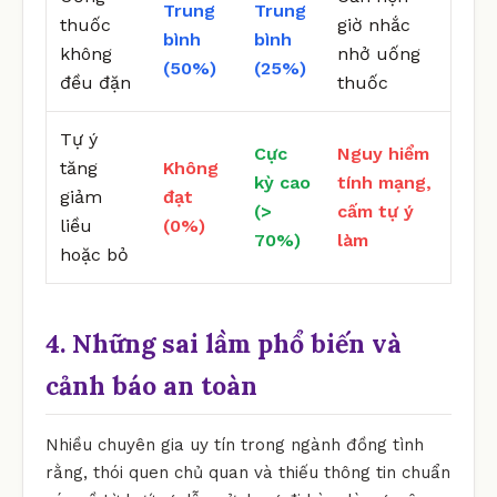
Trung
Trung
thuốc
giờ nhắc
bình
bình
không
nhở uống
(50%)
(25%)
đều đặn
thuốc
Tự ý
Cực
Nguy hiểm
tăng
Không
kỳ cao
tính mạng,
giảm
đạt
(>
cấm tự ý
liều
(0%)
70%)
làm
hoặc bỏ
4. Những sai lầm phổ biến và
cảnh báo an toàn
Nhiều chuyên gia uy tín trong ngành đồng tình
rằng, thói quen chủ quan và thiếu thông tin chuẩn