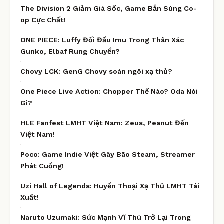
The Division 2 Giảm Giá Sốc, Game Bắn Súng Co-
op Cực Chất!
ONE PIECE: Luffy Đối Đầu Imu Trong Thân Xác
Gunko, Elbaf Rung Chuyển?
Chovy LCK: GenG Chovy soán ngôi xạ thủ?
One Piece Live Action: Chopper Thế Nào? Oda Nói
Gì?
HLE Fanfest LMHT Việt Nam: Zeus, Peanut Đến
Việt Nam!
Poco: Game Indie Việt Gây Bão Steam, Streamer
Phát Cuồng!
Uzi Hall of Legends: Huyền Thoại Xạ Thủ LMHT Tái
Xuất!
Naruto Uzumaki: Sức Mạnh Vĩ Thú Trở Lại Trong