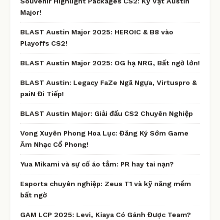
Souvenir Highlight Packages CS2: Kỷ Vật Austin
Major!
BLAST Austin Major 2025: HEROIC & B8 vào
Playoffs CS2!
BLAST Austin Major 2025: OG hạ NRG, Bất ngờ lớn!
BLAST Austin: Legacy FaZe Ngã Ngựa, Virtuspro &
paiN Đi Tiếp!
BLAST Austin Major: Giải đấu CS2 Chuyên Nghiệp
Vong Xuyên Phong Hoa Lục: Đăng Ký Sớm Game
Âm Nhạc Cổ Phong!
Yua Mikami và sự cố áo tắm: PR hay tai nạn?
Esports chuyên nghiệp: Zeus T1 và kỹ năng mềm
bất ngờ
GAM LCP 2025: Levi, Kiaya Có Gánh Được Team?