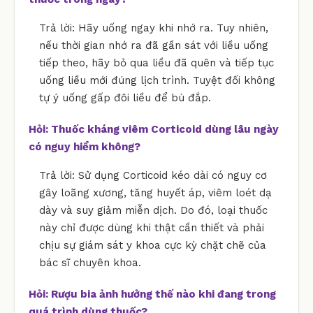
Trả lời: Hãy uống ngay khi nhớ ra. Tuy nhiên,
nếu thời gian nhớ ra đã gần sát với liều uống
tiếp theo, hãy bỏ qua liều đã quên và tiếp tục
uống liều mới đúng lịch trình. Tuyệt đối không
tự ý uống gấp đôi liều để bù đắp.
Hỏi: Thuốc kháng viêm Corticoid dùng lâu ngày
có nguy hiểm không?
Trả lời: Sử dụng Corticoid kéo dài có nguy cơ
gây loãng xương, tăng huyết áp, viêm loét dạ
dày và suy giảm miễn dịch. Do đó, loại thuốc
này chỉ được dùng khi thật cần thiết và phải
chịu sự giám sát y khoa cực kỳ chặt chẽ của
bác sĩ chuyên khoa.
Hỏi: Rượu bia ảnh hưởng thế nào khi đang trong
quá trình dùng thuốc?