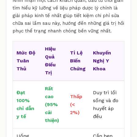
Nhìn nhận một cách khách quan, đầu tư thời gian
tìm hiểu kỹ lưỡng về liệu pháp dược lý chính là
giải pháp kinh tế nhất giúp tiết kiệm chi phí sửa
chữa sai lầm sau này, hướng đến những giá trị hồi
phục thể trạng nhanh chóng bền vững nhất.
Hiệu
Mức Độ
Tỉ Lệ
Khuyến
Quả
Tuân
Biến
Nghị Y
Điều
Thủ
Chứng
Khoa
Trị
Rất
Đạt
Duy trì lối
cao
Thấp
100%
sống và đo
(95%
(<
chỉ dẫn
huyết áp
cải
2%)
y tế
đều
thiện)
Uống
Cần hẹn