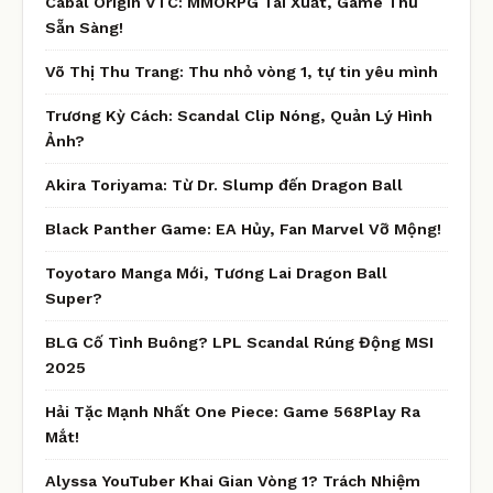
Cabal Origin VTC: MMORPG Tái Xuất, Game Thủ
Sẵn Sàng!
Võ Thị Thu Trang: Thu nhỏ vòng 1, tự tin yêu mình
Trương Kỳ Cách: Scandal Clip Nóng, Quản Lý Hình
Ảnh?
Akira Toriyama: Từ Dr. Slump đến Dragon Ball
Black Panther Game: EA Hủy, Fan Marvel Vỡ Mộng!
Toyotaro Manga Mới, Tương Lai Dragon Ball
Super?
BLG Cố Tình Buông? LPL Scandal Rúng Động MSI
2025
Hải Tặc Mạnh Nhất One Piece: Game 568Play Ra
Mắt!
Alyssa YouTuber Khai Gian Vòng 1? Trách Nhiệm