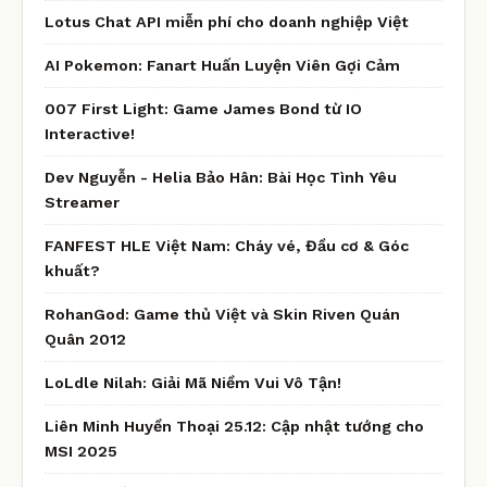
Lotus Chat API miễn phí cho doanh nghiệp Việt
AI Pokemon: Fanart Huấn Luyện Viên Gợi Cảm
007 First Light: Game James Bond từ IO
Interactive!
Dev Nguyễn - Helia Bảo Hân: Bài Học Tình Yêu
Streamer
FANFEST HLE Việt Nam: Cháy vé, Đầu cơ & Góc
khuất?
RohanGod: Game thủ Việt và Skin Riven Quán
Quân 2012
LoLdle Nilah: Giải Mã Niềm Vui Vô Tận!
Liên Minh Huyền Thoại 25.12: Cập nhật tướng cho
MSI 2025