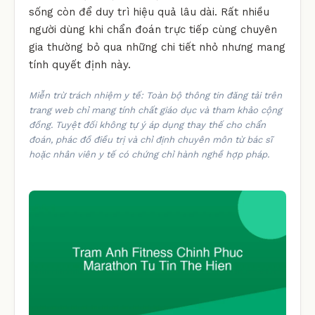
sống còn để duy trì hiệu quả lâu dài. Rất nhiều
người dùng khi chẩn đoán trực tiếp cùng chuyên
gia thường bỏ qua những chi tiết nhỏ nhưng mang
tính quyết định này.
Miễn trừ trách nhiệm y tế: Toàn bộ thông tin đăng tải trên
trang web chỉ mang tính chất giáo dục và tham khảo cộng
đồng. Tuyệt đối không tự ý áp dụng thay thế cho chẩn
đoán, phác đồ điều trị và chỉ định chuyên môn từ bác sĩ
hoặc nhân viên y tế có chứng chỉ hành nghề hợp pháp.