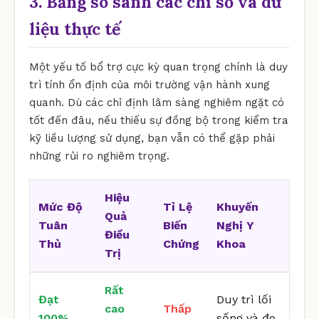
3. Bảng so sánh các chỉ số và dữ
liệu thực tế
Một yếu tố bổ trợ cực kỳ quan trọng chính là duy
trì tính ổn định của môi trường vận hành xung
quanh. Dù các chỉ định lâm sàng nghiêm ngặt có
tốt đến đâu, nếu thiếu sự đồng bộ trong kiểm tra
kỹ liều lượng sử dụng, bạn vẫn có thể gặp phải
những rủi ro nghiêm trọng.
Hiệu
Mức Độ
Tỉ Lệ
Khuyến
Quả
Tuân
Biến
Nghị Y
Điều
Thủ
Chứng
Khoa
Trị
Rất
Đạt
Duy trì lối
cao
Thấp
100%
sống và đo