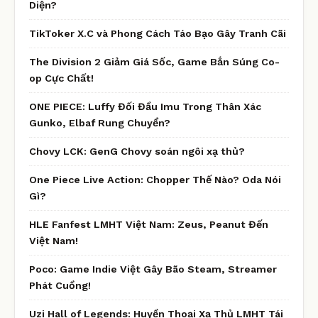
Diện?
TikToker X.C và Phong Cách Táo Bạo Gây Tranh Cãi
The Division 2 Giảm Giá Sốc, Game Bắn Súng Co-
op Cực Chất!
ONE PIECE: Luffy Đối Đầu Imu Trong Thân Xác
Gunko, Elbaf Rung Chuyển?
Chovy LCK: GenG Chovy soán ngôi xạ thủ?
One Piece Live Action: Chopper Thế Nào? Oda Nói
Gì?
HLE Fanfest LMHT Việt Nam: Zeus, Peanut Đến
Việt Nam!
Poco: Game Indie Việt Gây Bão Steam, Streamer
Phát Cuồng!
Uzi Hall of Legends: Huyền Thoại Xạ Thủ LMHT Tái