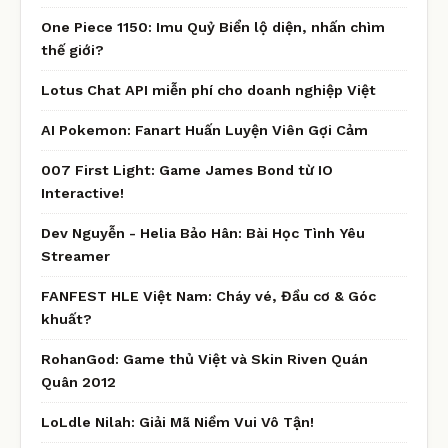
One Piece 1150: Imu Quỷ Biển lộ diện, nhấn chìm
thế giới?
Lotus Chat API miễn phí cho doanh nghiệp Việt
AI Pokemon: Fanart Huấn Luyện Viên Gợi Cảm
007 First Light: Game James Bond từ IO
Interactive!
Dev Nguyễn - Helia Bảo Hân: Bài Học Tình Yêu
Streamer
FANFEST HLE Việt Nam: Cháy vé, Đầu cơ & Góc
khuất?
RohanGod: Game thủ Việt và Skin Riven Quán
Quân 2012
LoLdle Nilah: Giải Mã Niềm Vui Vô Tận!