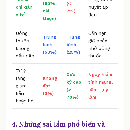
(95%
(<
chỉ dẫn
huyết áp
cải
2%)
y tế
đều
thiện)
Uống
Cần hẹn
Trung
Trung
thuốc
giờ nhắc
bình
bình
không
nhở uống
(50%)
(25%)
đều đặn
thuốc
Tự ý
Cực
Nguy hiểm
tăng
Không
kỳ cao
tính mạng,
giảm
đạt
(>
cấm tự ý
liều
(0%)
70%)
làm
hoặc bỏ
4. Những sai lầm phổ biến và