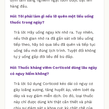
định lâm sàng nghiêm ngặt luôn được đặt lên
hàng đầu.
Hỏi: Tôi phải làm gì nếu lỡ quên một liều uống
thuốc trong ngày?
Trả lời: Hãy uống ngay khi nhớ ra. Tuy nhiên,
nếu thời gian nhớ ra đã gần sát với liều uống
tiếp theo, hãy bỏ qua liều đã quên và tiếp tục
uống liều mới đúng lịch trình. Tuyệt đối không
tự ý uống gấp đôi liều để bù đắp.
Hỏi: Thuốc kháng viêm Corticoid dùng lâu ngày
có nguy hiểm không?
Trả lời: Sử dụng Corticoid kéo dài có nguy cơ
gây loãng xương, tăng huyết áp, viêm loét dạ
dày và suy giảm miễn dịch. Do đó, loại thuốc
này chỉ được dùng khi thật cần thiết và phải
chịu sự giám sát y khoa cực kỳ chặt chẽ của