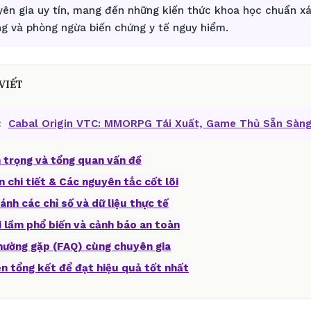
yên gia uy tín, mang đến những kiến thức khoa học chuẩn xá
g và phòng ngừa biến chứng y tế nguy hiểm.
VIẾT
:
Cabal Origin VTC: MMORPG Tái Xuất, Game Thủ Sẵn Sàng
 trọng và tổng quan vấn đề
n chi tiết & Các nguyên tắc cốt lõi
ánh các chỉ số và dữ liệu thực tế
i lầm phổ biến và cảnh báo an toàn
thường gặp (FAQ) cùng chuyên gia
ên tổng kết để đạt hiệu quả tốt nhất