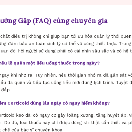
hường Gặp (FAQ) cùng chuyên gia
 chất điều trị không chỉ giúp bạn tối ưu hóa quản lý thói qu
ng đảm bảo an toàn sinh lý cơ thể vô cùng thiết thực. Trong
quan đòi hỏi người sử dụng phải có cái nhìn sâu sắc và có hệ 
ì nếu lỡ quên một liều uống thuốc trong ngày?
ngay khi nhớ ra. Tuy nhiên, nếu thời gian nhớ ra đã gần sát vớ
iều đã quên và tiếp tục uống liều mới đúng lịch trình. Tuyệt 
 đắp.
iêm Corticoid dùng lâu ngày có nguy hiểm không?
orticoid kéo dài có nguy cơ gây loãng xương, tăng huyết áp, 
. Do đó, loại thuốc này chỉ được dùng khi thật cần thiết và p
t chẽ của bác sĩ chuyên khoa.