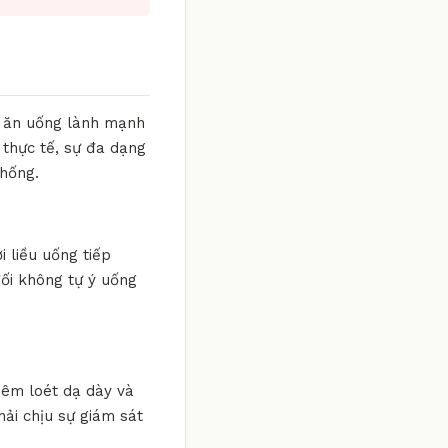
en ăn uống lành mạnh
 thực tế, sự đa dạng
thống.
i liều uống tiếp
đối không tự ý uống
viêm loét dạ dày và
hải chịu sự giám sát