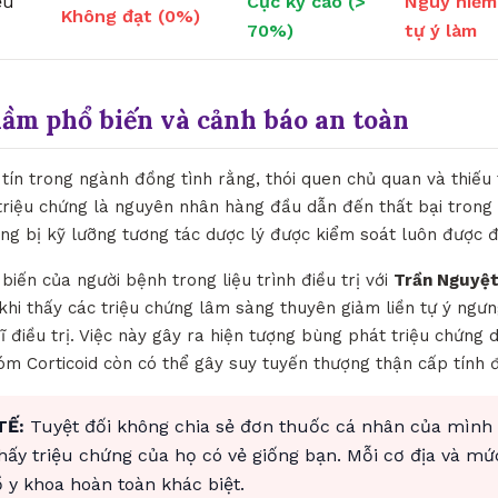
ều
Cực kỳ cao (>
Nguy hiểm
Không đạt (0%)
70%)
tự ý làm
lầm phổ biến và cảnh báo an toàn
tín trong ngành đồng tình rằng, thói quen chủ quan và thiếu
triệu chứng là nguyên nhân hàng đầu dẫn đến thất bại trong v
ang bị kỹ lưỡng tương tác dược lý được kiểm soát luôn được 
biến của người bệnh trong liệu trình điều trị với
Trần Nguyệt
khi thấy các triệu chứng lâm sàng thuyên giảm liền tự ý ng
 điều trị. Việc này gây ra hiện tượng bùng phát triệu chứng 
hóm Corticoid còn có thể gây suy tuyến thượng thận cấp tính 
TẾ:
Tuyệt đối không chia sẻ đơn thuốc cá nhân của mình
thấy triệu chứng của họ có vẻ giống bạn. Mỗi cơ địa và mứ
y khoa hoàn toàn khác biệt.