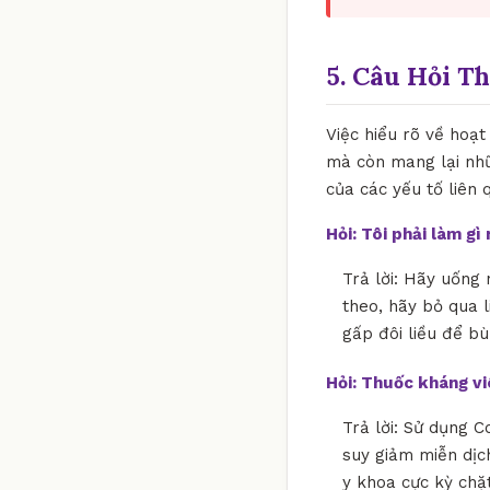
5. Câu Hỏi T
Việc hiểu rõ về hoạt
mà còn mang lại nhữ
của các yếu tố liên 
Hỏi: Tôi phải làm g
Trả lời: Hãy uống 
theo, hãy bỏ qua l
gấp đôi liều để bù
Hỏi: Thuốc kháng v
Trả lời: Sử dụng C
suy giảm miễn dịch
y khoa cực kỳ chặ