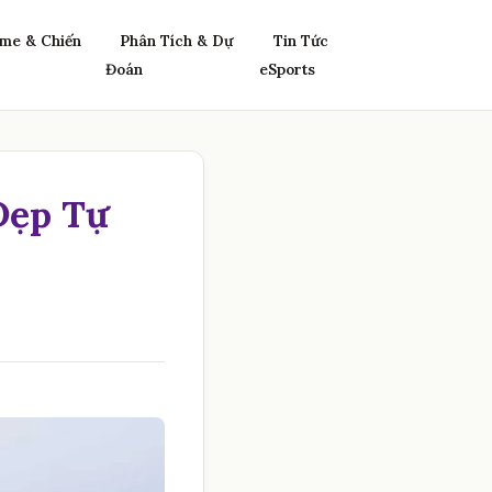
me & Chiến
Phân Tích & Dự
Tin Tức
Đoán
eSports
Đẹp Tự