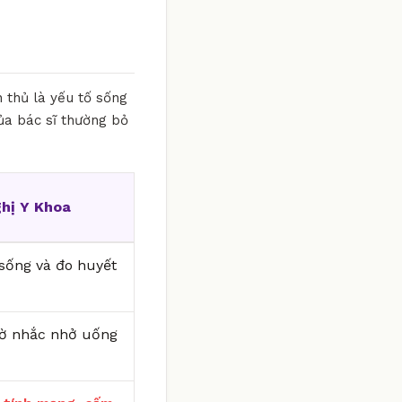
 thủ là yếu tố sống
của bác sĩ thường bỏ
hị Y Khoa
i sống và đo huyết
iờ nhắc nhở uống