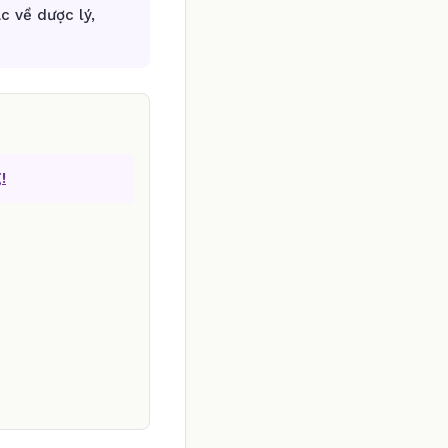
c về dược lý,
!