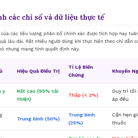
nh các chỉ số và dữ liệu thực tế
 của các liều lượng phân bổ chính xác được tích hợp hay tuân
quả lâu dài. Rất nhiều người dùng khi thực hiện theo chỉ dẫn 
nhỏ nhưng mang tính quyết định này.
Tỉ Lệ Biến
ủ
Hiệu Quả Điều Trị
Khuyến Ng
Chứng
 y
Rất cao (95% cải
Duy trì lố
Thấp (< 2%)
thiện)
áp đều
g
Trung bình
Cần hẹn g
Trung bình (50%)
(25%)
thuốc