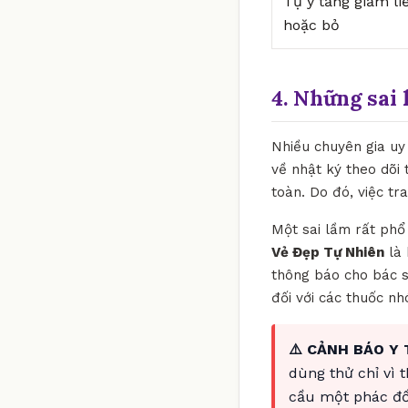
Tự ý tăng giảm li
hoặc bỏ
4. Những sai 
Nhiều chuyên gia uy 
về nhật ký theo dõi 
toàn. Do đó, việc tr
Một sai lầm rất phổ 
Vẻ Đẹp Tự Nhiên
là 
thông báo cho bác sĩ
đối với các thuốc n
⚠️ CẢNH BÁO Y 
dùng thử chỉ vì 
cầu một phác đồ 