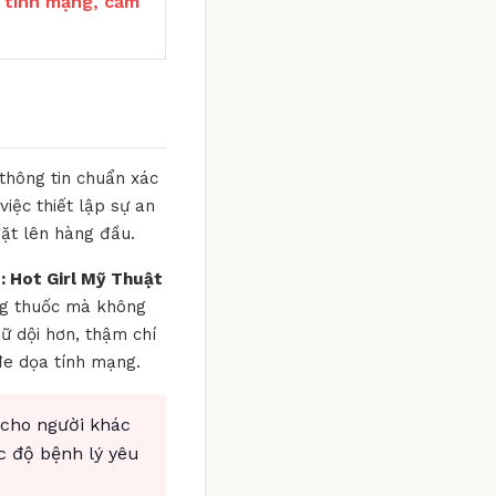
 tính mạng, cấm
 thông tin chuẩn xác
iệc thiết lập sự an
đặt lên hàng đầu.
: Hot Girl Mỹ Thuật
ưng thuốc mà không
dữ dội hơn, thậm chí
đe dọa tính mạng.
 cho người khác
c độ bệnh lý yêu