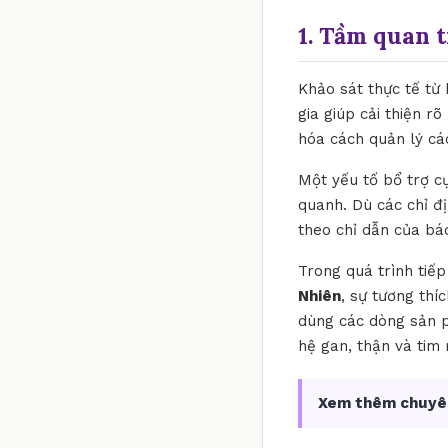
1. Tầm quan 
Khảo sát thực tế từ
gia giúp cải thiện r
hóa cách quản lý cá
Một yếu tố bổ trợ c
quanh. Dù các chỉ đ
theo chỉ dẫn của bác
Trong quá trình tiế
Nhiên
, sự tương thí
dùng các dòng sản p
hệ gan, thận và tim
Xem thêm chuyê