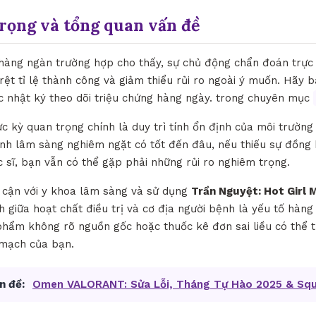
trọng và tổng quan vấn đề
 hàng ngàn trường hợp cho thấy, sự chủ động chẩn đoán trực
õ rệt tỉ lệ thành công và giảm thiểu rủi ro ngoài ý muốn. Hãy b
c nhật ký theo dõi triệu chứng hàng ngày. trong chuyên mục
ực kỳ quan trọng chính là duy trì tính ổn định của môi trườn
ịnh lâm sàng nghiêm ngặt có tốt đến đâu, nếu thiếu sự đồng 
 sĩ, bạn vẫn có thể gặp phải những rủi ro nghiêm trọng.
p cận với y khoa lâm sàng và sử dụng
Trần Nguyệt: Hot Girl
ch giữa hoạt chất điều trị và cơ địa người bệnh là yếu tố hàn
hẩm không rõ nguồn gốc hoặc thuốc kê đơn sai liều có thể tr
 mạch của bạn.
n đề:
Omen VALORANT: Sửa Lỗi, Tháng Tự Hào 2025 & Sq