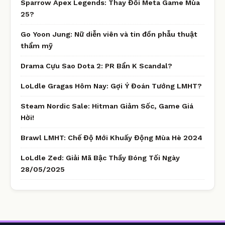
Sparrow Apex Legends: Thay Đổi Meta Game Mùa
25?
Go Yoon Jung: Nữ diễn viên và tin đồn phẫu thuật
thẩm mỹ
Drama Cựu Sao Dota 2: PR Bẩn K Scandal?
LoLdle Gragas Hôm Nay: Gợi Ý Đoán Tướng LMHT?
Steam Nordic Sale: Hitman Giảm Sốc, Game Giá
Hời!
Brawl LMHT: Chế Độ Mới Khuấy Động Mùa Hè 2024
LoLdle Zed: Giải Mã Bậc Thầy Bóng Tối Ngày
28/05/2025