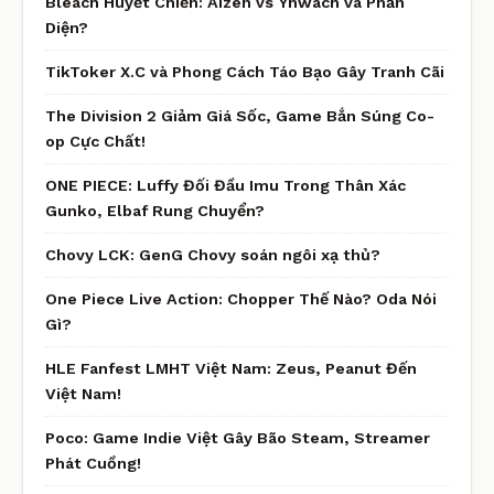
Bleach Huyết Chiến: Aizen vs Yhwach và Phản
Diện?
TikToker X.C và Phong Cách Táo Bạo Gây Tranh Cãi
The Division 2 Giảm Giá Sốc, Game Bắn Súng Co-
op Cực Chất!
ONE PIECE: Luffy Đối Đầu Imu Trong Thân Xác
Gunko, Elbaf Rung Chuyển?
Chovy LCK: GenG Chovy soán ngôi xạ thủ?
One Piece Live Action: Chopper Thế Nào? Oda Nói
Gì?
HLE Fanfest LMHT Việt Nam: Zeus, Peanut Đến
Việt Nam!
Poco: Game Indie Việt Gây Bão Steam, Streamer
Phát Cuồng!