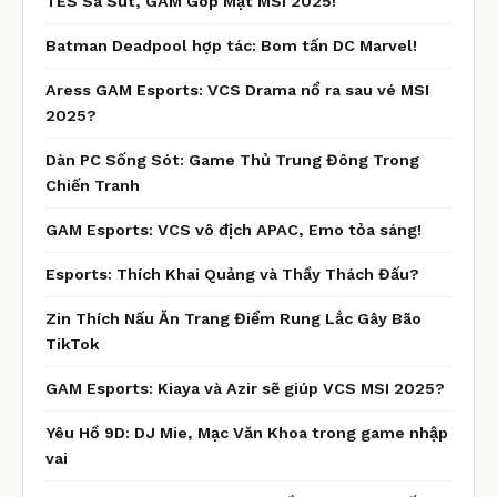
TES Sa Sút, GAM Góp Mặt MSI 2025!
Batman Deadpool hợp tác: Bom tấn DC Marvel!
Aress GAM Esports: VCS Drama nổ ra sau vé MSI
2025?
Dàn PC Sống Sót: Game Thủ Trung Đông Trong
Chiến Tranh
GAM Esports: VCS vô địch APAC, Emo tỏa sáng!
Esports: Thích Khai Quảng và Thầy Thách Đấu?
Zin Thích Nấu Ăn Trang Điểm Rung Lắc Gây Bão
TikTok
GAM Esports: Kiaya và Azir sẽ giúp VCS MSI 2025?
Yêu Hồ 9D: DJ Mie, Mạc Văn Khoa trong game nhập
vai