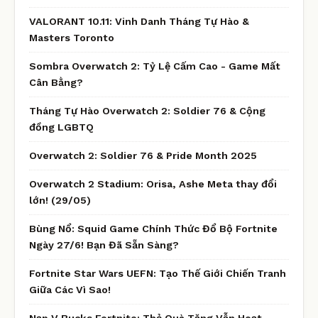
VALORANT 10.11: Vinh Danh Tháng Tự Hào &
Masters Toronto
Sombra Overwatch 2: Tỷ Lệ Cấm Cao - Game Mất
Cân Bằng?
Tháng Tự Hào Overwatch 2: Soldier 76 & Cộng
đồng LGBTQ
Overwatch 2: Soldier 76 & Pride Month 2025
Overwatch 2 Stadium: Orisa, Ashe Meta thay đổi
lớn! (29/05)
Bùng Nổ: Squid Game Chính Thức Đổ Bộ Fortnite
Ngày 27/6! Bạn Đã Sẵn Sàng?
Fortnite Star Wars UEFN: Tạo Thế Giới Chiến Tranh
Giữa Các Vì Sao!
Nạp V Bucks Fortnite: Thẻ Quà Tặng Vẫn Hoạt