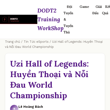
Đội
Game
Giải
Kế
DODT2
Tuyển
Đấu
Quả
Training
&
Tuyển
WorkShop
Thủ
Trang chủ
/
Tin Tức eSports
/ Uzi Hall of Legends: Huyền Thoại
và Nỗi Đau World Championship
Uzi Hall of Legends:
Huyền Thoại và Nỗi
Đau World
Championship
Lê Hoàng Bách