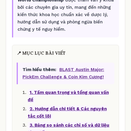
bởi các chuyên gia uy tín, mang đến những
kiến thức khoa học chuẩn xác về dược lý,
hướng dẫn sử dụng và phòng ngừa biến
chứng y tế nguy hiểm.
📍 MỤC LỤC BÀI VIẾT
Tìm hiểu thêm:
BLAST Austin Major:
PickEm Challenge & Coin Kim Cương!
1. Tầm quan trọng và tổng quan vấn
đề
2. Hướng dẫn chi tiết & Các nguyên
tắc cốt lõi
3. Bảng so sánh các chỉ số và dữ liệu