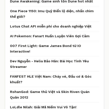
Dune Awakening: Game sinh tồn Dune hot nhất
One Piece 1150: Imu Quỷ Biển lộ diện, nhấn chìm
thế giới?
Lotus Chat API miễn phí cho doanh nghiệp Việt
AI Pokemon: Fanart Huấn Luyện Viên Gợi Cảm
007 First Light: Game James Bond từ IO
Interactive!
Dev Nguyễn - Helia Bảo Hân: Bài Học Tình Yêu
Streamer
FANFEST HLE Việt Nam: Cháy vé, Đầu cơ & Góc
khuất?
RohanGod: Game thủ Việt và Skin Riven Quán
Quân 2012
LoLdle Nilah: Giải Mã Niềm Vui Vô Tận!