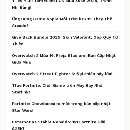
T1 vs HLE: Tâm Điểm LCK Mùa Xuân 2025, Tranh
Nhì Bảng!
Ứng Dụng Game Apple Mới Trên iOS 19 Thay Thế
Arcade?
Give Back Bundle 2025: Skin Valorant, Góp Quỹ Từ
Thiện!
Overwatch 2 Mùa 16: Freja Stadium, Bản Cập Nhật
Giữa Mùa
Overwatch 2 Street Fighter 6: Đại chiến nảy lửa!
Tfue Fortnite: Chơi Game trên Máy Bay Nhờ
Starlink!
Fortnite: Chewbacca ra mắt trong bản cập nhật
Star Wars!
Peterbot vs Stable Ronaldo: 1v1 Fortnite Giải
$25K!