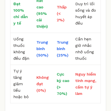
Rất
Đạt
Duy trì lối
cao
Thấp
100%
sống và đo
(95%
(<
chỉ dẫn
huyết áp
cải
2%)
y tế
đều
thiện)
Uống
Cần hẹn
Trung
Trung
thuốc
giờ nhắc
bình
bình
không
nhở uống
(50%)
(25%)
đều đặn
thuốc
Tự ý
Cực
Nguy hiểm
tăng
Không
kỳ cao
tính mạng,
giảm
đạt
(>
cấm tự ý
liều
(0%)
70%)
làm
hoặc bỏ