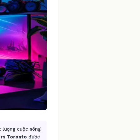
t lượng cuộc sống
ers Toronto
được