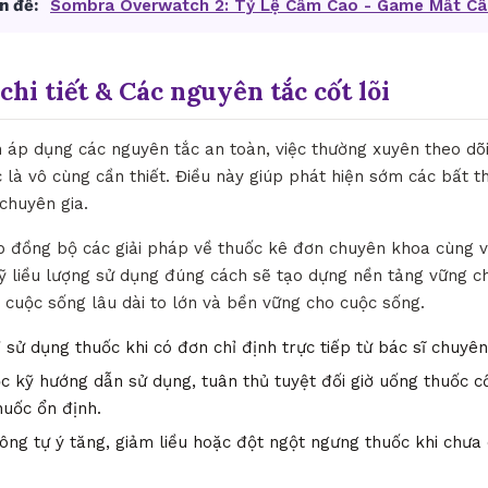
n đề:
Sombra Overwatch 2: Tỷ Lệ Cấm Cao - Game Mất C
chi tiết & Các nguyên tắc cốt lõi
h áp dụng các nguyên tắc an toàn, việc thường xuyên theo dõ
 là vô cùng cần thiết. Điều này giúp phát hiện sớm các bất t
 chuyên gia.
ợp đồng bộ các giải pháp về thuốc kê đơn chuyên khoa cùng vớ
kỹ liều lượng sử dụng đúng cách sẽ tạo dựng nền tảng vững c
 cuộc sống lâu dài to lớn và bền vững cho cuộc sống.
 sử dụng thuốc khi có đơn chỉ định trực tiếp từ bác sĩ chuyê
 kỹ hướng dẫn sử dụng, tuân thủ tuyệt đối giờ uống thuốc c
huốc ổn định.
ng tự ý tăng, giảm liều hoặc đột ngột ngưng thuốc khi chưa 