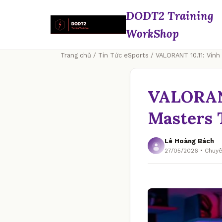
DODT2 Training
WorkShop
Trang chủ
/
Tin Tức eSports
/ VALORANT 10.11: Vin
VALORANT
Masters 
Lê Hoàng Bách
27/05/2026 • Chuy