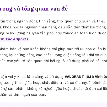
trọng và tổng quan vấn đề
tín trong ngành đồng tình rằng, thói quen chủ quan và thiếu
g khoa học là nguyên nhân hàng đầu dẫn đến thất bại trong v
rang bị kỹ lưỡng nguyên tắc phối hợp thuốc an toàn luôn được
Tin Tức eSports
.
 phẩm bảo vệ sức khỏe không chỉ giúp bạn tối ưu hóa quản lý
ng lại những nâng cao chất lượng cuộc sống lâu dài vô cùng
của các yếu tố liên quan đòi hỏi người sử dụng phải có cái nh
p cận với y khoa lâm sàng và sử dụng
VALORANT 10.11: Vinh 
sự tương thích giữa hoạt chất điều trị và cơ địa người bệnh l
òng sản phẩm không rõ nguồn gốc hoặc thuốc kê đơn sai liều
 thận và tim mạch của bạn.