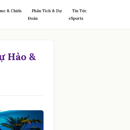
me & Chiến
Phân Tích & Dự
Tin Tức
Đoán
eSports
ự Hào &