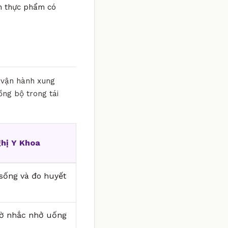
óm thực phẩm có
g vận hành xung
ồng bộ trong tái
hị Y Khoa
i sống và đo huyết
iờ nhắc nhở uống