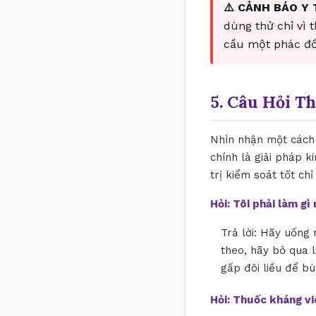
⚠️ CẢNH BÁO Y 
dùng thử chỉ vì 
cầu một phác đồ 
5. Câu Hỏi T
Nhìn nhận một cách 
chính là giải pháp k
trị kiểm soát tốt ch
Hỏi: Tôi phải làm g
Trả lời: Hãy uống 
theo, hãy bỏ qua l
gấp đôi liều để bù
Hỏi: Thuốc kháng v