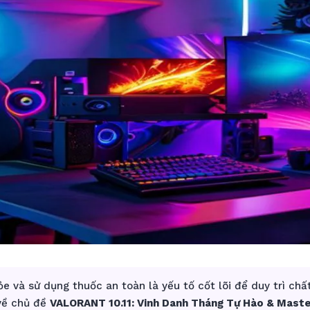
e và sử dụng thuốc an toàn là yếu tố cốt lõi để duy trì chấ
 về chủ đề
VALORANT 10.11: Vinh Danh Tháng Tự Hào & Mast