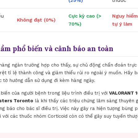
(25%)
thuốc
ều
Cực kỳ cao (>
Nguy hiểm
Không đạt (0%)
70%)
tự ý làm
lầm phổ biến và cảnh báo an toàn
 hàng ngàn trường hợp cho thấy, sự chủ động chẩn đoán trực
õ rệt tỉ lệ thành công và giảm thiểu rủi ro ngoài ý muốn. Hãy b
c tờ hướng dẫn sử dụng đi kèm hàng ngày.
biến của người bệnh trong liệu trình điều trị với
VALORANT 10
sters Toronto
là khi thấy các triệu chứng lâm sàng thuyên g
g báo cho bác sĩ điều trị. Việc này gây ra hiện tượng bùng p
i với các thuốc nhóm Corticoid còn có thể gây suy tuyến thư