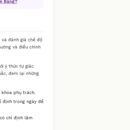
ân Bằng?
i và đánh giá chế độ
hường và điều chỉnh
i ý thức tự giác
hắc, đem lại những
n khoa phụ trách.
ố định trong ngày để
có chỉ định lâm