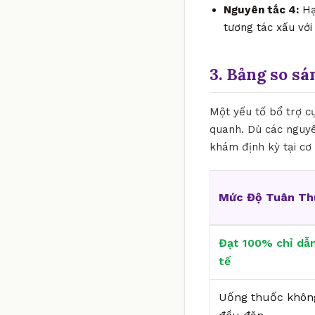
Nguyên tắc 4:
Hạ
tương tác xấu với
3. Bảng so sá
Một yếu tố bổ trợ c
quanh. Dù các nguyê
khám định kỳ tại cơ 
Mức Độ Tuân Th
Đạt 100% chỉ dẫn
tế
Uống thuốc khôn