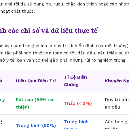
n chế tối đa sử dụng bia rượu, chất kích thích hoặc các nh
 hoạt chất thuốc.
nh các chỉ số và dữ liệu thực tế
ực kỳ quan trọng chính là duy trì tính ổn định của môi trườn
n tắc phối hợp thuốc an toàn có tốt đến đâu, nếu thiếu sự đ
sở y tế, bạn vẫn có thể gặp phải những rủi ro nghiêm trọng.
Tỉ Lệ Biến
ủ
Hiệu Quả Điều Trị
Khuyến Ng
Chứng
 y
Rất cao (95% cải
Duy trì lố
Thấp (< 2%)
thiện)
áp đều
g
Trung bình
Cần hẹn g
Trung bình (50%)