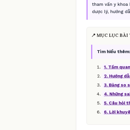
tham vấn y khoa 
dược lý, hướng d
📍 MỤC LỤC BÀI 
Tìm hiểu thêm
1. Tầm quan
2. Hướng dẫ
3. Bảng so s
4. Những sa
5. Câu hỏi 
6. Lời khuy