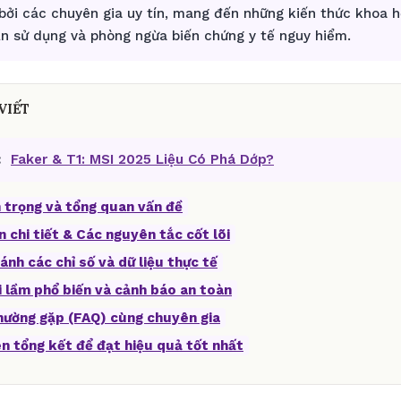
bởi các chuyên gia uy tín, mang đến những kiến thức khoa 
ẫn sử dụng và phòng ngừa biến chứng y tế nguy hiểm.
VIẾT
:
Faker & T1: MSI 2025 Liệu Có Phá Dớp?
 trọng và tổng quan vấn đề
n chi tiết & Các nguyên tắc cốt lõi
ánh các chỉ số và dữ liệu thực tế
i lầm phổ biến và cảnh báo an toàn
thường gặp (FAQ) cùng chuyên gia
ên tổng kết để đạt hiệu quả tốt nhất