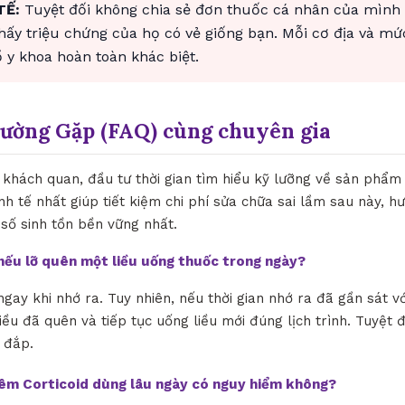
TẾ:
Tuyệt đối không chia sẻ đơn thuốc cá nhân của mình
thấy triệu chứng của họ có vẻ giống bạn. Mỗi cơ địa và mứ
y khoa hoàn toàn khác biệt.
hường Gặp (FAQ) cùng chuyên gia
khách quan, đầu tư thời gian tìm hiểu kỹ lưỡng về sản phẩm
inh tế nhất giúp tiết kiệm chi phí sửa chữa sai lầm sau này, 
ỉ số sinh tồn bền vững nhất.
ì nếu lỡ quên một liều uống thuốc trong ngày?
ngay khi nhớ ra. Tuy nhiên, nếu thời gian nhớ ra đã gần sát vớ
iều đã quên và tiếp tục uống liều mới đúng lịch trình. Tuyệt 
 đắp.
iêm Corticoid dùng lâu ngày có nguy hiểm không?