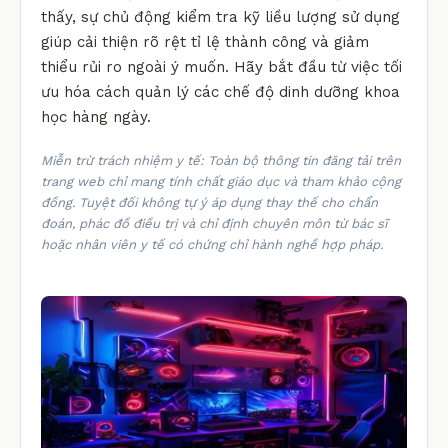
thấy, sự chủ động kiểm tra kỹ liều lượng sử dụng
giúp cải thiện rõ rệt tỉ lệ thành công và giảm
thiểu rủi ro ngoài ý muốn. Hãy bắt đầu từ việc tối
ưu hóa cách quản lý các chế độ dinh dưỡng khoa
học hàng ngày.
Miễn trừ trách nhiệm y tế: Toàn bộ thông tin đăng tải trên
trang web chỉ mang tính chất giáo dục và tham khảo cộng
đồng. Tuyệt đối không tự ý áp dụng thay thế cho chẩn
đoán, phác đồ điều trị và chỉ định chuyên môn từ bác sĩ
hoặc nhân viên y tế có chứng chỉ hành nghề hợp pháp.