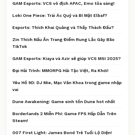
GAM Esports: VCS vô địch APAC, Emo tỏa sáng!
Loki One Piece: Trái Ác Quỷ và Bí Mật Elbaf?
Esports: Thích Khai Quảng và Thầy Thách Đấu?
Zin Thích Nấu Ăn Trang Điểm Rung Lắc Gây Bão
TikTok
GAM Esports: Kiaya và Azir sẽ giúp VCS MSI 2025?
Đại Hải Trình: MMORPG Hải Tặc Việt, Ra Khơi!
Yêu Hồ 9D: DJ Mie, Mạc Văn Khoa trong game nhập
vai
Dune Awakening: Game sinh tồn Dune hot nhất
Borderlands 2 Miễn Phí: Game FPS Hấp Dẫn Trên
Steam!
007 First Light: James Bond Trẻ Tuổi Lộ Diện!