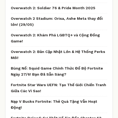
Overwatch 2: Soldier 76 & Pride Month 2025
Overwatch 2 Stadium: Orisa, Ashe Meta thay đổi
lớn! (29/05)
Overwatch 2: Khám Phá LGBTQ+ và Cộng Đồng
Game!
Overwatch 2: Bản Cập Nhật Lớn & Hệ Thống Perks
Mới!
Bùng Nổ: Squid Game Chính Thức Đổ Bộ Fortnite
Ngày 27/6! Bạn Đã Sẵn Sàng?
Fortnite Star Wars UEFN: Tạo Thế Giới Chiến Tranh
Giữa Các Vì Sao!
Nạp V Bucks Fortnite: Thẻ Quà Tặng Vẫn Hoạt
Động!
Fortnite Reload: Sự Thật Về Tin Đồn Chapter 6?