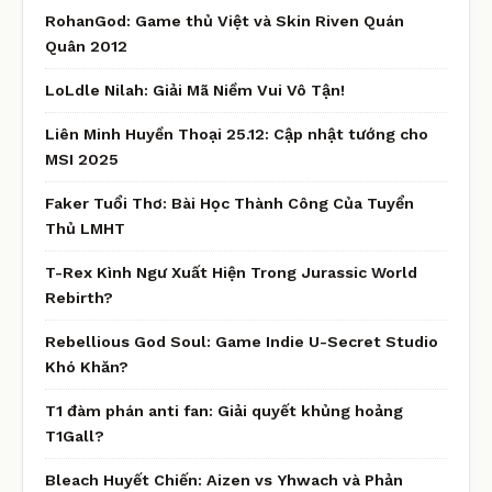
RohanGod: Game thủ Việt và Skin Riven Quán
Quân 2012
LoLdle Nilah: Giải Mã Niềm Vui Vô Tận!
Liên Minh Huyền Thoại 25.12: Cập nhật tướng cho
MSI 2025
Faker Tuổi Thơ: Bài Học Thành Công Của Tuyển
Thủ LMHT
T-Rex Kình Ngư Xuất Hiện Trong Jurassic World
Rebirth?
Rebellious God Soul: Game Indie U-Secret Studio
Khó Khăn?
T1 đàm phán anti fan: Giải quyết khủng hoảng
T1Gall?
Bleach Huyết Chiến: Aizen vs Yhwach và Phản