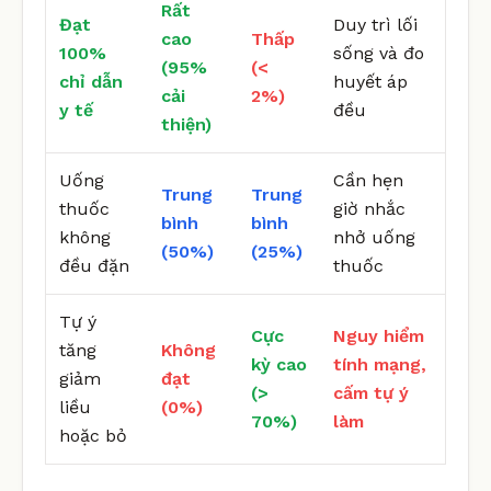
Rất
Đạt
Duy trì lối
cao
Thấp
100%
sống và đo
(95%
(<
chỉ dẫn
huyết áp
cải
2%)
y tế
đều
thiện)
Uống
Cần hẹn
Trung
Trung
thuốc
giờ nhắc
bình
bình
không
nhở uống
(50%)
(25%)
đều đặn
thuốc
Tự ý
Cực
Nguy hiểm
tăng
Không
kỳ cao
tính mạng,
giảm
đạt
(>
cấm tự ý
liều
(0%)
70%)
làm
hoặc bỏ