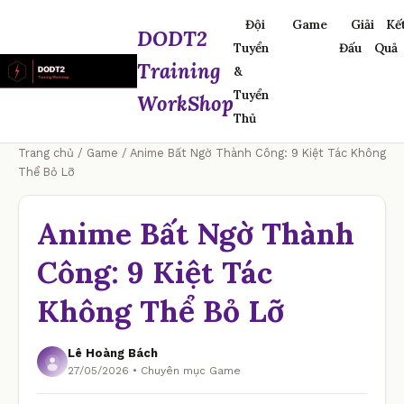
Đội
Game
Giải
Kế
DODT2
Tuyển
Đấu
Quả
Training
&
Tuyển
WorkShop
Thủ
Trang chủ
/
Game
/ Anime Bất Ngờ Thành Công: 9 Kiệt Tác Không
Thể Bỏ Lỡ
Anime Bất Ngờ Thành
Công: 9 Kiệt Tác
Không Thể Bỏ Lỡ
Lê Hoàng Bách
27/05/2026 • Chuyên mục Game