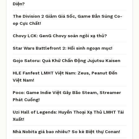
Diện?
The Division 2 Giảm Giá Sốc, Game Bắn Súng Co-
op Cực Chất!
Chovy LCK: GenG Chovy soán ngôi xạ thủ?
Star Wars Battlefront 2: Hồi sinh ngoạn mục!
Gojo Satoru: Quá Khứ Chấn Động Jujutsu Kaisen
HLE Fanfest LMHT Việt Nam: Zeus, Peanut Đến
Việt Nam!
Poco: Game Indie Việt Gây Bão Steam, Streamer
Phát Cuồng!
Uzi Hall of Legends: Huyền Thoại Xạ Thủ LMHT Tái
Xuất!
Nhà Nobita giá bao nhiêu? So kè Biệt thự Conan!