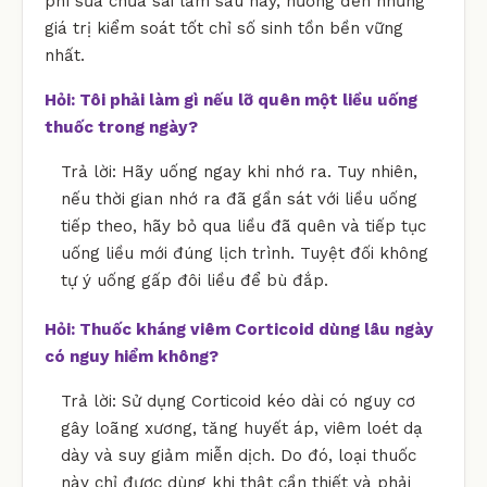
phí sửa chữa sai lầm sau này, hướng đến những
giá trị kiểm soát tốt chỉ số sinh tồn bền vững
nhất.
Hỏi: Tôi phải làm gì nếu lỡ quên một liều uống
thuốc trong ngày?
Trả lời: Hãy uống ngay khi nhớ ra. Tuy nhiên,
nếu thời gian nhớ ra đã gần sát với liều uống
tiếp theo, hãy bỏ qua liều đã quên và tiếp tục
uống liều mới đúng lịch trình. Tuyệt đối không
tự ý uống gấp đôi liều để bù đắp.
Hỏi: Thuốc kháng viêm Corticoid dùng lâu ngày
có nguy hiểm không?
Trả lời: Sử dụng Corticoid kéo dài có nguy cơ
gây loãng xương, tăng huyết áp, viêm loét dạ
dày và suy giảm miễn dịch. Do đó, loại thuốc
này chỉ được dùng khi thật cần thiết và phải