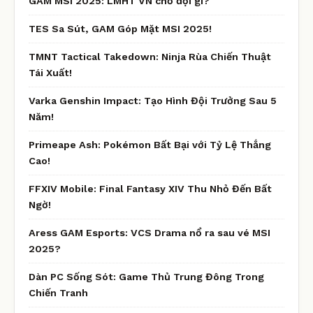
GAM MSI 2025: LMHT VN chờ đợi gì?
TES Sa Sút, GAM Góp Mặt MSI 2025!
TMNT Tactical Takedown: Ninja Rùa Chiến Thuật
Tái Xuất!
Varka Genshin Impact: Tạo Hình Đội Trưởng Sau 5
Năm!
Primeape Ash: Pokémon Bất Bại với Tỷ Lệ Thắng
Cao!
FFXIV Mobile: Final Fantasy XIV Thu Nhỏ Đến Bất
Ngờ!
Aress GAM Esports: VCS Drama nổ ra sau vé MSI
2025?
Dàn PC Sống Sót: Game Thủ Trung Đông Trong
Chiến Tranh