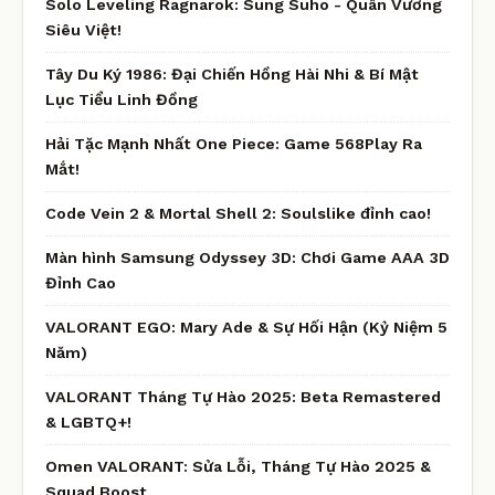
Solo Leveling Ragnarok: Sung Suho - Quân Vương
Siêu Việt!
Tây Du Ký 1986: Đại Chiến Hồng Hài Nhi & Bí Mật
Lục Tiểu Linh Đồng
Hải Tặc Mạnh Nhất One Piece: Game 568Play Ra
Mắt!
Code Vein 2 & Mortal Shell 2: Soulslike đỉnh cao!
Màn hình Samsung Odyssey 3D: Chơi Game AAA 3D
Đỉnh Cao
VALORANT EGO: Mary Ade & Sự Hối Hận (Kỷ Niệm 5
Năm)
VALORANT Tháng Tự Hào 2025: Beta Remastered
& LGBTQ+!
Omen VALORANT: Sửa Lỗi, Tháng Tự Hào 2025 &
Squad Boost