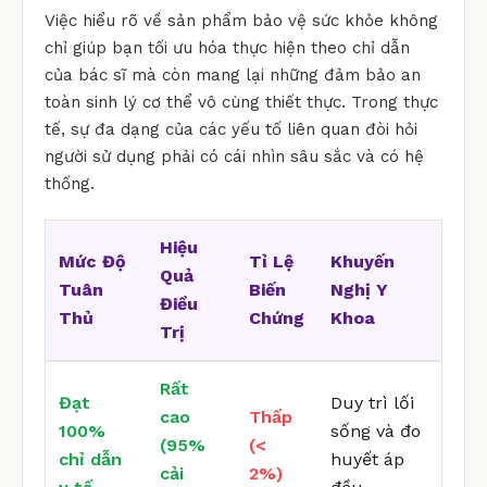
Việc hiểu rõ về sản phẩm bảo vệ sức khỏe không
chỉ giúp bạn tối ưu hóa thực hiện theo chỉ dẫn
của bác sĩ mà còn mang lại những đảm bảo an
toàn sinh lý cơ thể vô cùng thiết thực. Trong thực
tế, sự đa dạng của các yếu tố liên quan đòi hỏi
người sử dụng phải có cái nhìn sâu sắc và có hệ
thống.
Hiệu
Mức Độ
Tỉ Lệ
Khuyến
Quả
Tuân
Biến
Nghị Y
Điều
Thủ
Chứng
Khoa
Trị
Rất
Đạt
Duy trì lối
cao
Thấp
100%
sống và đo
(95%
(<
chỉ dẫn
huyết áp
cải
2%)