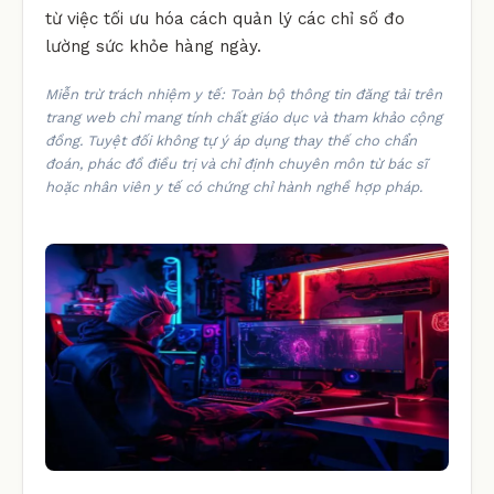
từ việc tối ưu hóa cách quản lý các chỉ số đo
lường sức khỏe hàng ngày.
Miễn trừ trách nhiệm y tế: Toàn bộ thông tin đăng tải trên
trang web chỉ mang tính chất giáo dục và tham khảo cộng
đồng. Tuyệt đối không tự ý áp dụng thay thế cho chẩn
đoán, phác đồ điều trị và chỉ định chuyên môn từ bác sĩ
hoặc nhân viên y tế có chứng chỉ hành nghề hợp pháp.