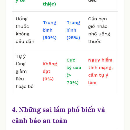
y tế
đều
thiện)
Uống
Cần hẹn
Trung
Trung
thuốc
giờ nhắc
bình
bình
không
nhở uống
(50%)
(25%)
đều đặn
thuốc
Tự ý
Cực
Nguy hiểm
tăng
Không
kỳ cao
tính mạng,
giảm
đạt
(>
cấm tự ý
liều
(0%)
70%)
làm
hoặc bỏ
4. Những sai lầm phổ biến và
cảnh báo an toàn