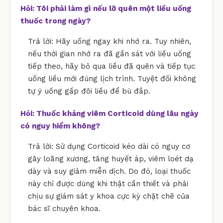
Hỏi: Tôi phải làm gì nếu lỡ quên một liều uống
thuốc trong ngày?
Trả lời: Hãy uống ngay khi nhớ ra. Tuy nhiên,
nếu thời gian nhớ ra đã gần sát với liều uống
tiếp theo, hãy bỏ qua liều đã quên và tiếp tục
uống liều mới đúng lịch trình. Tuyệt đối không
tự ý uống gấp đôi liều để bù đắp.
Hỏi: Thuốc kháng viêm Corticoid dùng lâu ngày
có nguy hiểm không?
Trả lời: Sử dụng Corticoid kéo dài có nguy cơ
gây loãng xương, tăng huyết áp, viêm loét dạ
dày và suy giảm miễn dịch. Do đó, loại thuốc
này chỉ được dùng khi thật cần thiết và phải
chịu sự giám sát y khoa cực kỳ chặt chẽ của
bác sĩ chuyên khoa.