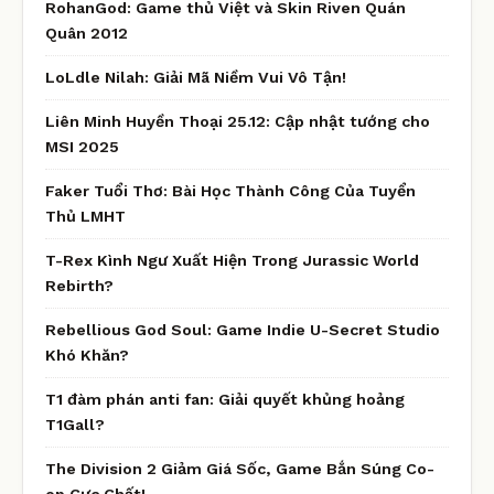
RohanGod: Game thủ Việt và Skin Riven Quán
Quân 2012
LoLdle Nilah: Giải Mã Niềm Vui Vô Tận!
Liên Minh Huyền Thoại 25.12: Cập nhật tướng cho
MSI 2025
Faker Tuổi Thơ: Bài Học Thành Công Của Tuyển
Thủ LMHT
T-Rex Kình Ngư Xuất Hiện Trong Jurassic World
Rebirth?
Rebellious God Soul: Game Indie U-Secret Studio
Khó Khăn?
T1 đàm phán anti fan: Giải quyết khủng hoảng
T1Gall?
The Division 2 Giảm Giá Sốc, Game Bắn Súng Co-
op Cực Chất!