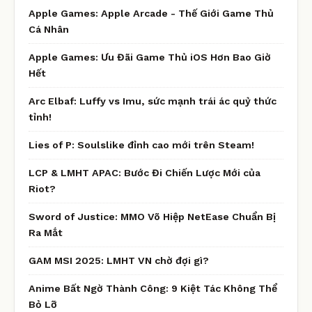
Apple Games: Apple Arcade - Thế Giới Game Thủ
Cá Nhân
Apple Games: Ưu Đãi Game Thủ iOS Hơn Bao Giờ
Hết
Arc Elbaf: Luffy vs Imu, sức mạnh trái ác quỷ thức
tỉnh!
Lies of P: Soulslike đỉnh cao mới trên Steam!
LCP & LMHT APAC: Bước Đi Chiến Lược Mới của
Riot?
Sword of Justice: MMO Võ Hiệp NetEase Chuẩn Bị
Ra Mắt
GAM MSI 2025: LMHT VN chờ đợi gì?
Anime Bất Ngờ Thành Công: 9 Kiệt Tác Không Thể
Bỏ Lỡ