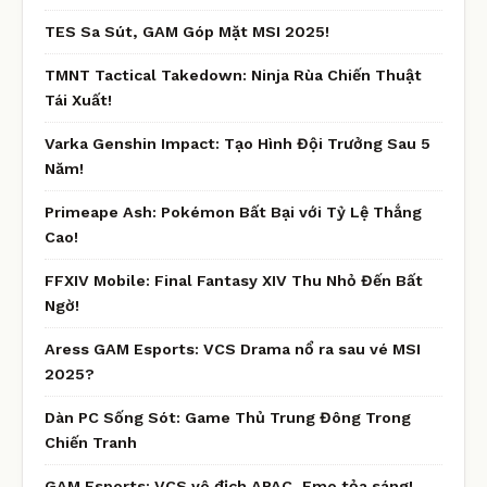
TES Sa Sút, GAM Góp Mặt MSI 2025!
TMNT Tactical Takedown: Ninja Rùa Chiến Thuật
Tái Xuất!
Varka Genshin Impact: Tạo Hình Đội Trưởng Sau 5
Năm!
Primeape Ash: Pokémon Bất Bại với Tỷ Lệ Thắng
Cao!
FFXIV Mobile: Final Fantasy XIV Thu Nhỏ Đến Bất
Ngờ!
Aress GAM Esports: VCS Drama nổ ra sau vé MSI
2025?
Dàn PC Sống Sót: Game Thủ Trung Đông Trong
Chiến Tranh
GAM Esports: VCS vô địch APAC, Emo tỏa sáng!