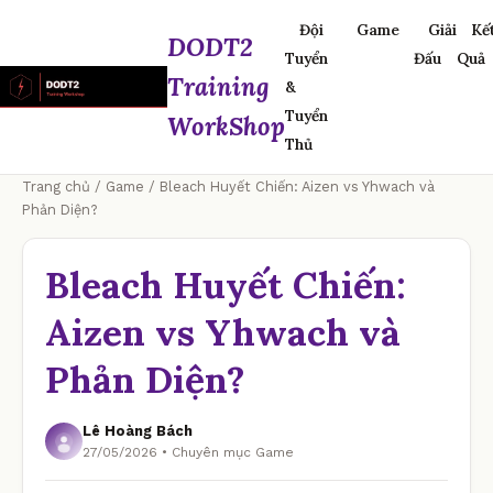
Đội
Game
Giải
Kế
DODT2
Tuyển
Đấu
Quả
Training
&
Tuyển
WorkShop
Thủ
Trang chủ
/
Game
/ Bleach Huyết Chiến: Aizen vs Yhwach và
Phản Diện?
Bleach Huyết Chiến:
Aizen vs Yhwach và
Phản Diện?
Lê Hoàng Bách
27/05/2026 • Chuyên mục Game