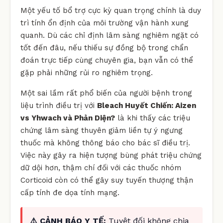
Một yếu tố bổ trợ cực kỳ quan trọng chính là duy
trì tính ổn định của môi trường vận hành xung
quanh. Dù các chỉ định lâm sàng nghiêm ngặt có
tốt đến đâu, nếu thiếu sự đồng bộ trong chẩn
đoán trực tiếp cùng chuyên gia, bạn vẫn có thể
gặp phải những rủi ro nghiêm trọng.
Một sai lầm rất phổ biến của người bệnh trong
liệu trình điều trị với
Bleach Huyết Chiến: Aizen
vs Yhwach và Phản Diện?
là khi thấy các triệu
chứng lâm sàng thuyên giảm liền tự ý ngưng
thuốc mà không thông báo cho bác sĩ điều trị.
Việc này gây ra hiện tượng bùng phát triệu chứng
dữ dội hơn, thậm chí đối với các thuốc nhóm
Corticoid còn có thể gây suy tuyến thượng thận
cấp tính đe dọa tính mạng.
⚠️ CẢNH BÁO Y TẾ:
Tuyệt đối không chia