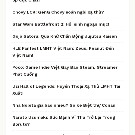
Chovy LCK: GenG Chovy soán ngôi xạ thủ?
Star Wars Battlefront 2: Hồi sinh ngoạn mục!
Gojo Satoru: Quá Khứ Chấn Động Jujutsu Kaisen
HLE Fanfest LMHT Việt Nam: Zeus, Peanut Đến
Việt Nam!
Poco: Game Indie Việt Gây Bão Steam, Streamer
Phát Cuồng!
Uzi Hall of Legends: Huyền Thoại Xạ Thủ LMHT Tái
Xuất!
Nhà Nobita giá bao nhiêu? So kè Biệt thự Conan!
Naruto Uzumaki: Sức Mạnh Vĩ Thú Trở Lại Trong
Boruto?