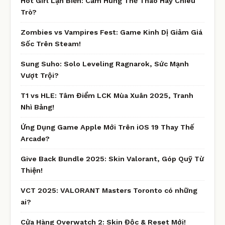
Hot Girl Lặn Biển: Cảm Hứng Thể Thao Hay Chiêu
Trò?
Zombies vs Vampires Fest: Game Kinh Dị Giảm Giá
Sốc Trên Steam!
Sung Suho: Solo Leveling Ragnarok, Sức Mạnh
Vượt Trội?
T1 vs HLE: Tâm Điểm LCK Mùa Xuân 2025, Tranh
Nhì Bảng!
Ứng Dụng Game Apple Mới Trên iOS 19 Thay Thế
Arcade?
Give Back Bundle 2025: Skin Valorant, Góp Quỹ Từ
Thiện!
VCT 2025: VALORANT Masters Toronto có những
ai?
Cửa Hàng Overwatch 2: Skin Độc & Reset Mới!