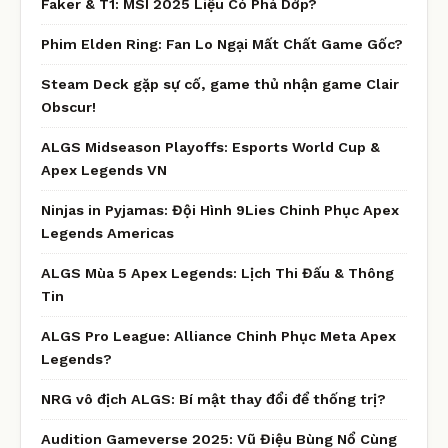
Faker & T1: MSI 2025 Liệu Có Phá Dớp?
Phim Elden Ring: Fan Lo Ngại Mất Chất Game Gốc?
Steam Deck gặp sự cố, game thủ nhận game Clair
Obscur!
ALGS Midseason Playoffs: Esports World Cup &
Apex Legends VN
Ninjas in Pyjamas: Đội Hình 9Lies Chinh Phục Apex
Legends Americas
ALGS Mùa 5 Apex Legends: Lịch Thi Đấu & Thông
Tin
ALGS Pro League: Alliance Chinh Phục Meta Apex
Legends?
NRG vô địch ALGS: Bí mật thay đổi để thống trị?
Audition Gameverse 2025: Vũ Điệu Bùng Nổ Cùng