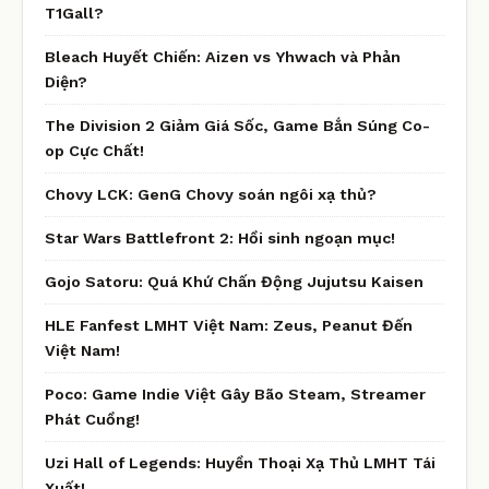
T1Gall?
Bleach Huyết Chiến: Aizen vs Yhwach và Phản
Diện?
The Division 2 Giảm Giá Sốc, Game Bắn Súng Co-
op Cực Chất!
Chovy LCK: GenG Chovy soán ngôi xạ thủ?
Star Wars Battlefront 2: Hồi sinh ngoạn mục!
Gojo Satoru: Quá Khứ Chấn Động Jujutsu Kaisen
HLE Fanfest LMHT Việt Nam: Zeus, Peanut Đến
Việt Nam!
Poco: Game Indie Việt Gây Bão Steam, Streamer
Phát Cuồng!
Uzi Hall of Legends: Huyền Thoại Xạ Thủ LMHT Tái
Xuất!