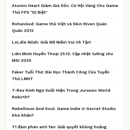
Atomic Heart Giảm Giá Sốc: Cơ Hội Vàng Cho Game
Thủ FPS "Dị Biệt"
RohanGod: Game thủ Việt và Skin Riven Quán
Quân 2012
LoLdle Nilah: Giải Mã Niềm Vui Vô Tận!
Liên Minh Huyền Thoại 25.12: Cập nhật tướng cho
MSI 2025
Faker Tuổi Thơ: Bài Học Thành Công Của Tuyển
Thủ LMHT
T-Rex Kình Ngư Xuất Hiện Trong Jurassic World
Rebirth?
Rebellious God Soul: Game Indie U-Secret Studio
Khó Khăn?
T1 đàm phán anti fan: Giải quyết khủng hoảng