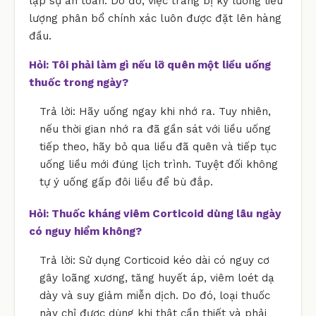
lập sự an toàn. Do đó, việc trang bị kỹ lưỡng liều
lượng phân bổ chính xác luôn được đặt lên hàng
đầu.
Hỏi: Tôi phải làm gì nếu lỡ quên một liều uống
thuốc trong ngày?
Trả lời: Hãy uống ngay khi nhớ ra. Tuy nhiên,
nếu thời gian nhớ ra đã gần sát với liều uống
tiếp theo, hãy bỏ qua liều đã quên và tiếp tục
uống liều mới đúng lịch trình. Tuyệt đối không
tự ý uống gấp đôi liều để bù đắp.
Hỏi: Thuốc kháng viêm Corticoid dùng lâu ngày
có nguy hiểm không?
Trả lời: Sử dụng Corticoid kéo dài có nguy cơ
gây loãng xương, tăng huyết áp, viêm loét dạ
dày và suy giảm miễn dịch. Do đó, loại thuốc
này chỉ được dùng khi thật cần thiết và phải