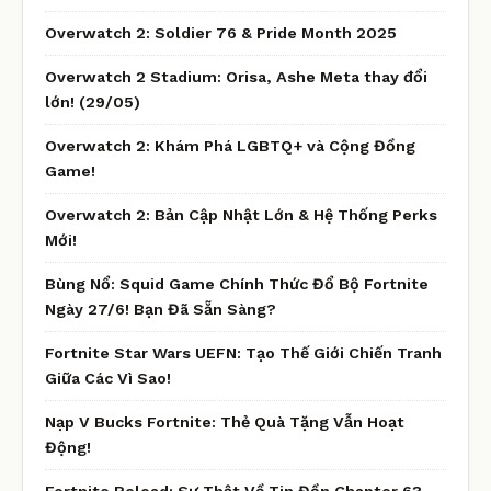
Overwatch 2: Soldier 76 & Pride Month 2025
Overwatch 2 Stadium: Orisa, Ashe Meta thay đổi
lớn! (29/05)
Overwatch 2: Khám Phá LGBTQ+ và Cộng Đồng
Game!
Overwatch 2: Bản Cập Nhật Lớn & Hệ Thống Perks
Mới!
Bùng Nổ: Squid Game Chính Thức Đổ Bộ Fortnite
Ngày 27/6! Bạn Đã Sẵn Sàng?
Fortnite Star Wars UEFN: Tạo Thế Giới Chiến Tranh
Giữa Các Vì Sao!
Nạp V Bucks Fortnite: Thẻ Quà Tặng Vẫn Hoạt
Động!
Fortnite Reload: Sự Thật Về Tin Đồn Chapter 6?