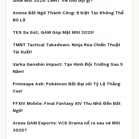
GAM MSI 2025: LMHT VN chờ đợi gì?
Anime Bất Ngờ Thành Công: 9 Kiệt Tác Không Thể
Bỏ Lỡ
TES Sa Sút, GAM Góp Mặt MSI 2025!
TMNT Tactical Takedown: Ninja Rùa Chiến Thuật
Tái Xuất!
Varka Genshin Impact: Tạo Hình Đội Trưởng Sau 5
Năm!
Primeape Ash: Pokémon Bất Bại với Tỷ Lệ Thắng
Cao!
FFXIV Mobile: Final Fantasy XIV Thu Nhỏ Đến Bất
Ngờ!
Aress GAM Esports: VCS Drama nổ ra sau vé MSI
2025?