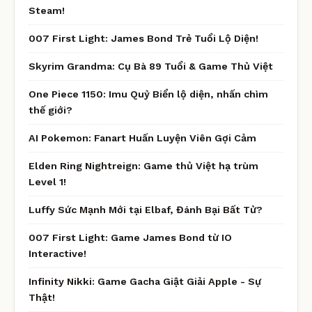
Steam!
007 First Light: James Bond Trẻ Tuổi Lộ Diện!
Skyrim Grandma: Cụ Bà 89 Tuổi & Game Thủ Việt
One Piece 1150: Imu Quỷ Biển lộ diện, nhấn chìm
thế giới?
AI Pokemon: Fanart Huấn Luyện Viên Gợi Cảm
Elden Ring Nightreign: Game thủ Việt hạ trùm
Level 1!
Luffy Sức Mạnh Mới tại Elbaf, Đánh Bại Bất Tử?
007 First Light: Game James Bond từ IO
Interactive!
Infinity Nikki: Game Gacha Giật Giải Apple - Sự
Thật!