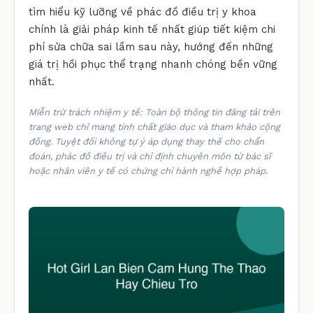
tìm hiểu kỹ lưỡng về phác đồ điều trị y khoa
chính là giải pháp kinh tế nhất giúp tiết kiệm chi
phí sửa chữa sai lầm sau này, hướng đến những
giá trị hồi phục thể trạng nhanh chóng bền vững
nhất.
Miễn trừ trách nhiệm y tế: Toàn bộ thông tin đăng tải trên
trang web chỉ mang tính chất giáo dục và tham khảo cộng
đồng. Tuyệt đối không tự ý áp dụng thay thế cho chẩn
đoán, phác đồ điều trị và chỉ định chuyên môn từ bác sĩ
hoặc nhân viên y tế có chứng chỉ hành nghề hợp pháp.