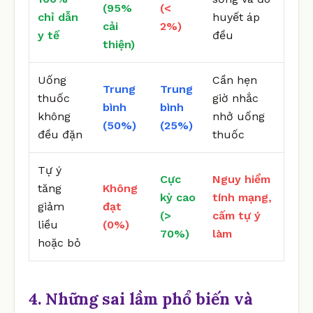
(95%
(<
chỉ dẫn
huyết áp
cải
2%)
y tế
đều
thiện)
Uống
Cần hẹn
Trung
Trung
thuốc
giờ nhắc
bình
bình
không
nhở uống
(50%)
(25%)
đều đặn
thuốc
Tự ý
Cực
Nguy hiểm
tăng
Không
kỳ cao
tính mạng,
giảm
đạt
(>
cấm tự ý
liều
(0%)
70%)
làm
hoặc bỏ
4. Những sai lầm phổ biến và