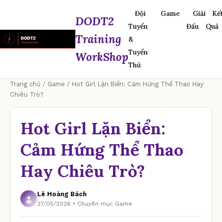
Đội
Game
Giải
Kế
DODT2
Tuyển
Đấu
Quả
Training
&
Tuyển
WorkShop
Thủ
Trang chủ
/
Game
/ Hot Girl Lặn Biển: Cảm Hứng Thể Thao Hay
Chiêu Trò?
Hot Girl Lặn Biển:
Cảm Hứng Thể Thao
Hay Chiêu Trò?
Lê Hoàng Bách
27/05/2026 • Chuyên mục Game