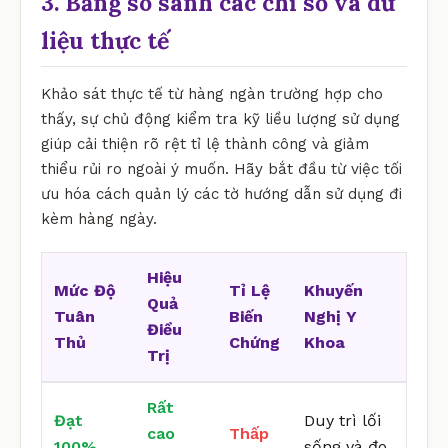
3. Bảng so sánh các chỉ số và dữ
liệu thực tế
Khảo sát thực tế từ hàng ngàn trường hợp cho
thấy, sự chủ động kiểm tra kỹ liều lượng sử dụng
giúp cải thiện rõ rệt tỉ lệ thành công và giảm
thiểu rủi ro ngoài ý muốn. Hãy bắt đầu từ việc tối
ưu hóa cách quản lý các tờ hướng dẫn sử dụng đi
kèm hàng ngày.
Hiệu
Mức Độ
Tỉ Lệ
Khuyến
Quả
Tuân
Biến
Nghị Y
Điều
Thủ
Chứng
Khoa
Trị
Rất
Đạt
Duy trì lối
cao
Thấp
100%
sống và đo