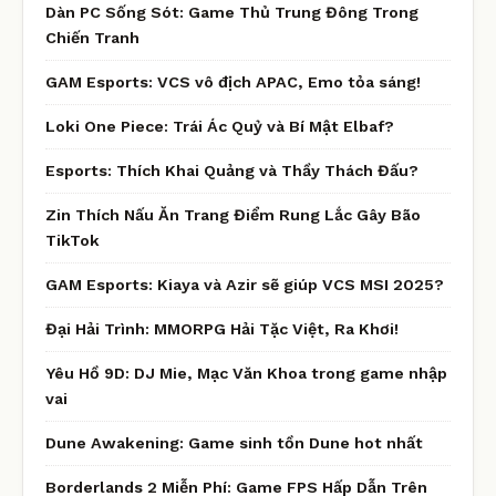
Dàn PC Sống Sót: Game Thủ Trung Đông Trong
Chiến Tranh
GAM Esports: VCS vô địch APAC, Emo tỏa sáng!
Loki One Piece: Trái Ác Quỷ và Bí Mật Elbaf?
Esports: Thích Khai Quảng và Thầy Thách Đấu?
Zin Thích Nấu Ăn Trang Điểm Rung Lắc Gây Bão
TikTok
GAM Esports: Kiaya và Azir sẽ giúp VCS MSI 2025?
Đại Hải Trình: MMORPG Hải Tặc Việt, Ra Khơi!
Yêu Hồ 9D: DJ Mie, Mạc Văn Khoa trong game nhập
vai
Dune Awakening: Game sinh tồn Dune hot nhất
Borderlands 2 Miễn Phí: Game FPS Hấp Dẫn Trên