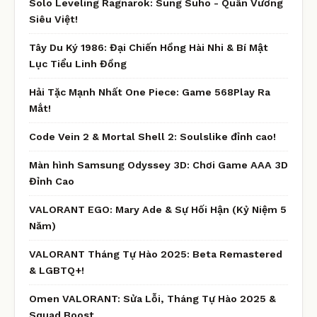
Solo Leveling Ragnarok: Sung Suho - Quân Vương
Siêu Việt!
Tây Du Ký 1986: Đại Chiến Hồng Hài Nhi & Bí Mật
Lục Tiểu Linh Đồng
Hải Tặc Mạnh Nhất One Piece: Game 568Play Ra
Mắt!
Code Vein 2 & Mortal Shell 2: Soulslike đỉnh cao!
Màn hình Samsung Odyssey 3D: Chơi Game AAA 3D
Đỉnh Cao
VALORANT EGO: Mary Ade & Sự Hối Hận (Kỷ Niệm 5
Năm)
VALORANT Tháng Tự Hào 2025: Beta Remastered
& LGBTQ+!
Omen VALORANT: Sửa Lỗi, Tháng Tự Hào 2025 &
Squad Boost