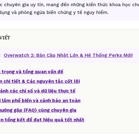
ác chuyên gia uy tín, mang đến những kiến thức khoa học c
 dụng và phòng ngừa biến chứng y tế nguy hiểm.
VIẾT
:
Overwatch 2: Bản Cập Nhật Lớn & Hệ Thống Perks Mới!
 trọng và tổng quan vấn đề
n chi tiết & Các nguyên tắc cốt lõi
ánh các chỉ số và dữ liệu thực tế
i lầm phổ biến và cảnh báo an toàn
thường gặp (FAQ) cùng chuyên gia
ên tổng kết để đạt hiệu quả tốt nhất