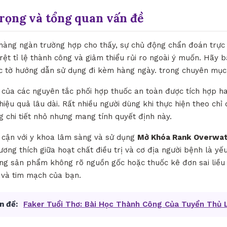
trọng và tổng quan vấn đề
 hàng ngàn trường hợp cho thấy, sự chủ động chẩn đoán trực
õ rệt tỉ lệ thành công và giảm thiểu rủi ro ngoài ý muốn. Hãy b
ác tờ hướng dẫn sử dụng đi kèm hàng ngày. trong chuyên mụ
ò của các nguyên tắc phối hợp thuốc an toàn được tích hợp ha
hiệu quả lâu dài. Rất nhiều người dùng khi thực hiện theo chỉ
 chi tiết nhỏ nhưng mang tính quyết định này.
p cận với y khoa lâm sàng và sử dụng
Mở Khóa Rank Overwatc
tương thích giữa hoạt chất điều trị và cơ địa người bệnh là yế
g sản phẩm không rõ nguồn gốc hoặc thuốc kê đơn sai liều 
n và tim mạch của bạn.
n đề:
Faker Tuổi Thơ: Bài Học Thành Công Của Tuyển Thủ