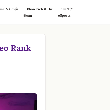
me & Chiến
Phân Tích & Dự
Tin Tức
Đoán
eSports
Leo Rank