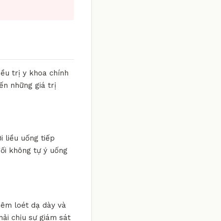
ều trị y khoa chính
ến những giá trị
i liều uống tiếp
đối không tự ý uống
viêm loét dạ dày và
hải chịu sự giám sát