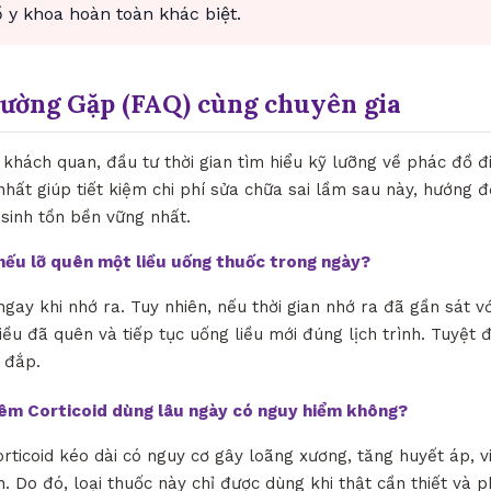
y khoa hoàn toàn khác biệt.
hường Gặp (FAQ) cùng chuyên gia
khách quan, đầu tư thời gian tìm hiểu kỹ lưỡng về phác đồ đi
 nhất giúp tiết kiệm chi phí sửa chữa sai lầm sau này, hướng đ
 sinh tồn bền vững nhất.
ì nếu lỡ quên một liều uống thuốc trong ngày?
ngay khi nhớ ra. Tuy nhiên, nếu thời gian nhớ ra đã gần sát vớ
iều đã quên và tiếp tục uống liều mới đúng lịch trình. Tuyệt 
 đắp.
iêm Corticoid dùng lâu ngày có nguy hiểm không?
orticoid kéo dài có nguy cơ gây loãng xương, tăng huyết áp, 
. Do đó, loại thuốc này chỉ được dùng khi thật cần thiết và p