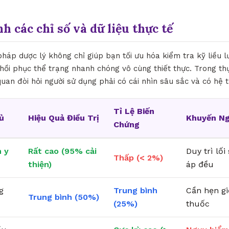
nh các chỉ số và dữ liệu thực tế
 pháp dược lý không chỉ giúp bạn tối ưu hóa kiểm tra kỹ liều
hồi phục thể trạng nhanh chóng vô cùng thiết thực. Trong th
quan đòi hỏi người sử dụng phải có cái nhìn sâu sắc và có hệ 
Tỉ Lệ Biến
ủ
Hiệu Quả Điều Trị
Khuyến Ng
Chứng
 y
Rất cao (95% cải
Duy trì lố
Thấp (< 2%)
thiện)
áp đều
g
Trung bình
Cần hẹn g
Trung bình (50%)
(25%)
thuốc