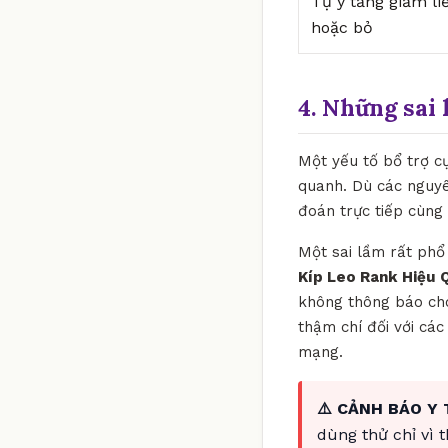
Tự ý tăng giảm li
hoặc bỏ
4. Những sai 
Một yếu tố bổ trợ c
quanh. Dù các nguyê
đoán trực tiếp cùng
Một sai lầm rất phổ 
Kíp Leo Rank Hiệu 
không thông báo cho 
thậm chí đối với cá
mạng.
⚠️ CẢNH BÁO Y 
dùng thử chỉ vì 