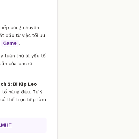
 tiếp cùng chuyên
ắt đầu từ việc tối ưu
c
Game
.
y tuân thủ là yếu tố
 dẫn của bác sĩ
h 2: Bí Kíp Leo
u tố hàng đầu. Tự ý
có thể trực tiếp làm
 LMHT