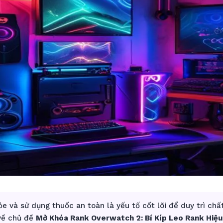
e và sử dụng thuốc an toàn là yếu tố cốt lõi để duy trì chấ
 về chủ đề
Mở Khóa Rank Overwatch 2: Bí Kíp Leo Rank Hiệ