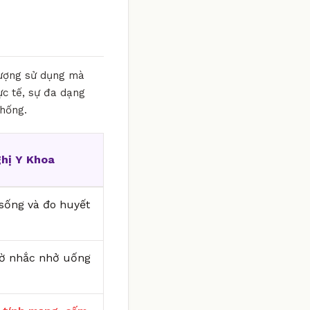
 lượng sử dụng mà
ực tế, sự đa dạng
thống.
hị Y Khoa
i sống và đo huyết
iờ nhắc nhở uống