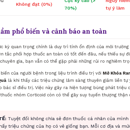
ều
Cực kỳ cao (>
Nguy hiểm
Không đạt (0%)
70%)
tự ý làm
lầm phổ biến và cảnh báo an toàn
ực kỳ quan trọng chính là duy trì tính ổn định của môi trườn
n tắc phối hợp thuốc an toàn có tốt đến đâu, nếu thiếu sự 
 chuyên gia, bạn vẫn có thể gặp phải những rủi ro nghiêm trọ
biến của người bệnh trong liệu trình điều trị với
Mở Khóa Ran
Quả
là khi thấy các triệu chứng lâm sàng thuyên giảm liền t
bác sĩ điều trị. Việc này gây ra hiện tượng bùng phát triệu 
c thuốc nhóm Corticoid còn có thể gây suy tuyến thượng thận 
TẾ:
Tuyệt đối không chia sẻ đơn thuốc cá nhân của mình
thấy triệu chứng của họ có vẻ giống bạn. Mỗi cơ địa và mứ