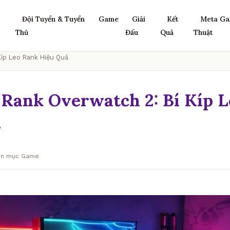
Đội Tuyển & Tuyển
Game
Giải
Kết
Meta Ga
Thủ
Đấu
Quả
Thuật
íp Leo Rank Hiệu Quả
Rank Overwatch 2: Bí Kíp 
ả
yên mục Game