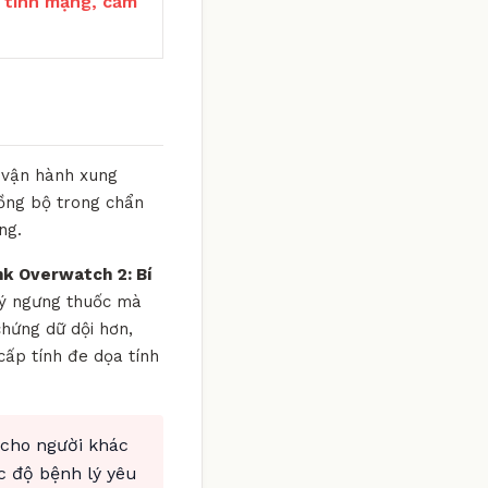
 tính mạng, cấm
g vận hành xung
đồng bộ trong chẩn
ng.
k Overwatch 2: Bí
ự ý ngưng thuốc mà
chứng dữ dội hơn,
cấp tính đe dọa tính
 cho người khác
c độ bệnh lý yêu