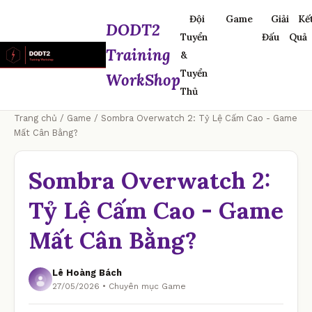
Đội
Game
Giải
Kế
DODT2
Tuyển
Đấu
Quả
Training
&
Tuyển
WorkShop
Thủ
Trang chủ
/
Game
/ Sombra Overwatch 2: Tỷ Lệ Cấm Cao - Game
Mất Cân Bằng?
Sombra Overwatch 2:
Tỷ Lệ Cấm Cao - Game
Mất Cân Bằng?
Lê Hoàng Bách
27/05/2026 • Chuyên mục Game