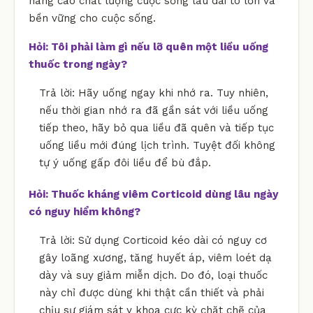
nâng cao chất lượng cuộc sống lâu dài to lớn và
bền vững cho cuộc sống.
Hỏi: Tôi phải làm gì nếu lỡ quên một liều uống
thuốc trong ngày?
Trả lời: Hãy uống ngay khi nhớ ra. Tuy nhiên,
nếu thời gian nhớ ra đã gần sát với liều uống
tiếp theo, hãy bỏ qua liều đã quên và tiếp tục
uống liều mới đúng lịch trình. Tuyệt đối không
tự ý uống gấp đôi liều để bù đắp.
Hỏi: Thuốc kháng viêm Corticoid dùng lâu ngày
có nguy hiểm không?
Trả lời: Sử dụng Corticoid kéo dài có nguy cơ
gây loãng xương, tăng huyết áp, viêm loét dạ
dày và suy giảm miễn dịch. Do đó, loại thuốc
này chỉ được dùng khi thật cần thiết và phải
chịu sự giám sát y khoa cực kỳ chặt chẽ của