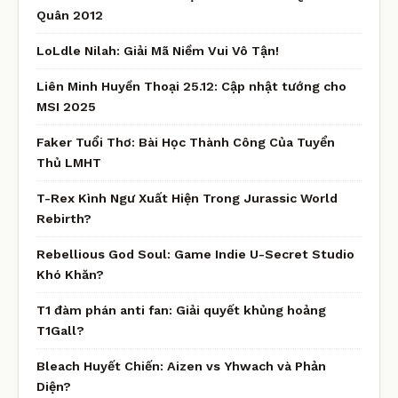
Quân 2012
LoLdle Nilah: Giải Mã Niềm Vui Vô Tận!
Liên Minh Huyền Thoại 25.12: Cập nhật tướng cho
MSI 2025
Faker Tuổi Thơ: Bài Học Thành Công Của Tuyển
Thủ LMHT
T-Rex Kình Ngư Xuất Hiện Trong Jurassic World
Rebirth?
Rebellious God Soul: Game Indie U-Secret Studio
Khó Khăn?
T1 đàm phán anti fan: Giải quyết khủng hoảng
T1Gall?
Bleach Huyết Chiến: Aizen vs Yhwach và Phản
Diện?