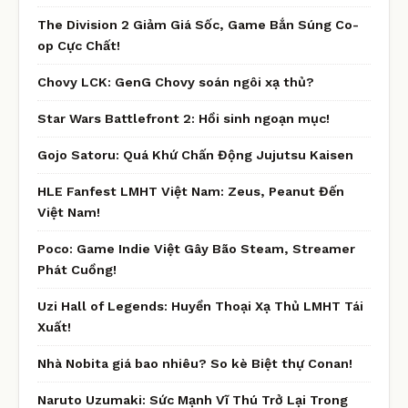
The Division 2 Giảm Giá Sốc, Game Bắn Súng Co-
op Cực Chất!
Chovy LCK: GenG Chovy soán ngôi xạ thủ?
Star Wars Battlefront 2: Hồi sinh ngoạn mục!
Gojo Satoru: Quá Khứ Chấn Động Jujutsu Kaisen
HLE Fanfest LMHT Việt Nam: Zeus, Peanut Đến
Việt Nam!
Poco: Game Indie Việt Gây Bão Steam, Streamer
Phát Cuồng!
Uzi Hall of Legends: Huyền Thoại Xạ Thủ LMHT Tái
Xuất!
Nhà Nobita giá bao nhiêu? So kè Biệt thự Conan!
Naruto Uzumaki: Sức Mạnh Vĩ Thú Trở Lại Trong