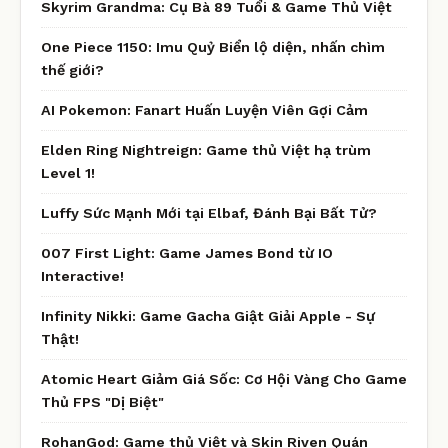
Skyrim Grandma: Cụ Bà 89 Tuổi & Game Thủ Việt
One Piece 1150: Imu Quỷ Biển lộ diện, nhấn chìm
thế giới?
AI Pokemon: Fanart Huấn Luyện Viên Gợi Cảm
Elden Ring Nightreign: Game thủ Việt hạ trùm
Level 1!
Luffy Sức Mạnh Mới tại Elbaf, Đánh Bại Bất Tử?
007 First Light: Game James Bond từ IO
Interactive!
Infinity Nikki: Game Gacha Giật Giải Apple - Sự
Thật!
Atomic Heart Giảm Giá Sốc: Cơ Hội Vàng Cho Game
Thủ FPS "Dị Biệt"
RohanGod: Game thủ Việt và Skin Riven Quán