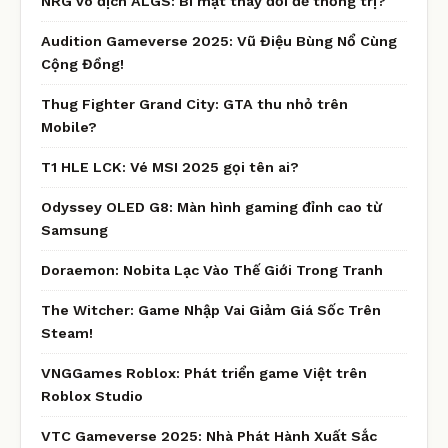
NRG vô địch ALGS: Bí mật thay đổi để thống trị?
Audition Gameverse 2025: Vũ Điệu Bùng Nổ Cùng
Cộng Đồng!
Thug Fighter Grand City: GTA thu nhỏ trên
Mobile?
T1 HLE LCK: Vé MSI 2025 gọi tên ai?
Odyssey OLED G8: Màn hình gaming đỉnh cao từ
Samsung
Doraemon: Nobita Lạc Vào Thế Giới Trong Tranh
The Witcher: Game Nhập Vai Giảm Giá Sốc Trên
Steam!
VNGGames Roblox: Phát triển game Việt trên
Roblox Studio
VTC Gameverse 2025: Nhà Phát Hành Xuất Sắc