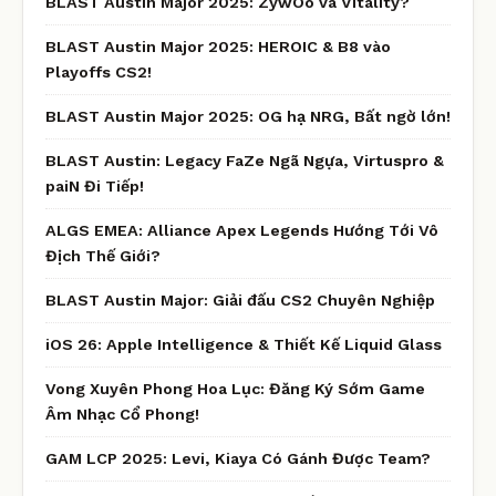
BLAST Austin Major 2025: ZywOo và Vitality?
BLAST Austin Major 2025: HEROIC & B8 vào
Playoffs CS2!
BLAST Austin Major 2025: OG hạ NRG, Bất ngờ lớn!
BLAST Austin: Legacy FaZe Ngã Ngựa, Virtuspro &
paiN Đi Tiếp!
ALGS EMEA: Alliance Apex Legends Hướng Tới Vô
Địch Thế Giới?
BLAST Austin Major: Giải đấu CS2 Chuyên Nghiệp
iOS 26: Apple Intelligence & Thiết Kế Liquid Glass
Vong Xuyên Phong Hoa Lục: Đăng Ký Sớm Game
Âm Nhạc Cổ Phong!
GAM LCP 2025: Levi, Kiaya Có Gánh Được Team?