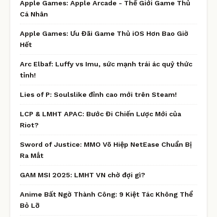
Apple Games: Apple Arcade - Thế Giới Game Thủ
Cá Nhân
Apple Games: Ưu Đãi Game Thủ iOS Hơn Bao Giờ
Hết
Arc Elbaf: Luffy vs Imu, sức mạnh trái ác quỷ thức
tỉnh!
Lies of P: Soulslike đỉnh cao mới trên Steam!
LCP & LMHT APAC: Bước Đi Chiến Lược Mới của
Riot?
Sword of Justice: MMO Võ Hiệp NetEase Chuẩn Bị
Ra Mắt
GAM MSI 2025: LMHT VN chờ đợi gì?
Anime Bất Ngờ Thành Công: 9 Kiệt Tác Không Thể
Bỏ Lỡ