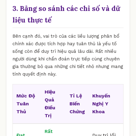
3. Bảng so sánh các chỉ số và dữ
liệu thực tế
Bên cạnh đó, vai trò của các liều lượng phân bổ
chính xác được tích hợp hay tuân thủ là yếu tố
sống còn để duy trì hiệu quả lâu dài. Rất nhiều
người dùng khi chẩn đoán trực tiếp cùng chuyên
gia thường bỏ qua những chi tiết nhỏ nhưng mang
tính quyết định này.
Hiệu
Mức Độ
Tỉ Lệ
Khuyến
Quả
Tuân
Biến
Nghị Y
Điều
Thủ
Chứng
Khoa
Trị
Rất
Đạt
Duy trì lối