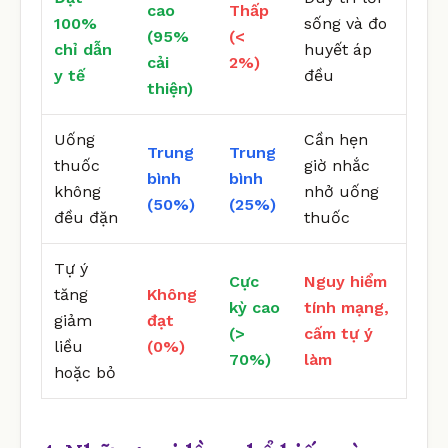
cao
Thấp
100%
sống và đo
(95%
(<
chỉ dẫn
huyết áp
cải
2%)
y tế
đều
thiện)
Uống
Cần hẹn
Trung
Trung
thuốc
giờ nhắc
bình
bình
không
nhở uống
(50%)
(25%)
đều đặn
thuốc
Tự ý
Cực
Nguy hiểm
tăng
Không
kỳ cao
tính mạng,
giảm
đạt
(>
cấm tự ý
liều
(0%)
70%)
làm
hoặc bỏ