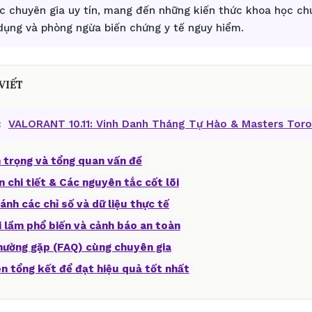
ác chuyên gia uy tín, mang đến những kiến thức khoa học c
 dụng và phòng ngừa biến chứng y tế nguy hiểm.
VIẾT
:
VALORANT 10.11: Vinh Danh Tháng Tự Hào & Masters Tor
 trọng và tổng quan vấn đề
n chi tiết & Các nguyên tắc cốt lõi
ánh các chỉ số và dữ liệu thực tế
i lầm phổ biến và cảnh báo an toàn
thường gặp (FAQ) cùng chuyên gia
ên tổng kết để đạt hiệu quả tốt nhất