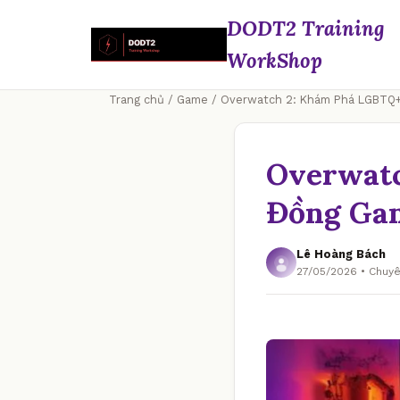
DODT2 Training
WorkShop
Trang chủ
/
Game
/ Overwatch 2: Khám Phá LGBTQ+
Overwatc
Đồng Ga
Lê Hoàng Bách
27/05/2026 • Chu