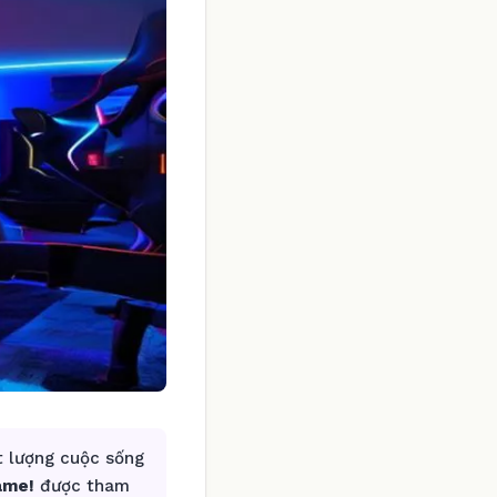
t lượng cuộc sống
ame!
được tham