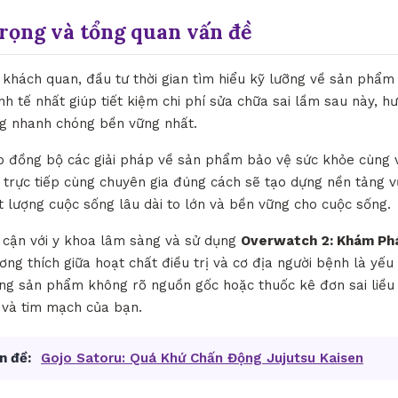
trọng và tổng quan vấn đề
khách quan, đầu tư thời gian tìm hiểu kỹ lưỡng về sản phẩm
inh tế nhất giúp tiết kiệm chi phí sửa chữa sai lầm sau này, 
ạng nhanh chóng bền vững nhất.
ợp đồng bộ các giải pháp về sản phẩm bảo vệ sức khỏe cùng v
 trực tiếp cùng chuyên gia đúng cách sẽ tạo dựng nền tảng v
 lượng cuộc sống lâu dài to lớn và bền vững cho cuộc sống.
p cận với y khoa lâm sàng và sử dụng
Overwatch 2: Khám Ph
ương thích giữa hoạt chất điều trị và cơ địa người bệnh là yếu
g sản phẩm không rõ nguồn gốc hoặc thuốc kê đơn sai liều 
n và tim mạch của bạn.
n đề:
Gojo Satoru: Quá Khứ Chấn Động Jujutsu Kaisen