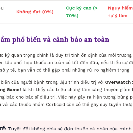
ều
Cực kỳ cao (>
Nguy hiểm
Không đạt (0%)
70%)
tự ý làm
lầm phổ biến và cảnh báo an toàn
ực kỳ quan trọng chính là duy trì tính ổn định của môi trườn
n tắc phối hợp thuốc an toàn có tốt đến đâu, nếu thiếu sự đ
sở y tế, bạn vẫn có thể gặp phải những rủi ro nghiêm trọng.
biến của người bệnh trong liệu trình điều trị với
Overwatch 
ồng Game!
là khi thấy các triệu chứng lâm sàng thuyên giảm l
g báo cho bác sĩ điều trị. Việc này gây ra hiện tượng bùng p
i với các thuốc nhóm Corticoid còn có thể gây suy tuyến thư
TẾ:
Tuyệt đối không chia sẻ đơn thuốc cá nhân của mình