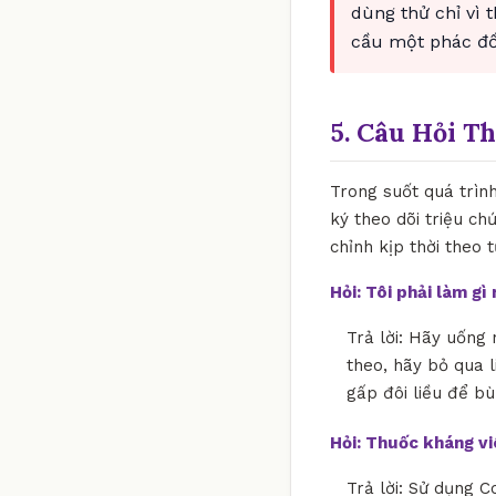
dùng thử chỉ vì 
cầu một phác đồ 
5. Câu Hỏi T
Trong suốt quá trìn
ký theo dõi triệu ch
chỉnh kịp thời theo 
Hỏi: Tôi phải làm g
Trả lời: Hãy uống 
theo, hãy bỏ qua l
gấp đôi liều để bù
Hỏi: Thuốc kháng v
Trả lời: Sử dụng C