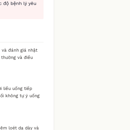
c độ bệnh lý yêu
i và đánh giá nhật
t thường và điều
i liều uống tiếp
đối không tự ý uống
viêm loét dạ dày và