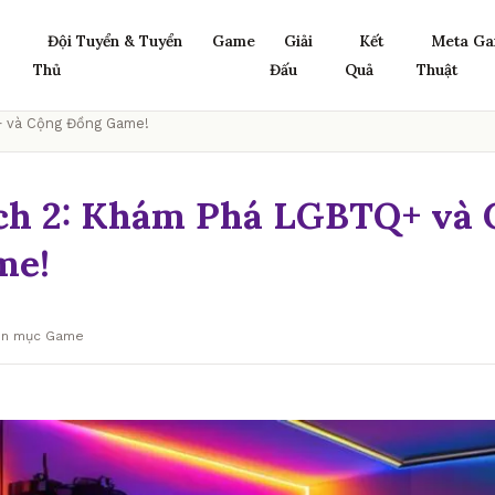
Đội Tuyển & Tuyển
Game
Giải
Kết
Meta Ga
Thủ
Đấu
Quả
Thuật
 và Cộng Đồng Game!
h 2: Khám Phá LGBTQ+ và 
me!
yên mục Game