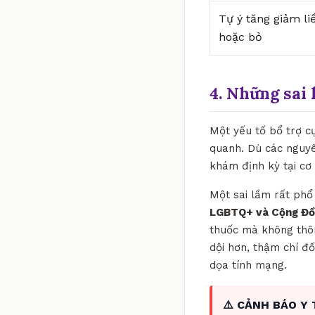
Tự ý tăng giảm li
hoặc bỏ
4. Những sai 
Một yếu tố bổ trợ c
quanh. Dù các nguyê
khám định kỳ tại cơ 
Một sai lầm rất phổ 
LGBTQ+ và Cộng Đ
thuốc mà không thôn
dội hơn, thậm chí đố
dọa tính mạng.
⚠️ CẢNH BÁO Y 