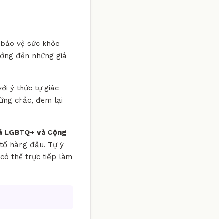
 bảo vệ sức khỏe
hướng đến những giá
ới ý thức tự giác
ững chắc, đem lại
á LGBTQ+ và Cộng
 tố hàng đầu. Tự ý
có thể trực tiếp làm