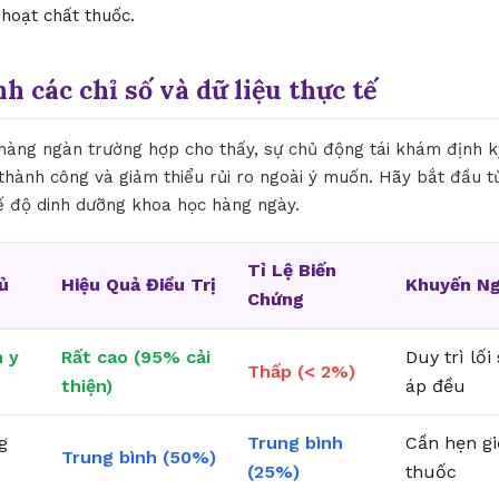
 hoạt chất thuốc.
nh các chỉ số và dữ liệu thực tế
hàng ngàn trường hợp cho thấy, sự chủ động tái khám định kỳ
lệ thành công và giảm thiểu rủi ro ngoài ý muốn. Hãy bắt đầu từ
ế độ dinh dưỡng khoa học hàng ngày.
Tỉ Lệ Biến
ủ
Hiệu Quả Điều Trị
Khuyến Ng
Chứng
 y
Rất cao (95% cải
Duy trì lố
Thấp (< 2%)
thiện)
áp đều
g
Trung bình
Cần hẹn g
Trung bình (50%)
(25%)
thuốc