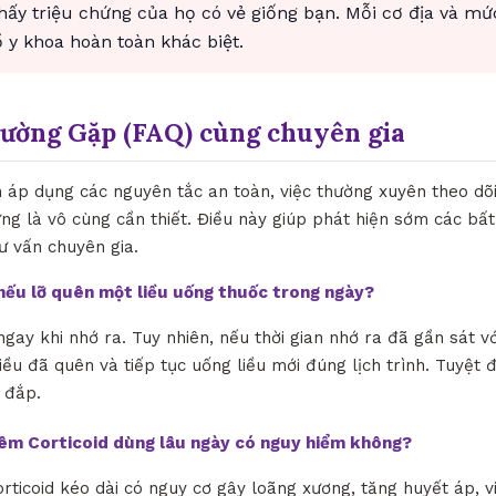
thấy triệu chứng của họ có vẻ giống bạn. Mỗi cơ địa và mứ
y khoa hoàn toàn khác biệt.
hường Gặp (FAQ) cùng chuyên gia
h áp dụng các nguyên tắc an toàn, việc thường xuyên theo dõ
ứng là vô cùng cần thiết. Điều này giúp phát hiện sớm các bấ
tư vấn chuyên gia.
ì nếu lỡ quên một liều uống thuốc trong ngày?
ngay khi nhớ ra. Tuy nhiên, nếu thời gian nhớ ra đã gần sát vớ
iều đã quên và tiếp tục uống liều mới đúng lịch trình. Tuyệt 
 đắp.
iêm Corticoid dùng lâu ngày có nguy hiểm không?
orticoid kéo dài có nguy cơ gây loãng xương, tăng huyết áp, 