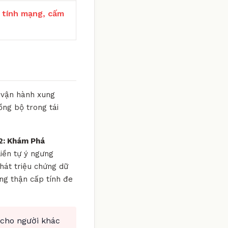
 tính mạng, cấm
g vận hành xung
ồng bộ trong tái
2: Khám Phá
iền tự ý ngưng
hát triệu chứng dữ
ợng thận cấp tính đe
 cho người khác