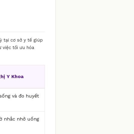
 tại cơ sở y tế giúp
 việc tối ưu hóa
hị Y Khoa
i sống và đo huyết
iờ nhắc nhở uống