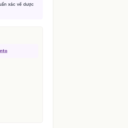
huẩn xác về dược
onto