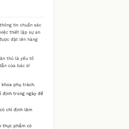
 thông tin chuẩn xác
iệc thiết lập sự an
 được đặt lên hàng
ân thủ là yếu tố
 dẫn của bác sĩ
n khoa phụ trách.
ố định trong ngày để
có chỉ định lâm
óm thực phẩm có