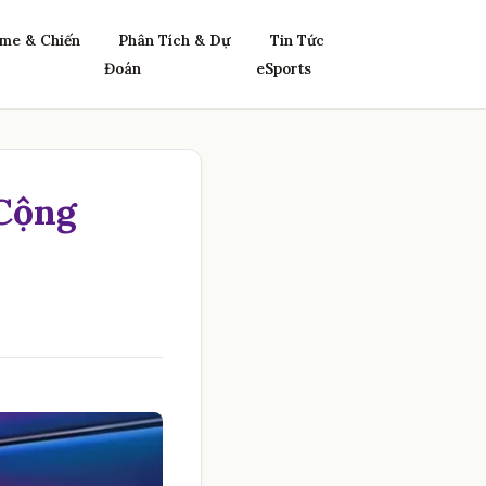
me & Chiến
Phân Tích & Dự
Tin Tức
Đoán
eSports
Cộng