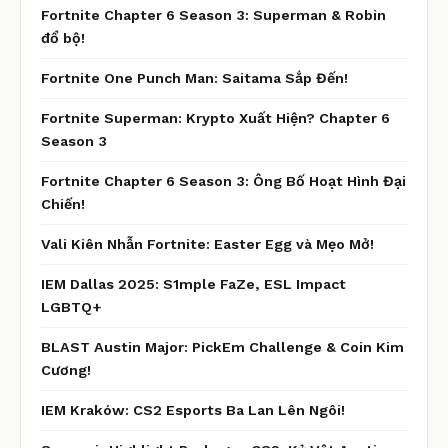
Fortnite Chapter 6 Season 3: Superman & Robin
đổ bộ!
Fortnite One Punch Man: Saitama Sắp Đến!
Fortnite Superman: Krypto Xuất Hiện? Chapter 6
Season 3
Fortnite Chapter 6 Season 3: Ông Bố Hoạt Hình Đại
Chiến!
Vali Kiên Nhẫn Fortnite: Easter Egg và Mẹo Mở!
IEM Dallas 2025: S1mple FaZe, ESL Impact
LGBTQ+
BLAST Austin Major: PickEm Challenge & Coin Kim
Cương!
IEM Kraków: CS2 Esports Ba Lan Lên Ngôi!