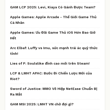
GAM LCP 2025: Levi, Kiaya Có Gánh Được Team?
Apple Games: Apple Arcade - Thế Giới Game Thủ
Cá Nhân
Apple Games: Ưu Đãi Game Thủ iOS Hơn Bao Giờ
Hết
Arc Elbaf: Luffy vs Imu, sức mạnh trái ác quỷ thức
tỉnh!
Lies of P: Soulslike đỉnh cao mới trên Steam!
LCP & LMHT APAC: Bước Đi Chiến Lược Mới của
Riot?
Sword of Justice: MMO Võ Hiệp NetEase Chuẩn Bị
Ra Mắt
GAM MSI 2025: LMHT VN chờ đợi gì?