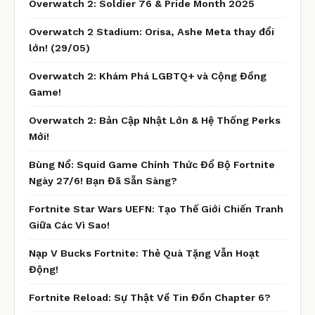
Overwatch 2: Soldier 76 & Pride Month 2025
Overwatch 2 Stadium: Orisa, Ashe Meta thay đổi
lớn! (29/05)
Overwatch 2: Khám Phá LGBTQ+ và Cộng Đồng
Game!
Overwatch 2: Bản Cập Nhật Lớn & Hệ Thống Perks
Mới!
Bùng Nổ: Squid Game Chính Thức Đổ Bộ Fortnite
Ngày 27/6! Bạn Đã Sẵn Sàng?
Fortnite Star Wars UEFN: Tạo Thế Giới Chiến Tranh
Giữa Các Vì Sao!
Nạp V Bucks Fortnite: Thẻ Quà Tặng Vẫn Hoạt
Động!
Fortnite Reload: Sự Thật Về Tin Đồn Chapter 6?