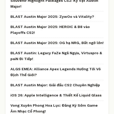
Souvenir Highlight Packages CS2: Kỷ Vật Austin
Major!
BLAST Austin Major 2025: ZywOo và Vitality?
BLAST Austin Major 2025: HEROIC & B8 vào
Playoffs CS2!
BLAST Austin Major 2025: OG hạ NRG, Bất ngờ lớn!
BLAST Austin: Legacy FaZe Ngã Ngựa, Virtuspro &
paiN Đi Tiếp!
ALGS EMEA: Alliance Apex Legends Hướng Tới Vô
Địch Thế Giới?
BLAST Austin Major: Giải đấu CS2 Chuyên Nghiệp
iOS 26: Apple Intelligence & Thiết Kế Liquid Glass
Vong Xuyên Phong Hoa Lục: Đăng Ký Sớm Game
Âm Nhạc Cổ Phong!