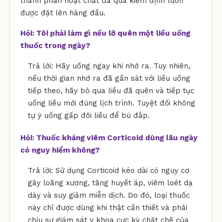
thành phần hoạt chất đã qua kiểm định luôn
được đặt lên hàng đầu.
Hỏi: Tôi phải làm gì nếu lỡ quên một liều uống
thuốc trong ngày?
Trả lời: Hãy uống ngay khi nhớ ra. Tuy nhiên,
nếu thời gian nhớ ra đã gần sát với liều uống
tiếp theo, hãy bỏ qua liều đã quên và tiếp tục
uống liều mới đúng lịch trình. Tuyệt đối không
tự ý uống gấp đôi liều để bù đắp.
Hỏi: Thuốc kháng viêm Corticoid dùng lâu ngày
có nguy hiểm không?
Trả lời: Sử dụng Corticoid kéo dài có nguy cơ
gây loãng xương, tăng huyết áp, viêm loét dạ
dày và suy giảm miễn dịch. Do đó, loại thuốc
này chỉ được dùng khi thật cần thiết và phải
chịu sự giám sát y khoa cực kỳ chặt chẽ của