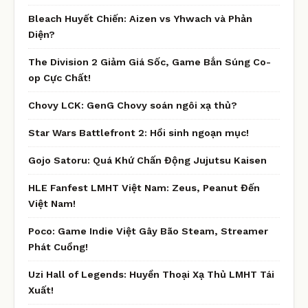
Bleach Huyết Chiến: Aizen vs Yhwach và Phản
Diện?
The Division 2 Giảm Giá Sốc, Game Bắn Súng Co-
op Cực Chất!
Chovy LCK: GenG Chovy soán ngôi xạ thủ?
Star Wars Battlefront 2: Hồi sinh ngoạn mục!
Gojo Satoru: Quá Khứ Chấn Động Jujutsu Kaisen
HLE Fanfest LMHT Việt Nam: Zeus, Peanut Đến
Việt Nam!
Poco: Game Indie Việt Gây Bão Steam, Streamer
Phát Cuồng!
Uzi Hall of Legends: Huyền Thoại Xạ Thủ LMHT Tái
Xuất!