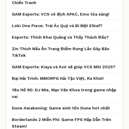
Chiến Tranh
GAM Esports: VCS vô địch APAC, Emo tỏa sáng!
Loki One Piece: Trái Ác Quỷ và Bí Mật Elbaf?
Esports: Thích Khai Quảng và Thầy Thách Đấu?
Zin Thích Nấu Ăn Trang Điểm Rung Lắc Gây Bão
TikTok
GAM Esports: Kiaya và Azir sẽ giúp VCS MSI 2025?
Đại Hải Trình: MMORPG Hải Tặc Việt, Ra Khơi!
Yêu Hồ 9D: DJ Mie, Mạc Văn Khoa trong game nhập
vai
Dune Awakening: Game sinh tồn Dune hot nhất
Borderlands 2 Miễn Phí: Game FPS Hấp Dẫn Trên
Steam!