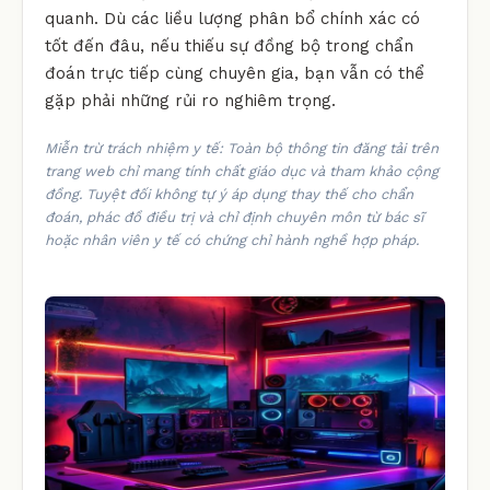
quanh. Dù các liều lượng phân bổ chính xác có
tốt đến đâu, nếu thiếu sự đồng bộ trong chẩn
đoán trực tiếp cùng chuyên gia, bạn vẫn có thể
gặp phải những rủi ro nghiêm trọng.
Miễn trừ trách nhiệm y tế: Toàn bộ thông tin đăng tải trên
trang web chỉ mang tính chất giáo dục và tham khảo cộng
đồng. Tuyệt đối không tự ý áp dụng thay thế cho chẩn
đoán, phác đồ điều trị và chỉ định chuyên môn từ bác sĩ
hoặc nhân viên y tế có chứng chỉ hành nghề hợp pháp.