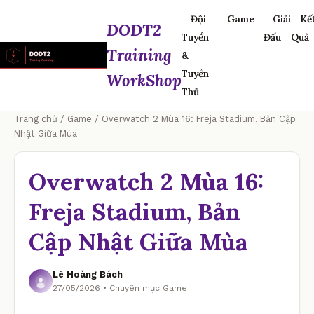
Đội
Game
Giải
Kế
DODT2
Tuyển
Đấu
Quả
Training
&
Tuyển
WorkShop
Thủ
Trang chủ
/
Game
/ Overwatch 2 Mùa 16: Freja Stadium, Bản Cập
Nhật Giữa Mùa
Overwatch 2 Mùa 16:
Freja Stadium, Bản
Cập Nhật Giữa Mùa
Lê Hoàng Bách
27/05/2026 • Chuyên mục Game