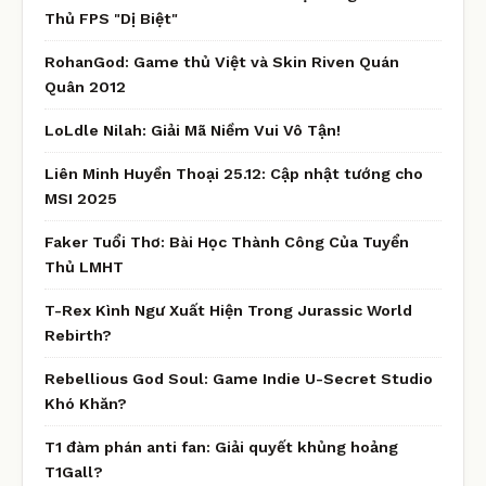
Thủ FPS "Dị Biệt"
RohanGod: Game thủ Việt và Skin Riven Quán
Quân 2012
LoLdle Nilah: Giải Mã Niềm Vui Vô Tận!
Liên Minh Huyền Thoại 25.12: Cập nhật tướng cho
MSI 2025
Faker Tuổi Thơ: Bài Học Thành Công Của Tuyển
Thủ LMHT
T-Rex Kình Ngư Xuất Hiện Trong Jurassic World
Rebirth?
Rebellious God Soul: Game Indie U-Secret Studio
Khó Khăn?
T1 đàm phán anti fan: Giải quyết khủng hoảng
T1Gall?