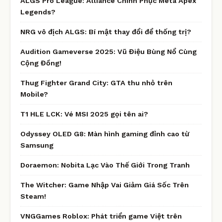
ALGS Pro League: Alliance Chinh Phục Meta Apex
Legends?
NRG vô địch ALGS: Bí mật thay đổi để thống trị?
Audition Gameverse 2025: Vũ Điệu Bùng Nổ Cùng
Cộng Đồng!
Thug Fighter Grand City: GTA thu nhỏ trên
Mobile?
T1 HLE LCK: Vé MSI 2025 gọi tên ai?
Odyssey OLED G8: Màn hình gaming đỉnh cao từ
Samsung
Doraemon: Nobita Lạc Vào Thế Giới Trong Tranh
The Witcher: Game Nhập Vai Giảm Giá Sốc Trên
Steam!
VNGGames Roblox: Phát triển game Việt trên