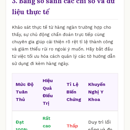
3. Bảng so sánh các chỉ số và dữ
liệu thực tế
Khảo sát thực tế từ hàng ngàn trường hợp cho
thấy, sự chủ động chẩn đoán trực tiếp cùng
chuyên gia giúp cải thiện rõ rệt tỉ lệ thành công
và giảm thiểu rủi ro ngoài ý muốn. Hãy bắt đầu
từ việc tối ưu hóa cách quản lý các tờ hướng dẫn
sử dụng đi kèm hàng ngày.
Hiệu
Mức Độ
Tỉ Lệ
Khuyến
Quả
Tuân
Biến
Nghị Y
Điều
Thủ
Chứng
Khoa
Trị
Rất
Đạt
Duy trì lối
cao
Thấp
100%
sống và đo