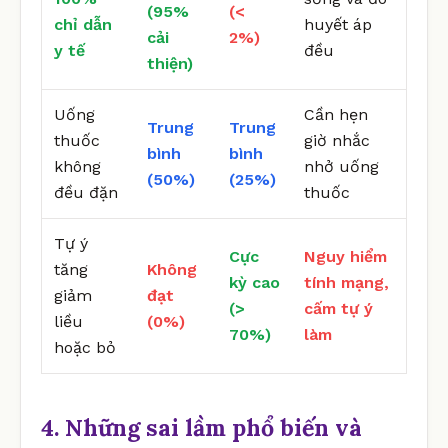
(95%
(<
chỉ dẫn
huyết áp
cải
2%)
y tế
đều
thiện)
Uống
Cần hẹn
Trung
Trung
thuốc
giờ nhắc
bình
bình
không
nhở uống
(50%)
(25%)
đều đặn
thuốc
Tự ý
Cực
Nguy hiểm
tăng
Không
kỳ cao
tính mạng,
giảm
đạt
(>
cấm tự ý
liều
(0%)
70%)
làm
hoặc bỏ
4. Những sai lầm phổ biến và