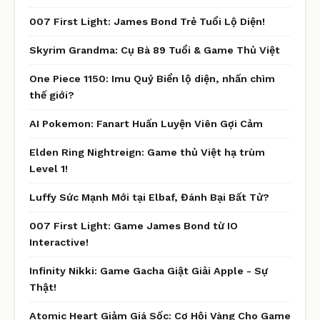
007 First Light: James Bond Trẻ Tuổi Lộ Diện!
Skyrim Grandma: Cụ Bà 89 Tuổi & Game Thủ Việt
One Piece 1150: Imu Quỷ Biển lộ diện, nhấn chìm
thế giới?
AI Pokemon: Fanart Huấn Luyện Viên Gợi Cảm
Elden Ring Nightreign: Game thủ Việt hạ trùm
Level 1!
Luffy Sức Mạnh Mới tại Elbaf, Đánh Bại Bất Tử?
007 First Light: Game James Bond từ IO
Interactive!
Infinity Nikki: Game Gacha Giật Giải Apple - Sự
Thật!
Atomic Heart Giảm Giá Sốc: Cơ Hội Vàng Cho Game