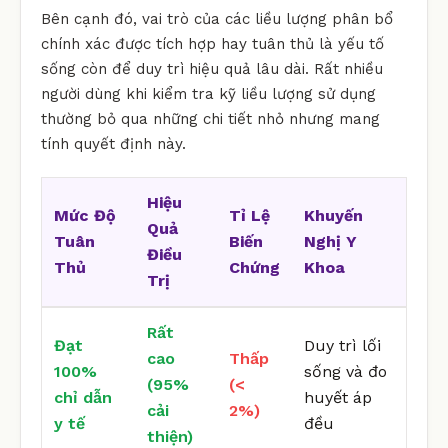
Bên cạnh đó, vai trò của các liều lượng phân bổ
chính xác được tích hợp hay tuân thủ là yếu tố
sống còn để duy trì hiệu quả lâu dài. Rất nhiều
người dùng khi kiểm tra kỹ liều lượng sử dụng
thường bỏ qua những chi tiết nhỏ nhưng mang
tính quyết định này.
Hiệu
Mức Độ
Tỉ Lệ
Khuyến
Quả
Tuân
Biến
Nghị Y
Điều
Thủ
Chứng
Khoa
Trị
Rất
Đạt
Duy trì lối
cao
Thấp
100%
sống và đo
(95%
(<
chỉ dẫn
huyết áp
cải
2%)
y tế
đều
thiện)