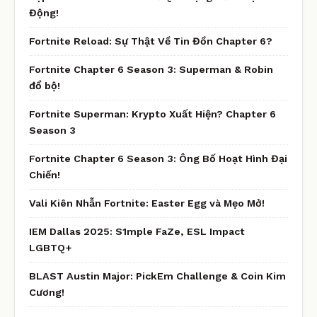
Động!
Fortnite Reload: Sự Thật Về Tin Đồn Chapter 6?
Fortnite Chapter 6 Season 3: Superman & Robin
đổ bộ!
Fortnite Superman: Krypto Xuất Hiện? Chapter 6
Season 3
Fortnite Chapter 6 Season 3: Ông Bố Hoạt Hình Đại
Chiến!
Vali Kiên Nhẫn Fortnite: Easter Egg và Mẹo Mở!
IEM Dallas 2025: S1mple FaZe, ESL Impact
LGBTQ+
BLAST Austin Major: PickEm Challenge & Coin Kim
Cương!