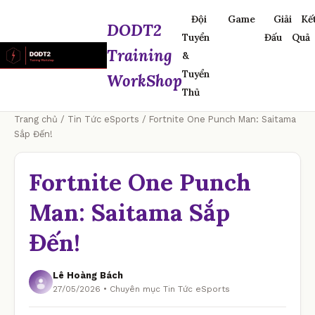
Đội
Game
Giải
Kế
DODT2
Tuyển
Đấu
Quả
Training
&
Tuyển
WorkShop
Thủ
Trang chủ
/
Tin Tức eSports
/ Fortnite One Punch Man: Saitama
Sắp Đến!
Fortnite One Punch
Man: Saitama Sắp
Đến!
Lê Hoàng Bách
27/05/2026 • Chuyên mục Tin Tức eSports