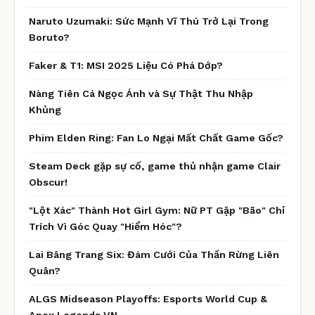
Naruto Uzumaki: Sức Mạnh Vĩ Thú Trở Lại Trong
Boruto?
Faker & T1: MSI 2025 Liệu Có Phá Dớp?
Nàng Tiên Cá Ngọc Ánh và Sự Thật Thu Nhập
Khủng
Phim Elden Ring: Fan Lo Ngại Mất Chất Game Gốc?
Steam Deck gặp sự cố, game thủ nhận game Clair
Obscur!
"Lột Xác" Thành Hot Girl Gym: Nữ PT Gặp "Bão" Chỉ
Trích Vì Góc Quay "Hiểm Hóc"?
Lai Bâng Trang Six: Đám Cưới Của Thần Rừng Liên
Quân?
ALGS Midseason Playoffs: Esports World Cup &
Apex Legends VN