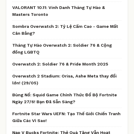
VALORANT 10.11: Vinh Danh Tháng Tự Hào &
Masters Toronto
Sombra Overwatch 2: Tỷ Lệ Cấm Cao - Game Mất
Cân Bằng?
Tháng Tự Hào Overwatch 2: Soldier 76 & Cộng
đồng LGBTQ
Overwatch 2: Soldier 76 & Pride Month 2025
Overwatch 2 Stadium: Orisa, Ashe Meta thay đổi
lớn! (29/05)
Bùng Nổ: Squid Game Chính Thức Đổ Bộ Fortnite
Ngày 27/6! Bạn Đã Sẵn Sàng?
Fortnite Star Wars UEFN: Tạo Thế Giới Chiến Tranh
Giữa Các Vì Sao!
Nạp V Bucks Fortnite: Thẻ Quà Tặng Vẫn Hoạt