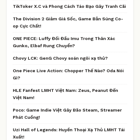
TikToker X.C và Phong Cách Táo Bạo Gây Tranh Cãi
The Division 2 Giảm Giá Sốc, Game Bắn Súng Co-
op Cực Chất!
ONE PIECE: Luffy Đối Đầu Imu Trong Thân Xác
Gunko, Elbaf Rung Chuyển?
Chovy LCK: GenG Chovy soán ngôi xạ thủ?
One Piece Live Action: Chopper Thế Nào? Oda Nói
Gì?
HLE Fanfest LMHT Việt Nam: Zeus, Peanut Đến
Việt Nam!
Poco: Game Indie Việt Gây Bão Steam, Streamer
Phát Cuồng!
Uzi Hall of Legends: Huyền Thoại Xạ Thủ LMHT Tái
Xuất!