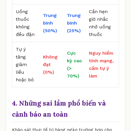
Uống
Cần hẹn
Trung
Trung
thuốc
giờ nhắc
bình
bình
không
nhở uống
(50%)
(25%)
đều đặn
thuốc
Tự ý
Cực
Nguy hiểm
tăng
Không
kỳ cao
tính mạng,
giảm
đạt
(>
cấm tự ý
liều
(0%)
70%)
làm
hoặc bỏ
4. Những sai lầm phổ biến và
cảnh báo an toàn
Khảo sát thực tế từ hàng ngàn trường hợp cho