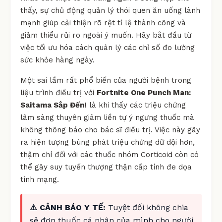
thấy, sự chủ động quản lý thói quen ăn uống lành
mạnh giúp cải thiện rõ rệt tỉ lệ thành công và
giảm thiểu rủi ro ngoài ý muốn. Hãy bắt đầu từ
việc tối ưu hóa cách quản lý các chỉ số đo lường
sức khỏe hàng ngày.
Một sai lầm rất phổ biến của người bệnh trong
liệu trình điều trị với
Fortnite One Punch Man:
Saitama Sắp Đến!
là khi thấy các triệu chứng
lâm sàng thuyên giảm liền tự ý ngưng thuốc mà
không thông báo cho bác sĩ điều trị. Việc này gây
ra hiện tượng bùng phát triệu chứng dữ dội hơn,
thậm chí đối với các thuốc nhóm Corticoid còn có
thể gây suy tuyến thượng thận cấp tính đe dọa
tính mạng.
⚠️ CẢNH BÁO Y TẾ:
Tuyệt đối không chia
sẻ đơn thuốc cá nhân của mình cho người