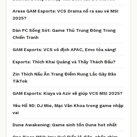
Aress GAM Esports: VCS Drama nổ ra sau vé MSI
2025?
Dàn PC Sống Sót: Game Thủ Trung Đông Trong
Chiến Tranh
GAM Esports: VCS vô địch APAC, Emo tỏa sáng!
Esports: Thích Khai Quảng và Thầy Thách Đấu?
Zin Thích Nấu Ăn Trang Điểm Rung Lắc Gây Bão
TikTok
GAM Esports: Kiaya và Azir sẽ giúp VCS MSI 2025?
Yêu Hồ 9D: DJ Mie, Mạc Văn Khoa trong game nhập
vai
Dune Awakening: Game sinh tồn Dune hot nhất
One Piece 1150: Imu Quỷ Biển lộ diện, nhấn chìm