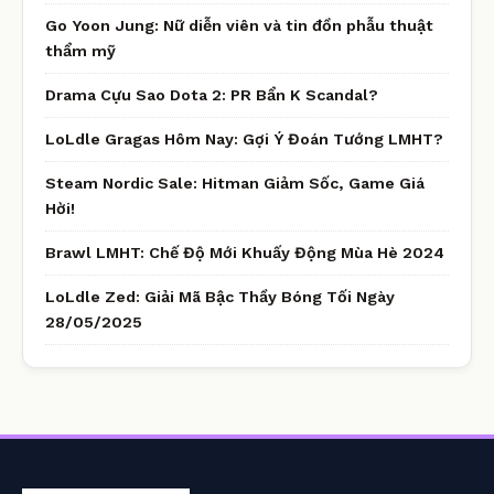
Go Yoon Jung: Nữ diễn viên và tin đồn phẫu thuật
thẩm mỹ
Drama Cựu Sao Dota 2: PR Bẩn K Scandal?
LoLdle Gragas Hôm Nay: Gợi Ý Đoán Tướng LMHT?
Steam Nordic Sale: Hitman Giảm Sốc, Game Giá
Hời!
Brawl LMHT: Chế Độ Mới Khuấy Động Mùa Hè 2024
LoLdle Zed: Giải Mã Bậc Thầy Bóng Tối Ngày
28/05/2025