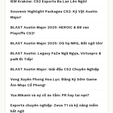
IEM Kraków: CS2 Esports Ba Lan Lên Ngôi!
Souvenir Highlight Packages CS2: Kỷ Vật Austin
Major!
BLAST Austin Major 2025: HEROIC & B8 vào
Playoffs CS2!
BLAST Austin Major 2025: OG hạ NRG, Bất ngờ lớn!
BLAST Austin: Legacy FaZe Ngã Ngựa, Virtuspro &
paiN Đi Tiếp!
BLAST Austin Major: Giải đấu CS2 Chuyên Nghiệp
Vong Xuyên Phong Hoa Lục: Đăng Ký Sớm Game
Âm Nhạc Cổ Phong!
Yua Mikami và sự cố áo tắm: PR hay tai nạn?
Esports chuyên nghiệp: Zeus T1 và kỹ năng mềm
bất ngờ