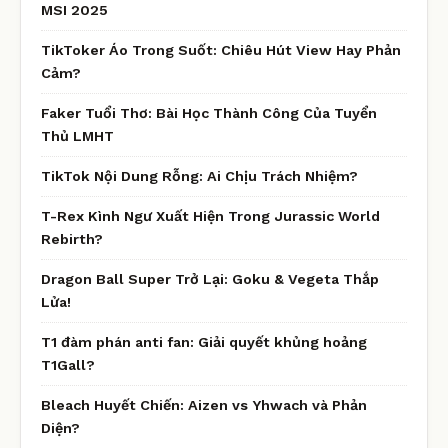
MSI 2025
TikToker Áo Trong Suốt: Chiêu Hút View Hay Phản
Cảm?
Faker Tuổi Thơ: Bài Học Thành Công Của Tuyển
Thủ LMHT
TikTok Nội Dung Rỗng: Ai Chịu Trách Nhiệm?
T-Rex Kình Ngư Xuất Hiện Trong Jurassic World
Rebirth?
Dragon Ball Super Trở Lại: Goku & Vegeta Thắp
Lửa!
T1 đàm phán anti fan: Giải quyết khủng hoảng
T1Gall?
Bleach Huyết Chiến: Aizen vs Yhwach và Phản
Diện?