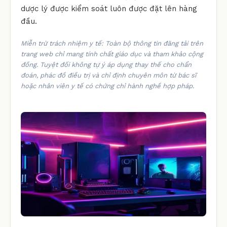
dược lý được kiểm soát luôn được đặt lên hàng
đầu.
Miễn trừ trách nhiệm y tế: Toàn bộ thông tin đăng tải trên
trang web chỉ mang tính chất giáo dục và tham khảo cộng
đồng. Tuyệt đối không tự ý áp dụng thay thế cho chẩn
đoán, phác đồ điều trị và chỉ định chuyên môn từ bác sĩ
hoặc nhân viên y tế có chứng chỉ hành nghề hợp pháp.