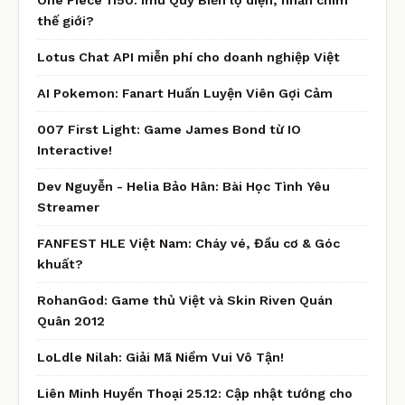
thế giới?
Lotus Chat API miễn phí cho doanh nghiệp Việt
AI Pokemon: Fanart Huấn Luyện Viên Gợi Cảm
007 First Light: Game James Bond từ IO
Interactive!
Dev Nguyễn - Helia Bảo Hân: Bài Học Tình Yêu
Streamer
FANFEST HLE Việt Nam: Cháy vé, Đầu cơ & Góc
khuất?
RohanGod: Game thủ Việt và Skin Riven Quán
Quân 2012
LoLdle Nilah: Giải Mã Niềm Vui Vô Tận!
Liên Minh Huyền Thoại 25.12: Cập nhật tướng cho