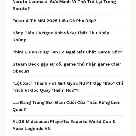
Naruto Uzumaki: Sức Mạnh Vĩ Thú Trở Lại Trong
Boruto?
Faker & T1: MSI 2025 Liệu Có Phá Dớp?
Nàng Tiên Cá Ngọc Ánh và Sự Thật Thu Nhập
Khủng
Phim Elden Ring: Fan Lo Ngại Mất Chất Game Gốc?
Steam Deck gặp sự cố, game thủ nhận game Clair
Obscur!
"Lột Xác" Thành Hot Girl Gym: Nữ PT Gặp "Bão" Chỉ
Trích Vì Góc Quay "Hiểm Hóc"?
Lai Bâng Trang Six: Đám Cưới Của Thần Rừng Liên
Quân?
ALGS Midseason Playoffs: Esports World Cup &
Apex Legends VN