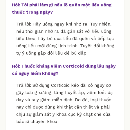
Hỏi: Tôi phải làm gì nếu lỡ quên một liều uống
thuốc trong ngày?
Trả lời: Hãy uống ngay khi nhớ ra. Tuy nhiên,
nếu thời gian nhớ ra đã gần sát với liều uống
tiếp theo, hãy bỏ qua liều đã quên và tiếp tục
uống liều mới đúng lịch trình. Tuyệt đối không
tự ý uống gấp đôi liều để bù đắp.
Hỏi: Thuốc kháng viêm Corticoid dùng lâu ngày
có nguy hiểm không?
Trả lời: Sử dụng Corticoid kéo dài có nguy cơ
gây loãng xương, tăng huyết áp, viêm loét dạ
dày và suy giảm miễn dịch. Do đó, loại thuốc
này chỉ được dùng khi thật cần thiết và phải
chịu sự giám sát y khoa cực kỳ chặt chẽ của
bác sĩ chuyên khoa.