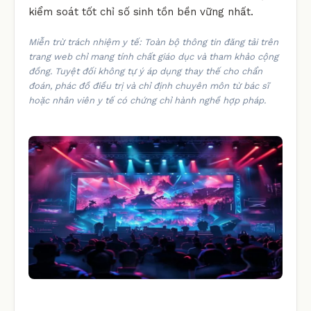
kiểm soát tốt chỉ số sinh tồn bền vững nhất.
Miễn trừ trách nhiệm y tế: Toàn bộ thông tin đăng tải trên
trang web chỉ mang tính chất giáo dục và tham khảo cộng
đồng. Tuyệt đối không tự ý áp dụng thay thế cho chẩn
đoán, phác đồ điều trị và chỉ định chuyên môn từ bác sĩ
hoặc nhân viên y tế có chứng chỉ hành nghề hợp pháp.