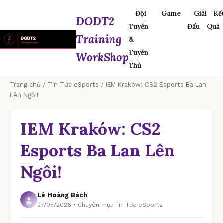
Đội
Game
Giải
Kế
DODT2
Tuyển
Đấu
Quả
Training
&
Tuyển
WorkShop
Thủ
Trang chủ
/
Tin Tức eSports
/ IEM Kraków: CS2 Esports Ba Lan
Lên Ngôi!
IEM Kraków: CS2
Esports Ba Lan Lên
Ngôi!
Lê Hoàng Bách
27/05/2026 • Chuyên mục Tin Tức eSports