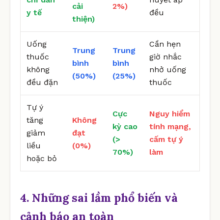
cải
2%)
y tế
đều
thiện)
Uống
Cần hẹn
Trung
Trung
thuốc
giờ nhắc
bình
bình
không
nhở uống
(50%)
(25%)
đều đặn
thuốc
Tự ý
Cực
Nguy hiểm
tăng
Không
kỳ cao
tính mạng,
giảm
đạt
(>
cấm tự ý
liều
(0%)
70%)
làm
hoặc bỏ
4. Những sai lầm phổ biến và
cảnh báo an toàn