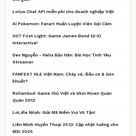
Lotus Chat API miễn phí cho doanh nghiệp Việt
AI Pokemon: Fanart Huấn Luyện Viên Gợi Cảm
007 First Light: Game James Bond từ IO
Interactive!
Dev Nguyễn - Helia Bảo Hân: Bài Học Tình Yêu
Streamer
FANFEST HLE Việt Nam: Cháy vé, Đầu cơ & Góc
khuất?
RohanGod: Game thủ Việt và Skin Riven Quán
Quân 2012
LoLdle Nilah: Giải Mã Niềm Vui Vô Tận!
Liên Minh Huyền Thoại 25.12: Cập nhật tướng cho
MSI 2025