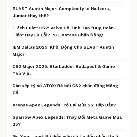
BLAST Austin Major: Complexity lo Hallzerk,
Junior thay thế?
"Lách Luật" CS2: Valve Cố Tình Tạo "Bug Hoàn
Tiền" Hay Là Lỗi? PGL Astana Chấn Động!
IEM Dallas 2025: Khởi Động Cho BLAST Austin
Major!
CS2 Major 2025: StarLadder Budapest & Game
Thủ Việt
Dàn xếp tỷ số ATOX: Bê bối CS2 chấn động Mông
Cổ!
Arenas Apex Legends Trở Lại Mùa 25: Hấp Dẫn?
Sparrow Apex Legends: Thay Đổi Meta Game Mùa
25?
Go Yoon Jung: Nữ diễn viên và tin đồn phẫu thuật