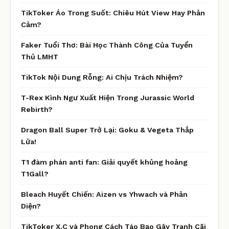
TikToker Áo Trong Suốt: Chiêu Hút View Hay Phản
Cảm?
Faker Tuổi Thơ: Bài Học Thành Công Của Tuyển
Thủ LMHT
TikTok Nội Dung Rỗng: Ai Chịu Trách Nhiệm?
T-Rex Kình Ngư Xuất Hiện Trong Jurassic World
Rebirth?
Dragon Ball Super Trở Lại: Goku & Vegeta Thắp
Lửa!
T1 đàm phán anti fan: Giải quyết khủng hoảng
T1Gall?
Bleach Huyết Chiến: Aizen vs Yhwach và Phản
Diện?
TikToker X.C và Phong Cách Táo Bạo Gây Tranh Cãi