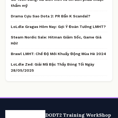
thẩm mỹ
Drama Cựu Sao Dota 2: PR Bẩn K Scandal?
LoLdle Gragas Hôm Nay: Gợi Ý Đoán Tướng LMHT?
Steam Nordic Sale: Hitman Giảm Sốc, Game Giá
Hời!
Brawl LMHT: Chế Độ Mới Khuấy Động Mùa Hè 2024
LoLdle Zed: Giải Mã Bậc Thầy Bóng Tối Ngày
28/05/2025
DODT2 Training WorkShop