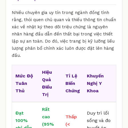
Nhiều chuyên gia uy tín trong ngành đồng tình
rằng, thói quen chủ quan và thiếu thông tin chuẩn
xác về nhật ký theo dõi triệu chứng là nguyên
nhân hàng đầu dẫn đến thất bại trong việc thiết
lập sự an toàn. Do đó, việc trang bị kỹ lưỡng liều
lượng phân bổ chính xác luôn được đặt lên hàng
đầu.
Hiệu
Mức Độ
Tỉ Lệ
Khuyến
Quả
Tuân
Biến
Nghị Y
Điều
Thủ
Chứng
Khoa
Trị
Rất
Đạt
Duy trì lối
cao
Thấp
100%
sống và đo
(95%
(<
chỉ dẫn
huyết áp