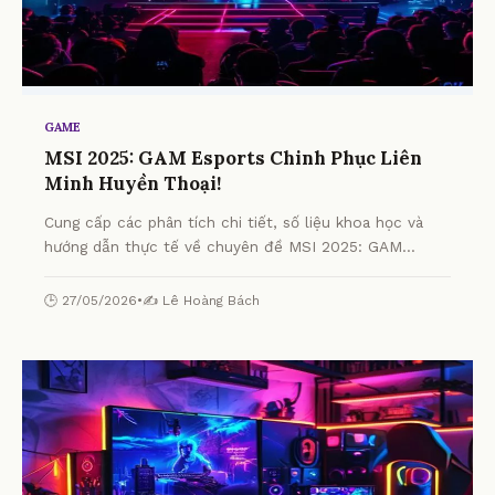
GAME
MSI 2025: GAM Esports Chinh Phục Liên
Minh Huyền Thoại!
Cung cấp các phân tích chi tiết, số liệu khoa học và
hướng dẫn thực tế về chuyên đề MSI 2025: GAM
Esports Chinh Phục Liên Minh Huyền Thoại! từ chuyên
gia.
🕒 27/05/2026
•
✍️ Lê Hoàng Bách