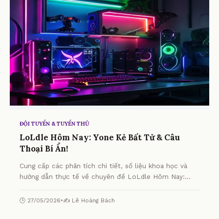
ĐỘI TUYỂN & TUYỂN THỦ
LoLdle Hôm Nay: Yone Kẻ Bất Tử & Câu
Thoại Bí Ẩn!
Cung cấp các phân tích chi tiết, số liệu khoa học và
hướng dẫn thực tế về chuyên đề LoLdle Hôm Nay:
Yone Kẻ Bất Tử & Câu Thoại Bí Ẩn! từ chuyên gia.
🕒 27/05/2026
•
✍️ Lê Hoàng Bách