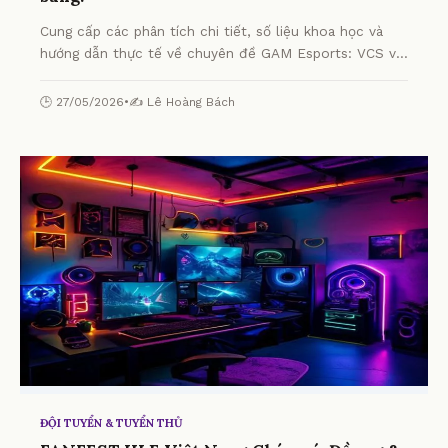
Cung cấp các phân tích chi tiết, số liệu khoa học và
hướng dẫn thực tế về chuyên đề GAM Esports: VCS vô
địch APAC, Emo tỏa sáng! từ chuyên gia.
🕒 27/05/2026
•
✍️ Lê Hoàng Bách
ĐỘI TUYỂN & TUYỂN THỦ