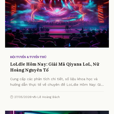
ĐỘI TUYỂN & TUYỂN THỦ
LoLdle Hôm Nay: Giải Mã Qiyana LoL, Nữ
Hoàng Nguyên Tố
Cung cấp các phân tích chi tiết, số liệu khoa học và
hướng dẫn thực tế về chuyên đề LoLdle Hôm Nay: Giải
Mã Qiyana LoL, Nữ Hoàng Nguyên Tố từ chuyên gia.
🕒 27/05/2026
•
✍️ Lê Hoàng Bách