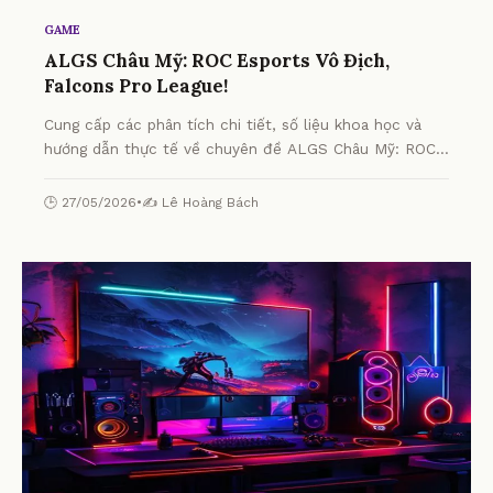
GAME
ALGS Châu Mỹ: ROC Esports Vô Địch,
Falcons Pro League!
Cung cấp các phân tích chi tiết, số liệu khoa học và
hướng dẫn thực tế về chuyên đề ALGS Châu Mỹ: ROC
Esports Vô Địch, Falcons Pro League! từ chuyên gia.
🕒 27/05/2026
•
✍️ Lê Hoàng Bách