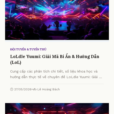
ĐỘI TUYỂN & TUYỂN THỦ
LoLdle Yuumi: Giải Mã Bí Ẩn & Hướng Dẫn
(LoL)
Cung cấp các phân tích chi tiết, số liệu khoa học và
hướng dẫn thực tế về chuyên đề LoLdle Yuumi: Giải Mã
Bí Ẩn & Hướng Dẫn (LoL) từ chuyên gia.
🕒 27/05/2026
•
✍️ Lê Hoàng Bách