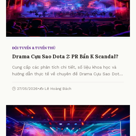
ĐỘI TUYỂN & TUYỂN THỦ
Drama Cựu Sao Dota 2: PR Bẩn K Scandal?
Cung cấp các phân tích chi tiết, số liệu khoa học và
hướng dẫn thực tế về chuyên đề Drama Cựu Sao Dota
2: PR Bẩn K Scandal? từ chuyên gia.
🕒 27/05/2026
•
✍️ Lê Hoàng Bách