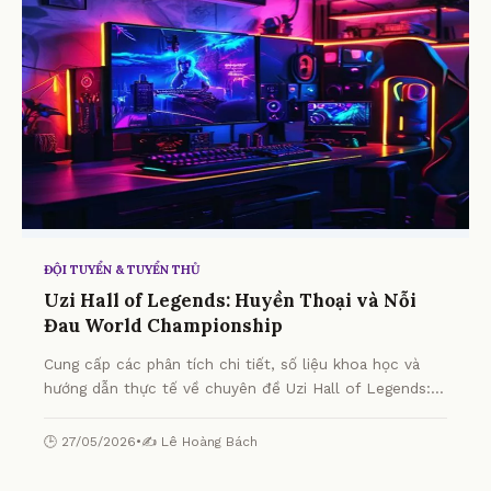
ĐỘI TUYỂN & TUYỂN THỦ
Uzi Hall of Legends: Huyền Thoại và Nỗi
Đau World Championship
Cung cấp các phân tích chi tiết, số liệu khoa học và
hướng dẫn thực tế về chuyên đề Uzi Hall of Legends:
Huyền Thoại và Nỗi Đau World Championship từ
chuyên gia.
🕒 27/05/2026
•
✍️ Lê Hoàng Bách