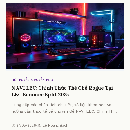
ĐỘI TUYỂN & TUYỂN THỦ
NAVI LEC: Chính Thức Thế Chỗ Rogue Tại
LEC Summer Split 2025
Cung cấp các phân tích chi tiết, số liệu khoa học và
hướng dẫn thực tế về chuyên đề NAVI LEC: Chính Thức
Thế Chỗ Rogue Tại LEC Summer Split 2025 từ chuyên
gia.
🕒 27/05/2026
•
✍️ Lê Hoàng Bách