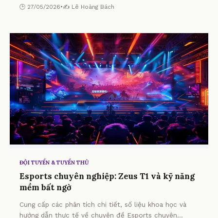
gia.
🕒 27/05/2026
•
✍️ Lê Hoàng Bách
ĐỘI TUYỂN & TUYỂN THỦ
Esports chuyên nghiệp: Zeus T1 và kỹ năng
mềm bất ngờ
Cung cấp các phân tích chi tiết, số liệu khoa học và
hướng dẫn thực tế về chuyên đề Esports chuyên