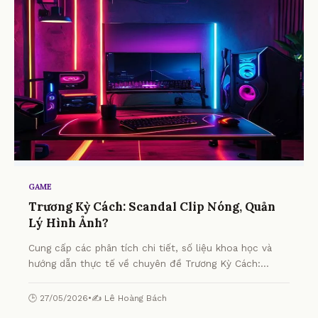
GAME
Trương Kỳ Cách: Scandal Clip Nóng, Quản
Lý Hình Ảnh?
Cung cấp các phân tích chi tiết, số liệu khoa học và
hướng dẫn thực tế về chuyên đề Trương Kỳ Cách:
Scandal Clip Nóng, Quản Lý Hình Ảnh? từ chuyên gia.
🕒 27/05/2026
•
✍️ Lê Hoàng Bách