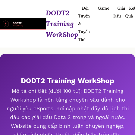
Đội
Game
Giải
Kế
DODT2
Tuyển
Đấu
Quả
Training
&
Tuyển
WorkShop
Thủ
DODT2 Training WorkShop
Mô tả chi tiết (dưới 100 từ): DODT2 Training
Workshop là nền tảng chuyên sâu dành cho
người yêu eSports, nơi cập nhật đầy đủ lịch thi
đấu các giải đấu Dota 2 trong và ngoài nước.
Website cung cấp bình luận chuyên nghiệp,
phân tích chiến thuật, diễn biến trận đấu,