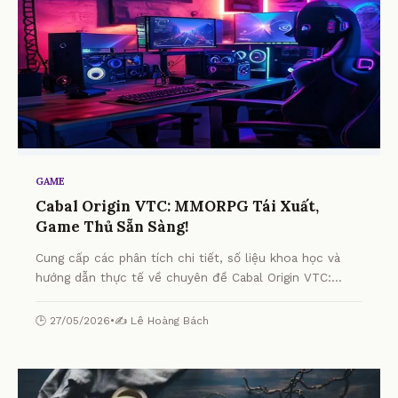
GAME
Cabal Origin VTC: MMORPG Tái Xuất,
Game Thủ Sẵn Sàng!
Cung cấp các phân tích chi tiết, số liệu khoa học và
hướng dẫn thực tế về chuyên đề Cabal Origin VTC:
MMORPG Tái Xuất, Game Thủ Sẵn Sàng! từ chuyên gia.
🕒 27/05/2026
•
✍️ Lê Hoàng Bách