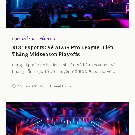
ĐỘI TUYỂN & TUYỂN THỦ
ROC Esports: Vé ALGS Pro League, Tiến
Thẳng Midseason Playoffs
Cung cấp các phân tích chi tiết, số liệu khoa học và
hướng dẫn thực tế về chuyên đề ROC Esports: Vé
ALGS Pro League, Tiến Thẳng Midseason Playoffs từ
chuyên gia.
🕒 27/05/2026
•
✍️ Lê Hoàng Bách