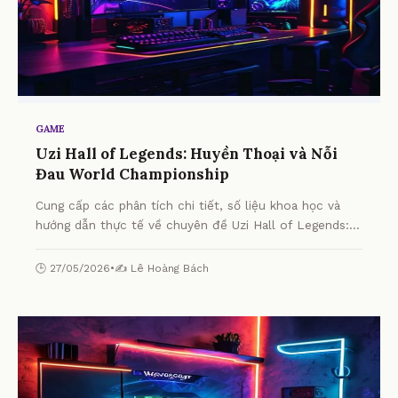
GAME
Uzi Hall of Legends: Huyền Thoại và Nỗi
Đau World Championship
Cung cấp các phân tích chi tiết, số liệu khoa học và
hướng dẫn thực tế về chuyên đề Uzi Hall of Legends:
Huyền Thoại và Nỗi Đau World Championship từ
chuyên gia.
🕒 27/05/2026
•
✍️ Lê Hoàng Bách