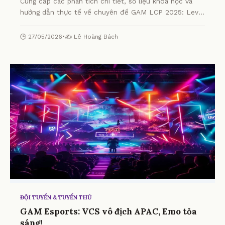
Cung cấp các phân tích chi tiết, số liệu khoa học và
hướng dẫn thực tế về chuyên đề GAM LCP 2025: Levi,
Kiaya Có Gánh Được Team? từ chuyên gia.
🕒 27/05/2026
•
✍️ Lê Hoàng Bách
ĐỘI TUYỂN & TUYỂN THỦ
GAM Esports: VCS vô địch APAC, Emo tỏa
sáng!