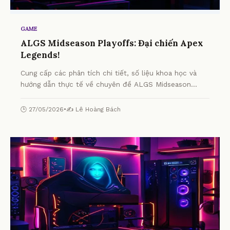
GAME
ALGS Midseason Playoffs: Đại chiến Apex
Legends!
Cung cấp các phân tích chi tiết, số liệu khoa học và
hướng dẫn thực tế về chuyên đề ALGS Midseason
Playoffs: Đại chiến Apex Legends! từ chuyên gia.
🕒 27/05/2026
•
✍️ Lê Hoàng Bách