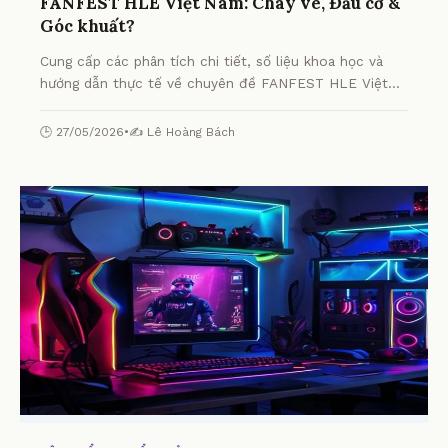
FANFEST HLE Việt Nam: Cháy vé, Đầu cơ &
Góc khuất?
Cung cấp các phân tích chi tiết, số liệu khoa học và
hướng dẫn thực tế về chuyên đề FANFEST HLE Việt
Nam: Cháy vé, Đầu cơ & Góc khuất? từ chuyên gia.
🕒 27/05/2026
•
✍️ Lê Hoàng Bách