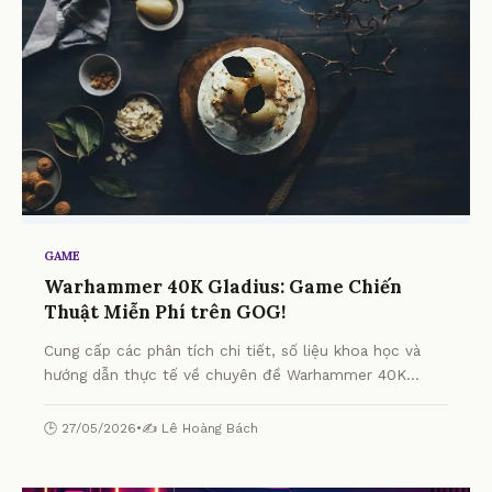
GAME
Warhammer 40K Gladius: Game Chiến
Thuật Miễn Phí trên GOG!
Cung cấp các phân tích chi tiết, số liệu khoa học và
hướng dẫn thực tế về chuyên đề Warhammer 40K
Gladius: Game Chiến Thuật Miễn Phí trên GOG! từ
chuyên gia.
🕒 27/05/2026
•
✍️ Lê Hoàng Bách