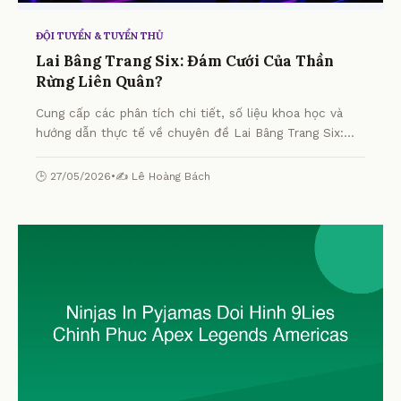
ĐỘI TUYỂN & TUYỂN THỦ
Lai Bâng Trang Six: Đám Cưới Của Thần
Rừng Liên Quân?
Cung cấp các phân tích chi tiết, số liệu khoa học và
hướng dẫn thực tế về chuyên đề Lai Bâng Trang Six:
Đám Cưới Của Thần Rừng Liên Quân? từ chuyên gia.
🕒 27/05/2026
•
✍️ Lê Hoàng Bách