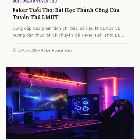
ĐỘI TUYỂN & TUYỂN THỦ
Faker Tuổi Thơ: Bài Học Thành Công Của
Tuyển Thủ LMHT
Cung cấp các phân tích chi tiết, số liệu khoa học và
hướng dẫn thực tế về chuyên đề Faker Tuổi Thơ: Bài
Học Thành Công Của Tuyển Thủ LMHT từ chuyên gia.
🕒 27/05/2026
•
✍️ Lê Hoàng Bách