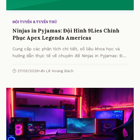
ĐỘI TUYỂN & TUYỂN THỦ
Ninjas in Pyjamas: Đội Hình 9Lies Chinh
Phục Apex Legends Americas
Cung cấp các phân tích chi tiết, số liệu khoa học và
hướng dẫn thực tế về chuyên đề Ninjas in Pyjamas: Đội
Hình 9Lies Chinh Phục Apex Legends Americas từ
chuyên gia.
🕒 27/05/2026
•
✍️ Lê Hoàng Bách