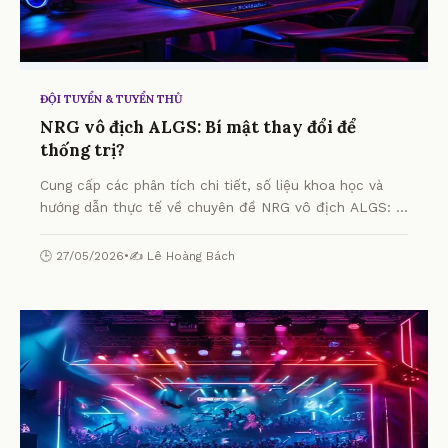
ĐỘI TUYỂN & TUYỂN THỦ
NRG vô địch ALGS: Bí mật thay đổi để
thống trị?
Cung cấp các phân tích chi tiết, số liệu khoa học và
hướng dẫn thực tế về chuyên đề NRG vô địch ALGS: Bí
mật thay đổi để thống trị? từ chuyên gia.
🕒 27/05/2026
•
✍️ Lê Hoàng Bách