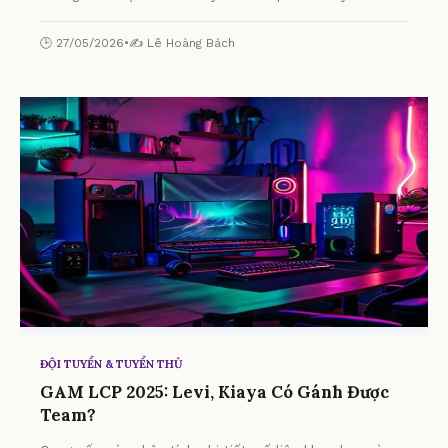
nghiệp: Zeus T1 và kỹ năng mềm bất ngờ từ chuyên gia.
🕒 27/05/2026
•
✍️ Lê Hoàng Bách
ĐỘI TUYỂN & TUYỂN THỦ
GAM LCP 2025: Levi, Kiaya Có Gánh Được
Team?