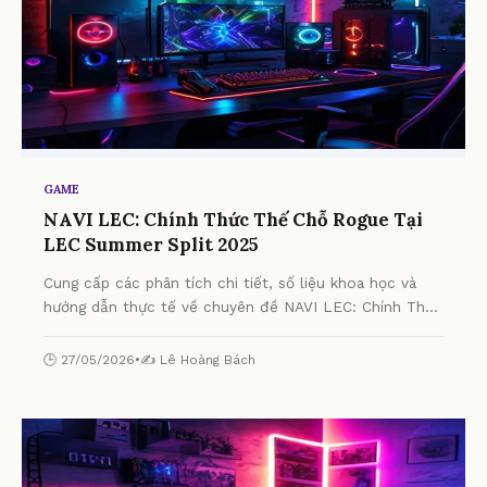
GAME
NAVI LEC: Chính Thức Thế Chỗ Rogue Tại
LEC Summer Split 2025
Cung cấp các phân tích chi tiết, số liệu khoa học và
hướng dẫn thực tế về chuyên đề NAVI LEC: Chính Thức
Thế Chỗ Rogue Tại LEC Summer Split 2025 từ chuyên
gia.
🕒 27/05/2026
•
✍️ Lê Hoàng Bách