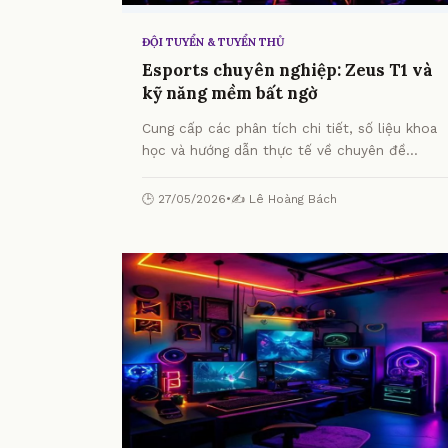
ĐỘI TUYỂN & TUYỂN THỦ
Esports chuyên nghiệp: Zeus T1 và
kỹ năng mềm bất ngờ
Cung cấp các phân tích chi tiết, số liệu khoa
học và hướng dẫn thực tế về chuyên đề
Esports chuyên nghiệp: Zeus T1 và kỹ năng
mềm bất ngờ từ chuyên gia.
🕒 27/05/2026
•
✍️ Lê Hoàng Bách