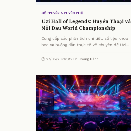
ĐỘI TUYỂN & TUYỂN THỦ
Uzi Hall of Legends: Huyền Thoại và
Nỗi Đau World Championship
Cung cấp các phân tích chi tiết, số liệu khoa
học và hướng dẫn thực tế về chuyên đề Uzi
Hall of Legends: Huyền Thoại và Nỗi Đau
World Championship từ chuyên gia.
🕒 27/05/2026
•
✍️ Lê Hoàng Bách