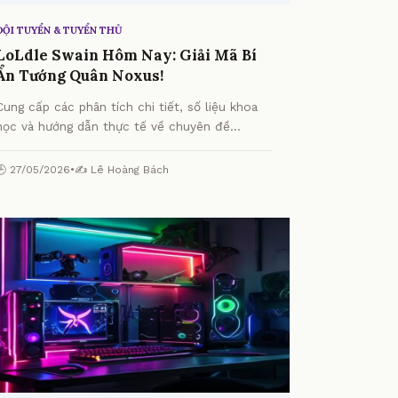
ĐỘI TUYỂN & TUYỂN THỦ
LoLdle Swain Hôm Nay: Giải Mã Bí
Ẩn Tướng Quân Noxus!
Cung cấp các phân tích chi tiết, số liệu khoa
học và hướng dẫn thực tế về chuyên đề
LoLdle Swain Hôm Nay: Giải Mã Bí Ẩn Tướng
Quân Noxus! từ chuyên gia.
🕒 27/05/2026
•
✍️ Lê Hoàng Bách