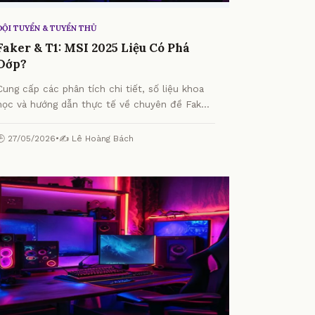
ĐỘI TUYỂN & TUYỂN THỦ
Faker & T1: MSI 2025 Liệu Có Phá
Dớp?
Cung cấp các phân tích chi tiết, số liệu khoa
học và hướng dẫn thực tế về chuyên đề Faker
& T1: MSI 2025 Liệu Có Phá Dớp? từ chuyên
gia.
🕒 27/05/2026
•
✍️ Lê Hoàng Bách