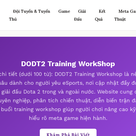
Đội Tuyển & Tuyển
Game
Giải
Kết
Meta Ga
Thủ
Đấu
Quả
Thuật
DODT2 Training WorkShop
chi tiết (dưới 100 từ): DODT2 Training Workshop là n
âu dành cho người yêu eSports, nơi cập nhật đầy đủ
 giải đấu Dota 2 trong và ngoài nước. Website cung 
uyên nghiệp, phân tích chiến thuật, diễn biến trận đ
buổi training workshop giúp người chơi nâng cao k
hiểu rõ meta game hiện hành.
Khám Phá Bài Viết