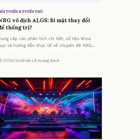
ĐỘI TUYỂN & TUYỂN THỦ
NRG vô địch ALGS: Bí mật thay đổi
để thống trị?
Cung cấp các phân tích chi tiết, số liệu khoa
học và hướng dẫn thực tế về chuyên đề NRG
vô địch ALGS: Bí mật thay đổi để thống trị?
từ chuyên gia.
🕒 27/05/2026
•
✍️ Lê Hoàng Bách