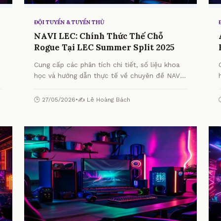
ĐỘI TUYỂN & TUYỂN THỦ
NAVI LEC: Chính Thức Thế Chỗ
Rogue Tại LEC Summer Split 2025
Cung cấp các phân tích chi tiết, số liệu khoa
học và hướng dẫn thực tế về chuyên đề NAVI
LEC: Chính Thức Thế Chỗ Rogue Tại LEC
Summer Split 2025 từ chuyên gia.
🕒 27/05/2026
•
✍️ Lê Hoàng Bách