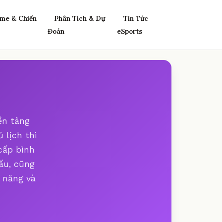
me & Chiến
Phân Tích & Dự
Tin Tức
Đoán
eSports
ền tảng
 lịch thi
cấp bình
ấu, cũng
ỹ năng và