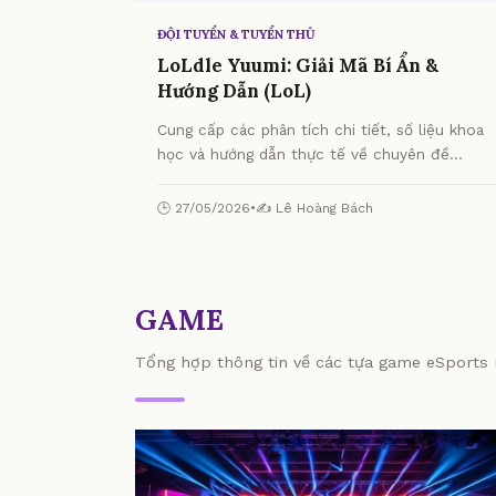
ĐỘI TUYỂN & TUYỂN THỦ
LoLdle Yuumi: Giải Mã Bí Ẩn &
Hướng Dẫn (LoL)
Cung cấp các phân tích chi tiết, số liệu khoa
học và hướng dẫn thực tế về chuyên đề
LoLdle Yuumi: Giải Mã Bí Ẩn & Hướng Dẫn
(LoL) từ chuyên gia.
🕒 27/05/2026
•
✍️ Lê Hoàng Bách
GAME
Tổng hợp thông tin về các tựa game eSports n