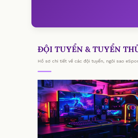
ĐỘI TUYỂN & TUYỂN TH
Hồ sơ chi tiết về các đội tuyển, ngôi sao eSp