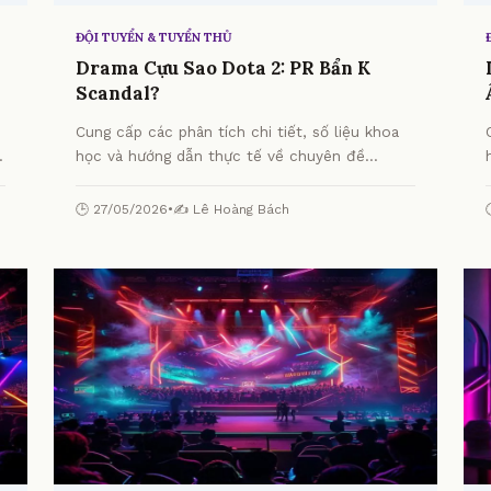
ĐỘI TUYỂN & TUYỂN THỦ
Drama Cựu Sao Dota 2: PR Bẩn K
Scandal?
Cung cấp các phân tích chi tiết, số liệu khoa
học và hướng dẫn thực tế về chuyên đề
Drama Cựu Sao Dota 2: PR Bẩn K Scandal? từ
chuyên gia.
🕒 27/05/2026
•
✍️ Lê Hoàng Bách