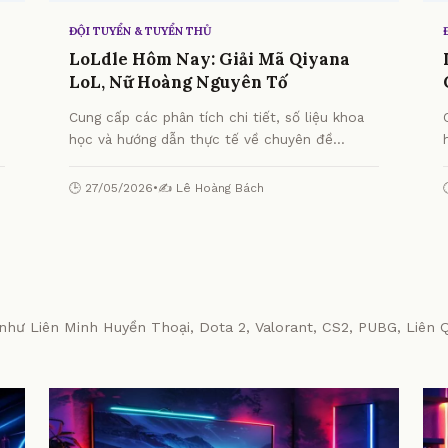
ĐỘI TUYỂN & TUYỂN THỦ
LoLdle Hôm Nay: Giải Mã Qiyana
LoL, Nữ Hoàng Nguyên Tố
Cung cấp các phân tích chi tiết, số liệu khoa
học và hướng dẫn thực tế về chuyên đề
LoLdle Hôm Nay: Giải Mã Qiyana LoL, Nữ
Hoàng Nguyên Tố từ chuyên gia.
🕒 27/05/2026
•
✍️ Lê Hoàng Bách
hư Liên Minh Huyền Thoại, Dota 2, Valorant, CS2, PUBG, Liên Q