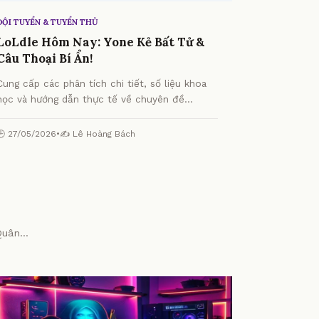
ĐỘI TUYỂN & TUYỂN THỦ
LoLdle Hôm Nay: Yone Kẻ Bất Tử &
Câu Thoại Bí Ẩn!
Cung cấp các phân tích chi tiết, số liệu khoa
học và hướng dẫn thực tế về chuyên đề
LoLdle Hôm Nay: Yone Kẻ Bất Tử & Câu Thoại
Bí Ẩn! từ chuyên gia.
🕒 27/05/2026
•
✍️ Lê Hoàng Bách
uân...