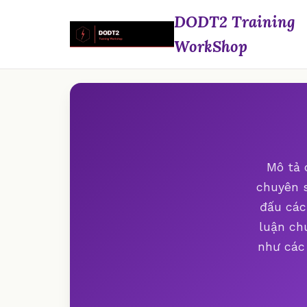
DODT2 Training
WorkShop
Mô tả 
chuyên s
đấu các
luận ch
như các 