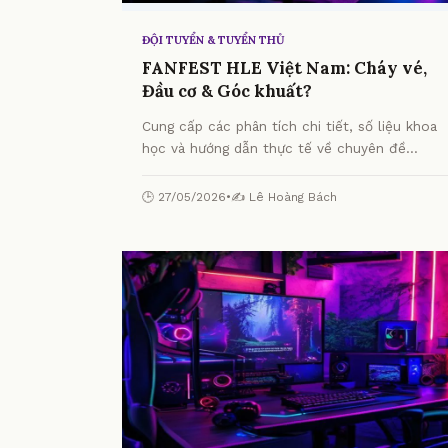
ĐỘI TUYỂN & TUYỂN THỦ
FANFEST HLE Việt Nam: Cháy vé,
Đầu cơ & Góc khuất?
Cung cấp các phân tích chi tiết, số liệu khoa
học và hướng dẫn thực tế về chuyên đề
FANFEST HLE Việt Nam: Cháy vé, Đầu cơ &
Góc khuất? từ chuyên gia.
🕒 27/05/2026
•
✍️ Lê Hoàng Bách