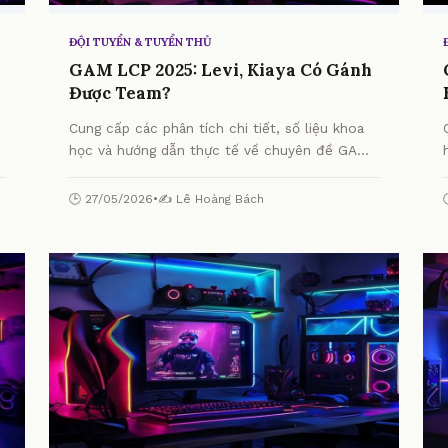
ĐỘI TUYỂN & TUYỂN THỦ
GAM LCP 2025: Levi, Kiaya Có Gánh
Được Team?
Cung cấp các phân tích chi tiết, số liệu khoa
học và hướng dẫn thực tế về chuyên đề GAM
LCP 2025: Levi, Kiaya Có Gánh Được Team? từ
chuyên gia.
🕒 27/05/2026
•
✍️ Lê Hoàng Bách