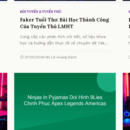
ĐỘI TUYỂN & TUYỂN THỦ
Faker Tuổi Thơ: Bài Học Thành Công
Của Tuyển Thủ LMHT
Cung cấp các phân tích chi tiết, số liệu khoa
học và hướng dẫn thực tế về chuyên đề Faker
Tuổi Thơ: Bài Học Thành Công Của Tuyển Thủ
LMHT từ chuyên gia.
🕒 27/05/2026
•
✍️ Lê Hoàng Bách