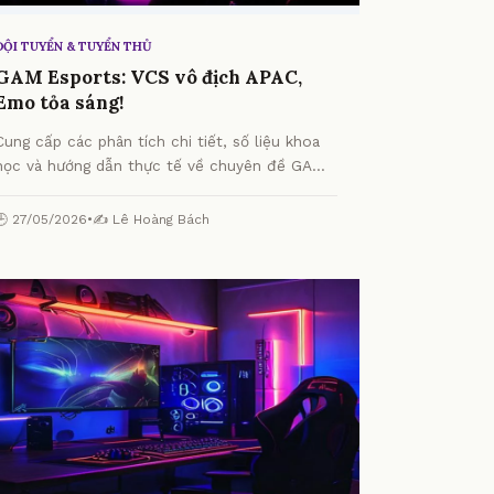
ĐỘI TUYỂN & TUYỂN THỦ
GAM Esports: VCS vô địch APAC,
Emo tỏa sáng!
Cung cấp các phân tích chi tiết, số liệu khoa
học và hướng dẫn thực tế về chuyên đề GAM
Esports: VCS vô địch APAC, Emo tỏa sáng! từ
chuyên gia.
🕒 27/05/2026
•
✍️ Lê Hoàng Bách