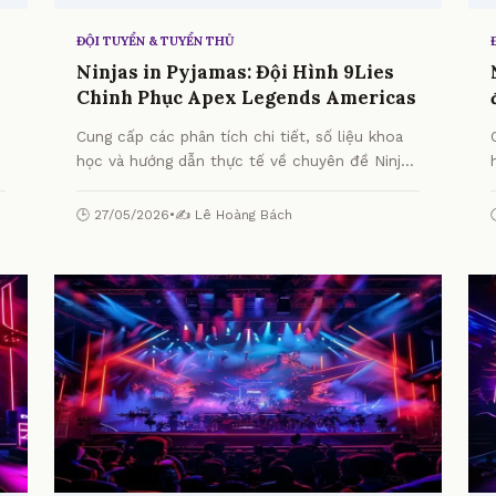
ĐỘI TUYỂN & TUYỂN THỦ
Ninjas in Pyjamas: Đội Hình 9Lies
Chinh Phục Apex Legends Americas
Cung cấp các phân tích chi tiết, số liệu khoa
học và hướng dẫn thực tế về chuyên đề Ninjas
in Pyjamas: Đội Hình 9Lies Chinh Phục Apex
Legends Americas từ chuyên gia.
🕒 27/05/2026
•
✍️ Lê Hoàng Bách