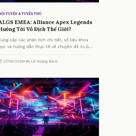
ĐỘI TUYỂN & TUYỂN THỦ
ALGS EMEA: Alliance Apex Legends
Hướng Tới Vô Địch Thế Giới?
Cung cấp các phân tích chi tiết, số liệu khoa
học và hướng dẫn thực tế về chuyên đề ALGS
EMEA: Alliance Apex Legends Hướng Tới Vô
Địch Thế Giới? từ chuyên gia.
🕒 27/05/2026
•
✍️ Lê Hoàng Bách