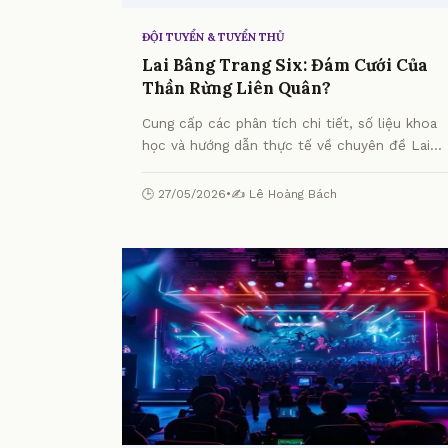
ĐỘI TUYỂN & TUYỂN THỦ
Lai Bâng Trang Six: Đám Cưới Của
Thần Rừng Liên Quân?
Cung cấp các phân tích chi tiết, số liệu khoa
học và hướng dẫn thực tế về chuyên đề Lai
Bâng Trang Six: Đám Cưới Của Thần Rừng Liên
Quân? từ chuyên gia.
🕒 27/05/2026
•
✍️ Lê Hoàng Bách