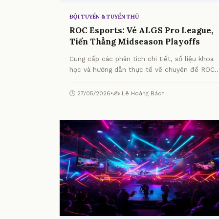
ĐỘI TUYỂN & TUYỂN THỦ
ROC Esports: Vé ALGS Pro League,
Tiến Thẳng Midseason Playoffs
Cung cấp các phân tích chi tiết, số liệu khoa
học và hướng dẫn thực tế về chuyên đề ROC
Esports: Vé ALGS Pro League, Tiến Thẳng
Midseason Playoffs từ chuyên gia.
🕒 27/05/2026
•
✍️ Lê Hoàng Bách