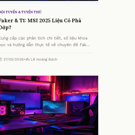
ĐỘI TUYỂN & TUYỂN THỦ
Faker & T1: MSI 2025 Liệu Có Phá
Dớp?
Cung cấp các phân tích chi tiết, số liệu khoa
học và hướng dẫn thực tế về chuyên đề Faker
& T1: MSI 2025 Liệu Có Phá Dớp? từ chuyên
gia.
🕒 27/05/2026
•
✍️ Lê Hoàng Bách