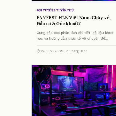
ĐỘI TUYỂN & TUYỂN THỦ
FANFEST HLE Việt Nam: Cháy vé,
Đầu cơ & Góc khuất?
Cung cấp các phân tích chi tiết, số liệu khoa
học và hướng dẫn thực tế về chuyên đề
FANFEST HLE Việt Nam: Cháy vé, Đầu cơ &
Góc khuất? từ chuyên gia.
🕒 27/05/2026
•
✍️ Lê Hoàng Bách