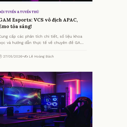
ĐỘI TUYỂN & TUYỂN THỦ
GAM Esports: VCS vô địch APAC,
Emo tỏa sáng!
Cung cấp các phân tích chi tiết, số liệu khoa
học và hướng dẫn thực tế về chuyên đề GAM
Esports: VCS vô địch APAC, Emo tỏa sáng! từ
chuyên gia.
🕒 27/05/2026
•
✍️ Lê Hoàng Bách