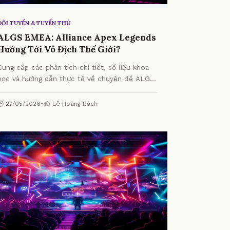
ĐỘI TUYỂN & TUYỂN THỦ
ALGS EMEA: Alliance Apex Legends
Hướng Tới Vô Địch Thế Giới?
Cung cấp các phân tích chi tiết, số liệu khoa
học và hướng dẫn thực tế về chuyên đề ALGS
EMEA: Alliance Apex Legends Hướng Tới Vô
Địch Thế Giới? từ chuyên gia.
🕒 27/05/2026
•
✍️ Lê Hoàng Bách