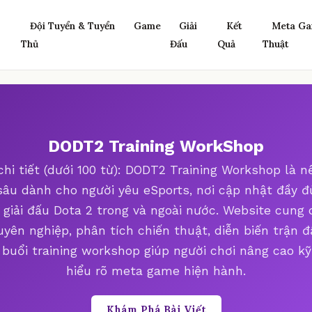
Đội Tuyển & Tuyển
Game
Giải
Kết
Meta Ga
Thủ
Đấu
Quả
Thuật
DODT2 Training WorkShop
chi tiết (dưới 100 từ): DODT2 Training Workshop là n
âu dành cho người yêu eSports, nơi cập nhật đầy đủ
 giải đấu Dota 2 trong và ngoài nước. Website cung 
uyên nghiệp, phân tích chiến thuật, diễn biến trận đ
buổi training workshop giúp người chơi nâng cao k
hiểu rõ meta game hiện hành.
Khám Phá Bài Viết