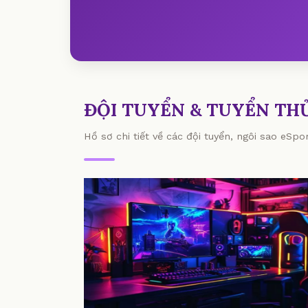
ĐỘI TUYỂN & TUYỂN TH
Hồ sơ chi tiết về các đội tuyển, ngôi sao eSp