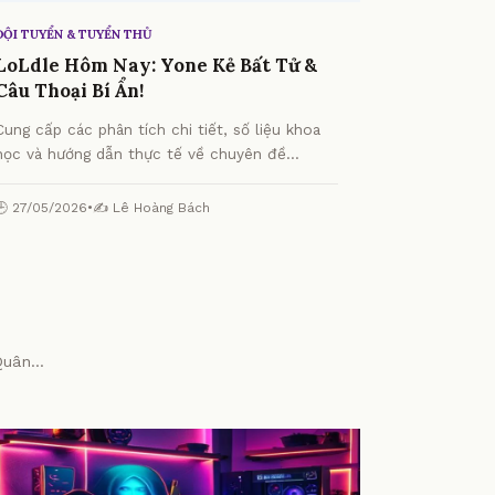
ĐỘI TUYỂN & TUYỂN THỦ
LoLdle Hôm Nay: Yone Kẻ Bất Tử &
Câu Thoại Bí Ẩn!
Cung cấp các phân tích chi tiết, số liệu khoa
học và hướng dẫn thực tế về chuyên đề
LoLdle Hôm Nay: Yone Kẻ Bất Tử & Câu Thoại
Bí Ẩn! từ chuyên gia.
🕒 27/05/2026
•
✍️ Lê Hoàng Bách
uân...