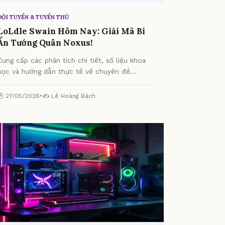
ĐỘI TUYỂN & TUYỂN THỦ
LoLdle Swain Hôm Nay: Giải Mã Bí
Ẩn Tướng Quân Noxus!
Cung cấp các phân tích chi tiết, số liệu khoa
học và hướng dẫn thực tế về chuyên đề
LoLdle Swain Hôm Nay: Giải Mã Bí Ẩn Tướng
Quân Noxus! từ chuyên gia.
🕒 27/05/2026
•
✍️ Lê Hoàng Bách