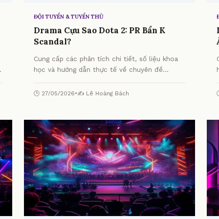
ĐỘI TUYỂN & TUYỂN THỦ
Drama Cựu Sao Dota 2: PR Bẩn K
Scandal?
Cung cấp các phân tích chi tiết, số liệu khoa
học và hướng dẫn thực tế về chuyên đề
Drama Cựu Sao Dota 2: PR Bẩn K Scandal? từ
chuyên gia.
🕒 27/05/2026
•
✍️ Lê Hoàng Bách