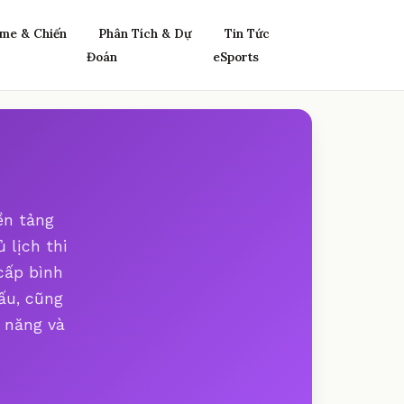
me & Chiến
Phân Tích & Dự
Tin Tức
Đoán
eSports
ền tảng
 lịch thi
cấp bình
ấu, cũng
ỹ năng và