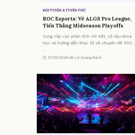
ĐỘI TUYỂN & TUYỂN THỦ
ROC Esports: Vé ALGS Pro League,
Tiến Thẳng Midseason Playoffs
Cung cấp các phân tích chi tiết, số liệu khoa
học và hướng dẫn thực tế về chuyên đề ROC
Esports: Vé ALGS Pro League, Tiến Thẳng
Midseason Playoffs từ chuyên gia.
🕒 27/05/2026
•
✍️ Lê Hoàng Bách