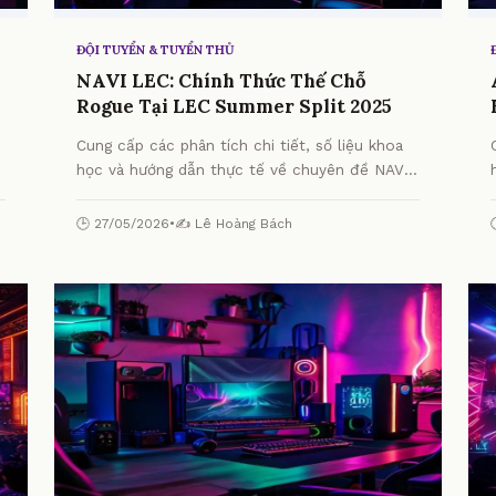
ĐỘI TUYỂN & TUYỂN THỦ
NAVI LEC: Chính Thức Thế Chỗ
Rogue Tại LEC Summer Split 2025
Cung cấp các phân tích chi tiết, số liệu khoa
học và hướng dẫn thực tế về chuyên đề NAVI
LEC: Chính Thức Thế Chỗ Rogue Tại LEC
Summer Split 2025 từ chuyên gia.
🕒 27/05/2026
•
✍️ Lê Hoàng Bách