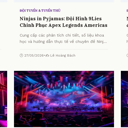
ĐỘI TUYỂN & TUYỂN THỦ
Ninjas in Pyjamas: Đội Hình 9Lies
Chinh Phục Apex Legends Americas
Cung cấp các phân tích chi tiết, số liệu khoa
học và hướng dẫn thực tế về chuyên đề Ninjas
in Pyjamas: Đội Hình 9Lies Chinh Phục Apex
Legends Americas từ chuyên gia.
🕒 27/05/2026
•
✍️ Lê Hoàng Bách