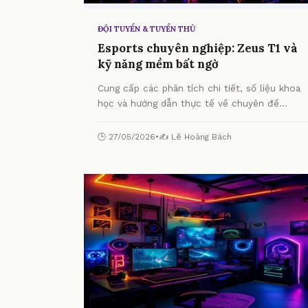
ĐỘI TUYỂN & TUYỂN THỦ
Esports chuyên nghiệp: Zeus T1 và
kỹ năng mềm bất ngờ
Cung cấp các phân tích chi tiết, số liệu khoa
học và hướng dẫn thực tế về chuyên đề
Esports chuyên nghiệp: Zeus T1 và kỹ năng
mềm bất ngờ từ chuyên gia.
🕒 27/05/2026
•
✍️ Lê Hoàng Bách