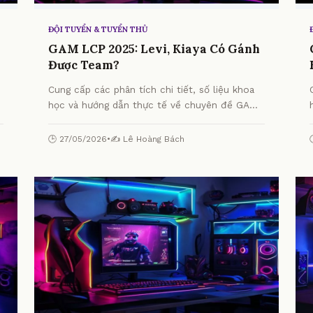
ĐỘI TUYỂN & TUYỂN THỦ
GAM LCP 2025: Levi, Kiaya Có Gánh
Được Team?
Cung cấp các phân tích chi tiết, số liệu khoa
học và hướng dẫn thực tế về chuyên đề GAM
LCP 2025: Levi, Kiaya Có Gánh Được Team? từ
chuyên gia.
🕒 27/05/2026
•
✍️ Lê Hoàng Bách