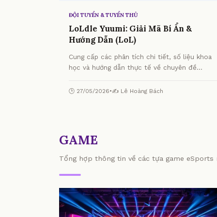
ĐỘI TUYỂN & TUYỂN THỦ
LoLdle Yuumi: Giải Mã Bí Ẩn &
Hướng Dẫn (LoL)
Cung cấp các phân tích chi tiết, số liệu khoa
học và hướng dẫn thực tế về chuyên đề
LoLdle Yuumi: Giải Mã Bí Ẩn & Hướng Dẫn
(LoL) từ chuyên gia.
🕒 27/05/2026
•
✍️ Lê Hoàng Bách
GAME
Tổng hợp thông tin về các tựa game eSports n