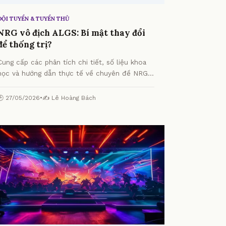
ĐỘI TUYỂN & TUYỂN THỦ
NRG vô địch ALGS: Bí mật thay đổi
để thống trị?
Cung cấp các phân tích chi tiết, số liệu khoa
học và hướng dẫn thực tế về chuyên đề NRG
vô địch ALGS: Bí mật thay đổi để thống trị?
từ chuyên gia.
🕒 27/05/2026
•
✍️ Lê Hoàng Bách