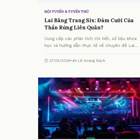
ĐỘI TUYỂN & TUYỂN THỦ
Lai Bâng Trang Six: Đám Cưới Của
Thần Rừng Liên Quân?
Cung cấp các phân tích chi tiết, số liệu khoa
học và hướng dẫn thực tế về chuyên đề Lai
Bâng Trang Six: Đám Cưới Của Thần Rừng Liên
Quân? từ chuyên gia.
🕒 27/05/2026
•
✍️ Lê Hoàng Bách