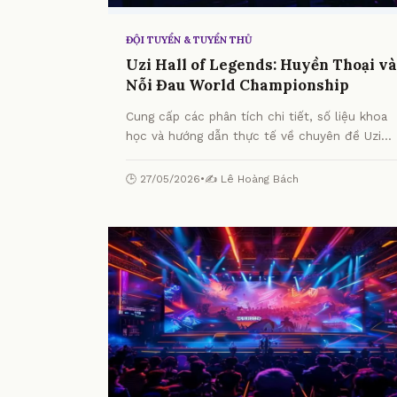
ĐỘI TUYỂN & TUYỂN THỦ
Uzi Hall of Legends: Huyền Thoại và
Nỗi Đau World Championship
Cung cấp các phân tích chi tiết, số liệu khoa
học và hướng dẫn thực tế về chuyên đề Uzi
Hall of Legends: Huyền Thoại và Nỗi Đau
World Championship từ chuyên gia.
🕒 27/05/2026
•
✍️ Lê Hoàng Bách