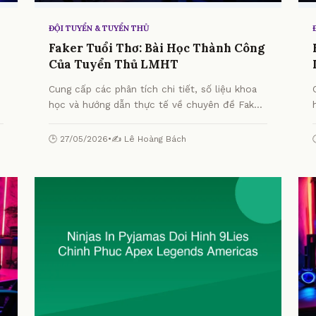
ĐỘI TUYỂN & TUYỂN THỦ
Faker Tuổi Thơ: Bài Học Thành Công
Của Tuyển Thủ LMHT
Cung cấp các phân tích chi tiết, số liệu khoa
học và hướng dẫn thực tế về chuyên đề Faker
Tuổi Thơ: Bài Học Thành Công Của Tuyển Thủ
LMHT từ chuyên gia.
🕒 27/05/2026
•
✍️ Lê Hoàng Bách