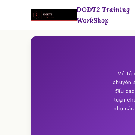
DODT2 Training
WorkShop
Mô tả 
chuyên s
đấu các
luận ch
như các 