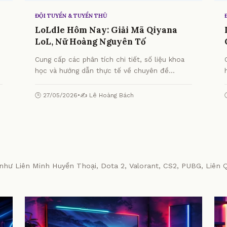
ĐỘI TUYỂN & TUYỂN THỦ
LoLdle Hôm Nay: Giải Mã Qiyana
LoL, Nữ Hoàng Nguyên Tố
Cung cấp các phân tích chi tiết, số liệu khoa
học và hướng dẫn thực tế về chuyên đề
LoLdle Hôm Nay: Giải Mã Qiyana LoL, Nữ
Hoàng Nguyên Tố từ chuyên gia.
🕒 27/05/2026
•
✍️ Lê Hoàng Bách
hư Liên Minh Huyền Thoại, Dota 2, Valorant, CS2, PUBG, Liên Q