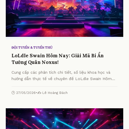
ĐỘI TUYỂN & TUYỂN THỦ
LoLdle Swain Hôm Nay: Giải Mã Bí Ẩn
Tướng Quân Noxus!
Cung cấp các phân tích chi tiết, số liệu khoa học và
hướng dẫn thực tế về chuyên đề LoLdle Swain Hôm
Nay: Giải Mã Bí Ẩn Tướng Quân Noxus! từ chuyên gia.
🕒 27/05/2026
•
✍️ Lê Hoàng Bách