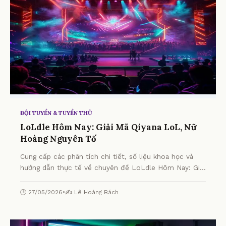
ĐỘI TUYỂN & TUYỂN THỦ
LoLdle Hôm Nay: Giải Mã Qiyana LoL, Nữ
Hoàng Nguyên Tố
Cung cấp các phân tích chi tiết, số liệu khoa học và
hướng dẫn thực tế về chuyên đề LoLdle Hôm Nay: Giải
Mã Qiyana LoL, Nữ Hoàng Nguyên Tố từ chuyên gia.
🕒 27/05/2026
•
✍️ Lê Hoàng Bách