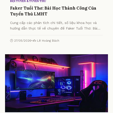
ĐỘI TUYỂN & TUYỂN THỦ
Faker Tuổi Thơ: Bài Học Thành Công Của
Tuyển Thủ LMHT
Cung cấp các phân tích chi tiết, số liệu khoa học và
hướng dẫn thực tế về chuyên đề Faker Tuổi Thơ: Bài
Học Thành Công Của Tuyển Thủ LMHT từ chuyên gia.
🕒 27/05/2026
•
✍️ Lê Hoàng Bách