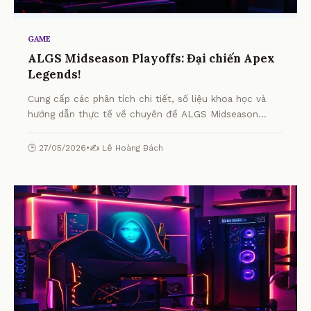
GAME
ALGS Midseason Playoffs: Đại chiến Apex
Legends!
Cung cấp các phân tích chi tiết, số liệu khoa học và
hướng dẫn thực tế về chuyên đề ALGS Midseason
Playoffs: Đại chiến Apex Legends! từ chuyên gia.
🕒 27/05/2026
•
✍️ Lê Hoàng Bách