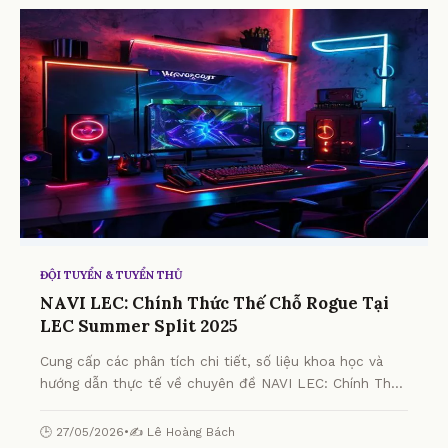
ĐỘI TUYỂN & TUYỂN THỦ
NAVI LEC: Chính Thức Thế Chỗ Rogue Tại
LEC Summer Split 2025
Cung cấp các phân tích chi tiết, số liệu khoa học và
hướng dẫn thực tế về chuyên đề NAVI LEC: Chính Thức
Thế Chỗ Rogue Tại LEC Summer Split 2025 từ chuyên
gia.
🕒 27/05/2026
•
✍️ Lê Hoàng Bách