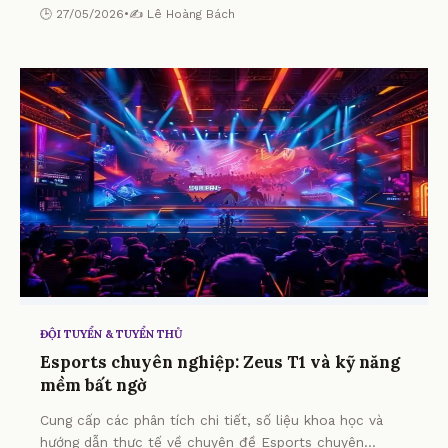
gia.
🕒 27/05/2026
•
✍️ Lê Hoàng Bách
ĐỘI TUYỂN & TUYỂN THỦ
Esports chuyên nghiệp: Zeus T1 và kỹ năng
mềm bất ngờ
Cung cấp các phân tích chi tiết, số liệu khoa học và
hướng dẫn thực tế về chuyên đề Esports chuyên