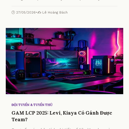
nghiệp: Zeus T1 và kỹ năng mềm bất ngờ từ chuyên gia.
🕒 27/05/2026
•
✍️ Lê Hoàng Bách
ĐỘI TUYỂN & TUYỂN THỦ
GAM LCP 2025: Levi, Kiaya Có Gánh Được
Team?