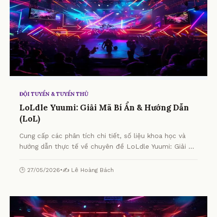
ĐỘI TUYỂN & TUYỂN THỦ
LoLdle Yuumi: Giải Mã Bí Ẩn & Hướng Dẫn
(LoL)
Cung cấp các phân tích chi tiết, số liệu khoa học và
hướng dẫn thực tế về chuyên đề LoLdle Yuumi: Giải Mã
Bí Ẩn & Hướng Dẫn (LoL) từ chuyên gia.
🕒 27/05/2026
•
✍️ Lê Hoàng Bách