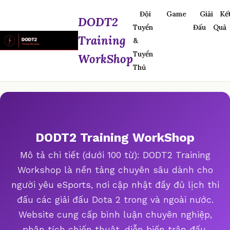
Đội
Game
Giải
Kế
DODT2
Tuyển
Đấu
Quả
Training
&
Tuyển
WorkShop
Thủ
DODT2 Training WorkShop
Mô tả chi tiết (dưới 100 từ): DODT2 Training
Workshop là nền tảng chuyên sâu dành cho
người yêu eSports, nơi cập nhật đầy đủ lịch thi
đấu các giải đấu Dota 2 trong và ngoài nước.
Website cung cấp bình luận chuyên nghiệp,
phân tích chiến thuật, diễn biến trận đấu,