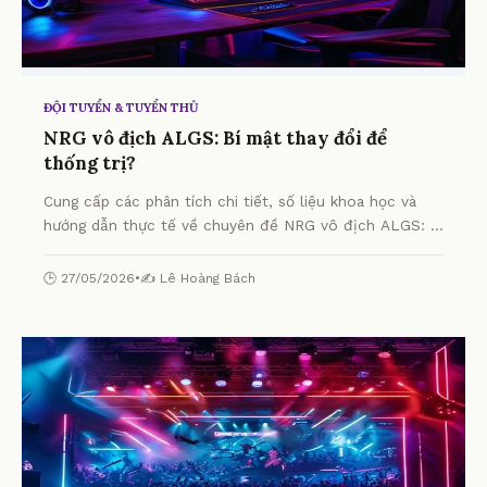
ĐỘI TUYỂN & TUYỂN THỦ
NRG vô địch ALGS: Bí mật thay đổi để
thống trị?
Cung cấp các phân tích chi tiết, số liệu khoa học và
hướng dẫn thực tế về chuyên đề NRG vô địch ALGS: Bí
mật thay đổi để thống trị? từ chuyên gia.
🕒 27/05/2026
•
✍️ Lê Hoàng Bách