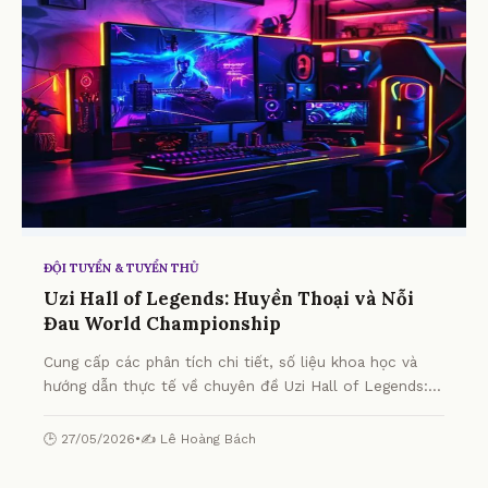
ĐỘI TUYỂN & TUYỂN THỦ
Uzi Hall of Legends: Huyền Thoại và Nỗi
Đau World Championship
Cung cấp các phân tích chi tiết, số liệu khoa học và
hướng dẫn thực tế về chuyên đề Uzi Hall of Legends:
Huyền Thoại và Nỗi Đau World Championship từ
chuyên gia.
🕒 27/05/2026
•
✍️ Lê Hoàng Bách