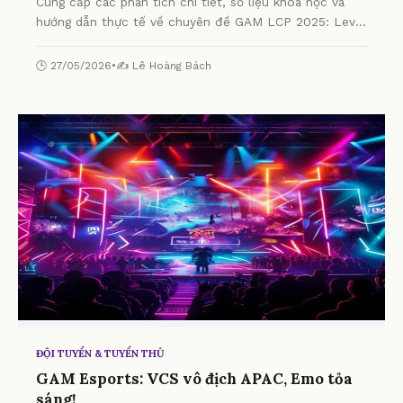
Cung cấp các phân tích chi tiết, số liệu khoa học và
hướng dẫn thực tế về chuyên đề GAM LCP 2025: Levi,
Kiaya Có Gánh Được Team? từ chuyên gia.
🕒 27/05/2026
•
✍️ Lê Hoàng Bách
ĐỘI TUYỂN & TUYỂN THỦ
GAM Esports: VCS vô địch APAC, Emo tỏa
sáng!