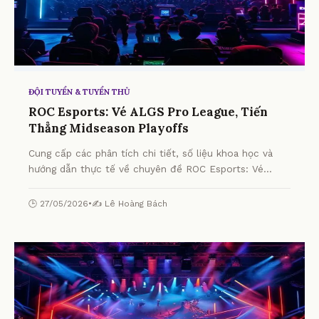
ĐỘI TUYỂN & TUYỂN THỦ
ROC Esports: Vé ALGS Pro League, Tiến
Thẳng Midseason Playoffs
Cung cấp các phân tích chi tiết, số liệu khoa học và
hướng dẫn thực tế về chuyên đề ROC Esports: Vé
ALGS Pro League, Tiến Thẳng Midseason Playoffs từ
chuyên gia.
🕒 27/05/2026
•
✍️ Lê Hoàng Bách