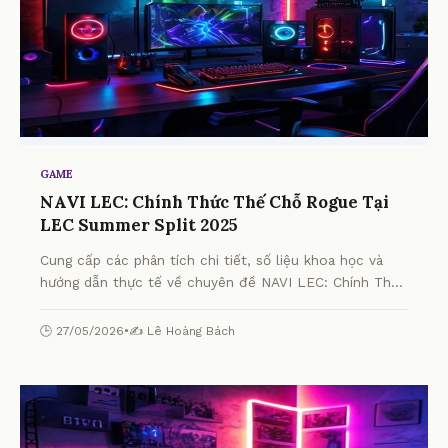
GAME
NAVI LEC: Chính Thức Thế Chỗ Rogue Tại
LEC Summer Split 2025
Cung cấp các phân tích chi tiết, số liệu khoa học và
hướng dẫn thực tế về chuyên đề NAVI LEC: Chính Thức
Thế Chỗ Rogue Tại LEC Summer Split 2025 từ chuyên
gia.
🕒 27/05/2026
•
✍️ Lê Hoàng Bách