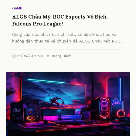
GAME
ALGS Châu Mỹ: ROC Esports Vô Địch,
Falcons Pro League!
Cung cấp các phân tích chi tiết, số liệu khoa học và
hướng dẫn thực tế về chuyên đề ALGS Châu Mỹ: ROC
Esports Vô Địch, Falcons Pro League! từ chuyên gia.
🕒 27/05/2026
•
✍️ Lê Hoàng Bách