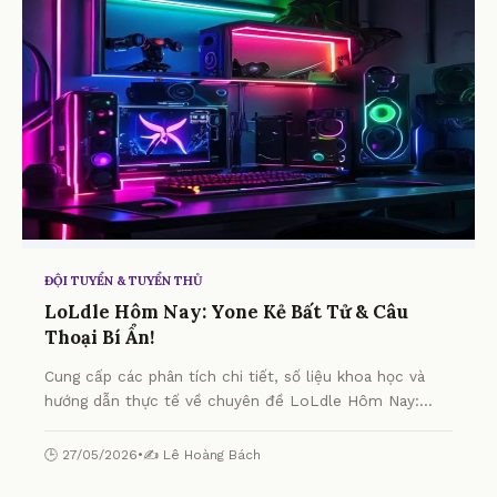
ĐỘI TUYỂN & TUYỂN THỦ
LoLdle Hôm Nay: Yone Kẻ Bất Tử & Câu
Thoại Bí Ẩn!
Cung cấp các phân tích chi tiết, số liệu khoa học và
hướng dẫn thực tế về chuyên đề LoLdle Hôm Nay:
Yone Kẻ Bất Tử & Câu Thoại Bí Ẩn! từ chuyên gia.
🕒 27/05/2026
•
✍️ Lê Hoàng Bách