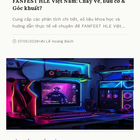
FANFEST HLE Việt Nam: Cháy vé, Đầu cơ &
Góc khuất?
Cung cấp các phân tích chi tiết, số liệu khoa học và
hướng dẫn thực tế về chuyên đề FANFEST HLE Việt
Nam: Cháy vé, Đầu cơ & Góc khuất? từ chuyên gia.
🕒 27/05/2026
•
✍️ Lê Hoàng Bách