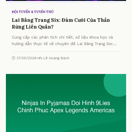
ĐỘI TUYỂN & TUYỂN THỦ
Lai Bâng Trang Six: Đám Cưới Của Thần
Rừng Liên Quân?
Cung cấp các phân tích chi tiết, số liệu khoa học và
hướng dẫn thực tế về chuyên đề Lai Bâng Trang Six:
Đám Cưới Của Thần Rừng Liên Quân? từ chuyên gia.
🕒 27/05/2026
•
✍️ Lê Hoàng Bách