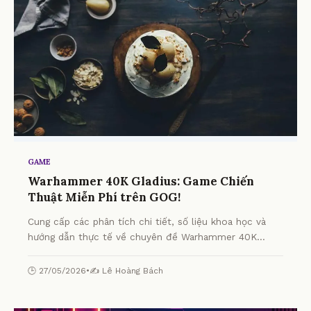
GAME
Warhammer 40K Gladius: Game Chiến
Thuật Miễn Phí trên GOG!
Cung cấp các phân tích chi tiết, số liệu khoa học và
hướng dẫn thực tế về chuyên đề Warhammer 40K
Gladius: Game Chiến Thuật Miễn Phí trên GOG! từ
chuyên gia.
🕒 27/05/2026
•
✍️ Lê Hoàng Bách