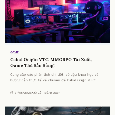
GAME
Cabal Origin VTC: MMORPG Tái Xuất,
Game Thủ Sẵn Sàng!
Cung cấp các phân tích chi tiết, số liệu khoa học và
hướng dẫn thực tế về chuyên đề Cabal Origin VTC:
MMORPG Tái Xuất, Game Thủ Sẵn Sàng! từ chuyên gia.
🕒 27/05/2026
•
✍️ Lê Hoàng Bách