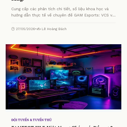
Cung cấp các phân tích chi tiết, số liệu khoa học và
hướng dẫn thực tế về chuyên đề GAM Esports: VCS vô
địch APAC, Emo tỏa sáng! từ chuyên gia.
🕒 27/05/2026
•
✍️ Lê Hoàng Bách
ĐỘI TUYỂN & TUYỂN THỦ