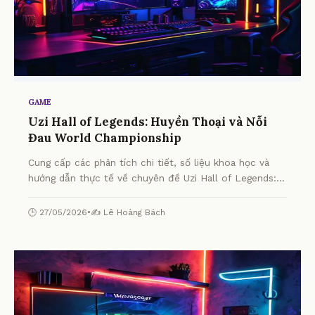
GAME
Uzi Hall of Legends: Huyền Thoại và Nỗi
Đau World Championship
Cung cấp các phân tích chi tiết, số liệu khoa học và
hướng dẫn thực tế về chuyên đề Uzi Hall of Legends:
Huyền Thoại và Nỗi Đau World Championship từ
chuyên gia.
🕒 27/05/2026
•
✍️ Lê Hoàng Bách