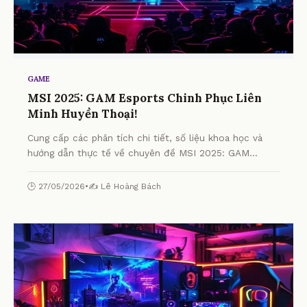
GAME
MSI 2025: GAM Esports Chinh Phục Liên
Minh Huyền Thoại!
Cung cấp các phân tích chi tiết, số liệu khoa học và
hướng dẫn thực tế về chuyên đề MSI 2025: GAM
Esports Chinh Phục Liên Minh Huyền Thoại! từ chuyên
gia.
🕒 27/05/2026
•
✍️ Lê Hoàng Bách