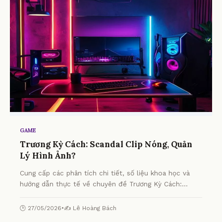
GAME
Trương Kỳ Cách: Scandal Clip Nóng, Quản
Lý Hình Ảnh?
Cung cấp các phân tích chi tiết, số liệu khoa học và
hướng dẫn thực tế về chuyên đề Trương Kỳ Cách:
Scandal Clip Nóng, Quản Lý Hình Ảnh? từ chuyên gia.
🕒 27/05/2026
•
✍️ Lê Hoàng Bách