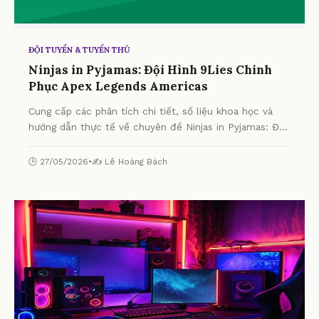
ĐỘI TUYỂN & TUYỂN THỦ
Ninjas in Pyjamas: Đội Hình 9Lies Chinh
Phục Apex Legends Americas
Cung cấp các phân tích chi tiết, số liệu khoa học và
hướng dẫn thực tế về chuyên đề Ninjas in Pyjamas: Đội
Hình 9Lies Chinh Phục Apex Legends Americas từ
chuyên gia.
🕒 27/05/2026
•
✍️ Lê Hoàng Bách