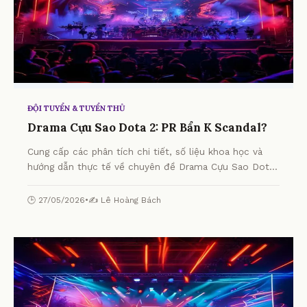
ĐỘI TUYỂN & TUYỂN THỦ
Drama Cựu Sao Dota 2: PR Bẩn K Scandal?
Cung cấp các phân tích chi tiết, số liệu khoa học và
hướng dẫn thực tế về chuyên đề Drama Cựu Sao Dota
2: PR Bẩn K Scandal? từ chuyên gia.
🕒 27/05/2026
•
✍️ Lê Hoàng Bách